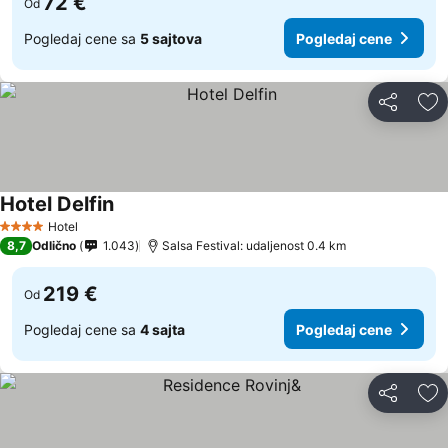
72 €
Od
Pogledaj cene sa
5 sajtova
Pogledaj cene
Deli
Do
Hotel Delfin
Hotel
4 Zvezdice
8,7
Odlično
1.043
Salsa Festival: udaljenost 0.4 km
219 €
Od
Pogledaj cene sa
4 sajta
Pogledaj cene
Deli
Do