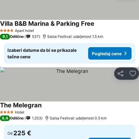
Villa B&B Marina & Parking Free
Apart hotel
4 Zvezdice
9,1
Odlično
537
Salsa Festival: udaljenost 1.5 km
Izaberi datume da bi se prikazale
Pogledaj cene
tačne cene
Deli
Do
The Melegran
Hotel
4 Zvezdice
9,4
Odlično
1.253
Salsa Festival: udaljenost 0.5 km
225 €
Od