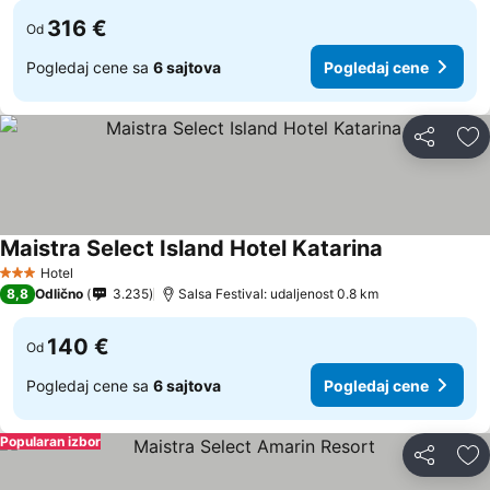
316 €
Od
Pogledaj cene sa
6 sajtova
Pogledaj cene
Deli
Do
Maistra Select Island Hotel Katarina
Hotel
3 Zvezdice
8,8
Odlično
3.235
Salsa Festival: udaljenost 0.8 km
140 €
Od
Pogledaj cene sa
6 sajtova
Pogledaj cene
Popularan izbor
Deli
Do