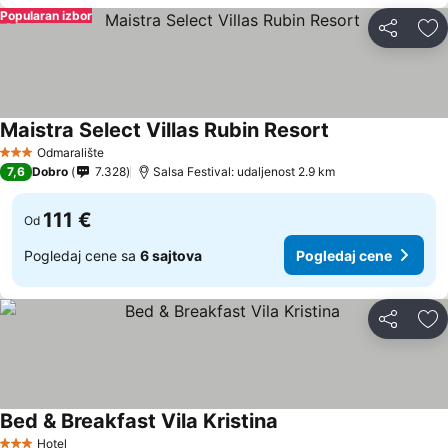
Popularan izbor
Deli
Do
Maistra Select Villas Rubin Resort
Odmaralište
3 Zvezdice
7,6
Dobro
7.328
Salsa Festival: udaljenost 2.9 km
111 €
Od
Pogledaj cene sa
6 sajtova
Pogledaj cene
Deli
Do
Bed & Breakfast Vila Kristina
Hotel