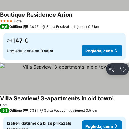
Boutique Residence Arion
Hotel
4 Zvezdice
9,6
Odlično
1.047
Salsa Festival: udaljenost 0.5 km
147 €
Od
Pogledaj cene sa
3 sajta
Pogledaj cene
Deli
Do
Villa Seaview! 3-apartments in old town!
Hotel
9,1
Odlično
338
Salsa Festival: udaljenost 0.5 km
Izaberi datume da bi se prikazale
Pogledaj cene