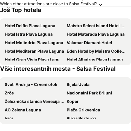
Which other attractions are close to Salsa Festival?
Još Top hotela
Hotel Delfin Plava Laguna
Maistra Select Island Hotel Istra
Hotel Istra Plava Laguna
Hotel Materada Plava Laguna
Hotel Molindrio Plava Laguna
Valamar Diamant Hotel
Hotel Mediteran Plava Laguna
Eden Hotel by Maistra Collection
Hotel Gran Vista Plava Laguna
Hotel Albatros Plava Laguna
Više interesantnih mesta - Salsa Festival
Lone Hotel by Maistra Collection
Hotel Plavi Plava Laguna
Hotel Zorna Plava Laguna
Villa Galijot Plava Laguna
Sveti Andrija - Crveni otok
Bijela Uvala
Maistra Select Family Hotel Amarin
Rubin Sunny Hotel
Zrče
Nacionalni Park Brijuni
Hotel Park Plava Laguna
Grand Park Hotel Rovinj by Maistra Collection
Železnička stanica Venecija - Mestre
Koper
Maistra Select Island Hotel Katarina
Maistra Select Pineta Hotel
AC Zelena Laguna
Plaža Crikvenica
Hotel Parentium Plava Laguna
Hotel Porec
Ićići
Plaža Portorož
Maistra Select Funtana All Inclusive Resort
Residence Rovinj&
Centar
Čateške toplice
BO Hotel Palazzo
Hotel Arupinum