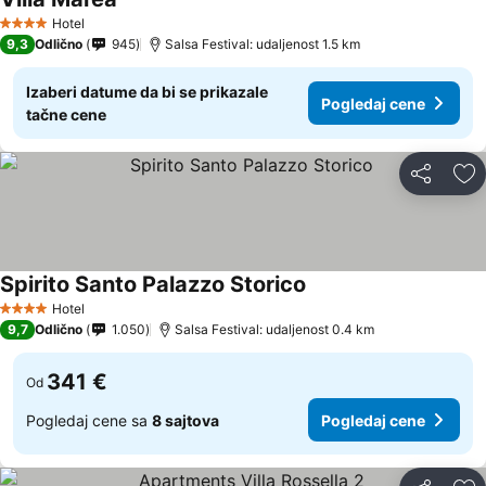
Hotel
4 Zvezdice
9,3
Odlično
945
Salsa Festival: udaljenost 1.5 km
Izaberi datume da bi se prikazale
Pogledaj cene
tačne cene
Deli
Do
Spirito Santo Palazzo Storico
Hotel
4 Zvezdice
9,7
Odlično
1.050
Salsa Festival: udaljenost 0.4 km
341 €
Od
Pogledaj cene sa
8 sajtova
Pogledaj cene