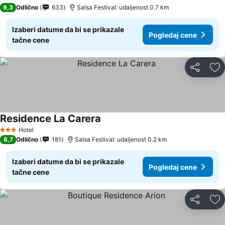
3 Zvezdice
9,3
Odlično
633
Salsa Festival: udaljenost 0.7 km
Izaberi datume da bi se prikazale
Pogledaj cene
tačne cene
Deli
Do
Residence La Carera
Hotel
3 Zvezdice
8,7
Odlično
181
Salsa Festival: udaljenost 0.2 km
Izaberi datume da bi se prikazale
Pogledaj cene
tačne cene
Deli
Do