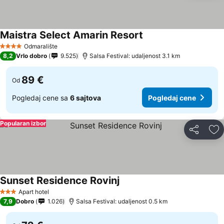
Maistra Select Amarin Resort
Odmaralište
4 Zvezdice
8,2
Vrlo dobro
9.525
Salsa Festival: udaljenost 3.1 km
89 €
Od
Pogledaj cene sa
6 sajtova
Pogledaj cene
Popularan izbor
Deli
Do
Sunset Residence Rovinj
Apart hotel
3 Zvezdice
7,9
Dobro
1.026
Salsa Festival: udaljenost 0.5 km