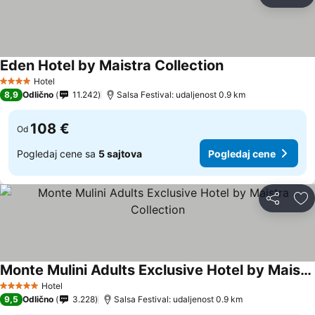
Deli
Do
Eden Hotel by Maistra Collection
Hotel
4 Zvezdice
8,9
Odlično
11.242
Salsa Festival: udaljenost 0.9 km
108 €
Od
Pogledaj cene sa
5 sajtova
Pogledaj cene
Deli
Do
Monte Mulini Adults Exclusive Hotel by Maistra Collection
Hotel
5 Zvezdice
9,5
Odlično
3.228
Salsa Festival: udaljenost 0.9 km