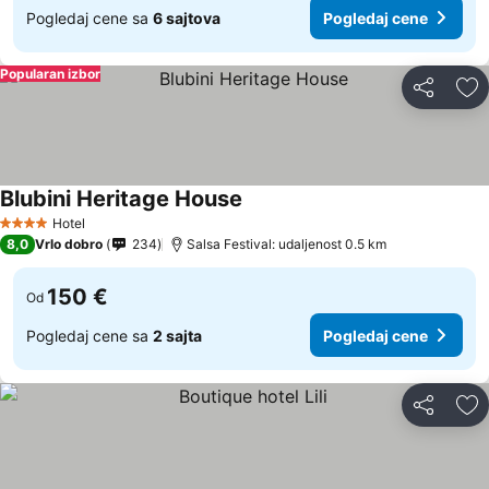
Pogledaj cene sa
6 sajtova
Pogledaj cene
Popularan izbor
Deli
Do
Blubini Heritage House
Hotel
4 Zvezdice
8,0
Vrlo dobro
234
Salsa Festival: udaljenost 0.5 km
150 €
Od
Pogledaj cene sa
2 sajta
Pogledaj cene
Deli
Do