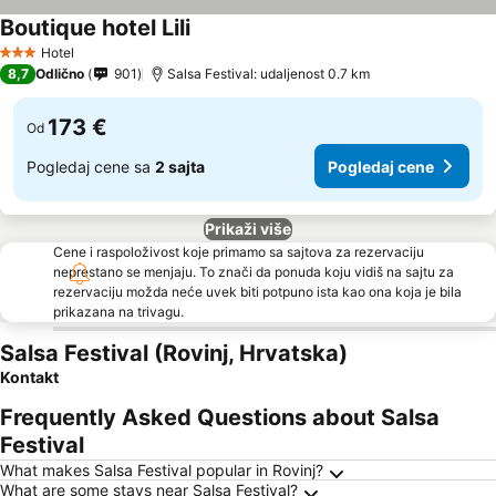
Boutique hotel Lili
Hotel
3 Zvezdice
8,7
Odlično
901
Salsa Festival: udaljenost 0.7 km
173 €
Od
Pogledaj cene sa
2 sajta
Pogledaj cene
Prikaži više
Cene i raspoloživost koje primamo sa sajtova za rezervaciju
neprestano se menjaju. To znači da ponuda koju vidiš na sajtu za
rezervaciju možda neće uvek biti potpuno ista kao ona koja je bila
prikazana na trivagu.
Salsa Festival (Rovinj, Hrvatska)
Kontakt
Frequently Asked Questions about Salsa
Festival
What makes Salsa Festival popular in Rovinj?
What are some stays near Salsa Festival?