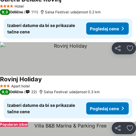
Hotel
4 Zvezdice
9,3
Odlično
111
Salsa Festival: udaljenost 0.2 km
Izaberi datume da bi se prikazale
Pogledaj cene
tačne cene
Deli
Do
Rovinj Holiday
Apart hotel
3 Zvezdice
9,0
Odlično
22
Salsa Festival: udaljenost 0.3 km
Izaberi datume da bi se prikazale
Pogledaj cene
tačne cene
Popularan izbor
Deli
Do