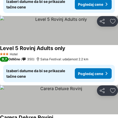
Izaberi datume da bi se prikazale
Pogledaj cene
tačne cene
Deli
Do
Level 5 Rovinj Adults only
Hotel
3 Zvezdice
9,7
Odlično
350
Salsa Festival: udaljenost 2.2 km
Izaberi datume da bi se prikazale
Pogledaj cene
tačne cene
Deli
Do
Carera Deluxe Rovinj