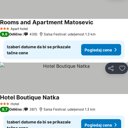
Rooms and Apartment Matosevic
Apart hotel
3 Zvezdice
9,6
Odlično
436
Salsa Festival: udaljenost 1.3 km
Izaberi datume da bi se prikazale
Pogledaj cene
tačne cene
Deli
Do
Hotel Boutique Natka
Hotel
3 Zvezdice
8,7
Odlično
387
Salsa Festival: udaljenost 1.3 km
Izaberi datume da bi se prikazale
Pogledaj cene
tačne cene