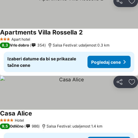
Deli
Do
Apartments Villa Rossella 2
Apart hotel
3 Zvezdice
8,3
Vrlo dobro
354
Salsa Festival: udaljenost 0.3 km
Izaberi datume da bi se prikazale
Pogledaj cene
tačne cene
Deli
Do
Casa Alice
Hotel
4 Zvezdice
9,5
Odlično
986
Salsa Festival: udaljenost 1.4 km