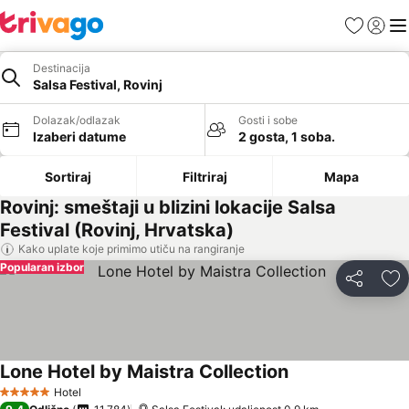
Favoriti
Prijavi
Men
Destinacija
Salsa Festival, Rovinj
Dolazak/odlazak
Gosti i sobe
Izaberi datume
2 gosta, 1 soba.
Sortiraj
Filtriraj
Mapa
Rovinj: smeštaji u blizini lokacije Salsa
Festival (Rovinj, Hrvatska)
Kako uplate koje primimo utiču na rangiranje
Popularan izbor
Deli
Do
Lone Hotel by Maistra Collection
Hotel
5 Zvezdice