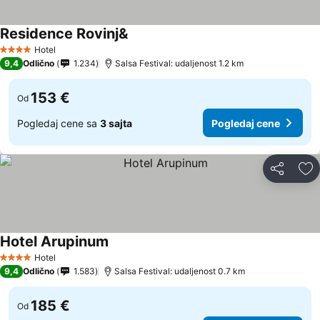
Residence Rovinj&
Hotel
4 Zvezdice
9,4
Odlično
1.234
Salsa Festival: udaljenost 1.2 km
153 €
Od
Pogledaj cene sa
3 sajta
Pogledaj cene
Deli
Do
Hotel Arupinum
Hotel
4 Zvezdice
9,4
Odlično
1.583
Salsa Festival: udaljenost 0.7 km
185 €
Od