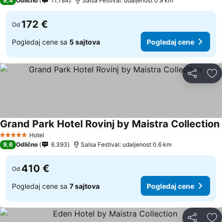
9,4
Odlično
11.784
Salsa Festival: udaljenost 0.9 km
172 €
Od
Pogledaj cene sa
5 sajtova
Pogledaj cene
Deli
Do
Grand Park Hotel Rovinj by Maistra Collection
Hotel
5 Zvezdice
9,6
Odlično
6.393
Salsa Festival: udaljenost 0.6 km
410 €
Od
Pogledaj cene sa
7 sajtova
Pogledaj cene