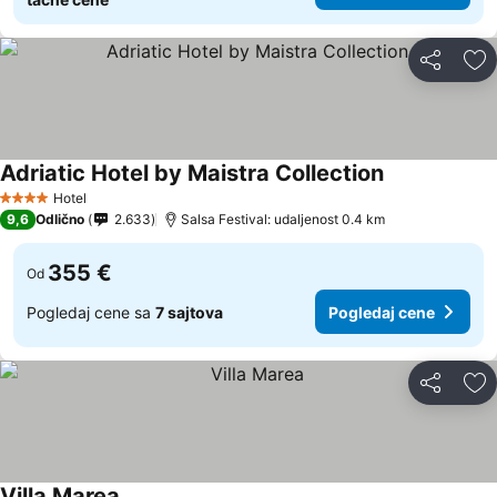
Deli
Do
Adriatic Hotel by Maistra Collection
Hotel
4 Zvezdice
9,6
Odlično
2.633
Salsa Festival: udaljenost 0.4 km
355 €
Od
Pogledaj cene sa
7 sajtova
Pogledaj cene
Deli
Do
Villa Marea