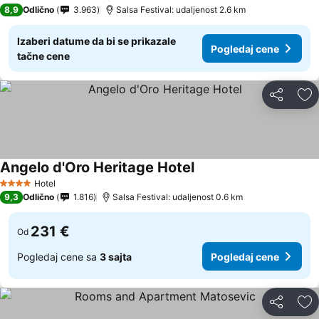
4 Zvezdice
8,9
Odlično
3.963
Salsa Festival: udaljenost 2.6 km
Izaberi datume da bi se prikazale
Pogledaj cene
tačne cene
Deli
Do
Angelo d'Oro Heritage Hotel
Hotel
4 Zvezdice
9,3
Odlično
1.816
Salsa Festival: udaljenost 0.6 km
231 €
Od
Pogledaj cene sa
3 sajta
Pogledaj cene
Deli
Do