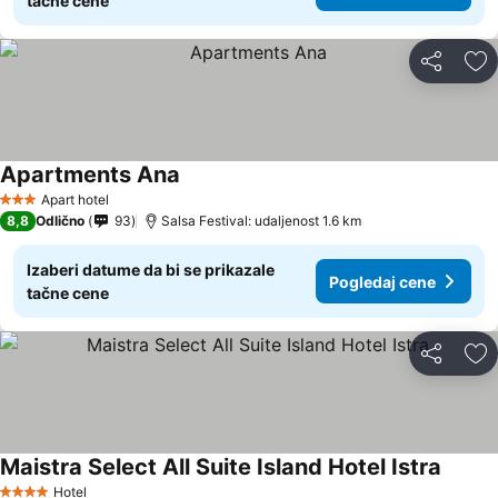
tačne cene
Deli
Do
Apartments Ana
Apart hotel
3 Zvezdice
8,8
Odlično
93
Salsa Festival: udaljenost 1.6 km
Izaberi datume da bi se prikazale
Pogledaj cene
tačne cene
Deli
Do
Maistra Select All Suite Island Hotel Istra
Hotel