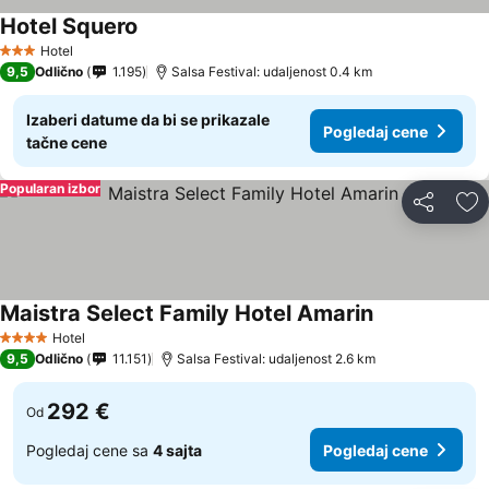
Hotel Squero
Hotel
3 Zvezdice
9,5
Odlično
1.195
Salsa Festival: udaljenost 0.4 km
Izaberi datume da bi se prikazale
Pogledaj cene
tačne cene
Popularan izbor
Deli
Do
Maistra Select Family Hotel Amarin
Hotel
4 Zvezdice
9,5
Odlično
11.151
Salsa Festival: udaljenost 2.6 km
292 €
Od
Pogledaj cene sa
4 sajta
Pogledaj cene