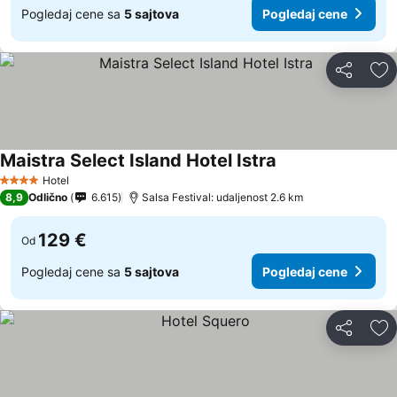
Pogledaj cene sa
5 sajtova
Pogledaj cene
Deli
Do
Maistra Select Island Hotel Istra
Hotel
4 Zvezdice
8,9
Odlično
6.615
Salsa Festival: udaljenost 2.6 km
129 €
Od
Pogledaj cene sa
5 sajtova
Pogledaj cene
Deli
Do