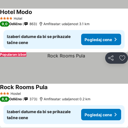
Hotel Modo
Hotel
4 Zvezdice
9,0
Odlično
863
Amfiteatar: udaljenost 3.1 km
Izaberi datume da bi se prikazale
Pogledaj cene
tačne cene
Popularan izbor
Deli
Do
Rock Rooms Pula
Hostel
3 Zvezdice
8,8
Odlično
373
Amfiteatar: udaljenost 0.2 km
Izaberi datume da bi se prikazale
Pogledaj cene
tačne cene