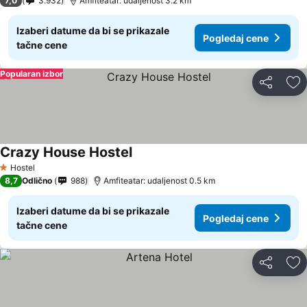
7,0
3.932
Amfiteatar: udaljenost 3.2 km
Izaberi datume da bi se prikazale
Pogledaj cene
tačne cene
Popularan izbor
Deli
Do
Crazy House Hostel
Hostel
1 Zvezdice
8,7
Odlično
988
Amfiteatar: udaljenost 0.5 km
Izaberi datume da bi se prikazale
Pogledaj cene
tačne cene
Deli
Do