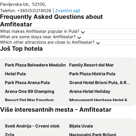
Flavijevska bb
,
52100
,
Telefon
:
+385(52)219028
|
Zvanični sajt
Frequently Asked Questions about
Amfiteatar
What makes Amfiteatar popular in Pula?
What are some stays near Amfiteatar?
Which other attractions are close to Amfiteatar?
Još Top hotela
Park Plaza Belvedere Medulin
Family Resort del Mar
Hotel Pula
Park Plaza Histria Pula
Park Plaza Arena Pula
Grand Hotel Brioni Pula, A Radisson Collection Hotel
Arena One 99 Glamping
Arena Hotel Holiday
Resort Del Mar Emotion
Monumenti Heritage Hotel & Resort
Više interesantnih mesta - Amfiteatar
Hotel Galija
Hotel Veli Jože
Hotel Aurora
Livadic
Sveti Andrija - Crveni otok
Bijela Uvala
Cinema House Single & Double Rooms & Studio Apartments
Ribarska Koliba Resort
Zrče
Nacionalni Park Brijuni
Villetta Phasiana
Villa Lanca