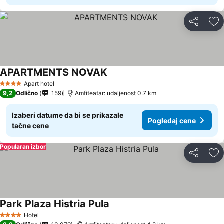
Deli
Do
APARTMENTS NOVAK
Apart hotel
4 Zvezdice
9,2
Odlično
159
Amfiteatar: udaljenost 0.7 km
Izaberi datume da bi se prikazale
Pogledaj cene
tačne cene
Popularan izbor
Deli
Do
Park Plaza Histria Pula
Hotel
4 Zvezdice