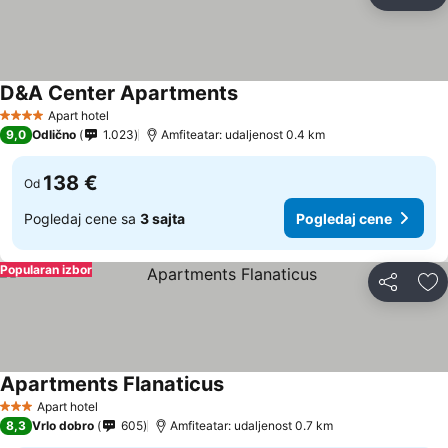
Deli
Do
D&A Center Apartments
Apart hotel
4 Zvezdice
9,0
Odlično
1.023
Amfiteatar: udaljenost 0.4 km
138 €
Od
Pogledaj cene sa
3 sajta
Pogledaj cene
Popularan izbor
Deli
Do
Apartments Flanaticus
Apart hotel
3 Zvezdice
8,3
Vrlo dobro
605
Amfiteatar: udaljenost 0.7 km