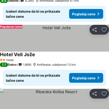
8,5
Odlično
8.284
Amfiteatar: udaljenost 4.1 km
Izaberi datume da bi se prikazale
Pogledaj cene
tačne cene
Popularan izbor
Deli
Do
Hotel Veli Jože
Hotel
2 Zvezdice
7,7
Dobro
1.869
Amfiteatar: udaljenost 1.5 km
Izaberi datume da bi se prikazale
Pogledaj cene
tačne cene
Deli
Do