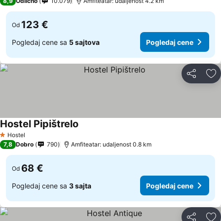
8,9
Odlično
10.079
Amfiteatar: udaljenost 4.2 km
123 €
Od
Pogledaj cene sa
5 sajtova
Pogledaj cene
Deli
Do
Hostel Pipištrelo
Hostel
1 Zvezdice
7,8
Dobro
790
Amfiteatar: udaljenost 0.8 km
68 €
Od
Pogledaj cene sa
3 sajta
Pogledaj cene