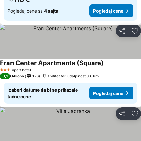
Pogledaj cene sa
4 sajta
Pogledaj cene
Deli
Do
Fran Center Apartments (Square)
Apart hotel
3 Zvezdice
9,1
Odlično
176
Amfiteatar: udaljenost 0.6 km
Izaberi datume da bi se prikazale
Pogledaj cene
tačne cene
Deli
Do