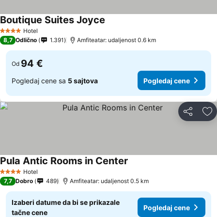
Boutique Suites Joyce
Hotel
4 Zvezdice
8,7
Odlično
1.391
Amfiteatar: udaljenost 0.6 km
94 €
Od
Pogledaj cene sa
5 sajtova
Pogledaj cene
Deli
Do
Pula Antic Rooms in Center
Hotel
4 Zvezdice
7,7
Dobro
489
Amfiteatar: udaljenost 0.5 km
Izaberi datume da bi se prikazale
Pogledaj cene
tačne cene