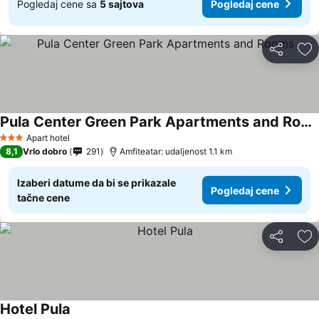
Pogledaj cene sa
5 sajtova
Pogledaj cene
Deli
Do
Pula Center Green Park Apartments and Rooms
Apart hotel
3 Zvezdice
8,1
Vrlo dobro
291
Amfiteatar: udaljenost 1.1 km
Izaberi datume da bi se prikazale
Pogledaj cene
tačne cene
Deli
Do
Hotel Pula