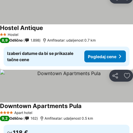
Deli
Do
Hostel Antique
Hostel
2 Zvezdice
8,9
Odlično
1.898
Amfiteatar: udaljenost 0.7 km
Izaberi datume da bi se prikazale
Pogledaj cene
tačne cene
Deli
Do
Downtown Apartments Pula
Apart hotel
4 Zvezdice
9,2
Odlično
162
Amfiteatar: udaljenost 0.5 km
118 €
Od