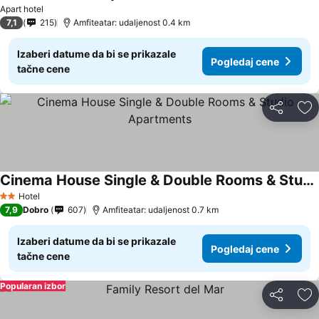
Apart hotel
7,1
215
Amfiteatar: udaljenost 0.4 km
Izaberi datume da bi se prikazale
Pogledaj cene
tačne cene
Deli
Do
Cinema House Single & Double Rooms & Studio Apartments
Hotel
2 Zvezdice
7,9
Dobro
607
Amfiteatar: udaljenost 0.7 km
Izaberi datume da bi se prikazale
Pogledaj cene
tačne cene
Popularan izbor
Deli
Do