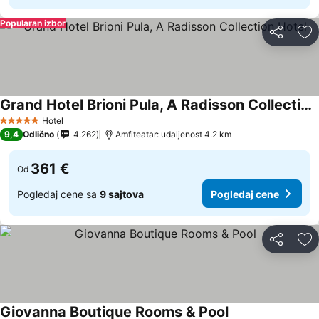
Popularan izbor
Deli
Do
Grand Hotel Brioni Pula, A Radisson Collection Hotel
Hotel
5 Zvezdice
9,4
Odlično
4.262
Amfiteatar: udaljenost 4.2 km
361 €
Od
Pogledaj cene sa
9 sajtova
Pogledaj cene
Deli
Do
Giovanna Boutique Rooms & Pool