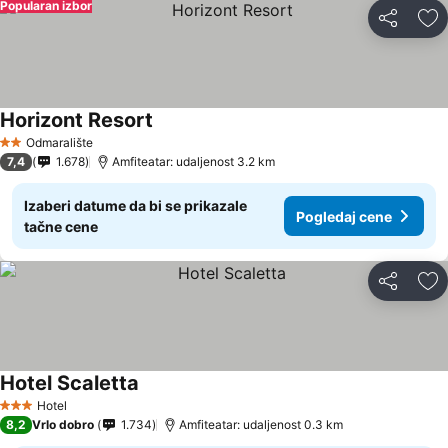
Popularan izbor
Deli
Do
Horizont Resort
Odmaralište
2 Zvezdice
7,4
1.678
Amfiteatar: udaljenost 3.2 km
Izaberi datume da bi se prikazale
Pogledaj cene
tačne cene
Deli
Do
Hotel Scaletta
Hotel
3 Zvezdice
8,2
Vrlo dobro
1.734
Amfiteatar: udaljenost 0.3 km