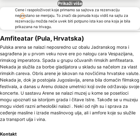
Prikaži više
Cene i raspoloživost koje primamo sa sajtova za rezervaciju
neprestano se menjaju. To znači da ponuda koju vidiš na sajtu za
rezervaciju možda neće uvek biti potpuno ista kao ona koja je bila
prikazana na trivagu.
Amfiteatar (Pula, Hrvatska)
Pulska arena se nalazi neposredno uz obalu Jadranskog mora i
sagrađena je u prvom veku nove ere po nalogu cara Vespazijana,
rimskog imperatora. Spada u grupu očuvanih rimskih amfiteatara.
Nekada je služila za borbe gladijatora u skladu sa načelom za vlast
rimskih careva. Obris arene je iskovan na novčićima hrvatske valute.
Nekada je, dok je postojala Jugoslavija, arena bila domaćin filmskog
festivala, a danas u Arenu dolaze umetnici koji ovde održavaju svoje
koncerte. U sastavu Arene se nalazi muzej u kome se posetioci
mogu upoznati sa istorijom grada i čitave Istre. Takođe se u muzeju
mogu videti razni arheološki nalazi . Neki od njih su i sprava za
ceđenje masline i izrade maslinovog ulja, ali i amfore koje su služile
za transport ulja i vina.
Kontakt