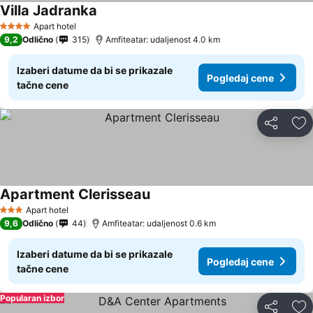
Villa Jadranka
Apart hotel
4 Zvezdice
9,2
Odlično
315
Amfiteatar: udaljenost 4.0 km
Izaberi datume da bi se prikazale
Pogledaj cene
tačne cene
Deli
Do
Apartment Clerisseau
Apart hotel
3 Zvezdice
9,6
Odlično
44
Amfiteatar: udaljenost 0.6 km
Izaberi datume da bi se prikazale
Pogledaj cene
tačne cene
Popularan izbor