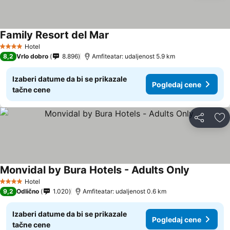
Family Resort del Mar
Hotel
4 Zvezdice
8,2
Vrlo dobro
8.896
Amfiteatar: udaljenost 5.9 km
Izaberi datume da bi se prikazale
Pogledaj cene
tačne cene
Deli
Do
Monvidal by Bura Hotels - Adults Only
Hotel
4 Zvezdice
9,2
Odlično
1.020
Amfiteatar: udaljenost 0.6 km
Izaberi datume da bi se prikazale
Pogledaj cene
tačne cene