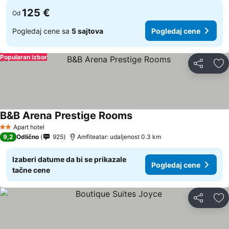
125 €
Od
Pogledaj cene sa
5 sajtova
Pogledaj cene
Popularan izbor
Deli
Do
B&B Arena Prestige Rooms
Apart hotel
2 Zvezdice
9,2
Odlično
925
Amfiteatar: udaljenost 0.3 km
Izaberi datume da bi se prikazale
Pogledaj cene
tačne cene
Deli
Do