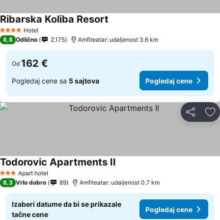
Ribarska Koliba Resort
Hotel
4 Zvezdice
8,8
Odlično
2.175
Amfiteatar: udaljenost 3.6 km
162 €
Od
Pogledaj cene sa
5 sajtova
Pogledaj cene
Deli
Do
Todorovic Apartments II
Apart hotel
3 Zvezdice
8,3
Vrlo dobro
89
Amfiteatar: udaljenost 0.7 km
Izaberi datume da bi se prikazale
Pogledaj cene
tačne cene