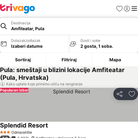
Favoriti
Prijavi
Men
Destinacija
Amfiteatar, Pula
Dolazak/odlazak
Gosti i sobe
Izaberi datume
2 gosta, 1 soba.
Sortiraj
Filtriraj
Mapa
Pula: smeštaji u blizini lokacije Amfiteatar
(Pula, Hrvatska)
Kako uplate koje primimo utiču na rangiranje
Popularan izbor
Deli
Do
Splendid Resort
Odmaralište
3 Zvezdice