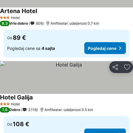
Artena Hotel
Hotel
3 Zvezdice
8,3
Vrlo dobro
606
Amfiteatar: udaljenost 0.7 km
89 €
Od
Pogledaj cene sa
4 sajta
Pogledaj cene
Deli
Do
Hotel Galija
Hotel
3 Zvezdice
7,6
Dobro
2.116
Amfiteatar: udaljenost 0.5 km
108 €
Od