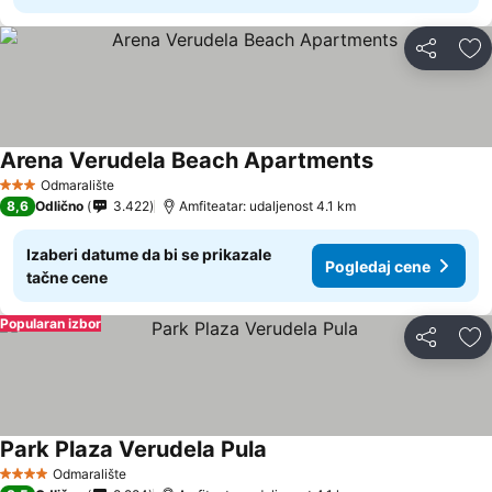
Deli
Do
Arena Verudela Beach Apartments
Odmaralište
3 Zvezdice
8,6
Odlično
3.422
Amfiteatar: udaljenost 4.1 km
Izaberi datume da bi se prikazale
Pogledaj cene
tačne cene
Popularan izbor
Deli
Do
Park Plaza Verudela Pula
Odmaralište
4 Zvezdice