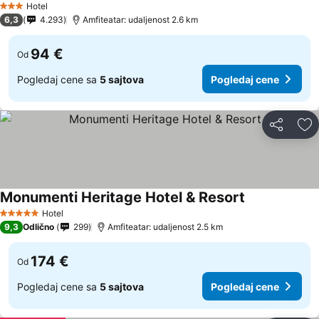
Hotel
3 Zvezdice
6,3
4.293
Amfiteatar: udaljenost 2.6 km
94 €
Od
Pogledaj cene sa
5 sajtova
Pogledaj cene
Deli
Do
Monumenti Heritage Hotel & Resort
Hotel
5 Zvezdice
9,3
Odlično
299
Amfiteatar: udaljenost 2.5 km
174 €
Od
Pogledaj cene sa
5 sajtova
Pogledaj cene