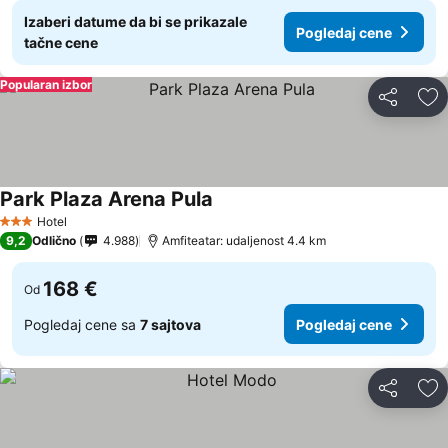
Izaberi datume da bi se prikazale
Pogledaj cene
tačne cene
Popularan izbor
Deli
Do
Park Plaza Arena Pula
Hotel
3 Zvezdice
9,2
Odlično
4.988
Amfiteatar: udaljenost 4.4 km
168 €
Od
Pogledaj cene sa
7 sajtova
Pogledaj cene
Deli
Do