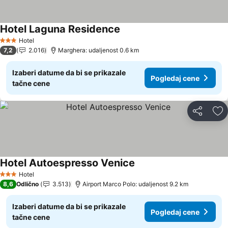
Hotel Laguna Residence
Pogledaj cene
Hotel
3 Zvezdice
7,2
2.016
Marghera: udaljenost 0.6 km
Izaberi datume da bi se prikazale
Pogledaj cene
tačne cene
Deli
Do
Hotel Autoespresso Venice
Pogledaj cene
Hotel
3 Zvezdice
8,6
Odlično
3.513
Airport Marco Polo: udaljenost 9.2 km
Izaberi datume da bi se prikazale
Pogledaj cene
tačne cene