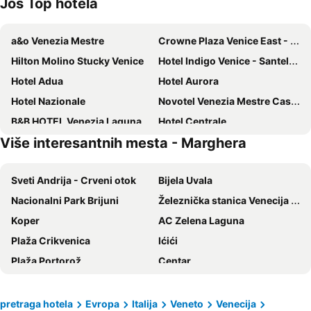
Još Top hotela
a&o Venezia Mestre
Crowne Plaza Venice East - Quarto Daltino By Ihg
Hilton Molino Stucky Venice
Hotel Indigo Venice - Santelena By Ihg
Hotel Adua
Hotel Aurora
Hotel Nazionale
Novotel Venezia Mestre Castellana
B&B HOTEL Venezia Laguna
Hotel Centrale
Više interesantnih mesta - Marghera
Hotel Al Vivit
Campanile Venice Mestre
Hotel Villa Edera
MEININGER Venezia Mestre
Sveti Andrija - Crveni otok
Bijela Uvala
GreenColors Hotel
Hotel Sorriso
Nacionalni Park Brijuni
Železnička stanica Venecija - Mestre
Corte Canal Venice
Hotel Henry
Koper
AC Zelena Laguna
Hotel Diana
Hotel San Giorgio
Plaža Crikvenica
Ićići
Hotel Savoia e Jolanda, WorldHotels Elite
Antony Palace Hotel
Plaža Portorož
Centar
Hampton By Hilton Venice Isola Nuova
Hotel Colombo
Rimini
Linjano
Hotel Rialto
Arcadia Boutique Hotel
Cres Centar
Nasfeld
Smart Hotel Holiday
Best Western Titian Inn Hotel Venice Airport
pretraga hotela
Evropa
Italija
Veneto
Venecija