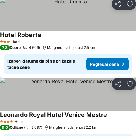
Deli
Do
Hotel Roberta
Pogledaj cene
Hotel
3 Zvezdice
7,8
Dobro
4.609
Marghera: udaljenost 2.5 km
Izaberi datume da bi se prikazale
Pogledaj cene
tačne cene
Deli
Do
Leonardo Royal Hotel Venice Mestre
Pogledaj ce
Hotel
4 Zvezdice
9,0
Odlično
8.097
Marghera: udaljenost 2.2 km