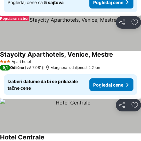
Pogledaj cene sa
5 sajtova
Pogledaj cene
Popularan izbor
Deli
Do
Staycity Aparthotels, Venice, Mestre
Pogledaj c
Apart hotel
3 Zvezdice
9,1
Odlično
7.081
Marghera: udaljenost 2.2 km
Izaberi datume da bi se prikazale
Pogledaj cene
tačne cene
Deli
Do
Hotel Centrale
Pogledaj cene