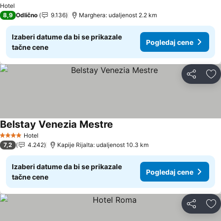
Pogledaj cene
Hotel
8,9
Odlično
9.136
Marghera: udaljenost 2.2 km
Izaberi datume da bi se prikazale
Pogledaj cene
tačne cene
Deli
Do
Belstay Venezia Mestre
Pogledaj cene
Hotel
4 Zvezdice
7,2
4.242
Kapije Rijalta: udaljenost 10.3 km
Izaberi datume da bi se prikazale
Pogledaj cene
tačne cene
Deli
Do