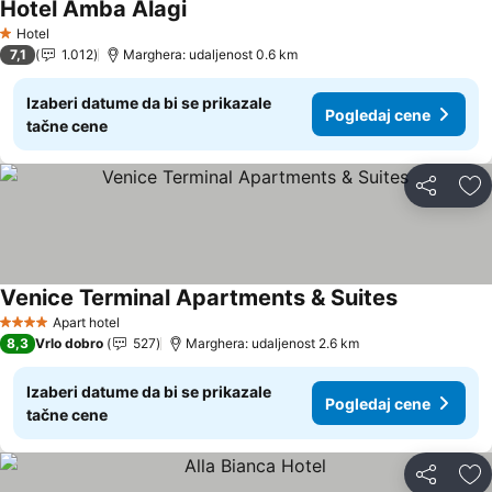
Hotel Amba Alagi
Pogledaj cene
Hotel
1 Zvezdice
7,1
1.012
Marghera: udaljenost 0.6 km
Izaberi datume da bi se prikazale
Pogledaj cene
tačne cene
Deli
Do
Venice Terminal Apartments & Suites
Pogledaj c
Apart hotel
4 Zvezdice
8,3
Vrlo dobro
527
Marghera: udaljenost 2.6 km
Izaberi datume da bi se prikazale
Pogledaj cene
tačne cene
Deli
Do