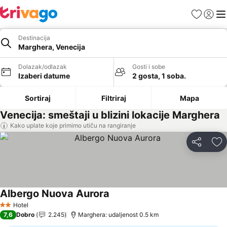
Favoriti
Prijavi
Men
Destinacija
Marghera, Venecija
Dolazak/odlazak
Gosti i sobe
Izaberi datume
2 gosta, 1 soba.
Sortiraj
Filtriraj
Mapa
Venecija: smeštaji u blizini lokacije Marghera
Kako uplate koje primimo utiču na rangiranje
Deli
Do
Albergo Nuova Aurora
Pogledaj cene
Hotel
2 Zvezdice
7,6
Dobro
2.245
Marghera: udaljenost 0.5 km