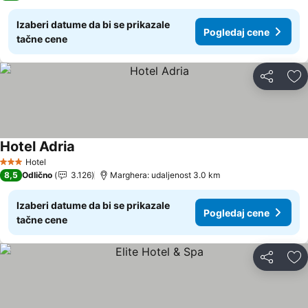
Izaberi datume da bi se prikazale
Pogledaj cene
tačne cene
Deli
Do
Hotel Adria
Pogledaj cene
Hotel
3 Zvezdice
8,5
Odlično
3.126
Marghera: udaljenost 3.0 km
Izaberi datume da bi se prikazale
Pogledaj cene
tačne cene
Deli
Do