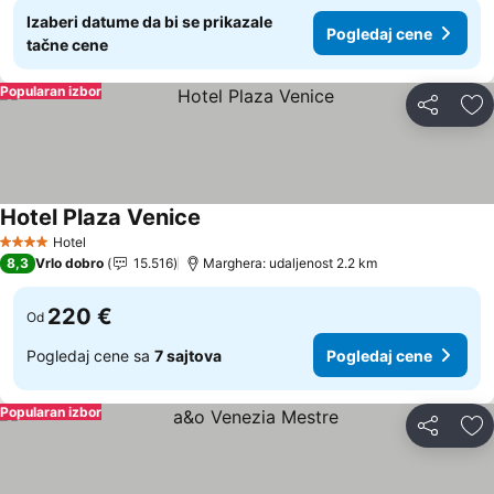
Izaberi datume da bi se prikazale
Pogledaj cene
tačne cene
Popularan izbor
Deli
Do
Hotel Plaza Venice
Pogledaj cene
Hotel
4 Zvezdice
8,3
Vrlo dobro
15.516
Marghera: udaljenost 2.2 km
220 €
Od
Pogledaj cene sa
7 sajtova
Pogledaj cene
Popularan izbor
Deli
Do