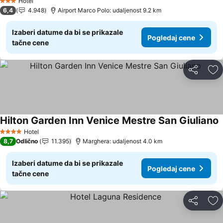
Hotel
3 Zvezdice
6,4
4.948
Airport Marco Polo: udaljenost 9.2 km
Izaberi datume da bi se prikazale
Pogledaj cene
tačne cene
Deli
Do
Hilton Garden Inn Venice Mestre San Giuliano
P
Hotel
4 Zvezdice
8,7
Odlično
11.395
Marghera: udaljenost 4.0 km
Izaberi datume da bi se prikazale
Pogledaj cene
tačne cene
Deli
Do