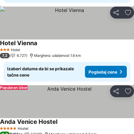
Deli
Do
Hotel Vienna
Pogledaj cene
Hotel
3 Zvezdice
7,2
6.727
Marghera: udaljenost 1.6 km
Izaberi datume da bi se prikazale
Pogledaj cene
tačne cene
Popularan izbor
Deli
Do
Anda Venice Hostel
Pogledaj cene
Hostel
5 Zvezdice