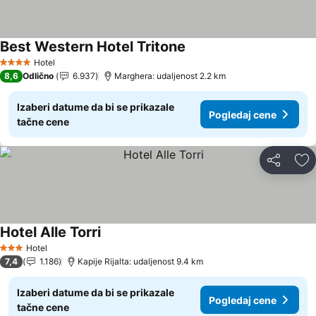
Best Western Hotel Tritone
Pogledaj cene
Hotel
4 Zvezdice
8,6
Odlično
6.937
Marghera: udaljenost 2.2 km
Izaberi datume da bi se prikazale
Pogledaj cene
tačne cene
Deli
Do
Hotel Alle Torri
Pogledaj cene
Hotel
3 Zvezdice
7,4
1.186
Kapije Rijalta: udaljenost 9.4 km
Izaberi datume da bi se prikazale
Pogledaj cene
tačne cene