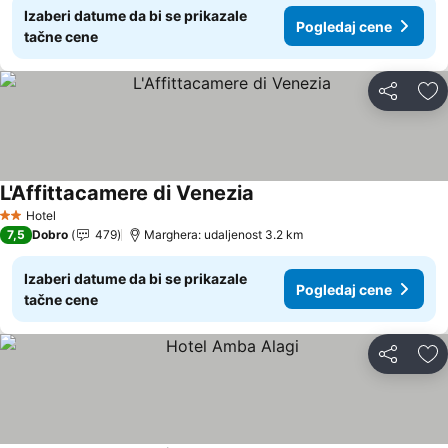
Izaberi datume da bi se prikazale
Pogledaj cene
tačne cene
Deli
Do
L'Affittacamere di Venezia
Pogledaj cene
Hotel
2 Zvezdice
7,5
Dobro
479
Marghera: udaljenost 3.2 km
Izaberi datume da bi se prikazale
Pogledaj cene
tačne cene
Deli
Do