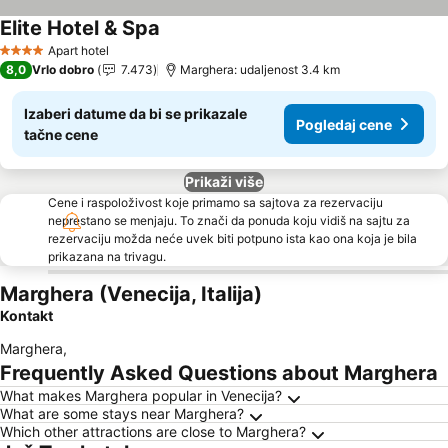
Elite Hotel & Spa
Pogledaj cene
Apart hotel
4 Zvezdice
8,0
Vrlo dobro
7.473
Marghera: udaljenost 3.4 km
Izaberi datume da bi se prikazale
Pogledaj cene
tačne cene
Prikaži više
Cene i raspoloživost koje primamo sa sajtova za rezervaciju
neprestano se menjaju. To znači da ponuda koju vidiš na sajtu za
rezervaciju možda neće uvek biti potpuno ista kao ona koja je bila
prikazana na trivagu.
Marghera (Venecija, Italija)
Kontakt
Marghera
,
Frequently Asked Questions about Marghera
What makes Marghera popular in Venecija?
What are some stays near Marghera?
Which other attractions are close to Marghera?