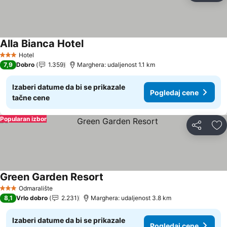
Alla Bianca Hotel
Pogledaj cene
Hotel
3 Zvezdice
7,9
Dobro
1.359
Marghera: udaljenost 1.1 km
Izaberi datume da bi se prikazale
Pogledaj cene
tačne cene
Popularan izbor
Deli
Do
Green Garden Resort
Pogledaj cene
Odmaralište
3 Zvezdice
8,1
Vrlo dobro
2.231
Marghera: udaljenost 3.8 km
Izaberi datume da bi se prikazale
Pogledaj cene