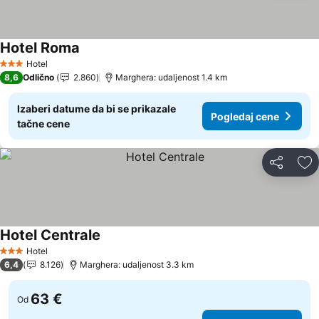
Hotel Roma
Pogledaj cene
Hotel
3 Zvezdice
8,6
Odlično
2.860
Marghera: udaljenost 1.4 km
Izaberi datume da bi se prikazale
Pogledaj cene
tačne cene
Deli
Do
Hotel Centrale
Pogledaj cene
Hotel
3 Zvezdice
6,4
8.126
Marghera: udaljenost 3.3 km
63 €
Od