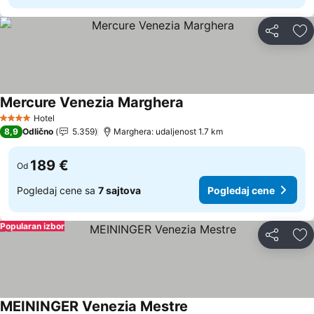
Deli
Do
Mercure Venezia Marghera
Pogledaj cene
Hotel
4 Zvezdice
8,9
Odlično
5.359
Marghera: udaljenost 1.7 km
189 €
Od
Pogledaj cene sa
7 sajtova
Pogledaj cene
Popularan izbor
Deli
Do
MEININGER Venezia Mestre