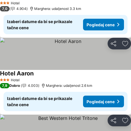
Hotel
3 Zvezdice
7,0
4.904
Marghera: udaljenost 3.3 km
Izaberi datume da bi se prikazale
Pogledaj cene
tačne cene
Deli
Do
Hotel Aaron
Pogledaj cene
Hotel
3 Zvezdice
7,9
Dobro
4.003
Marghera: udaljenost 2.6 km
Izaberi datume da bi se prikazale
Pogledaj cene
tačne cene
Deli
Do