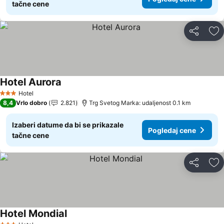
tačne cene
Deli
Do
Hotel Aurora
Pogledaj cene
Hotel
3 Zvezdice
8,4
Vrlo dobro
2.821
Trg Svetog Marka: udaljenost 0.1 km
Izaberi datume da bi se prikazale
Pogledaj cene
tačne cene
Deli
Do
Hotel Mondial
Pogledaj cene