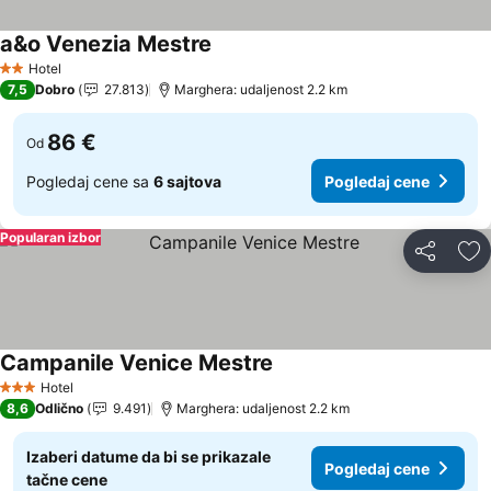
a&o Venezia Mestre
Pogledaj cene
Hotel
2 Zvezdice
7,5
Dobro
27.813
Marghera: udaljenost 2.2 km
86 €
Od
Pogledaj cene sa
6 sajtova
Pogledaj cene
Popularan izbor
Deli
Do
Campanile Venice Mestre
Pogledaj cene
Hotel
3 Zvezdice
8,6
Odlično
9.491
Marghera: udaljenost 2.2 km
Izaberi datume da bi se prikazale
Pogledaj cene
tačne cene