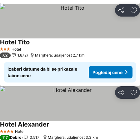
Deli
Do
Hotel Tito
Pogledaj cene
Hotel
3 Zvezdice
7,2
1.872
Marghera: udaljenost 2.7 km
Izaberi datume da bi se prikazale
Pogledaj cene
tačne cene
Deli
Do
Hotel Alexander
Pogledaj cene
Hotel
4 Zvezdice
7,7
Dobro
3.517
Marghera: udaljenost 3.3 km