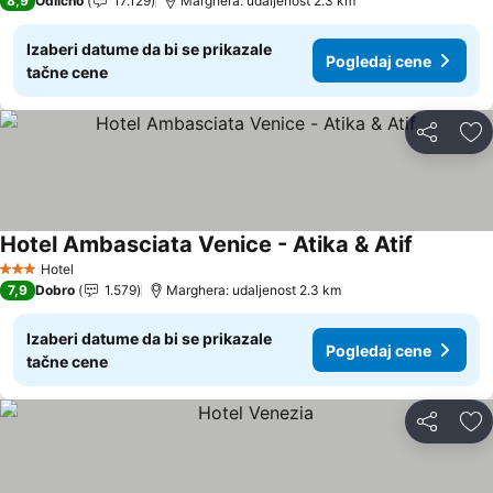
8,9
Odlično
17.129
Marghera: udaljenost 2.3 km
Izaberi datume da bi se prikazale
Pogledaj cene
tačne cene
Deli
Do
Hotel Ambasciata Venice - Atika & Atif
Pogledaj
Hotel
3 Zvezdice
7,9
Dobro
1.579
Marghera: udaljenost 2.3 km
Izaberi datume da bi se prikazale
Pogledaj cene
tačne cene
Deli
Do