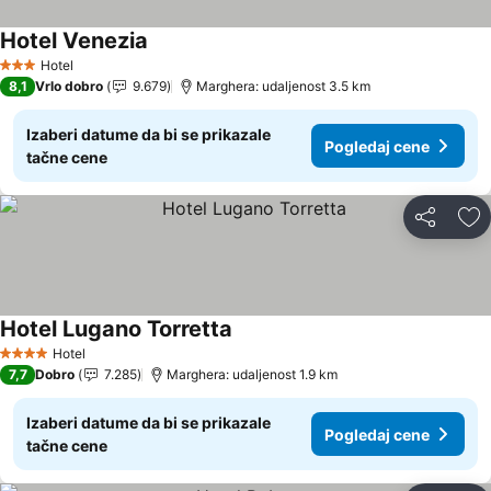
Hotel Venezia
Pogledaj cene
Hotel
3 Zvezdice
8,1
Vrlo dobro
9.679
Marghera: udaljenost 3.5 km
Izaberi datume da bi se prikazale
Pogledaj cene
tačne cene
Deli
Do
Hotel Lugano Torretta
Pogledaj cene
Hotel
4 Zvezdice
7,7
Dobro
7.285
Marghera: udaljenost 1.9 km
Izaberi datume da bi se prikazale
Pogledaj cene
tačne cene