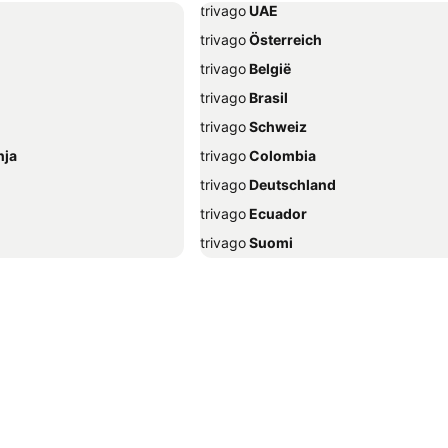
trivago
‏ UAE
trivago
‏ Österreich
trivago
‏ België
trivago
‏ Brasil
trivago
‏ Schweiz
nja
trivago
‏ Colombia
trivago
‏ Deutschland
trivago
‏ Ecuador
trivago
‏ Suomi
trivago
‏ Ελλάδα
trivago
‏ Hrvatska
trivago
‏ Indonesia
ija
trivago
‏ ישראל
trivago
‏ Italia
r
trivago
‏ 한국
trivago
‏ Malaysia