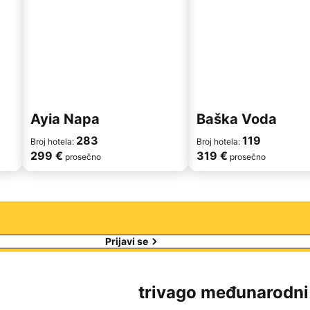
Ayia Napa
Baška Voda
283
119
Broj hotela:
Broj hotela:
299 €
319 €
prosečno
prosečno
Prijavi se
trivago međunarodni 