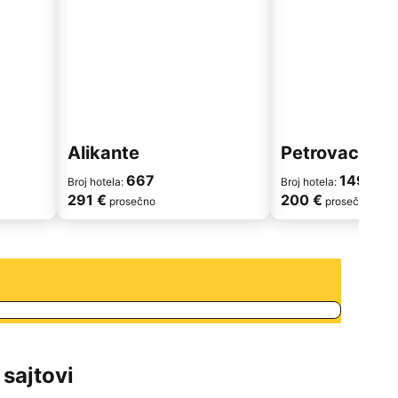
Alikante
Petrovac
667
149
Broj hotela:
Broj hotela:
291 €
200 €
prosečno
prosečno
sajtovi