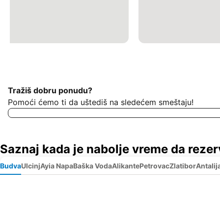
Tražiš dobru ponudu?
Pomoći ćemo ti da uštediš na sledećem smeštaju!
Saznaj kada je nabolje vreme da rezer
Budva
Ulcinj
Ayia Napa
Baška Voda
Alikante
Petrovac
Zlatibor
Antalij