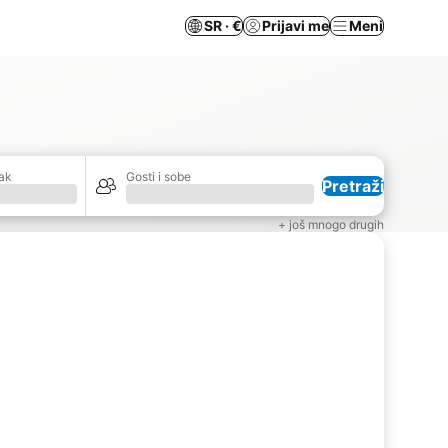
SR · €
Prijavi me
Meni
ak
Gosti i sobe
Pretraži
Učitavanje
+ još mnogo drugih