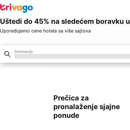
Uštedi do 45% na sledećem boravku u
Upoređujemo cene hotela sa više sajtova
Destinacija
Hotel
Partneri
Prečica za
pronalaženje sjajne
ponude