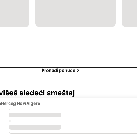
Pronađi ponude
višeš sledeći smeštaj
a
Herceg Novi
Algero