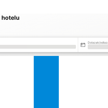
 hotelu
Dolazak/odlaz
Učitavanje