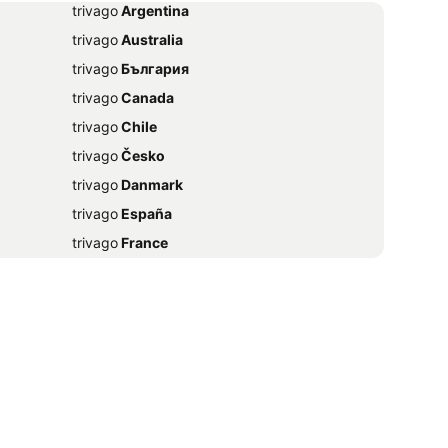
trivago
‏ Argentina
trivago
‏ Australia
trivago
‏ България
trivago
‏ Canada
trivago
‏ Chile
trivago
‏ Česko
trivago
‏ Danmark
trivago
‏ España
trivago
‏ France
trivago
‏ 香港
trivago
‏ Magyarország
trivago
‏ Ireland
trivago
‏ India
trivago
‏ 日本
trivago
‏ México
trivago
‏ Nederland