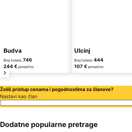
Budva
Ulcinj
746
444
Broj hotela:
Broj hotela:
244 €
107 €
prosečno
prosečno
sledeće
Želiš pristup cenama i pogodnostima za članove?
Nastavi kao član
Dodatne popularne pretrage