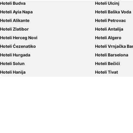
Hoteli Budva
Hoteli Ulcinj
Hoteli Ayia Napa
Hoteli Baška Voda
Hoteli Alikante
Hoteli Petrovac
Hoteli Zlatibor
Hoteli Antalija
Hoteli Herceg Novi
Hoteli Algero
Hoteli Ćezenatiko
Hoteli Vrnjačka Ba
Hoteli Hurgada
Hoteli Barselona
Hoteli Solun
Hoteli Bečići
Hoteli Hanija
Hoteli Tivat
Hoteli Nica
Hoteli Sutomore
Hoteli Rim
Hoteli Nei Pori
Hoteli Pefkohori
Hoteli Rimini
Hoteli Milano
Hoteli Nea Kalikrat
Hoteli Sokobanja
Hoteli Sarti
Hoteli Prag
Hoteli Ljoret de Ma
Hoteli Kragujevac
Hoteli Malaga