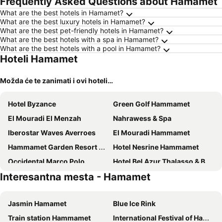
Frequently Asked Questions about Hamamet
ljubimci
What are the best hotels in Hamamet?
What are the best luxury hotels in Hamamet?
What are the best pet-friendly hotels in Hamamet?
What are the best hotels with a spa in Hamamet?
What are the best hotels with a pool in Hamamet?
Hoteli Hamamet
Možda će te zanimati i ovi hoteli…
Hotel Byzance
Green Golf Hammamet
El Mouradi El Menzah
Nahrawess & Spa
Iberostar Waves Averroes
El Mouradi Hammamet
Hammamet Garden Resort & Spa
Hotel Nesrine Hammamet
Occidental Marco Polo
Hotel Bel Azur Thalasso & Bungalows
Interesantna mesta - Hamamet
Hotel Menara
La Badira - Adult Only
Golden Tulip President Hammamet
Alhambra Thalasso
Jasmin Hamamet
Blue Ice Rink
Eden Yasmine Resort & Spa
Radisson Blu Resort & Thalasso, Hammamet
Train station Hammamet
International Festival of Hammamet
Houda Yasmine Marina & SPA
Samira Club