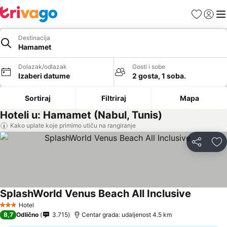
Favoriti
Prijavi
Men
Destinacija
Hamamet
Dolazak/odlazak
Gosti i sobe
Izaberi datume
2 gosta, 1 soba.
Sortiraj
Filtriraj
Mapa
Hoteli u: Hamamet (Nabul, Tunis)
Kako uplate koje primimo utiču na rangiranje
Deli
Do
SplashWorld Venus Beach All Inclusive
Hotel
3 Zvezdice
8,7
Odlično
3.715
Centar grada: udaljenost 4.5 km