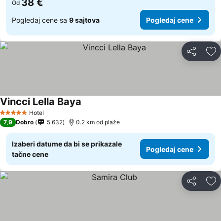
38 €
Od
Pogledaj cene sa
9 sajtova
Pogledaj cene
Deli
Do
Vincci Lella Baya
Hotel
5 Zvezdice
7,9
Dobro
5.632
0.2 km od plaže
Izaberi datume da bi se prikazale
Pogledaj cene
tačne cene
Deli
Do