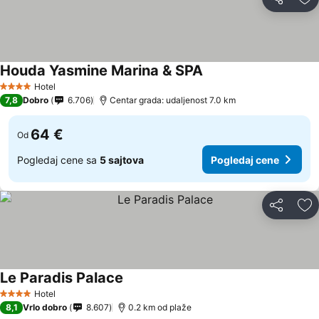
Deli
Do
Houda Yasmine Marina & SPA
Hotel
4 Zvezdice
7,8
Dobro
6.706
Centar grada: udaljenost 7.0 km
64 €
Od
Pogledaj cene sa
5 sajtova
Pogledaj cene
Deli
Do
Le Paradis Palace
Hotel
4 Zvezdice
8,1
Vrlo dobro
8.607
0.2 km od plaže