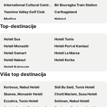
International Cultural Centre of Hammamet
Bir Bouregba Train Station
The Mirage Resort & Spa
Sol Azur Beach
Yasmine Valley Golf Club
Carthageland
TMK L'Atrium Yasmine by Turismark
Hotel La Residence Hammamet
Medina
Nabeul
The Russelior Hotel & Spa
Vincci Lella Baya
Top-destinacije
Medina
Nabeul Bus Station
Le Royal Hammamet
Le Corail Apart'Hotel & Splash Park
Enfidha–Hammamet International Airport
Nabeul Friday Market
Steigenberger Marhaba Thalasso Hammamet
TMK Flora Park by Turismark - Adults Only
Hoteli Sus
Hoteli Tunis
Vincci Saphir Palace & Spa
Le Sultan
Hoteli Monastir
Hoteli Port el Kantaui
Khayam Garden Beach Resort & Spa
Marina Palace
Hoteli Gamart
Hoteli La Marsa
Hotel Sentido Phenicia
Hasdrubal Thalassa & Spa Yasmine Hammamet
Hoteli Nabeul
Hoteli Korba
Royal Tulip Taj Sultan
Hotel El Fell
Hoteli Kairouan
The Sindbad
The Orangers Beach Resort and Bungalows
Više top destinacija
Hotel Residence Mahmoud
Yadis Hammamet
Medina Solaria & Thalasso
Nozha Beach Resort & Spa
Korbous, Nabul Hoteli
Sidi Bu Said, Tunis Hoteli
Medina Belisaire & Thalasso
Zodiac Hotel
Skanes, Monastir Hoteli
Chott Mariem, Susa Hoteli
Le Hammamet Hôtel & Spa
Calimera Delfino Beach Resort & Spa
Ezzahra, Tunis Hoteli
Soliman, Nabul Hoteli
Mediteranée Thalasso Golf
Blumar Resort & Spa