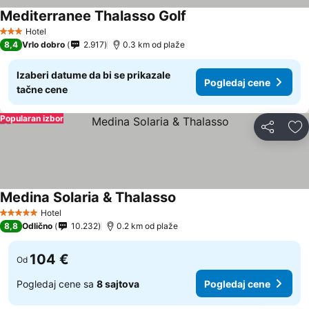
Mediterranee Thalasso Golf
Hotel
3 Zvezdice
8,4
Vrlo dobro
2.917
0.3 km od plaže
Izaberi datume da bi se prikazale
Pogledaj cene
tačne cene
Popularan izbor
Deli
Do
Medina Solaria & Thalasso
Hotel
5 Zvezdice
8,8
Odlično
10.232
0.2 km od plaže
104 €
Od
Pogledaj cene sa
8 sajtova
Pogledaj cene