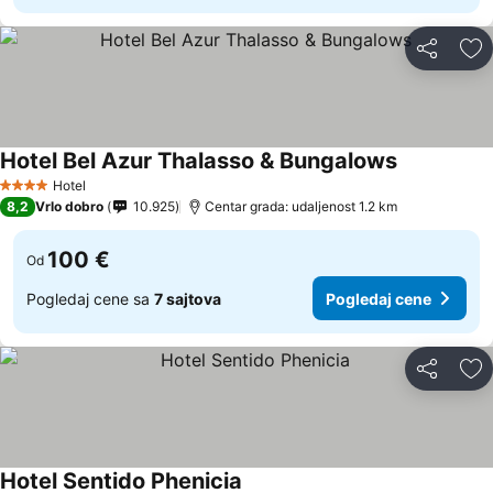
Deli
Do
Hotel Bel Azur Thalasso & Bungalows
Hotel
4 Zvezdice
8,2
Vrlo dobro
10.925
Centar grada: udaljenost 1.2 km
100 €
Od
Pogledaj cene sa
7 sajtova
Pogledaj cene
Deli
Do
Hotel Sentido Phenicia