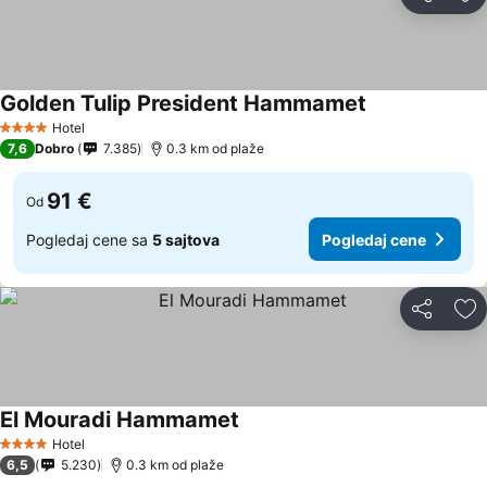
Deli
Do
Golden Tulip President Hammamet
Hotel
4 Zvezdice
7,6
Dobro
7.385
0.3 km od plaže
91 €
Od
Pogledaj cene sa
5 sajtova
Pogledaj cene
Deli
Do
El Mouradi Hammamet
Hotel
4 Zvezdice
6,5
5.230
0.3 km od plaže