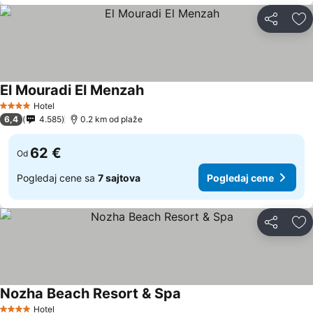
Deli
Do
El Mouradi El Menzah
Hotel
4 Zvezdice
6,4
4.585
0.2 km od plaže
62 €
Od
Pogledaj cene sa
7 sajtova
Pogledaj cene
Deli
Do
Nozha Beach Resort & Spa
Hotel