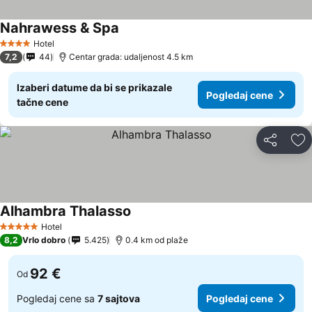
Nahrawess & Spa
Hotel
4 Zvezdice
7,2
44
Centar grada: udaljenost 4.5 km
Izaberi datume da bi se prikazale
Pogledaj cene
tačne cene
Deli
Do
Alhambra Thalasso
Hotel
5 Zvezdice
8,2
Vrlo dobro
5.425
0.4 km od plaže
92 €
Od
Pogledaj cene sa
7 sajtova
Pogledaj cene