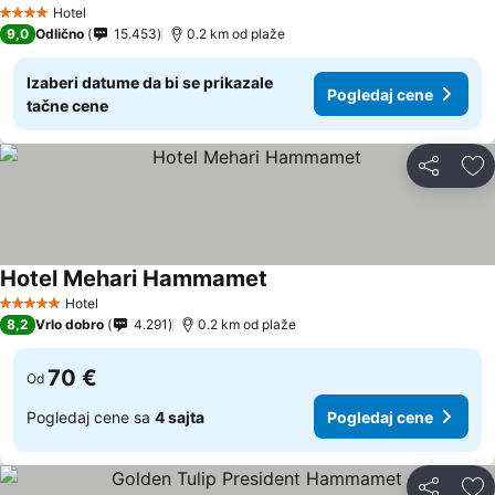
Hotel
4 Zvezdice
9,0
Odlično
15.453
0.2 km od plaže
Izaberi datume da bi se prikazale
Pogledaj cene
tačne cene
Deli
Do
Hotel Mehari Hammamet
Hotel
5 Zvezdice
8,2
Vrlo dobro
4.291
0.2 km od plaže
70 €
Od
Pogledaj cene sa
4 sajta
Pogledaj cene