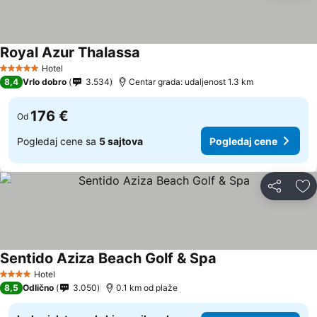
Royal Azur Thalassa
Hotel
5 Zvezdice
8,4
Vrlo dobro
3.534
Centar grada: udaljenost 1.3 km
176 €
Od
Pogledaj cene sa
5 sajtova
Pogledaj cene
Deli
Do
Sentido Aziza Beach Golf & Spa
Hotel
4 Zvezdice
8,5
Odlično
3.050
0.1 km od plaže