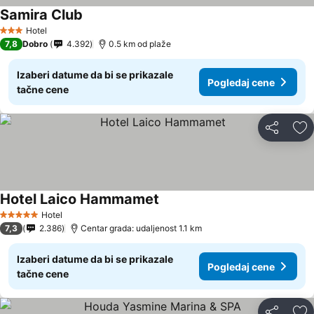
Samira Club
Hotel
3 Zvezdice
7,8
Dobro
4.392
0.5 km od plaže
Izaberi datume da bi se prikazale
Pogledaj cene
tačne cene
Deli
Do
Hotel Laico Hammamet
Hotel
5 Zvezdice
7,3
2.386
Centar grada: udaljenost 1.1 km
Izaberi datume da bi se prikazale
Pogledaj cene
tačne cene