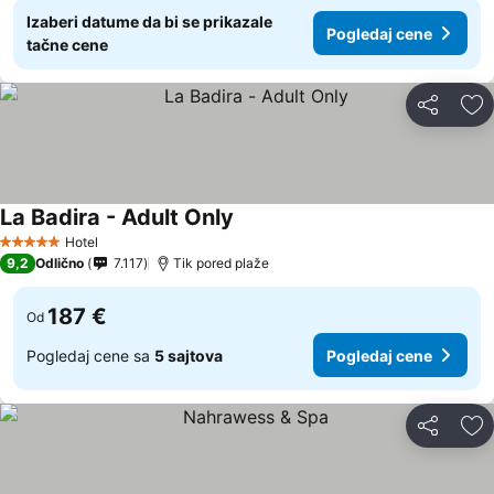
Izaberi datume da bi se prikazale
Pogledaj cene
tačne cene
Deli
Do
La Badira - Adult Only
Hotel
5 Zvezdice
9,2
Odlično
7.117
Tik pored plaže
187 €
Od
Pogledaj cene sa
5 sajtova
Pogledaj cene
Deli
Do