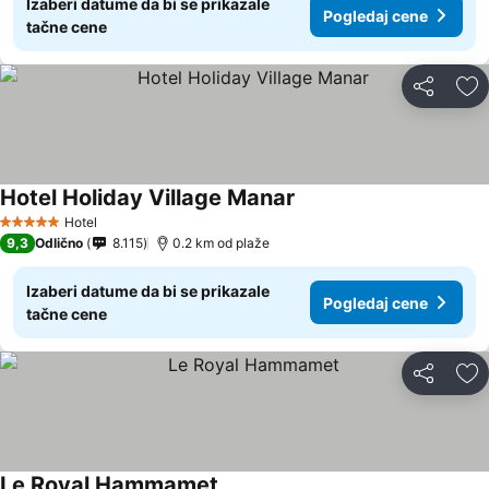
Izaberi datume da bi se prikazale
Pogledaj cene
tačne cene
Deli
Do
Hotel Holiday Village Manar
Hotel
5 Zvezdice
9,3
Odlično
8.115
0.2 km od plaže
Izaberi datume da bi se prikazale
Pogledaj cene
tačne cene
Deli
Do
Le Royal Hammamet