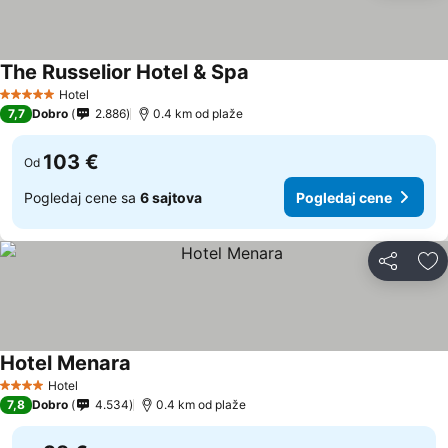
The Russelior Hotel & Spa
Hotel
5 Zvezdice
7,7
Dobro
2.886
0.4 km od plaže
103 €
Od
Pogledaj cene sa
6 sajtova
Pogledaj cene
Deli
Do
Hotel Menara
Hotel
4 Zvezdice
7,8
Dobro
4.534
0.4 km od plaže