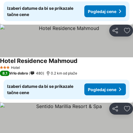
Izaberi datume da bi se prikazale
Pogledaj cene
tačne cene
Deli
Do
Hotel Residence Mahmoud
Hotel
3 Zvezdice
8,1
Vrlo dobro
480
0.2 km od plaže
Izaberi datume da bi se prikazale
Pogledaj cene
tačne cene
Deli
Do