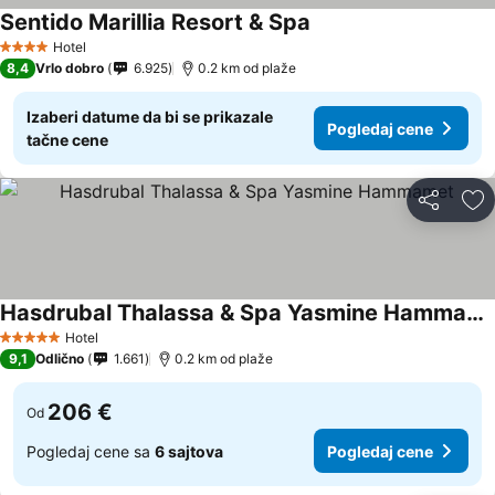
Sentido Marillia Resort & Spa
Hotel
4 Zvezdice
8,4
Vrlo dobro
6.925
0.2 km od plaže
Izaberi datume da bi se prikazale
Pogledaj cene
tačne cene
Deli
Do
Hasdrubal Thalassa & Spa Yasmine Hammamet
Hotel
5 Zvezdice
9,1
Odlično
1.661
0.2 km od plaže
206 €
Od
Pogledaj cene sa
6 sajtova
Pogledaj cene