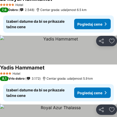
Hotel
5 Zvezdice
7,6
Dobro
2.548
Centar grada: udaljenost 6.5 km
Izaberi datume da bi se prikazale
Pogledaj cene
tačne cene
Deli
Do
Yadis Hammamet
Hotel
4 Zvezdice
8,1
Vrlo dobro
3.172
Centar grada: udaljenost 5.9 km
Izaberi datume da bi se prikazale
Pogledaj cene
tačne cene
Deli
Do