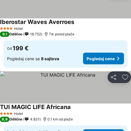
Iberostar Waves Averroes
Hotel
4 Zvezdice
9,1
Odlično
18.752
Tik pored plaže
199 €
Od
Pogledaj cene sa
8 sajtova
Pogledaj cene
Deli
Do
TUI MAGIC LIFE Africana
Hotel
4 Zvezdice
8,9
Odlično
4.831
0.1 km od plaže