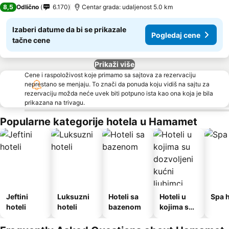
4 Zvezdice
8,5
Odlično
6.170
Centar grada: udaljenost 5.0 km
Izaberi datume da bi se prikazale
Pogledaj cene
tačne cene
Prikaži više
Cene i raspoloživost koje primamo sa sajtova za rezervaciju
neprestano se menjaju. To znači da ponuda koju vidiš na sajtu za
rezervaciju možda neće uvek biti potpuno ista kao ona koja je bila
prikazana na trivagu.
Popularne kategorije hotela u Hamamet
Jeftini
Luksuzni
Hoteli sa
Hoteli u
Spa h
hoteli
hoteli
bazenom
kojima su
dozvoljeni
kućni