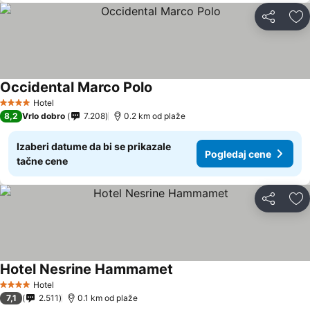
Deli
Do
Occidental Marco Polo
Hotel
4 Zvezdice
8,2
Vrlo dobro
7.208
0.2 km od plaže
Izaberi datume da bi se prikazale
Pogledaj cene
tačne cene
Deli
Do
Hotel Nesrine Hammamet
Hotel
4 Zvezdice
7,1
2.511
0.1 km od plaže