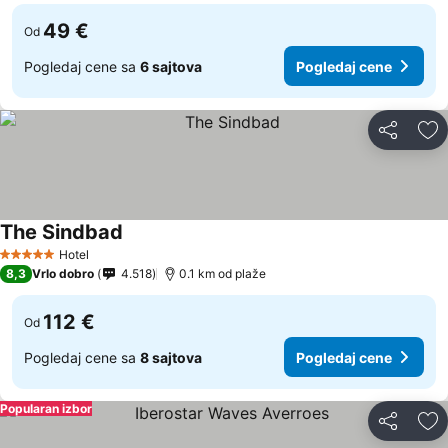
49 €
Od
Pogledaj cene sa
6 sajtova
Pogledaj cene
Deli
Do
The Sindbad
Hotel
5 Zvezdice
8,3
Vrlo dobro
4.518
0.1 km od plaže
112 €
Od
Pogledaj cene sa
8 sajtova
Pogledaj cene
Popularan izbor
Deli
Do