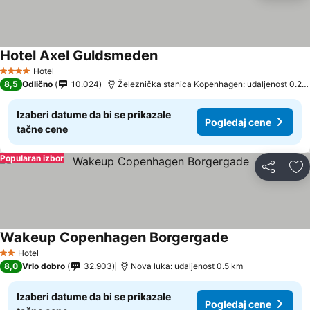
Hotel Axel Guldsmeden
Pogledaj cene
Hotel
4 Zvezdice
8,5
Odlično
10.024
Železnička stanica Kopenhagen: udaljenost 0.2 
Izaberi datume da bi se prikazale
Pogledaj cene
tačne cene
Popularan izbor
Deli
Do
Wakeup Copenhagen Borgergade
Pogledaj cene
Hotel
2 Zvezdice
8,0
Vrlo dobro
32.903
Nova luka: udaljenost 0.5 km
Izaberi datume da bi se prikazale
Pogledaj cene