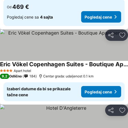
469 €
Od
Pogledaj cene sa
4 sajta
Pogledaj cene
Deli
Do
Eric Vökel Copenhagen Suites - Boutique Apartments
Pogledaj cene
Apart hotel
4 Zvezdice
9,2
Odlično
184
Centar grada: udaljenost 0.1 km
Izaberi datume da bi se prikazale
Pogledaj cene
tačne cene
Deli
Do