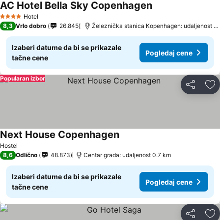
AC Hotel Bella Sky Copenhagen
Pogledaj cene
Hotel
4 Zvezdice
8,3
Vrlo dobro
26.845
Železnička stanica Kopenhagen: udaljenost 3
Izaberi datume da bi se prikazale
Pogledaj cene
tačne cene
Popularan izbor
Deli
Do
Next House Copenhagen
Pogledaj cene
Hostel
8,6
Odlično
48.873
Centar grada: udaljenost 0.7 km
Izaberi datume da bi se prikazale
Pogledaj cene
tačne cene
Deli
Do