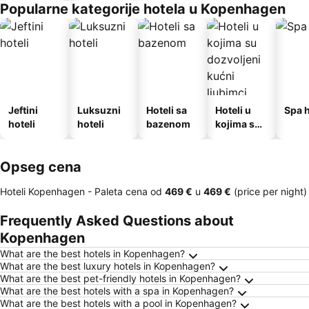
Popularne kategorije hotela u Kopenhagen
Jeftini
Luksuzni
Hoteli sa
Hoteli u
Spa h
hoteli
hoteli
bazenom
kojima su
dozvoljeni
kućni
Opseg cena
ljubimci
Hoteli Kopenhagen -
Paleta cena
od
‎469 €
u
‎469 €
(price per night)
Frequently Asked Questions about
Kopenhagen
What are the best hotels in Kopenhagen?
What are the best luxury hotels in Kopenhagen?
What are the best pet-friendly hotels in Kopenhagen?
What are the best hotels with a spa in Kopenhagen?
What are the best hotels with a pool in Kopenhagen?