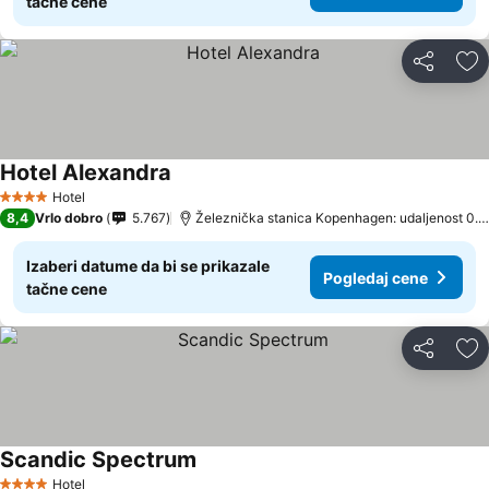
tačne cene
Deli
Do
Hotel Alexandra
Pogledaj cene
Hotel
4 Zvezdice
8,4
Vrlo dobro
5.767
Železnička stanica Kopenhagen: udaljenost 0.
Izaberi datume da bi se prikazale
Pogledaj cene
tačne cene
Deli
Do
Scandic Spectrum
Pogledaj cene
Hotel