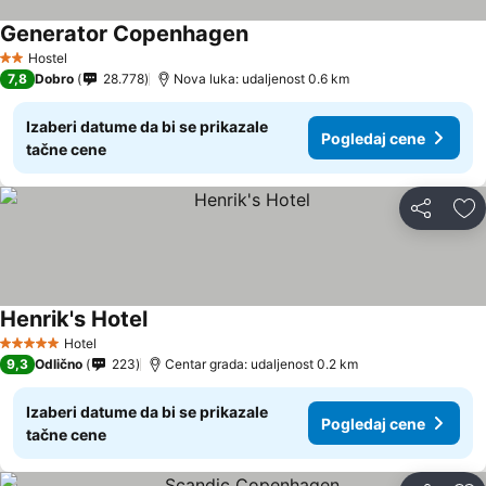
Generator Copenhagen
Pogledaj cene
Hostel
2 Zvezdice
7,8
Dobro
28.778
Nova luka: udaljenost 0.6 km
Izaberi datume da bi se prikazale
Pogledaj cene
tačne cene
Deli
Do
Henrik's Hotel
Pogledaj cene
Hotel
5 Zvezdice
9,3
Odlično
223
Centar grada: udaljenost 0.2 km
Izaberi datume da bi se prikazale
Pogledaj cene
tačne cene