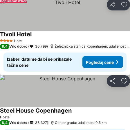
Popularan izbor
Deli
Do
Tivoli Hotel
Pogledaj cene
Hotel
4 Zvezdice
8,4
Vrlo dobro
30.799
Železnička stanica Kopenhagen: udaljenost 0
Izaberi datume da bi se prikazale
Pogledaj cene
tačne cene
Deli
Do
Steel House Copenhagen
Pogledaj cene
Hostel
8,4
Vrlo dobro
33.327
Centar grada: udaljenost 0.5 km