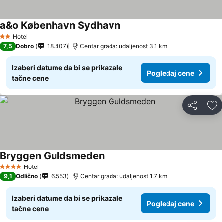
a&o København Sydhavn
Pogledaj cene
Hotel
2 Zvezdice
7,5
Dobro
18.407
Centar grada: udaljenost 3.1 km
Izaberi datume da bi se prikazale
Pogledaj cene
tačne cene
Deli
Do
Bryggen Guldsmeden
Pogledaj cene
Hotel
4 Zvezdice
9,1
Odlično
6.553
Centar grada: udaljenost 1.7 km
Izaberi datume da bi se prikazale
Pogledaj cene
tačne cene