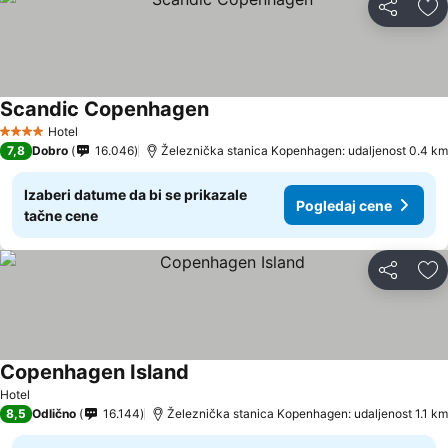
Deli
Do
Scandic Copenhagen
Pogledaj cene
Hotel
4 Zvezdice
7,8
Dobro
16.046
Železnička stanica Kopenhagen: udaljenost 0.4 km
Izaberi datume da bi se prikazale
Pogledaj cene
tačne cene
Deli
Do
Copenhagen Island
Pogledaj cene
Hotel
8,5
Odlično
16.144
Železnička stanica Kopenhagen: udaljenost 1.1 km