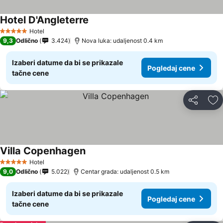
Hotel D'Angleterre
Pogledaj cene
Hotel
5 Zvezdice
9,3
Odlično
3.424
Nova luka: udaljenost 0.4 km
Izaberi datume da bi se prikazale
Pogledaj cene
tačne cene
Deli
Do
Villa Copenhagen
Pogledaj cene
Hotel
5 Zvezdice
9,0
Odlično
5.022
Centar grada: udaljenost 0.5 km
Izaberi datume da bi se prikazale
Pogledaj cene
tačne cene