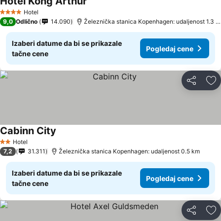
Hotel Kong Arthur
Pogledaj cene
Hotel
4 Zvezdice
9,0
Odlično
14.090
Železnička stanica Kopenhagen: udaljenost 1.3 
Izaberi datume da bi se prikazale
Pogledaj cene
tačne cene
Deli
Do
Cabinn City
Pogledaj cene
Hotel
2 Zvezdice
7,2
31.311
Železnička stanica Kopenhagen: udaljenost 0.5 km
Izaberi datume da bi se prikazale
Pogledaj cene
tačne cene
Deli
Do