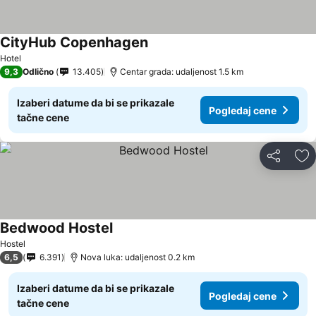
CityHub Copenhagen
Pogledaj cene
Hotel
9,3
Odlično
13.405
Centar grada: udaljenost 1.5 km
Izaberi datume da bi se prikazale
Pogledaj cene
tačne cene
Deli
Do
Bedwood Hostel
Pogledaj cene
Hostel
6,5
6.391
Nova luka: udaljenost 0.2 km
Izaberi datume da bi se prikazale
Pogledaj cene
tačne cene