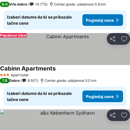
4 Zvezdice
8,0
Vrlo dobro
14.775
Centar grada: udaljenost 0.8 km
Izaberi datume da bi se prikazale
Pogledaj cene
tačne cene
Popularan izbor
Deli
Do
Cabinn Apartments
Pogledaj cene
Apart hotel
3 Zvezdice
7,8
Dobro
8.507
Centar grada: udaljenost 5.0 km
Izaberi datume da bi se prikazale
Pogledaj cene
tačne cene
Deli
Do