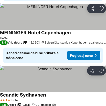
Deli
Do
MEININGER Hotel Copenhagen
Pogledaj cene
Hostel
8,4
Vrlo dobro
42.350
Železnička stanica Kopenhagen: udaljenost 0
Izaberi datume da bi se prikazale
Pogledaj cene
tačne cene
Deli
Do
Scandic Sydhavnen
Pogledaj cene
Hotel
4 Zvezdice
7,8
Dobro
9.161
0.7 km od plaže