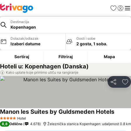
Favoriti
Prijavi
Men
Destinacija
Kopenhagen
Dolazak/odlazak
Gosti i sobe
Izaberi datume
2 gosta, 1 soba.
Sortiraj
Filtriraj
Mapa
Hoteli u: Kopenhagen (Danska)
Kako uplate koje primimo utiču na rangiranje
Deli
Do
Manon les Suites by Guldsmeden Hotels
Pogleda
Hotel
5 Zvezdice
8,8
Odlično
4.678
Železnička stanica Kopenhagen: udaljenost 0.8 km