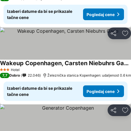
Izaberi datume da bi se prikazale
Pogledaj cene
tačne cene
Deli
Do
Wakeup Copenhagen, Carsten Niebuhrs Gade
Pogledaj cene
Hotel
3 Zvezdice
7,7
Dobro
22.046
Železnička stanica Kopenhagen: udaljenost 0.6 km
Izaberi datume da bi se prikazale
Pogledaj cene
tačne cene
Deli
Do