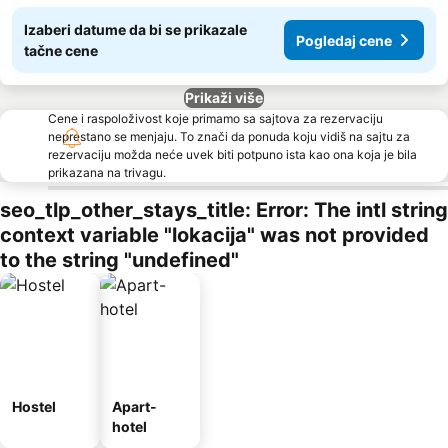
Izaberi datume da bi se prikazale
Pogledaj cene
tačne cene
Prikaži više
Cene i raspoloživost koje primamo sa sajtova za rezervaciju
neprestano se menjaju. To znači da ponuda koju vidiš na sajtu za
rezervaciju možda neće uvek biti potpuno ista kao ona koja je bila
prikazana na trivagu.
seo_tlp_other_stays_title: Error: The intl string
context variable "lokacija" was not provided
to the string "undefined"
Hostel
Apart-
hotel