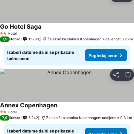
Go Hotel Saga
Pogledaj cene
Hotel
2 Zvezdice
7,9
Dobro
11.760
Železnička stanica Kopenhagen: udaljenost 0.2 km
Izaberi datume da bi se prikazale
Pogledaj cene
tačne cene
Deli
Do
Annex Copenhagen
Pogledaj cene
Hotel
2 Zvezdice
7,9
Dobro
6.242
Železnička stanica Kopenhagen: udaljenost 0.3 km
Izaberi datume da bi se prikazale