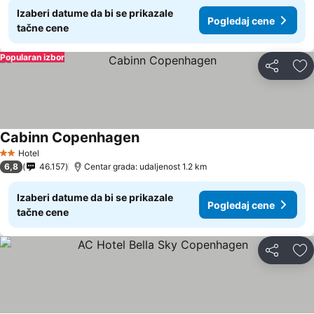
Izaberi datume da bi se prikazale
Pogledaj cene
tačne cene
Popularan izbor
Deli
Do
Cabinn Copenhagen
Pogledaj cene
Hotel
2 Zvezdice
6,8
46.157
Centar grada: udaljenost 1.2 km
Izaberi datume da bi se prikazale
Pogledaj cene
tačne cene
Deli
Do