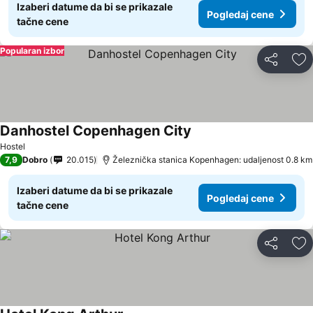
Izaberi datume da bi se prikazale
Pogledaj cene
tačne cene
Popularan izbor
Deli
Do
Danhostel Copenhagen City
Pogledaj cene
Hostel
7,9
Dobro
20.015
Železnička stanica Kopenhagen: udaljenost 0.8 km
Izaberi datume da bi se prikazale
Pogledaj cene
tačne cene
Deli
Do