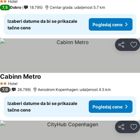
Hotel
2 Zvezdice
7,5
Dobro
18.795
Centar grada: udaljenost 5.7 km
Izaberi datume da bi se prikazale
Pogledaj cene
tačne cene
Deli
Do
Cabinn Metro
Pogledaj cene
Hotel
2 Zvezdice
7,0
26.799
Aerodrom Kopenhagen: udaljenost 4.5 km
Izaberi datume da bi se prikazale
Pogledaj cene
tačne cene
Deli
Do