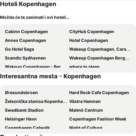
Hoteli Kopenhagen
Možda će te zanimati i ovi hoteli…
Cabinn Copenhagen
CityHub Copenhagen
Annex Copenhagen
Hotel Copenhagen
Go Hotel Saga
Wakeup Copenhagen, Carsten Niebuhrs Gade
Scandic Sydhavnen
Wakeup Copenhagen Borgergade
Wakeup Copenhagen - Bernstorffsgade
where to sleep
Interesantna mesta - Kopenhagen
Absalon Hotel
Tivoli Hotel
City Hotel Nebo
Copenhagen Go Hotel
Øresundsbroen
Hard Rock Cafe Copenhagen
Cabinn Metro
Cabinn City
Železnička stanica Kopenhagen
Västra Hamnen
a&o København Nørrebro
a&o København Sydhavn
Swedbank Stadion
Malmö Centrum
Hotel Alexandra
Scandic Spectrum
Helsingør Havn
Copenhagen Fashion Week
Phoenix Copenhagen
NH Copenhagen Grand Joanne
Copenhagen Catwalk
Night of Culture
Moxy Copenhagen
A Hotels City