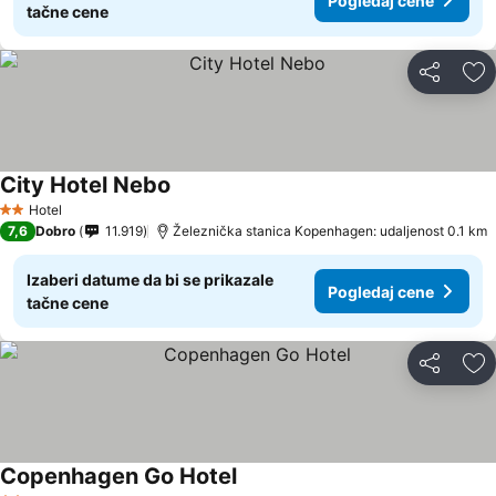
Pogledaj cene
tačne cene
Deli
Do
City Hotel Nebo
Pogledaj cene
Hotel
2 Zvezdice
7,6
Dobro
11.919
Železnička stanica Kopenhagen: udaljenost 0.1 km
Izaberi datume da bi se prikazale
Pogledaj cene
tačne cene
Deli
Do
Copenhagen Go Hotel
Pogledaj cene