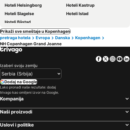
Hoteli Helsingborg
Hoteli Kastrup
Hoteli Slagelse
Hoteli Istad
Hoteli Båstad
Prikaži sve smeštaje u Kopenhagen
pretraga hotela
Evropa
Danska
Kopenhagen
NH Copenhagen Grand Joanne
Facebook
Twitter
Insta
Yo
Izaberi svoju zemlju
Dodaj na Google
Lako pronađi naše rezultate: dodaj
trivago kao omiljeni izvor na Google.
Kompanija
Naši proizvodi
Uslovi i politike