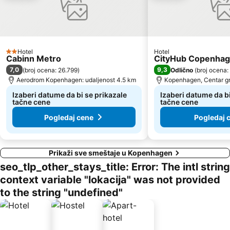
Hotel
Hotel
2 Zvezdice
Cabinn Metro
CityHub Copenha
7,0
9,3
(
broj ocena: 26.799
)
Odlično
(
broj ocena:
Aerodrom Kopenhagen: udaljenost 4.5 km
Kopenhagen, Centar gr
Izaberi datume da bi se prikazale
Izaberi datume da bi
tačne cene
tačne cene
Pogledaj cene
Pogledaj 
Prikaži sve smeštaje u Kopenhagen
seo_tlp_other_stays_title: Error: The intl string
context variable "lokacija" was not provided
to the string "undefined"