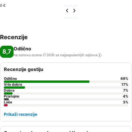
0 €
Recenzije
Odlično
8,7
na osnovu ocena (7.309) sa najpopularnijih
sajtova
Recenzije gostiju
Odlično
69
%
Vrlo dobro
17
%
Dobro
7
%
Pristojno
4
%
Loše
3
%
Prikaži recenzije