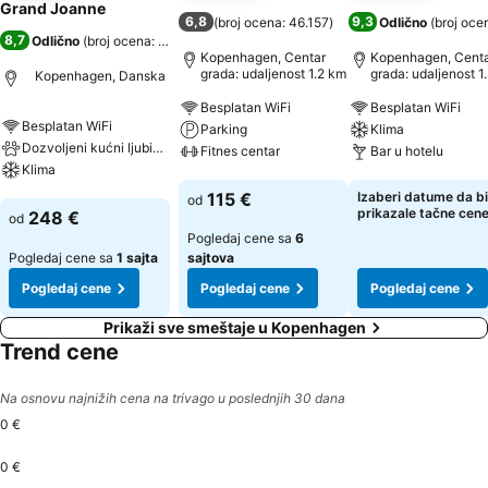
Grand Joanne
6,8
9,3
(
broj ocena: 46.157
)
Odlično
(
broj oce
8,7
Odlično
(
broj ocena: 7.309
)
Kopenhagen, Centar
Kopenhagen, Cent
grada: udaljenost 1.2 km
grada: udaljenost 1
Kopenhagen, Danska
Besplatan WiFi
Besplatan WiFi
Besplatan WiFi
Parking
Klima
Dozvoljeni kućni ljubimci
Fitnes centar
Bar u hotelu
Klima
Pogledaj cene
Pogledaj cene
115 €
Izaberi datume da bi
od
Pogledaj cene
prikazale tačne cen
248 €
od
Pogledaj cene sa
6
Pogledaj cene sa
1 sajta
sajtova
Pogledaj cene
Pogledaj cene
Pogledaj cene
Prikaži sve smeštaje u Kopenhagen
Trend cene
Na osnovu najnižih cena na trivago u poslednjih 30 dana
0 €
0 €