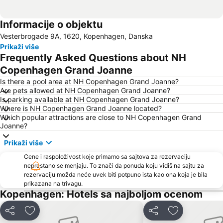
Informacije o objektu
Vesterbrogade 9A, 1620, Kopenhagen, Danska
Prikaži više
Frequently Asked Questions about NH
Copenhagen Grand Joanne
Is there a pool area at NH Copenhagen Grand Joanne?
Are pets allowed at NH Copenhagen Grand Joanne?
Is parking available at NH Copenhagen Grand Joanne?
Where is NH Copenhagen Grand Joanne located?
Which popular attractions are close to NH Copenhagen Grand
Joanne?
Prikaži više
Cene i raspoloživost koje primamo sa sajtova za rezervaciju
neprestano se menjaju. To znači da ponuda koju vidiš na sajtu za
rezervaciju možda neće uvek biti potpuno ista kao ona koja je bila
prikazana na trivagu.
Kopenhagen: Hotels sa najboljom ocenom
Deli
Dodati u favorite
Deli
Dodati u favo