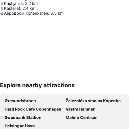
Kristijanija
:
2.2
km
Kastellet
:
2.4
km
Аеродром Копенхаген
:
8.5
km
Explore nearby attractions
Proširi mapu
Øresundsbroen
Železnička stanica Kopenhagen
Hard Rock Cafe Copenhagen
Västra Hamnen
Swedbank Stadion
Malmö Centrum
Helsingør Havn