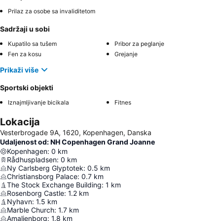
Prilaz za osobe sa invaliditetom
Sadržaji u sobi
Kupatilo sa tušem
Pribor za peglanje
Fen za kosu
Grejanje
Prikaži više
Sportski objekti
Iznajmljivanje bicikala
Fitnes
Lokacija
Vesterbrogade 9A, 1620, Kopenhagen, Danska
Udaljenost od: NH Copenhagen Grand Joanne
Kopenhagen
:
0
km
Rådhuspladsen
:
0
km
Ny Carlsberg Glyptotek
:
0.5
km
Christiansborg Palace
:
0.7
km
The Stock Exchange Building
:
1
km
Rosenborg Castle
:
1.2
km
Nyhavn
:
1.5
km
Marble Church
:
1.7
km
Amalienborg
:
1.8
km