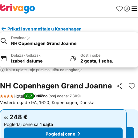
Favoriti
Prijavi
Men
Prikaži sve smeštaje u Kopenhagen
Destinacija
NH Copenhagen Grand Joanne
Dolazak/odlazak
Gosti i sobe
Izaberi datume
2 gosta, 1 soba.
Kako uplate koje primimo utiču na rangiranje
NH Copenhagen Grand Joanne
Deli
Do
Hotel
8,7
Odlično
(
broj ocena: 7.309
)
4 Zvezdice
Vesterbrogade 9A, 1620, Kopenhagen, Danska
248 €
248 €
od
od
Pogledaj cene sa
1 sajta
Pogledaj cene sa
1 sajta
Pogledaj cene
Pogledaj cene