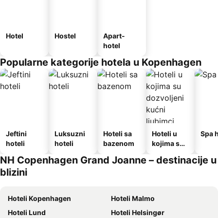
Hotel
Hostel
Apart-
hotel
Popularne kategorije hotela u Kopenhagen
Jeftini
Luksuzni
Hoteli sa
Hoteli u
Spa h
hoteli
hoteli
bazenom
kojima su
dozvoljeni
NH Copenhagen Grand Joanne – destinacije u
kućni
blizini
ljubimci
Hoteli Kopenhagen
Hoteli Malmo
Hoteli Lund
Hoteli Helsingør