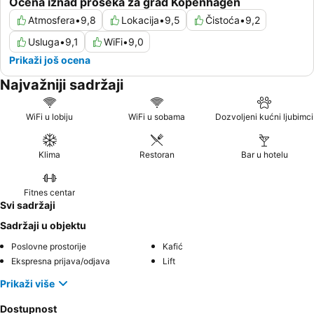
Ocena iznad proseka za grad Kopenhagen
Atmosfera
•
9,8
Lokacija
•
9,5
Čistoća
•
9,2
Usluga
•
9,1
WiFi
•
9,0
Prikaži još ocena
Najvažniji sadržaji
WiFi u lobiju
WiFi u sobama
Dozvoljeni kućni ljubimci
Klima
Restoran
Bar u hotelu
Fitnes centar
Svi sadržaji
Sadržaji u objektu
Poslovne prostorije
Kafić
Ekspresna prijava/odjava
Lift
Prikaži više
Dostupnost