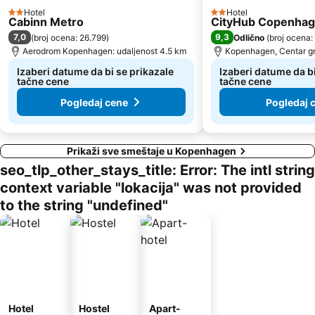
Hotel
Hotel
2 Zvezdice
2 Zvezdice
Cabinn Metro
CityHub Copenha
7,0
9,3
(
broj ocena: 26.799
)
Odlično
(
broj ocena:
Aerodrom Kopenhagen: udaljenost 4.5 km
Kopenhagen, Centar gr
Izaberi datume da bi se prikazale
Izaberi datume da bi
tačne cene
tačne cene
Pogledaj cene
Pogledaj 
Prikaži sve smeštaje u Kopenhagen
seo_tlp_other_stays_title: Error: The intl string
context variable "lokacija" was not provided
to the string "undefined"
Hotel
Hostel
Apart-