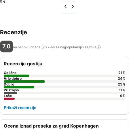
0 €
Recenzije
7,0
na osnovu ocena (26.799) sa najpopularnijih
sajtova
Recenzije gostiju
Odlično
21
%
Vrlo dobro
34
%
Dobro
25
%
Pristojno
11
%
Loše
9
%
Prikaži recenzije
Ocena iznad proseka za grad Kopenhagen