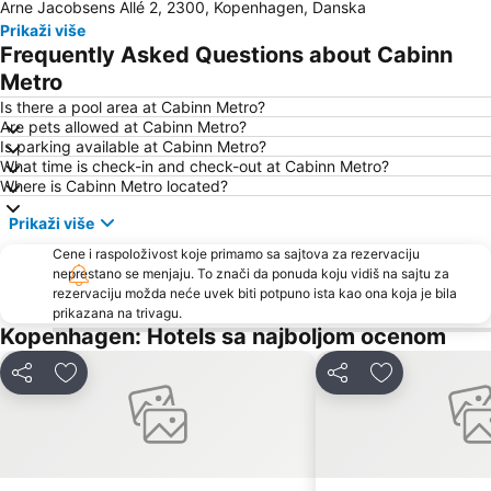
Arne Jacobsens Allé 2, 2300, Kopenhagen, Danska
Prikaži više
Frequently Asked Questions about Cabinn
Metro
Is there a pool area at Cabinn Metro?
Are pets allowed at Cabinn Metro?
Is parking available at Cabinn Metro?
What time is check-in and check-out at Cabinn Metro?
Where is Cabinn Metro located?
Prikaži više
Cene i raspoloživost koje primamo sa sajtova za rezervaciju
neprestano se menjaju. To znači da ponuda koju vidiš na sajtu za
rezervaciju možda neće uvek biti potpuno ista kao ona koja je bila
prikazana na trivagu.
Kopenhagen: Hotels sa najboljom ocenom
Deli
Dodati u favorite
Deli
Dodati u favo