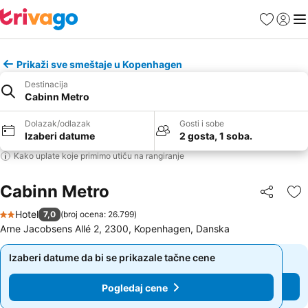
Favoriti
Prijavi
Men
Prikaži sve smeštaje u Kopenhagen
Destinacija
Cabinn Metro
Dolazak/odlazak
Gosti i sobe
Izaberi datume
2 gosta, 1 soba.
Kako uplate koje primimo utiču na rangiranje
Cabinn Metro
Deli
Do
Hotel
7,0
(
broj ocena: 26.799
)
2 Zvezdice
Arne Jacobsens Allé 2, 2300, Kopenhagen, Danska
Izaberi datume da bi se prikazale tačne cene
Izaberi datume da bi se prikazale tačne cene
Pogledaj cene
Pogledaj cene