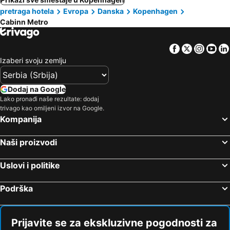
pretraga hotela
Evropa
Danska
Kopenhagen
Cabinn Metro
Facebook
Twitter
Insta
Yo
Izaberi svoju zemlju
Dodaj na Google
Lako pronađi naše rezultate: dodaj
trivago kao omiljeni izvor na Google.
Kompanija
Naši proizvodi
Uslovi i politike
Podrška
Prijavite se za ekskluzivne pogodnosti za