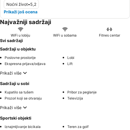
Noćni život
•
5,2
Prikaži još ocena
Najvažniji sadržaji
WiFi u lobiju
WiFi u sobama
Fitnes centar
Svi sadržaji
Sadržaji u objektu
Poslovne prostorije
Lobi
Ekspresna prijava/odjava
Lift
Prikaži više
Sadržaji u sobi
Kupatilo sa tušem
Pribor za peglanje
Prozori koji se otvaraju
Televizija
Prikaži više
Sportski objekti
Iznajmljivanje bicikala
Teren za golf