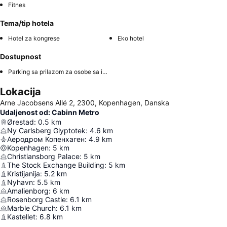
Fitnes
Tema/tip hotela
Hotel za kongrese
Eko hotel
Dostupnost
Parking sa prilazom za osobe sa invaliditetom
Lokacija
Arne Jacobsens Allé 2, 2300, Kopenhagen, Danska
Udaljenost od: Cabinn Metro
Ørestad
:
0.5
km
Ny Carlsberg Glyptotek
:
4.6
km
Аеродром Копенхаген
:
4.9
km
Kopenhagen
:
5
km
Christiansborg Palace
:
5
km
The Stock Exchange Building
:
5
km
Kristijanija
:
5.2
km
Nyhavn
:
5.5
km
Amalienborg
:
6
km
Rosenborg Castle
:
6.1
km
Marble Church
:
6.1
km
Kastellet
:
6.8
km