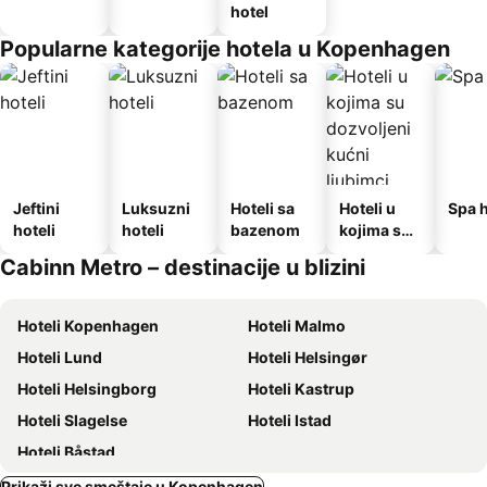
hotel
Popularne kategorije hotela u Kopenhagen
Jeftini
Luksuzni
Hoteli sa
Hoteli u
Spa h
hoteli
hoteli
bazenom
kojima su
dozvoljeni
Cabinn Metro – destinacije u blizini
kućni
ljubimci
Hoteli Kopenhagen
Hoteli Malmo
Hoteli Lund
Hoteli Helsingør
Hoteli Helsingborg
Hoteli Kastrup
Hoteli Slagelse
Hoteli Istad
Hoteli Båstad
Prikaži sve smeštaje u Kopenhagen