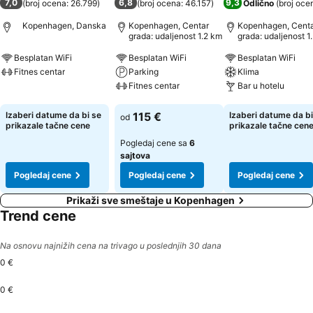
7,0
6,8
9,3
(
broj ocena: 26.799
)
(
broj ocena: 46.157
)
Odlično
(
broj oce
Kopenhagen, Danska
Kopenhagen, Centar
Kopenhagen, Cent
grada: udaljenost 1.2 km
grada: udaljenost 1
Besplatan WiFi
Besplatan WiFi
Besplatan WiFi
Fitnes centar
Parking
Klima
Fitnes centar
Bar u hotelu
Pogledaj cene
Pogledaj cene
Pogledaj cene
Izaberi datume da bi se
115 €
Izaberi datume da bi
od
prikazale tačne cene
prikazale tačne cen
Pogledaj cene sa
6
sajtova
Pogledaj cene
Pogledaj cene
Pogledaj cene
Prikaži sve smeštaje u Kopenhagen
Trend cene
Na osnovu najnižih cena na trivago u poslednjih 30 dana
0 €
0 €