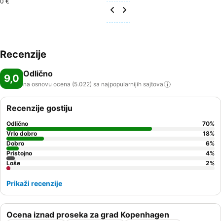
0 €
Recenzije
Odlično
9,0
na osnovu ocena (5.022) sa najpopularnijih
sajtova
Recenzije gostiju
Odlično
70
%
Vrlo dobro
18
%
Dobro
6
%
Pristojno
4
%
Loše
2
%
Prikaži recenzije
Ocena iznad proseka za grad Kopenhagen