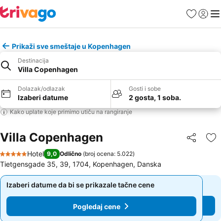
Favoriti
Prijavi
Men
Prikaži sve smeštaje u Kopenhagen
Destinacija
Villa Copenhagen
Dolazak/odlazak
Gosti i sobe
Izaberi datume
2 gosta, 1 soba.
Kako uplate koje primimo utiču na rangiranje
Villa Copenhagen
Deli
Do
Hotel
9,0
Odlično
(
broj ocena: 5.022
)
5 Zvezdice
Tietgensgade 35, 39, 1704, Kopenhagen, Danska
Izaberi datume da bi se prikazale tačne cene
Izaberi datume da bi se prikazale tačne cene
Pogledaj cene
Pogledaj cene