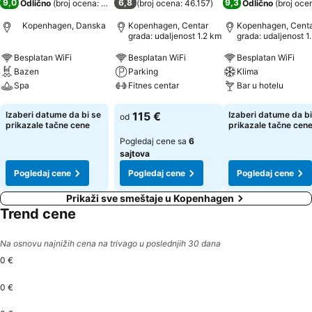
9,0
6,8
9,3
Odlično
(
broj ocena: 5.022
)
(
broj ocena: 46.157
)
Odlično
(
broj oce
Kopenhagen, Danska
Kopenhagen, Centar
Kopenhagen, Cent
grada: udaljenost 1.2 km
grada: udaljenost 1
Besplatan WiFi
Besplatan WiFi
Besplatan WiFi
Bazen
Parking
Klima
Spa
Fitnes centar
Bar u hotelu
Pogledaj cene
Pogledaj cene
Pogledaj cene
Izaberi datume da bi se
115 €
Izaberi datume da bi
od
prikazale tačne cene
prikazale tačne cen
Pogledaj cene sa
6
sajtova
Pogledaj cene
Pogledaj cene
Pogledaj cene
Prikaži sve smeštaje u Kopenhagen
Trend cene
Na osnovu najnižih cena na trivago u poslednjih 30 dana
0 €
0 €