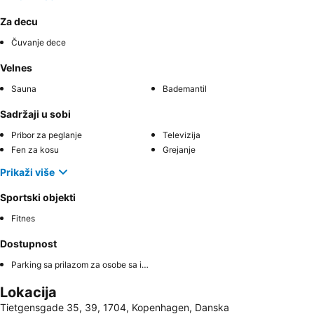
Za decu
Čuvanje dece
Velnes
Sauna
Bademantil
Sadržaji u sobi
Pribor za peglanje
Televizija
Fen za kosu
Grejanje
Prikaži više
Sportski objekti
Fitnes
Dostupnost
Parking sa prilazom za osobe sa invaliditetom
Lokacija
Tietgensgade 35, 39, 1704, Kopenhagen, Danska