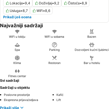
Lokacija
•
9,4
Doživljaj
•
9,2
Čistoća
•
8,9
Usluga
•
8,7
WiFi
•
8,6
Prikaži još ocena
Najvažniji sadržaji
WiFi u lobiju
WiFi u sobama
Bazen
Spa
Parking
Dozvoljeni kućni ljubimci
Klima
Restoran
Bar u hotelu
Fitnes centar
Svi sadržaji
Sadržaji u objektu
Poslovne prostorije
Kafić
Ekspresna prijava/odjava
Lift
Prikaži više