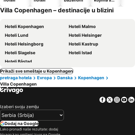
dozvoljeni
Villa Copenhagen – destinacije u blizini
kućni
ljubimci
Hoteli Kopenhagen
Hoteli Malmo
Hoteli Lund
Hoteli Helsingør
Hoteli Helsingborg
Hoteli Kastrup
Hoteli Slagelse
Hoteli Istad
Hoteli Båstad
Prikaži sve smeštaje u Kopenhagen
pretraga hotela
Evropa
Danska
Kopenhagen
Villa Copenhagen
Facebook
Twitter
Insta
Yo
Izaberi svoju zemlju
Dodaj na Google
Lako pronađi naše rezultate: dodaj
trivago kao omiljeni izvor na Google.