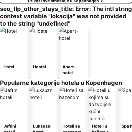
Prikaži sve smeštaje u Kopenhagen
seo_tlp_other_stays_title: Error: The intl string
context variable "lokacija" was not provided
to the string "undefined"
Hotel
Hostel
Apart-
hotel
Popularne kategorije hotela u Kopenhagen
Jeftini
Luksuzni
Hoteli sa
Hoteli u
Spa h
hoteli
hoteli
bazenom
kojima su