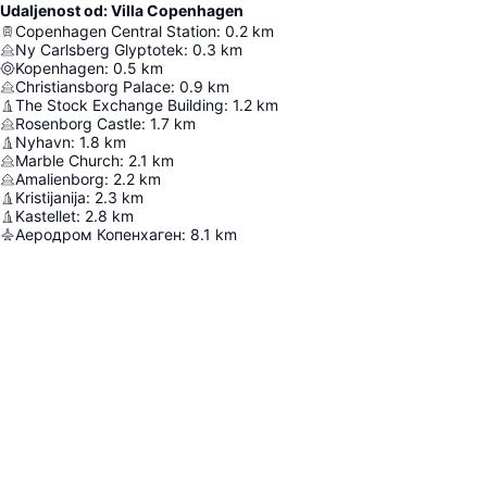
Udaljenost od: Villa Copenhagen
Copenhagen Central Station
:
0.2
km
Ny Carlsberg Glyptotek
:
0.3
km
Kopenhagen
:
0.5
km
Christiansborg Palace
:
0.9
km
The Stock Exchange Building
:
1.2
km
Rosenborg Castle
:
1.7
km
Nyhavn
:
1.8
km
Marble Church
:
2.1
km
Amalienborg
:
2.2
km
Kristijanija
:
2.3
km
Kastellet
:
2.8
km
Аеродром Копенхаген
:
8.1
km