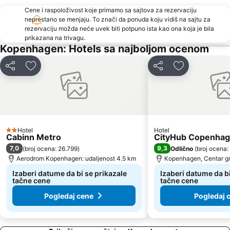
Cene i raspoloživost koje primamo sa sajtova za rezervaciju
neprestano se menjaju. To znači da ponuda koju vidiš na sajtu za
rezervaciju možda neće uvek biti potpuno ista kao ona koja je bila
prikazana na trivagu.
Kopenhagen: Hotels sa najboljom ocenom
Deli
Dodati u favorite
Deli
Dodati u favo
Hotel
Hotel
2 Zvezdice
Cabinn Metro
CityHub Copenha
7,0
9,3
(
broj ocena: 26.799
)
Odlično
(
broj ocena:
Aerodrom Kopenhagen: udaljenost 4.5 km
Kopenhagen, Centar gr
Izaberi datume da bi se prikazale
Izaberi datume da bi
tačne cene
tačne cene
Pogledaj cene
Pogledaj 