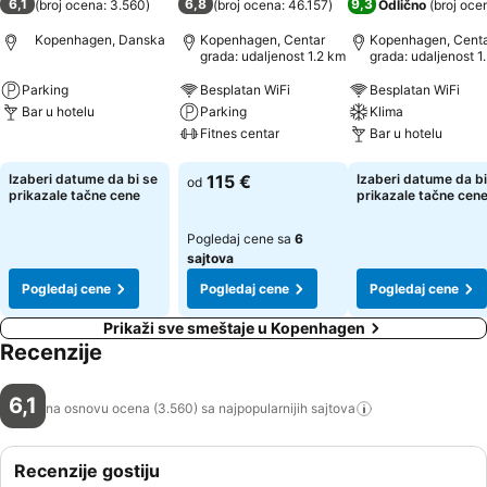
6,1
6,8
9,3
(
broj ocena: 3.560
)
(
broj ocena: 46.157
)
Odlično
(
broj oce
Kopenhagen, Danska
Kopenhagen, Centar
Kopenhagen, Cent
grada: udaljenost 1.2 km
grada: udaljenost 1
Parking
Besplatan WiFi
Besplatan WiFi
Bar u hotelu
Parking
Klima
Fitnes centar
Bar u hotelu
Pogledaj cene
Pogledaj cene
Pogledaj cene
Izaberi datume da bi se
115 €
Izaberi datume da bi
od
prikazale tačne cene
prikazale tačne cen
Pogledaj cene sa
6
sajtova
Pogledaj cene
Pogledaj cene
Pogledaj cene
Prikaži sve smeštaje u Kopenhagen
Recenzije
6,1
na osnovu ocena (3.560) sa najpopularnijih
sajtova
Recenzije gostiju