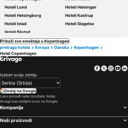
Hoteli Lund
Hoteli Helsingør
Hoteli Helsingborg
Hoteli Kastrup
Hoteli Istad
Hoteli Slagelse
Hoteli Båstad
Prikaži sve smeštaje u Kopenhagen
pretraga hotela
Evropa
Danska
Kopenhagen
Hotel Copenhagen
Facebook
Twitter
Insta
Yo
Izaberi svoju zemlju
Dodaj na Google
Lako pronađi naše rezultate: dodaj
trivago kao omiljeni izvor na Google.
Kompanija
Naši proizvodi