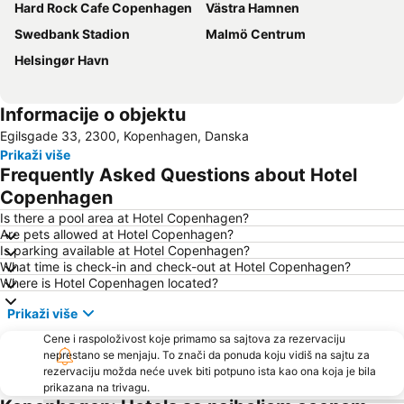
Hard Rock Cafe Copenhagen
Västra Hamnen
Swedbank Stadion
Malmö Centrum
Helsingør Havn
Informacije o objektu
Egilsgade 33, 2300, Kopenhagen, Danska
Prikaži više
Frequently Asked Questions about Hotel
Copenhagen
Is there a pool area at Hotel Copenhagen?
Are pets allowed at Hotel Copenhagen?
Is parking available at Hotel Copenhagen?
What time is check-in and check-out at Hotel Copenhagen?
Where is Hotel Copenhagen located?
Prikaži više
Cene i raspoloživost koje primamo sa sajtova za rezervaciju
neprestano se menjaju. To znači da ponuda koju vidiš na sajtu za
rezervaciju možda neće uvek biti potpuno ista kao ona koja je bila
prikazana na trivagu.