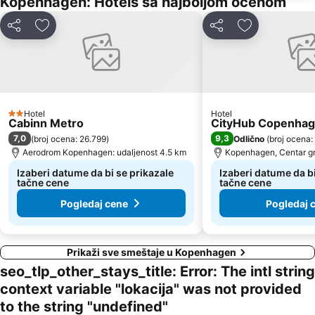
Kopenhagen: Hotels sa najboljom ocenom
Deli
Dodati u favorite
Deli
Dodati u favo
Hotel
Hotel
2 Zvezdice
Cabinn Metro
CityHub Copenha
7,0
9,3
(
broj ocena: 26.799
)
Odlično
(
broj ocena:
Aerodrom Kopenhagen: udaljenost 4.5 km
Kopenhagen, Centar gr
Izaberi datume da bi se prikazale
Izaberi datume da bi
tačne cene
tačne cene
Pogledaj cene
Pogledaj 
Prikaži sve smeštaje u Kopenhagen
seo_tlp_other_stays_title: Error: The intl string
context variable "lokacija" was not provided
to the string "undefined"