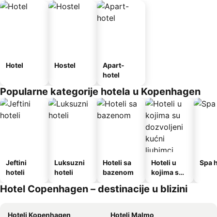
Hotel
Hostel
Apart-
hotel
Popularne kategorije hotela u Kopenhagen
Jeftini
Luksuzni
Hoteli sa
Hoteli u
Spa h
hoteli
hoteli
bazenom
kojima su
dozvoljeni
Hotel Copenhagen – destinacije u blizini
kućni
ljubimci
Hoteli Kopenhagen
Hoteli Malmo