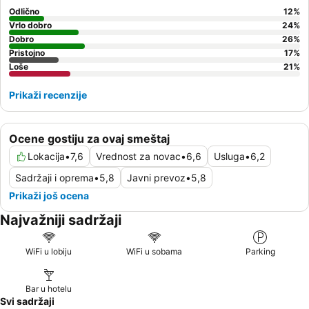
Odlično
12
%
Vrlo dobro
24
%
Dobro
26
%
Pristojno
17
%
Loše
21
%
Prikaži recenzije
Ocene gostiju za ovaj smeštaj
Lokacija
•
7,6
Vrednost za novac
•
6,6
Usluga
•
6,2
Sadržaji i oprema
•
5,8
Javni prevoz
•
5,8
Prikaži još ocena
Najvažniji sadržaji
WiFi u lobiju
WiFi u sobama
Parking
Bar u hotelu
Svi sadržaji