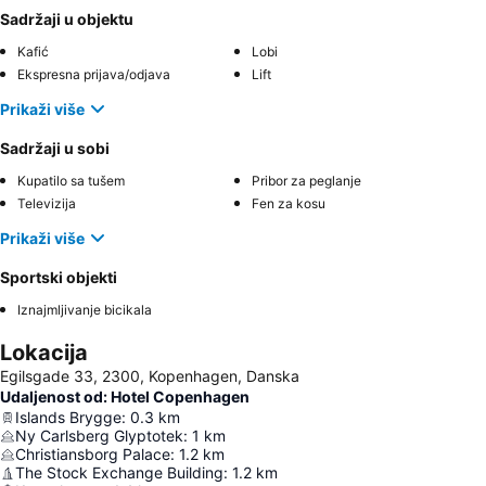
Sadržaji u objektu
Kafić
Lobi
Ekspresna prijava/odjava
Lift
Prikaži više
Sadržaji u sobi
Kupatilo sa tušem
Pribor za peglanje
Televizija
Fen za kosu
Prikaži više
Sportski objekti
Iznajmljivanje bicikala
Lokacija
Egilsgade 33, 2300, Kopenhagen, Danska
Udaljenost od: Hotel Copenhagen
Islands Brygge
:
0.3
km
Ny Carlsberg Glyptotek
:
1
km
Christiansborg Palace
:
1.2
km
The Stock Exchange Building
:
1.2
km