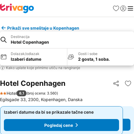
Favoriti
Prijavi
Men
Prikaži sve smeštaje u Kopenhagen
Destinacija
Hotel Copenhagen
Dolazak/odlazak
Gosti i sobe
Izaberi datume
2 gosta, 1 soba.
Kako uplate koje primimo utiču na rangiranje
Hotel Copenhagen
Deli
Do
Hotel
6,1
(
broj ocena: 3.560
)
2 Zvezdice
Egilsgade 33, 2300, Kopenhagen, Danska
Izaberi datume da bi se prikazale tačne cene
Izaberi datume da bi se prikazale tačne cene
Pogledaj cene
Pogledaj cene