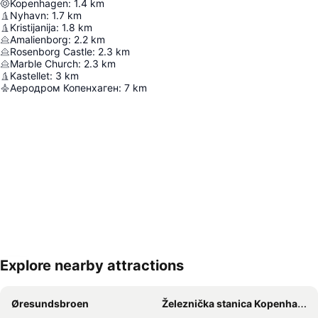
Kopenhagen
:
1.4
km
Nyhavn
:
1.7
km
Kristijanija
:
1.8
km
Amalienborg
:
2.2
km
Rosenborg Castle
:
2.3
km
Marble Church
:
2.3
km
Kastellet
:
3
km
Аеродром Копенхаген
:
7
km
Explore nearby attractions
Proširi mapu
Øresundsbroen
Železnička stanica Kopenhagen