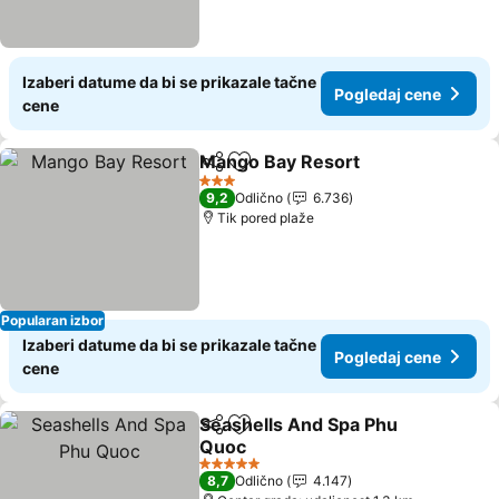
Izaberi datume da bi se prikazale tačne
Pogledaj cene
cene
Mango Bay Resort
Deli
Dodati u favorite
Pogleda
3 Zvezdice
9,2
Odlično
6.736
Tik pored plaže
Popularan izbor
Izaberi datume da bi se prikazale tačne
Pogledaj cene
cene
Seashells And Spa Phu
Deli
Dodati u favorite
Quoc
Pogledaj cene
5 Zvezdice
8,7
Odlično
4.147