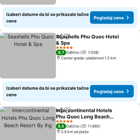
Izaberi datume da bi se prikazale tačne
Pogledaj cene
cene
Seashells Phu Quoc Hotel
Deli
Dodati u favorite
& Spa
Pogledaj cene
5 Zvezdice
8,7
Odlično
7.058
Centar grada: udaljenost 1.3 km
Izaberi datume da bi se prikazale tačne
Pogledaj cene
cene
Intercontinental Hotels
Deli
Dodati u favorite
Phu Quoc Long Beach
Resort By Ihg
Pogledaj cene
5 Zvezdice
9,5
Odlično
11.660
0.6 km od plaže