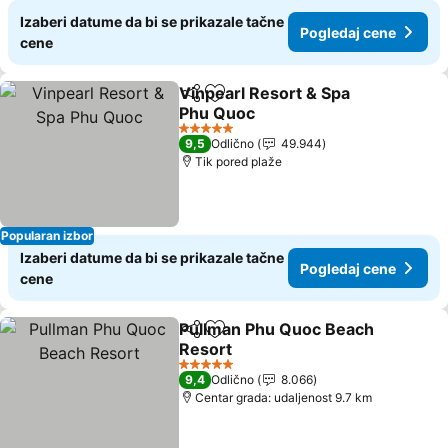
Izaberi datume da bi se prikazale tačne
Pogledaj cene
cene
Vinpearl Resort & Spa
Deli
Dodati u favorite
Phu Quoc
Pogledaj cene
5 Zvezdice
9,5
Odlično
49.944
Tik pored plaže
Popularan izbor
Izaberi datume da bi se prikazale tačne
Pogledaj cene
cene
Pullman Phu Quoc Beach
Deli
Dodati u favorite
Resort
Pogledaj cene
5 Zvezdice
9,4
Odlično
8.066
Centar grada: udaljenost 9.7 km