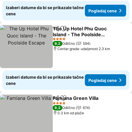
Izaberi datume da bi se prikazale tačne
Pogledaj cene
cene
The Up Hotel Phu Quoc
Deli
Dodati u favorite
Island - The Poolside
Escape
Pogledaj cene
4 Zvezdice
9,2
Odlično
594
Centar grada: udaljenost 2.3 km
Izaberi datume da bi se prikazale tačne
Pogledaj cene
cene
Famiana Green Villa
Deli
Dodati u favorite
Pogled
4 Zvezdice
9,3
Odlično
674
0.3 km od plaže