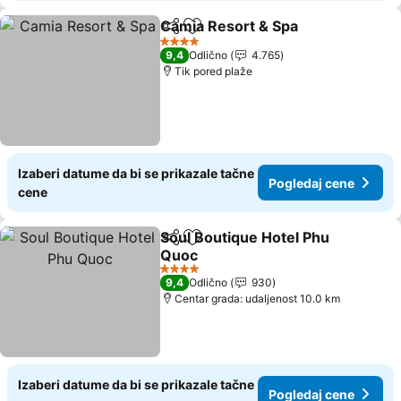
Camia Resort & Spa
Deli
Dodati u favorite
Pogled
4 Zvezdice
9,4
Odlično
4.765
Tik pored plaže
Izaberi datume da bi se prikazale tačne
Pogledaj cene
cene
Soul Boutique Hotel Phu
Deli
Dodati u favorite
Quoc
Pogledaj cene
4 Zvezdice
9,4
Odlično
930
Centar grada: udaljenost 10.0 km
Izaberi datume da bi se prikazale tačne
Pogledaj cene