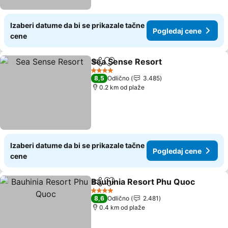
Izaberi datume da bi se prikazale tačne
Pogledaj cene
cene
Sea Sense Resort
Deli
Dodati u favorite
Pogledaj
4 Zvezdice
8,5
Odlično
3.485
0.2 km od plaže
Izaberi datume da bi se prikazale tačne
Pogledaj cene
cene
Bauhinia Resort Phu Quoc
Deli
Dodati u favorite
4 Zvezdice
8,6
Odlično
2.481
0.4 km od plaže