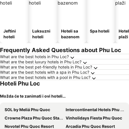
Jeftini
Luksuzni
Hoteli sa
Spa hoteli
Hotel
hoteli
hoteli
bazenom
plaži
Frequently Asked Questions about Phu Loc
What are the best hotels in Phu Loc?
What are the best luxury hotels in Phu Loc?
What are the best pet-friendly hotels in Phu Loc?
What are the best hotels with a spa in Phu Loc?
What are the best hotels with a pool in Phu Loc?
Hoteli Phu Loc
Možda će te zanimati i ovi hoteli…
SOL by Meliá Phu Quoc
Intercontinental Hotels Phu Quoc Long Beach Resort By Ihg
Crowne Plaza Phu Quoc Starbay By Ihg
Vinholidays Fiesta Phu Quoc
Novotel Phu Quoc Resort
Arcadia Phu Quoc Resort