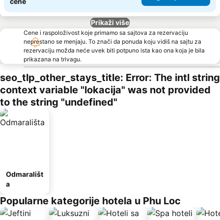
cene
Prikaži više
Cene i raspoloživost koje primamo sa sajtova za rezervaciju
neprestano se menjaju. To znači da ponuda koju vidiš na sajtu za
rezervaciju možda neće uvek biti potpuno ista kao ona koja je bila
prikazana na trivagu.
seo_tlp_other_stays_title: Error: The intl string
context variable "lokacija" was not provided
to the string "undefined"
Odmarališt
a
Popularne kategorije hotela u Phu Loc