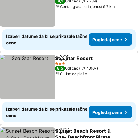
9,1
Odlično
7.289
Centar grada: udaljenost 9.7 km
Izaberi datume da bi se prikazale tačne
Pogledaj cene
cene
Sea Star Resort
Deli
Dodati u favorite
Pogledaj c
3 Zvezdice
8,5
Odlično
4.067
0.1 km od plaže
Izaberi datume da bi se prikazale tačne
Pogledaj cene
cene
Sunset Beach Resort &
Deli
Dodati u favorite
Spa- Beachfront Pirate