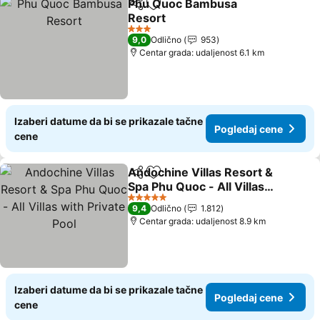
Phu Quoc Bambusa
Deli
Dodati u favorite
Resort
Pogledaj cene
3 Zvezdice
9,0
Odlično
953
Centar grada: udaljenost 6.1 km
Izaberi datume da bi se prikazale tačne
Pogledaj cene
cene
Andochine Villas Resort &
Deli
Dodati u favorite
Spa Phu Quoc - All Villas
with Private Pool
Pogledaj cene
5 Zvezdice
9,4
Odlično
1.812
Centar grada: udaljenost 8.9 km
Izaberi datume da bi se prikazale tačne
Pogledaj cene
cene