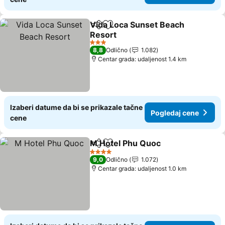
Vida Loca Sunset Beach
Deli
Dodati u favorite
Resort
Pogledaj cene
3 Zvezdice
8,8
Odlično
1.082
Centar grada: udaljenost 1.4 km
Izaberi datume da bi se prikazale tačne
Pogledaj cene
cene
M Hotel Phu Quoc
Deli
Dodati u favorite
Pogleda
4 Zvezdice
9,0
Odlično
1.072
Centar grada: udaljenost 1.0 km