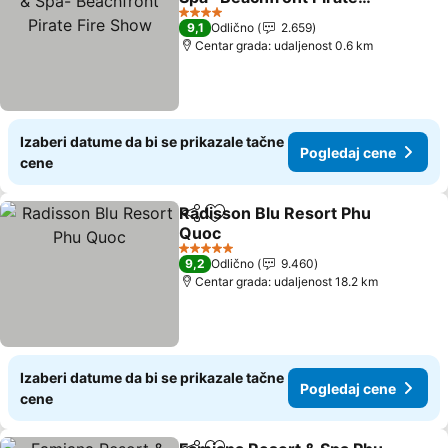
Fire Show
Pogledaj cene
4 Zvezdice
9,1
Odlično
2.659
Centar grada: udaljenost 0.6 km
Izaberi datume da bi se prikazale tačne
Pogledaj cene
cene
Radisson Blu Resort Phu
Deli
Dodati u favorite
Quoc
Pogledaj cene
5 Zvezdice
9,2
Odlično
9.460
Centar grada: udaljenost 18.2 km
Izaberi datume da bi se prikazale tačne
Pogledaj cene
cene