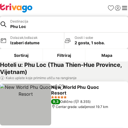
Favoriti
Prijavi
Men
Destinacija
Phu Loc
Dolazak/odlazak
Gosti i sobe
Izaberi datume
2 gosta, 1 soba.
Sortiraj
Filtriraj
Mapa
Hoteli u: Phu Loc (Thua Thien-Hue Province,
Vijetnam)
Kako uplate koje primimo utiču na rangiranje
New World Phu Quoc
Deli
Dodati u favorite
Resort
Pogledaj cene
5 Zvezdice
9,3
Odlično
8.355
Centar grada: udaljenost 19.7 km