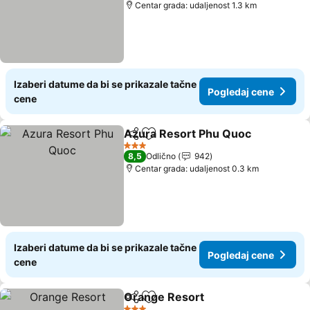
Centar grada: udaljenost 1.3 km
Izaberi datume da bi se prikazale tačne
Pogledaj cene
cene
Azura Resort Phu Quoc
Deli
Dodati u favorite
Po
3 Zvezdice
8,5
Odlično
942
Centar grada: udaljenost 0.3 km
Izaberi datume da bi se prikazale tačne
Pogledaj cene
cene
Orange Resort
Deli
Dodati u favorite
Pogledaj c