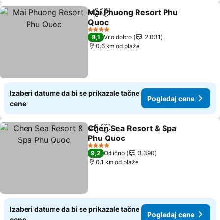
Mai Phuong Resort Phu
Deli
Dodati u favorite
Quoc
Pogledaj cene
4 Zvezdice
8,1
Vrlo dobro
2.031
0.6 km od plaže
Izaberi datume da bi se prikazale tačne
Pogledaj cene
cene
Chen Sea Resort & Spa
Deli
Dodati u favorite
Phu Quoc
Pogledaj cene
4 Zvezdice
9,2
Odlično
3.390
0.1 km od plaže
Izaberi datume da bi se prikazale tačne
Pogledaj cene
cene