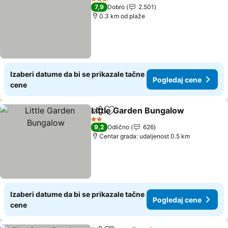
3 Zvezdice
7,9
Dobro
2.501
0.3 km od plaže
Izaberi datume da bi se prikazale tačne
Pogledaj cene
cene
Little Garden Bungalow
Deli
Dodati u favorite
Po
2 Zvezdice
9,2
Odlično
626
Centar grada: udaljenost 0.5 km
Izaberi datume da bi se prikazale tačne
Pogledaj cene
cene