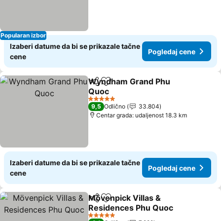
Popularan izbor
Izaberi datume da bi se prikazale tačne
Pogledaj cene
cene
Wyndham Grand Phu
Deli
Dodati u favorite
Quoc
Pogledaj cene
5 Zvezdice
9,5
Odlično
33.804
Centar grada: udaljenost 18.3 km
Izaberi datume da bi se prikazale tačne
Pogledaj cene
cene
Mövenpick Villas &
Deli
Dodati u favorite
Residences Phu Quoc
Pogledaj cene
5 Zvezdice