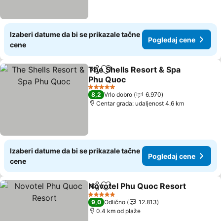
Izaberi datume da bi se prikazale tačne
Pogledaj cene
cene
The Shells Resort & Spa
Deli
Dodati u favorite
Phu Quoc
Pogledaj cene
5 Zvezdice
8,2
Vrlo dobro
6.970
Centar grada: udaljenost 4.6 km
Izaberi datume da bi se prikazale tačne
Pogledaj cene
cene
Novotel Phu Quoc Resort
Deli
Dodati u favorite
5 Zvezdice
9,0
Odlično
12.813
0.4 km od plaže