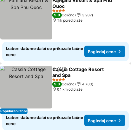
Famiana Resort & Spa Phu
Deli
Dodati u favorite
Quoc
Pogledaj cene
4 Zvezdice
9,0
Odlično
3.937
Tik pored plaže
Izaberi datume da bi se prikazale tačne
Pogledaj cene
cene
Cassia Cottage Resort
Deli
Dodati u favorite
and Spa
Pogledaj cene
4 Zvezdice
9,3
Odlično
4.703
0.1 km od plaže
Popularan izbor
Izaberi datume da bi se prikazale tačne
Pogledaj cene
cene