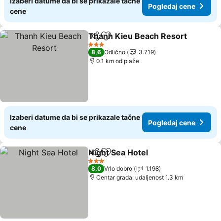
Izaberi datume da bi se prikazale tačne
Pogledaj cene
cene
Thanh Kieu Beach Resort
Deli
Dodati u favorite
3 Zvezdice
8,6
Odlično
3.719
0.1 km od plaže
Izaberi datume da bi se prikazale tačne
Pogledaj cene
cene
Night Sea Hotel
Deli
Dodati u favorite
Pogledaj c
3 Zvezdice
8,0
Vrlo dobro
1.198
Centar grada: udaljenost 1.3 km