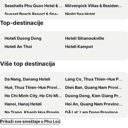
Seashells Phu Quoc Hotel & Spa
Mövenpick Villas & Residences Phu Quoc
Sunset Beach Resort & Spa- Beachfront Pirate Fire Show
Night Sea Hotel
Top-destinacije
The Up Hotel Phu Quoc Island - The Poolside Escape
Premier Residences Phu Quoc Emerald Bay Managed by Accor
Gaia Hotel Phu Quoc
Golden Daisy Hotel
Hoteli Duong Dong
Hoteli Sihanoukville
Ngoc Chau Hotel
La Veranda Resort Phu Quoc - MGallery Collection
Hoteli An Thoi
Hoteli Kampot
Trung Huynh Bungalow
Leaf Hotel Phu Quoc
Više top destinacija
Da Nang, Danang Hoteli
Lang Co, Thua Thien-Hue Province Hoteli
Hué, Thua Thien-Hue Province Hoteli
Dien Ban, Quang Nam Province Hoteli
Ho Chi Minh City, Ho Chi Minh Municipality Hoteli
Duong Dong, Kien Giang Province Hoteli
Hanoi, Hanoj Hoteli
Hoi An, Quang Nam Province Hoteli
Na Trang, Khanh Hoa Province Hoteli
ĐĂ Lạt, Lam Dong Province Hoteli
Prikaži sve smeštaje u Phu Loc