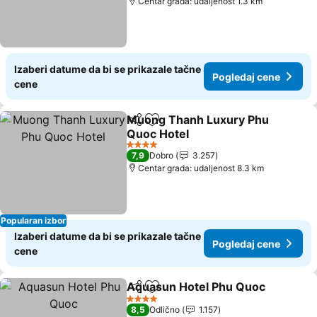
Centar grada: udaljenost 1.3 km
Izaberi datume da bi se prikazale tačne
Pogledaj cene
cene
Muong Thanh Luxury Phu
Deli
Dodati u favorite
Quoc Hotel
Pogledaj cene
4 Zvezdice
7,9
Dobro
3.257
Centar grada: udaljenost 8.3 km
Popularan izbor
Izaberi datume da bi se prikazale tačne
Pogledaj cene
cene
Aquasun Hotel Phu Quoc
Deli
Dodati u favorite
P
4 Zvezdice
8,5
Odlično
1.157