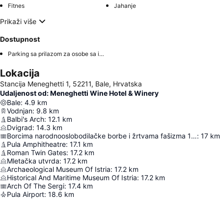
Fitnes
Jahanje
Prikaži više
Dostupnost
Parking sa prilazom za osobe sa invaliditetom
Lokacija
Stancija Meneghetti 1, 52211, Bale, Hrvatska
Udaljenost od: Meneghetti Wine Hotel & Winery
Bale
:
4.9
km
Vodnjan
:
9.8
km
Balbi's Arch
:
12.1
km
Dvigrad
:
14.3
km
Borcima narodnooslobodilačke borbe i žrtvama fašizma 1941-1945
:
17
km
Pula Amphitheatre
:
17.1
km
Roman Twin Gates
:
17.2
km
Mletačka utvrda
:
17.2
km
Archaeological Museum Of Istria
:
17.2
km
Historical And Maritime Museum Of Istria
:
17.2
km
Arch Of The Sergi
:
17.4
km
Pula Airport
:
18.6
km