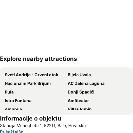
Explore nearby attractions
Proširi mapu
Sveti Andrija - Crveni otok
Bijela Uvala
Nacionalni Park Brijuni
AC Zelena Laguna
Pula
Donji Špadići
Istra Funtana
Amfiteatar
Ambrela
Villas Rubin
Informacije o objektu
Zlatni Rt
Delfin
Stancija Meneghetti 1, 52211, Bale, Hrvatska
Obala maršala Tita
Amarin
Prikaži više