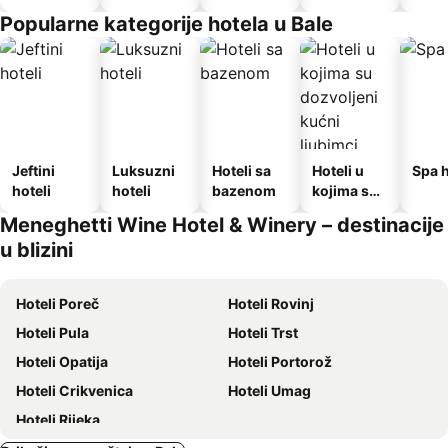
doručkom
Popularne kategorije hotela u Bale
Jeftini
Luksuzni
Hoteli sa
Hoteli u
Spa h
hoteli
hoteli
bazenom
kojima su
dozvoljeni
Meneghetti Wine Hotel & Winery – destinacije
kućni
u blizini
ljubimci
Hoteli Poreč
Hoteli Rovinj
Hoteli Pula
Hoteli Trst
Hoteli Opatija
Hoteli Portorož
Hoteli Crikvenica
Hoteli Umag
Hoteli Rijeka