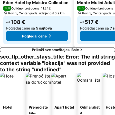
4 Zvezdice
5 Zvezdice
Eden Hotel by Maistra Collection
Monte Mulini Adult
8,9
9,5
Odlično
(
broj ocena: 11.242
)
Odlično
(
broj ocena:
Rovinj, Centar grada: udaljenost 0.9 km
Rovinj, Centar grada: 
108 €
517 €
od
od
Pogledaj cene sa
5 sajtova
Pogledaj cene sa
7 
Pogledaj cene
Prikaži sve smeštaje u Bale
seo_tlp_other_stays_title: Error: The intl string
context variable "lokacija" was not provided
to the string "undefined"
Hotel
Prenoćište
Apart hotel
Odmarališt
Host
sa
a