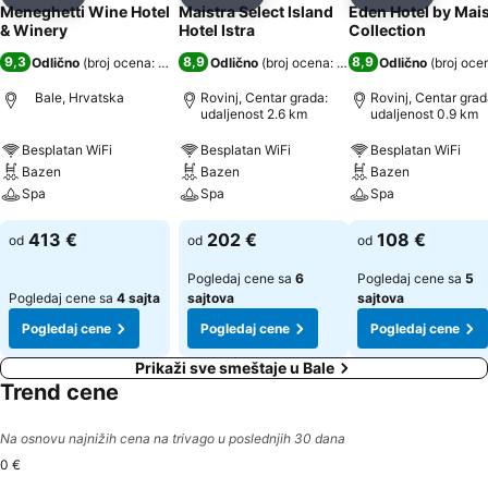
Deli
Dodati u favorite
Deli
Dodati u favorite
Deli
Dodati u 
Meneghetti Wine Hotel
Maistra Select Island
Eden Hotel by Mais
& Winery
Hotel Istra
Collection
9,3
8,9
8,9
Odlično
(
broj ocena: 1.626
)
Odlično
(
broj ocena: 6.615
)
Odlično
(
broj oce
Bale, Hrvatska
Rovinj, Centar grada:
Rovinj, Centar grad
udaljenost 2.6 km
udaljenost 0.9 km
Besplatan WiFi
Besplatan WiFi
Besplatan WiFi
Bazen
Bazen
Bazen
Spa
Spa
Spa
413 €
202 €
108 €
od
od
od
Pogledaj cene sa
6
Pogledaj cene sa
5
Pogledaj cene sa
4 sajta
sajtova
sajtova
Pogledaj cene
Pogledaj cene
Pogledaj cene
Prikaži sve smeštaje u Bale
Trend cene
Na osnovu najnižih cena na trivago u poslednjih 30 dana
0 €