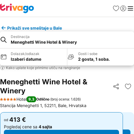
Favoriti
Prijavi
Men
Prikaži sve smeštaje u Bale
Destinacija
Meneghetti Wine Hotel & Winery
Dolazak/odlazak
Gosti i sobe
Izaberi datume
2 gosta, 1 soba.
Kako uplate koje primimo utiču na rangiranje
Meneghetti Wine Hotel &
Winery
Deli
Do
Hotel
9,3
Odlično
(
broj ocena: 1.626
)
5 Zvezdice
Stancija Meneghetti 1, 52211, Bale, Hrvatska
413 €
413 €
od
od
Pogledaj cene sa
4 sajta
Pogledaj cene sa
4 sajta