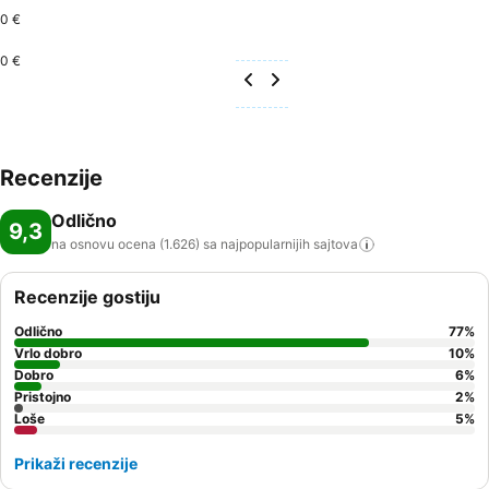
0 €
0 €
Recenzije
Odlično
9,3
na osnovu ocena (1.626) sa najpopularnijih
sajtova
Recenzije gostiju
Odlično
77
%
Vrlo dobro
10
%
Dobro
6
%
Pristojno
2
%
Loše
5
%
Prikaži recenzije