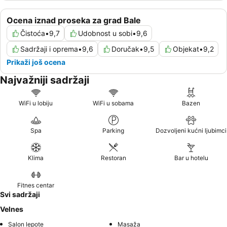
Ocena iznad proseka za grad Bale
Čistoća
•
9,7
Udobnost u sobi
•
9,6
Sadržaji i oprema
•
9,6
Doručak
•
9,5
Objekat
•
9,2
Prikaži još ocena
Najvažniji sadržaji
WiFi u lobiju
WiFi u sobama
Bazen
Spa
Parking
Dozvoljeni kućni ljubimci
Klima
Restoran
Bar u hotelu
Fitnes centar
Svi sadržaji
Velnes
Salon lepote
Masaža