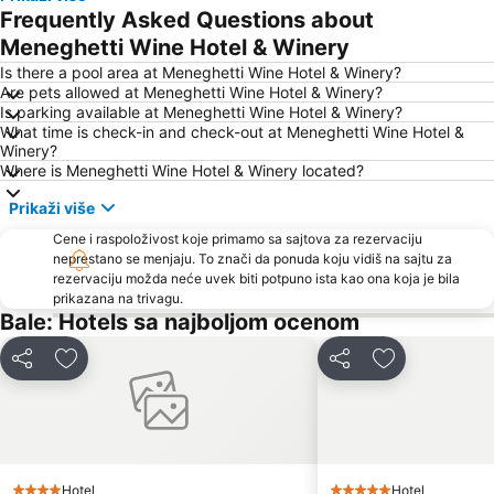
Stari Grad
Brioni
Frequently Asked Questions about
AC Zelena Laguna
Istrian Riviera
Meneghetti Wine Hotel & Winery
FKK Ulika
Polari
Is there a pool area at Meneghetti Wine Hotel & Winery?
Are pets allowed at Meneghetti Wine Hotel & Winery?
Gradsko kupalište Poreč
Poreč 24 hours
Is parking available at Meneghetti Wine Hotel & Winery?
What time is check-in and check-out at Meneghetti Wine Hotel &
Kap Kamenjak
Stand up Comedy by Željko Pervan
Winery?
Autobusna postaja Pula
Maslinica
Where is Meneghetti Wine Hotel & Winery located?
Communal Palace
Koversada
Prikaži više
Pula Airport
Fisherman's Party
Cene i raspoloživost koje primamo sa sajtova za rezervaciju
neprestano se menjaju. To znači da ponuda koju vidiš na sajtu za
Parentium
Brulo
rezervaciju možda neće uvek biti potpuno ista kao ona koja je bila
Levan
Galeb AC Solaris
prikazana na trivagu.
Bale: Hotels sa najboljom ocenom
Girandella
Valeta AC Lanterna
Deli
Dodati u favorite
Deli
Dodati u favo
Hotel
Hotel