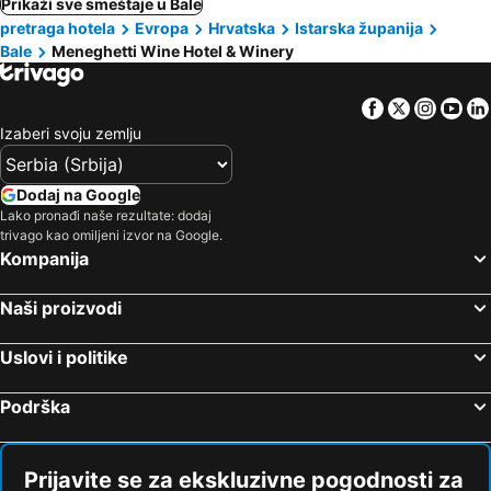
Prikaži sve smeštaje u Bale
pretraga hotela
Evropa
Hrvatska
Istarska županija
Bale
Meneghetti Wine Hotel & Winery
Facebook
Twitter
Insta
Yo
Izaberi svoju zemlju
Dodaj na Google
Lako pronađi naše rezultate: dodaj
trivago kao omiljeni izvor na Google.
Kompanija
Naši proizvodi
Uslovi i politike
Podrška
Prijavite se za ekskluzivne pogodnosti za