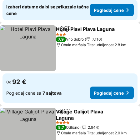
Izaberi datume da bi se prikazale tačne
Pogledaj cene
cene
Hotel Plavi Plava Laguna
Deli
Dodati u favorite
Po
3 Zvezdice
7,9
Vrlo dobro
7.110
Obala maršala Tita: udaljenost 2.8 km
92 €
Od
Pogledaj cene sa
7 sajtova
Pogledaj cene
Village Galijot Plava
Deli
Dodati u favorite
Laguna
Pogledaj cene
4 Zvezdice
8,7
Odlično
2.944
Obala maršala Tita: udaljenost 2.0 km