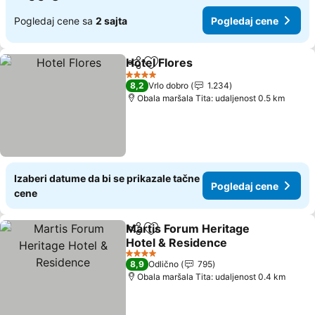
Pogledaj cene sa
2 sajta
Pogledaj cene
Hotel Flores
Deli
Dodati u favorite
Pogledaj cene
4 Zvezdice
8,2
Vrlo dobro
1.234
Obala maršala Tita: udaljenost 0.5 km
Izaberi datume da bi se prikazale tačne
Pogledaj cene
cene
Martis Forum Heritage
Deli
Dodati u favorite
Hotel & Residence
Pogledaj cene
4 Zvezdice
8,9
Odlično
795
Obala maršala Tita: udaljenost 0.4 km