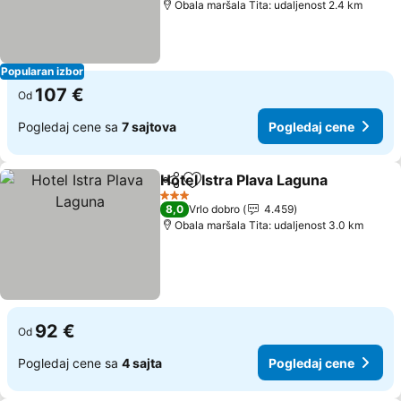
Obala maršala Tita: udaljenost 2.4 km
Popularan izbor
107 €
Od
Pogledaj cene sa
7 sajtova
Pogledaj cene
Hotel Istra Plava Laguna
Deli
Dodati u favorite
Po
3 Zvezdice
8,0
Vrlo dobro
4.459
Obala maršala Tita: udaljenost 3.0 km
92 €
Od
Pogledaj cene sa
4 sajta
Pogledaj cene