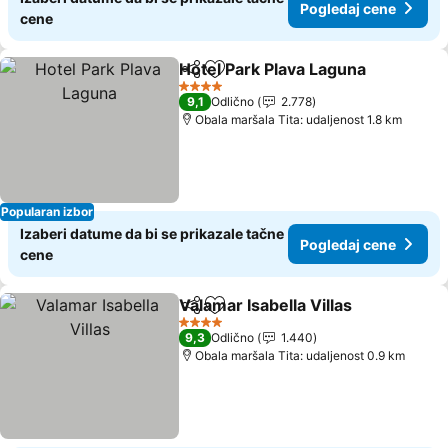
Pogledaj cene
cene
Hotel Park Plava Laguna
Deli
Dodati u favorite
Po
4 Zvezdice
9,1
Odlično
2.778
Obala maršala Tita: udaljenost 1.8 km
Popularan izbor
Izaberi datume da bi se prikazale tačne
Pogledaj cene
cene
Valamar Isabella Villas
Deli
Dodati u favorite
Pog
4 Zvezdice
9,3
Odlično
1.440
Obala maršala Tita: udaljenost 0.9 km