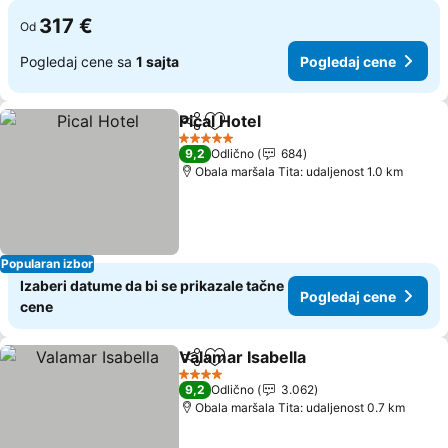
317 €
Od
Pogledaj cene sa
1 sajta
Pogledaj cene
Pical Hotel
Deli
Dodati u favorite
Pogledaj cene
5 Zvezdice
9,2
Odlično
684
Obala maršala Tita: udaljenost 1.0 km
Popularan izbor
Izaberi datume da bi se prikazale tačne
Pogledaj cene
cene
Valamar Isabella
Deli
Dodati u favorite
Pogledaj 
4 Zvezdice
9,2
Odlično
3.062
Obala maršala Tita: udaljenost 0.7 km