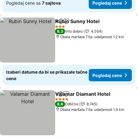
Pogledaj cene sa
7 sajtova
Pogledaj cene
Rubin Sunny Hotel
Deli
Dodati u favorite
Pogleda
3 Zvezdice
8,3
Vrlo dobro
4.054
Obala maršala Tita: udaljenost 1.2 km
Izaberi datume da bi se prikazale tačne
Pogledaj cene
cene
Valamar Diamant Hotel
Deli
Dodati u favorite
Pog
4 Zvezdice
8,6
Odlično
8.745
Obala maršala Tita: udaljenost 1.4 km