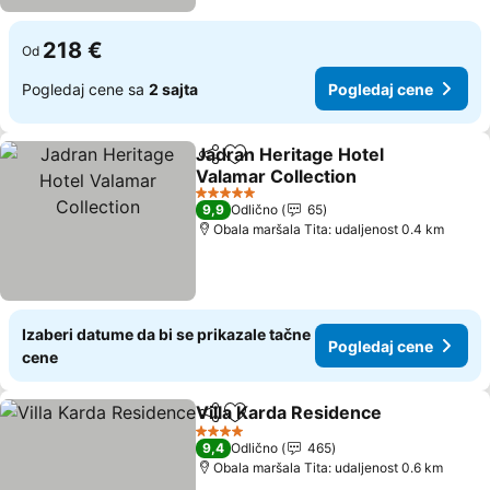
218 €
Od
Pogledaj cene sa
2 sajta
Pogledaj cene
Jadran Heritage Hotel
Deli
Dodati u favorite
Valamar Collection
Pogledaj cene
5 Zvezdice
9,9
Odlično
65
Obala maršala Tita: udaljenost 0.4 km
Izaberi datume da bi se prikazale tačne
Pogledaj cene
cene
Villa Karda Residence
Deli
Dodati u favorite
Pogl
4 Zvezdice
9,4
Odlično
465
Obala maršala Tita: udaljenost 0.6 km