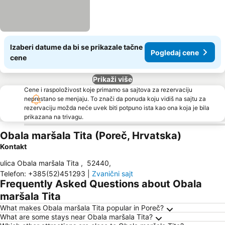
Izaberi datume da bi se prikazale tačne
Pogledaj cene
cene
Prikaži više
Cene i raspoloživost koje primamo sa sajtova za rezervaciju
neprestano se menjaju. To znači da ponuda koju vidiš na sajtu za
rezervaciju možda neće uvek biti potpuno ista kao ona koja je bila
prikazana na trivagu.
Obala maršala Tita (Poreč, Hrvatska)
Kontakt
ulica Obala maršala Tita
,
52440
,
Telefon
:
+385(52)451293
|
Zvanični sajt
Frequently Asked Questions about Obala
maršala Tita
What makes Obala maršala Tita popular in Poreč?
What are some stays near Obala maršala Tita?