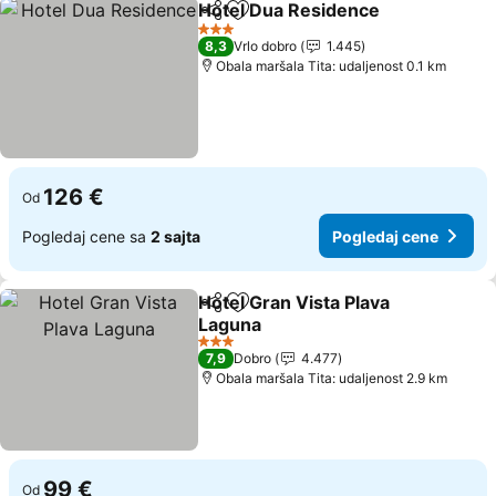
Hotel Dua Residence
Deli
Dodati u favorite
Pogle
3 Zvezdice
8,3
Vrlo dobro
1.445
Obala maršala Tita: udaljenost 0.1 km
126 €
Od
Pogledaj cene sa
2 sajta
Pogledaj cene
Hotel Gran Vista Plava
Deli
Dodati u favorite
Laguna
Pogledaj cene
3 Zvezdice
7,9
Dobro
4.477
Obala maršala Tita: udaljenost 2.9 km
99 €
Od