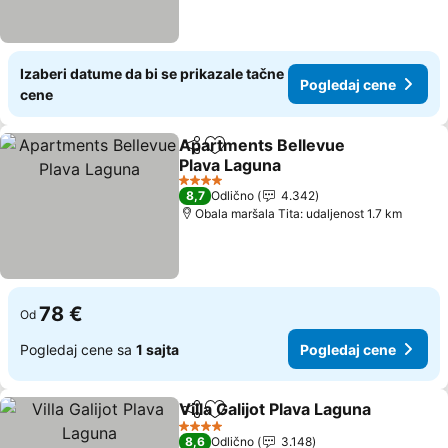
Izaberi datume da bi se prikazale tačne
Pogledaj cene
cene
Apartments Bellevue
Deli
Dodati u favorite
Plava Laguna
Pogledaj cene
4 Zvezdice
8,7
Odlično
4.342
Obala maršala Tita: udaljenost 1.7 km
78 €
Od
Pogledaj cene sa
1 sajta
Pogledaj cene
Villa Galijot Plava Laguna
Deli
Dodati u favorite
P
4 Zvezdice
8,6
Odlično
3.148