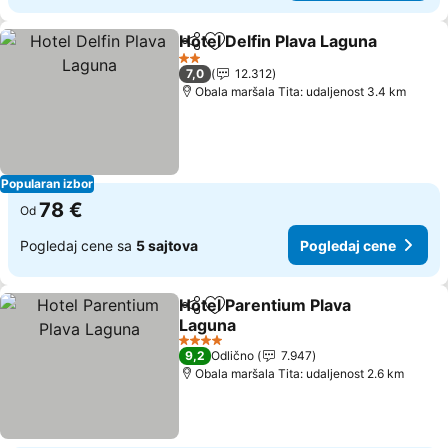
Hotel Delfin Plava Laguna
Deli
Dodati u favorite
2 Zvezdice
7,0
12.312
Obala maršala Tita: udaljenost 3.4 km
Popularan izbor
78 €
Od
Pogledaj cene sa
5 sajtova
Pogledaj cene
Hotel Parentium Plava
Deli
Dodati u favorite
Laguna
Pogledaj cene
4 Zvezdice
9,2
Odlično
7.947
Obala maršala Tita: udaljenost 2.6 km