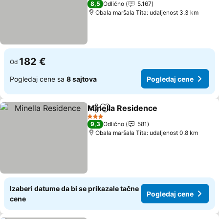
8,5
Odlično
5.167
Obala maršala Tita: udaljenost 3.3 km
182 €
Od
Pogledaj cene sa
8 sajtova
Pogledaj cene
Minella Residence
Deli
Dodati u favorite
Pogleda
3 Zvezdice
9,3
Odlično
581
Obala maršala Tita: udaljenost 0.8 km
Izaberi datume da bi se prikazale tačne
Pogledaj cene
cene