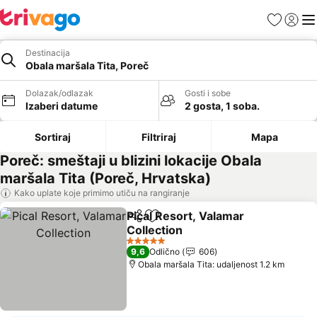
Favoriti
Prijavi
Men
Destinacija
Obala maršala Tita, Poreč
Dolazak/odlazak
Gosti i sobe
Izaberi datume
2 gosta, 1 soba.
Sortiraj
Filtriraj
Mapa
Poreč: smeštaji u blizini lokacije Obala
maršala Tita (Poreč, Hrvatska)
Kako uplate koje primimo utiču na rangiranje
Pical Resort, Valamar
Deli
Dodati u favorite
Collection
Pogledaj cene
5 Zvezdice
9,6
Odlično
606
Obala maršala Tita: udaljenost 1.2 km