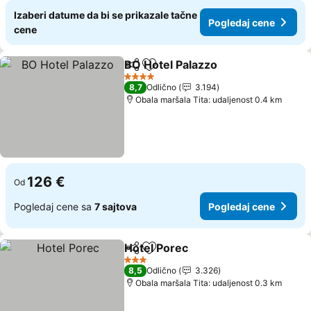
Izaberi datume da bi se prikazale tačne
Pogledaj cene
cene
BO Hotel Palazzo
Deli
Dodati u favorite
Pogledaj
4 Zvezdice
8,7
Odlično
3.194
Obala maršala Tita: udaljenost 0.4 km
126 €
Od
Pogledaj cene sa
7 sajtova
Pogledaj cene
Hotel Porec
Deli
Dodati u favorite
Pogledaj cene
3 Zvezdice
8,5
Odlično
3.326
Obala maršala Tita: udaljenost 0.3 km