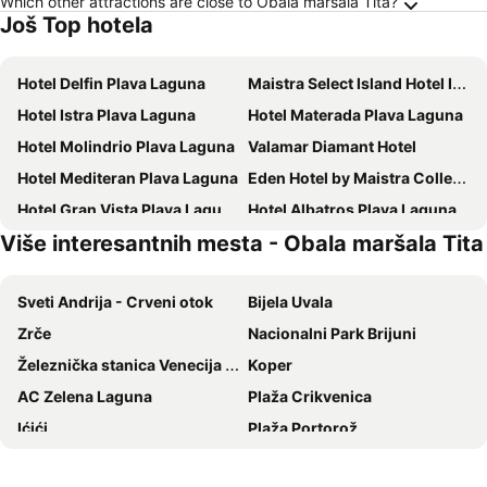
Which other attractions are close to Obala maršala Tita?
Još Top hotela
Hotel Delfin Plava Laguna
Maistra Select Island Hotel Istra
Hotel Istra Plava Laguna
Hotel Materada Plava Laguna
Hotel Molindrio Plava Laguna
Valamar Diamant Hotel
Hotel Mediteran Plava Laguna
Eden Hotel by Maistra Collection
Hotel Gran Vista Plava Laguna
Hotel Albatros Plava Laguna
Više interesantnih mesta - Obala maršala Tita
Lone Hotel by Maistra Collection
Hotel Plavi Plava Laguna
Hotel Zorna Plava Laguna
Villa Galijot Plava Laguna
Sveti Andrija - Crveni otok
Bijela Uvala
Camping Park Umag
Maistra Select Family Hotel Amarin
Zrče
Nacionalni Park Brijuni
Valamar Tamaris Resort
Blu Mare Hotel
Železnička stanica Venecija - Mestre
Koper
Rubin Sunny Hotel
Hotel Park Plava Laguna
AC Zelena Laguna
Plaža Crikvenica
Grand Park Hotel Rovinj by Maistra Collection
Maistra Select Island Hotel Katarina
Ićići
Plaža Portorož
Maistra Select Pineta Hotel
Hotel Parentium Plava Laguna
Centar
Čateške toplice
Hotel Porec
Maistra Select Funtana All Inclusive Resort