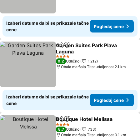
Izaberi datume da bi se prikazale tačne
Pogledaj cene
cene
Garden Suites Park Plava
Deli
Dodati u favorite
Laguna
Pogledaj cene
4 Zvezdice
9,2
Odlično
1.212
Obala maršala Tita: udaljenost 2.1 km
Izaberi datume da bi se prikazale tačne
Pogledaj cene
cene
Boutique Hotel Melissa
Deli
Dodati u favorite
Pog
4 Zvezdice
8,7
Odlično
733
Obala maršala Tita: udaljenost 0.1 km