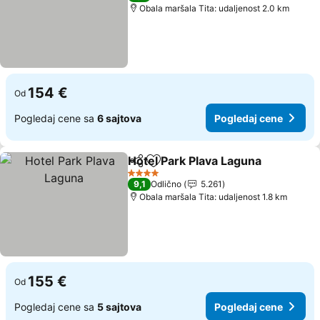
Obala maršala Tita: udaljenost 2.0 km
154 €
Od
Pogledaj cene sa
6 sajtova
Pogledaj cene
Hotel Park Plava Laguna
Deli
Dodati u favorite
Po
4 Zvezdice
9,1
Odlično
5.261
Obala maršala Tita: udaljenost 1.8 km
155 €
Od
Pogledaj cene sa
5 sajtova
Pogledaj cene