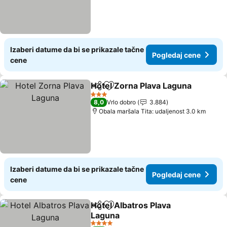
Izaberi datume da bi se prikazale tačne
Pogledaj cene
cene
Hotel Zorna Plava Laguna
Deli
Dodati u favorite
3 Zvezdice
8,0
Vrlo dobro
3.884
Obala maršala Tita: udaljenost 3.0 km
Izaberi datume da bi se prikazale tačne
Pogledaj cene
cene
Hotel Albatros Plava
Deli
Dodati u favorite
Laguna
Pogledaj cene
4 Zvezdice