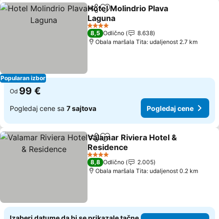
Hotel Molindrio Plava
Deli
Dodati u favorite
Laguna
Pogledaj cene
4 Zvezdice
8,5
Odlično
8.638
Obala maršala Tita: udaljenost 2.7 km
Popularan izbor
99 €
Od
Pogledaj cene sa
7 sajtova
Pogledaj cene
Valamar Riviera Hotel &
Deli
Dodati u favorite
Residence
Pogledaj cene
4 Zvezdice
8,8
Odlično
2.005
Obala maršala Tita: udaljenost 0.2 km
Izaberi datume da bi se prikazale tačne