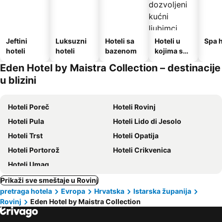
Jeftini
Luksuzni
Hoteli sa
Hoteli u
Spa h
hoteli
hoteli
bazenom
kojima su
dozvoljeni
Eden Hotel by Maistra Collection – destinacije
kućni
u blizini
ljubimci
Hoteli Poreč
Hoteli Rovinj
Hoteli Pula
Hoteli Lido di Jesolo
Hoteli Trst
Hoteli Opatija
Hoteli Portorož
Hoteli Crikvenica
Hoteli Umag
Prikaži sve smeštaje u Rovinj
pretraga hotela
Evropa
Hrvatska
Istarska županija
Rovinj
Eden Hotel by Maistra Collection