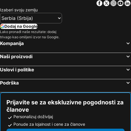
Facebook
Twitter
Insta
Yo
Izaberi svoju zemlju
Dodaj na Google
Lako pronađi naše rezultate: dodaj
trivago kao omiljeni izvor na Google.
Kompanija
Naši proizvodi
Uslovi i politike
Podrška
Prijavite se za ekskluzivne pogodnosti za
članove
Personalizuj doživljaj
Ponude za lojalnost i cene za članove