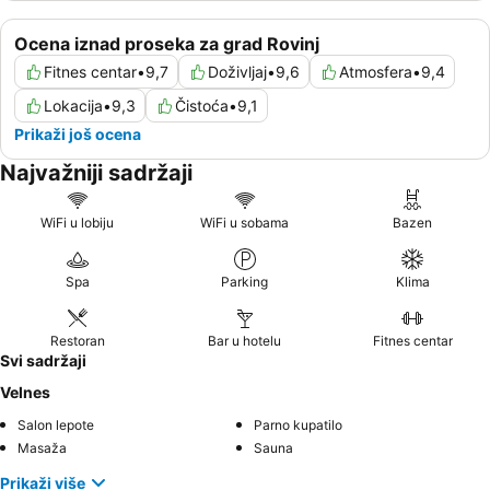
Ocena iznad proseka za grad Rovinj
Fitnes centar
•
9,7
Doživljaj
•
9,6
Atmosfera
•
9,4
Lokacija
•
9,3
Čistoća
•
9,1
Prikaži još ocena
Najvažniji sadržaji
WiFi u lobiju
WiFi u sobama
Bazen
Spa
Parking
Klima
Restoran
Bar u hotelu
Fitnes centar
Svi sadržaji
Velnes
Salon lepote
Parno kupatilo
Masaža
Sauna
Prikaži više