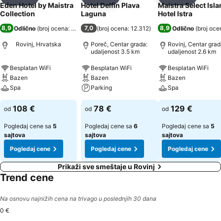
Deli
Dodati u favorite
Deli
Dodati u favorite
Deli
Dodati u 
Eden Hotel by Maistra
Hotel Delfin Plava
Maistra Select Isl
Collection
Laguna
Hotel Istra
8,9
7,0
8,9
Odlično
(
broj ocena: 11.242
)
(
broj ocena: 12.312
)
Odlično
(
broj oce
Rovinj, Hrvatska
Poreč, Centar grada:
Rovinj, Centar grad
udaljenost 3.5 km
udaljenost 2.6 km
Besplatan WiFi
Besplatan WiFi
Besplatan WiFi
Bazen
Bazen
Bazen
Spa
Parking
Spa
108 €
78 €
129 €
od
od
od
Pogledaj cene sa
5
Pogledaj cene sa
6
Pogledaj cene sa
5
sajtova
sajtova
sajtova
Pogledaj cene
Pogledaj cene
Pogledaj cene
Prikaži sve smeštaje u Rovinj
Trend cene
Na osnovu najnižih cena na trivago u poslednjih 30 dana
0 €