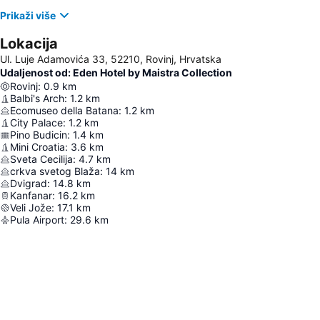
Prikaži više
Lokacija
Ul. Luje Adamovića 33, 52210, Rovinj, Hrvatska
Udaljenost od: Eden Hotel by Maistra Collection
Rovinj
:
0.9
km
Balbi's Arch
:
1.2
km
Ecomuseo della Batana
:
1.2
km
City Palace
:
1.2
km
Pino Budicin
:
1.4
km
Mini Croatia
:
3.6
km
Sveta Cecilija
:
4.7
km
crkva svetog Blaža
:
14
km
Dvigrad
:
14.8
km
Kanfanar
:
16.2
km
Veli Jože
:
17.1
km
Pula Airport
:
29.6
km