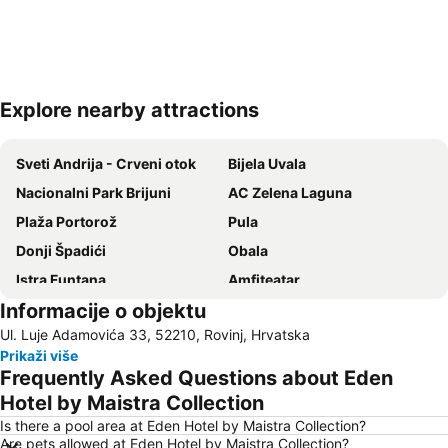
Explore nearby attractions
Proširi mapu
Sveti Andrija - Crveni otok
Bijela Uvala
Nacionalni Park Brijuni
AC Zelena Laguna
Plaža Portorož
Pula
Donji Špadići
Obala
Istra Funtana
Amfiteatar
Informacije o objektu
Ambrela
Katoro
Ul. Luje Adamovića 33, 52210, Rovinj, Hrvatska
Villas Rubin
Slovenska Obala
Prikaži više
Zlatni Rt
Laguna Stella Maris
Frequently Asked Questions about Eden
Delfin
Obala maršala Tita
Hotel by Maistra Collection
Amarin
Stari Grad
Is there a pool area at Eden Hotel by Maistra Collection?
Are pets allowed at Eden Hotel by Maistra Collection?