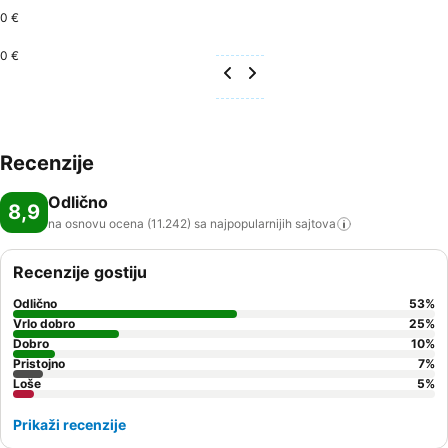
0 €
0 €
Recenzije
Odlično
8,9
na osnovu ocena (11.242) sa najpopularnijih
sajtova
Recenzije gostiju
Odlično
53
%
Vrlo dobro
25
%
Dobro
10
%
Pristojno
7
%
Loše
5
%
Prikaži recenzije