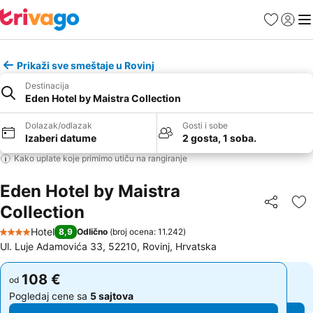
Favoriti
Prijavi
Men
Prikaži sve smeštaje u Rovinj
Destinacija
Eden Hotel by Maistra Collection
Dolazak/odlazak
Gosti i sobe
Izaberi datume
2 gosta, 1 soba.
Kako uplate koje primimo utiču na rangiranje
Eden Hotel by Maistra
Collection
Deli
Do
Hotel
8,9
Odlično
(
broj ocena: 11.242
)
4 Zvezdice
Ul. Luje Adamovića 33, 52210, Rovinj, Hrvatska
108 €
108 €
od
od
Pogledaj cene sa
5 sajtova
Pogledaj cene sa
5 sajtova