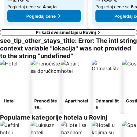
Pogledaj cene sa
4 sajta
Pogledaj cene sa
5 
Pogledaj cene
Pogledaj c
Prikaži sve smeštaje u Rovinj
seo_tlp_other_stays_title: Error: The intl string
context variable "lokacija" was not provided
to the string "undefined"
Hotel
Prenoćište
Apart hotel
Odmarališt
Gost
sa
a
doručkom
Popularne kategorije hotela u Rovinj