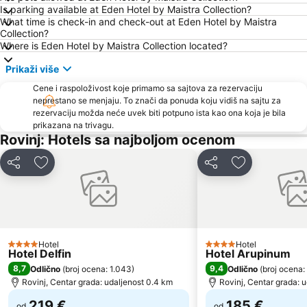
AC Zelena Laguna
Istrian Riviera
Is parking available at Eden Hotel by Maistra Collection?
What time is check-in and check-out at Eden Hotel by Maistra
FKK Ulika
Brioni
Collection?
Polari
Gradsko kupalište Poreč
Where is Eden Hotel by Maistra Collection located?
Poreč 24 hours
Kap Kamenjak
Prikaži više
St. Bernardin
Stand up Comedy by Željko Pervan
Cene i raspoloživost koje primamo sa sajtova za rezervaciju
neprestano se menjaju. To znači da ponuda koju vidiš na sajtu za
Autobusna postaja Pula
Maslinica
rezervaciju možda neće uvek biti potpuno ista kao ona koja je bila
Vile Park Bernardin
Koversada
prikazana na trivagu.
Rovinj: Hotels sa najboljom ocenom
Fisherman's Party
Parentium
Brulo
Galeb AC Solaris
Deli
Dodati u favorite
Deli
Dodati u favo
Valeta AC Lanterna
Communal Palace
Pula Airport
Levan
Girandella
Laguna
Rose Spa
Hotel
Hotel
4 Zvezdice
4 Zvezdice
Hotel Delfin
Hotel Arupinum
8,7
9,4
Odlično
(
broj ocena: 1.043
)
Odlično
(
broj ocena:
Rovinj, Centar grada: udaljenost 0.4 km
Rovinj, Centar grada: 
219 €
185 €
od
od