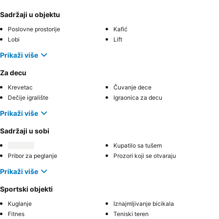
Sadržaji u objektu
Poslovne prostorije
Kafić
Lobi
Lift
Prikaži više
Za decu
Krevetac
Čuvanje dece
Dečije igralište
Igraonica za decu
Prikaži više
Sadržaji u sobi
Kupatilo sa tušem
Pribor za peglanje
Prozori koji se otvaraju
Prikaži više
Sportski objekti
Kuglanje
Iznajmljivanje bicikala
Fitnes
Teniski teren