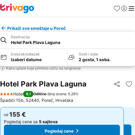
Favoriti
Prijavi
Men
Prikaži sve smeštaje u Poreč
Destinacija
Hotel Park Plava Laguna
Dolazak/odlazak
Gosti i sobe
Izaberi datume
2 gosta, 1 soba.
Kako uplate koje primimo utiču na rangiranje
Hotel Park Plava Laguna
Deli
Do
Hotel
9,1
Odlično
(
broj ocena: 5.261
)
4 Zvezdice
Špadići 15b, 52440, Poreč, Hrvatska
155 €
155 €
od
od
Pogledaj cene sa
5 sajtova
Pogledaj cene sa
5 sajtova
Pogledaj cene
Pogledaj cene