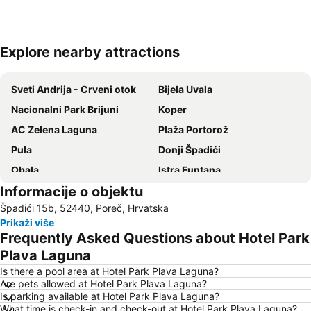
Explore nearby attractions
Proširi mapu
Sveti Andrija - Crveni otok
Bijela Uvala
Nacionalni Park Brijuni
Koper
AC Zelena Laguna
Plaža Portorož
Pula
Donji Špadići
Obala
Istra Funtana
Informacije o objektu
Katoro
Koper
Špadići 15b, 52440, Poreč, Hrvatska
Amfiteatar
Ambrela
Prikaži više
Villas Rubin
Glavna železnička stanica Trst
Frequently Asked Questions about Hotel Park
Slovenska Obala
Zlatni Rt
Plava Laguna
Laguna Stella Maris
Luka Trst
Is there a pool area at Hotel Park Plava Laguna?
Are pets allowed at Hotel Park Plava Laguna?
Obala maršala Tita
Delfin
Is parking available at Hotel Park Plava Laguna?
What time is check-in and check-out at Hotel Park Plava Laguna?
Istrian Riviera
FKK Ulika