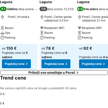
Laguna
Laguna
Laguna
9,1
7,0
8,0
Odlično
(
broj ocena: 5.261
)
(
broj ocena: 12.312
)
Vrlo dobro
(
broj 
Poreč, Hrvatska
Poreč, Centar grada:
Poreč, Centar grad
udaljenost 3.5 km
udaljenost 3.1 km
Bazen
Besplatan WiFi
Besplatan WiFi
Spa
Bazen
Bazen
Parking
Parking
Parking
Pogledaj cene
Pogledaj cene
Pogledaj cene
155 €
78 €
92 €
od
od
od
Pogledaj cene sa
5
Pogledaj cene sa
6
sajtova
sajtova
Pogledaj cene sa
4 s
Pogledaj cene
Pogledaj cene
Pogledaj cene
Prikaži sve smeštaje u Poreč
Trend cene
Na osnovu najnižih cena na trivago u poslednjih 30 dana
0 €
0 €