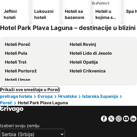
Jeftini
Luksuzni
Hoteli sa
Hoteli u
Spa h
hoteli
hoteli
bazenom
kojima su
dozvoljeni
Hotel Park Plava Laguna – destinacije u blizini
kućni
ljubimci
Hoteli Poreč
Hoteli Rovinj
Hoteli Pula
Hoteli Lido di Jesolo
Hoteli Trst
Hoteli Opatija
Hoteli Portorož
Hoteli Crikvenica
Hoteli Umag
Prikaži sve smeštaje u Poreč
pretraga hotela
Evropa
Hrvatska
Istarska županija
Poreč
Hotel Park Plava Laguna
Facebook
Twitter
Insta
Yo
Izaberi svoju zemlju