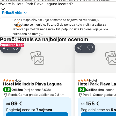
Where is Hotel Park Plava Laguna located?
AC Zelena Laguna
Stari Grad
Prikaži više
Amarin
Plaža Simonov zaliv
Cene i raspoloživost koje primamo sa sajtova za rezervaciju
Brioni
Austostazione di Trieste
neprestano se menjaju. To znači da ponuda koju vidiš na sajtu za
rezervaciju možda neće uvek biti potpuno ista kao ona koja je bila
Barcolana
Poreč 24 hours
prikazana na trivagu.
Gradsko kupalište Poreč
Polari
Poreč: Hotels sa najboljom ocenom
Popularan izbor
St. Bernardin
Simonov zaliv
Deli
Dodati u favorite
Deli
Dodati u favo
Adria Ankaran
Gretta
Stand up Comedy by Željko Pervan
Vile Park Bernardin
Autobusna postaja Pula
Maslinica
Servola
Brulo
Hotel
Hotel
4 Zvezdice
Parentium
Galeb AC Solaris
4 Zvezdice
Hotel Molindrio Plava Laguna
Hotel Park Plava L
8,5
9,1
Odlično
(
broj ocena: 8.638
)
Odlično
(
broj ocena:
Valeta AC Lanterna
Fisherman's Party
Poreč, Centar grada: udaljenost 2.8 km
Poreč, Centar grada: u
Koversada
Laguna
99 €
155 €
od
od
Pogledaj cene sa
7 sajtova
Pogledaj cene sa
5 