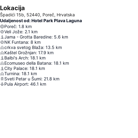
Lokacija
Špadići 15b, 52440, Poreč, Hrvatska
Udaljenost od: Hotel Park Plava Laguna
Poreč
:
1.8
km
Veli Jože
:
2.1
km
Jama - Grotta Baredine
:
5.6
km
NK Funtana
:
8
km
crkva svetog Blaža
:
13.5
km
Kaštel Grožnjan
:
17.9
km
Balbi's Arch
:
18.1
km
Ecomuseo della Batana
:
18.1
km
City Palace
:
18.1
km
Turnina
:
18.1
km
Sveti Petar u Šumi
:
21.8
km
Pula Airport
:
46.1
km