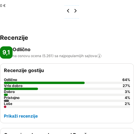
0 €
Recenzije
Odlično
9,1
na osnovu ocena (5.261) sa najpopularnijih
sajtova
Recenzije gostiju
Odlično
64
%
Vrlo dobro
27
%
Dobro
3
%
Pristojno
4
%
Loše
2
%
Prikaži recenzije