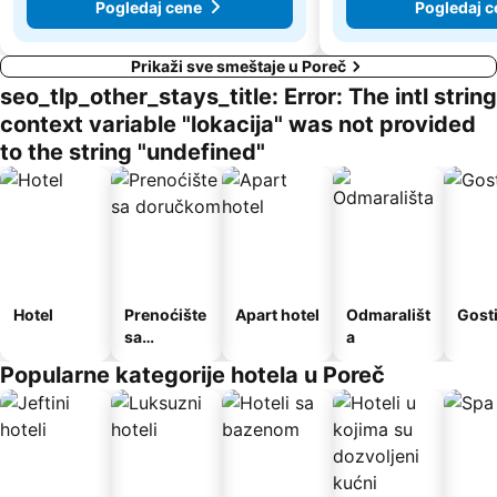
Pogledaj cene
Pogledaj c
Prikaži sve smeštaje u Poreč
seo_tlp_other_stays_title: Error: The intl string
context variable "lokacija" was not provided
to the string "undefined"
Hotel
Prenoćište
Apart hotel
Odmarališt
Gost
sa
a
doručkom
Popularne kategorije hotela u Poreč