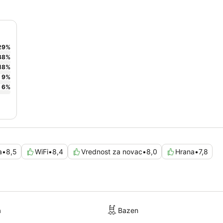
29
%
38
%
18
%
9
%
6
%
a
•
8,5
WiFi
•
8,4
Vrednost za novac
•
8,0
Hrana
•
7,8
a
Bazen