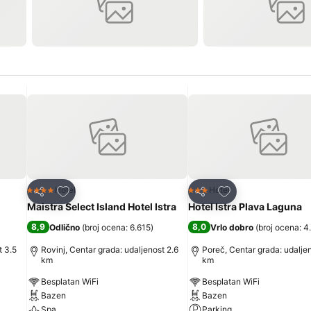
Dodati u favorite
Dodati u favorite
Hotel
Hotel
4 Zvezdice
3 Zvezdice
Deli
Deli
Maistra Select Island Hotel Istra
Hotel Istra Plava Laguna
8,9
8,0
Odlično
(
broj ocena: 6.615
)
Vrlo dobro
(
broj ocena: 4
t 3.5
Rovinj, Centar grada: udaljenost 2.6
Poreč, Centar grada: udaljen
km
km
Besplatan WiFi
Besplatan WiFi
Bazen
Bazen
Spa
Parking