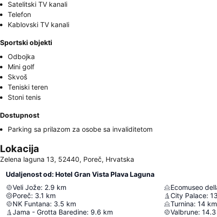
Satelitski TV kanali
Telefon
Kablovski TV kanali
Sportski objekti
Odbojka
Mini golf
Skvoš
Teniski teren
Stoni tenis
Dostupnost
Parking sa prilazom za osobe sa invaliditetom
Lokacija
Zelena laguna 13, 52440, Poreč, Hrvatska
Udaljenost od: Hotel Gran Vista Plava Laguna
Veli Jože
:
2.9
km
Ecomuseo dell
Poreč
:
3.1
km
City Palace
:
1
NK Funtana
:
3.5
km
Turnina
:
14
km
Jama - Grotta Baredine
:
9.6
km
Valbrune
:
14.3