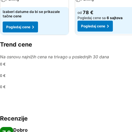
Pogledaj cene
Pogledaj cene
Izaberi datume da bi se prikazale
78 €
od
tačne cene
Pogledaj cene sa
6 sajtova
Pogledaj cene
Pogledaj cene
Trend cene
Na osnovu najnižih cena na trivago u poslednjih 30 dana
0 €
0 €
0 €
Recenzije
Dobro