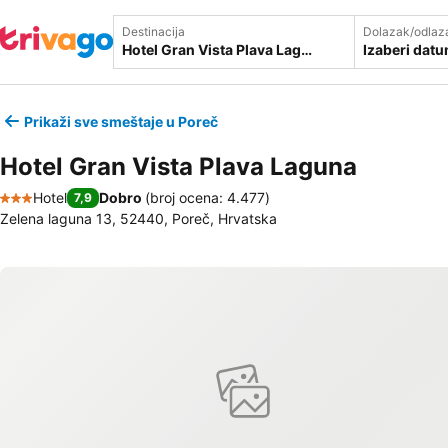
Destinacija
Dolazak/odlaz
Izaberi dat
Prikaži sve smeštaje u Poreč
Hotel Gran Vista Plava Laguna
Hotel
Dobro
(
broj ocena: 4.477
)
7,9
3 Zvezdice
Zelena laguna 13, 52440, Poreč, Hrvatska