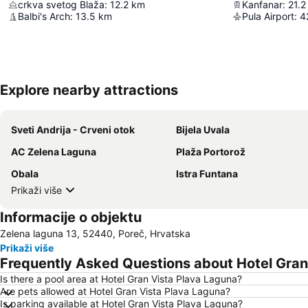
crkva svetog Blaža
:
12.2
km
Kanfanar
:
21.2
Balbi's Arch
:
13.5
km
Pula Airport
:
4
Explore nearby attractions
Sveti Andrija - Crveni otok
Bijela Uvala
AC Zelena Laguna
Plaža Portorož
Obala
Istra Funtana
Prikaži više
Informacije o objektu
Zelena laguna 13, 52440, Poreč, Hrvatska
Prikaži više
Frequently Asked Questions about Hotel Gran
Is there a pool area at Hotel Gran Vista Plava Laguna?
Are pets allowed at Hotel Gran Vista Plava Laguna?
Is parking available at Hotel Gran Vista Plava Laguna?