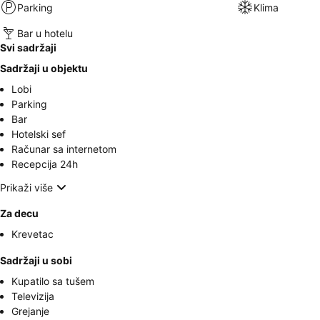
Parking
Klima
Bar u hotelu
Svi sadržaji
Sadržaji u objektu
Lobi
Parking
Bar
Hotelski sef
Računar sa internetom
Recepcija 24h
Prikaži više
Za decu
Krevetac
Sadržaji u sobi
Kupatilo sa tušem
Televizija
Grejanje