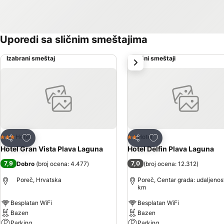
Uporedi sa sličnim smeštajima
Izabrani smeštaj
Slični smeštaji
sledeće
Dodati u favorite
Dodati u favorite
Hotel
Hotel
3 Zvezdice
2 Zvezdice
Deli
Deli
Hotel Gran Vista Plava Laguna
Hotel Delfin Plava Laguna
7,9
7,0
Dobro
(
broj ocena: 4.477
)
(
broj ocena: 12.312
)
Poreč, Hrvatska
Poreč, Centar grada: udaljenos
km
Besplatan WiFi
Besplatan WiFi
Bazen
Bazen
Parking
Parking