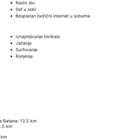
Radni sto
Sef u sobi
Besplatan bežični internet u sobama
Iznajmljivanje bicikala
Jahanje
Surfovanje
Ronjenje
a Batana
:
13.5
km
3.5
km
km