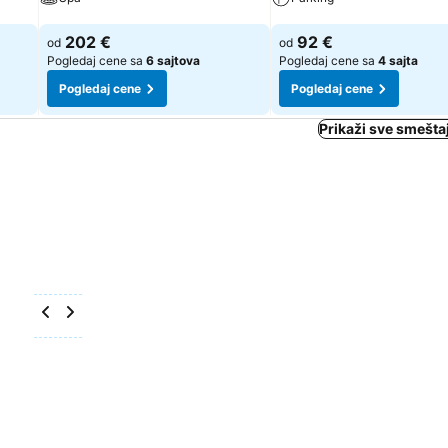
Pogledaj cene
Pogledaj cene
202 €
92 €
od
od
Pogledaj cene sa
6 sajtova
Pogledaj cene sa
4 sajta
Pogledaj cene
Pogledaj cene
Prikaži sve smešta