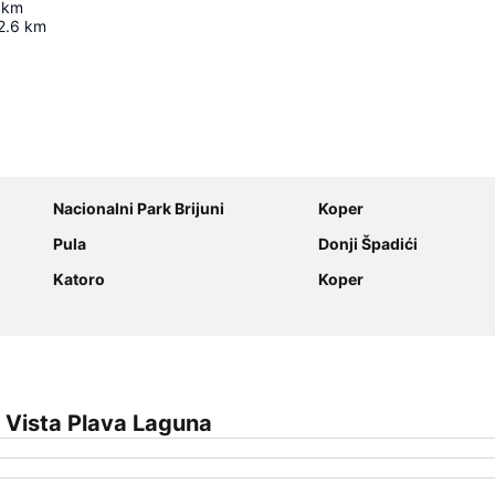
km
2.6
km
Proširi mapu
Nacionalni Park Brijuni
Koper
Pula
Donji Špadići
Katoro
Koper
 Vista Plava Laguna