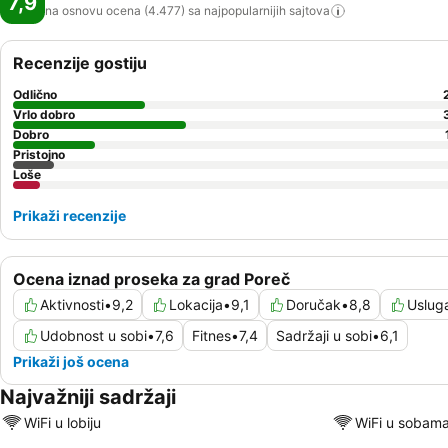
7,9
na osnovu ocena (4.477) sa najpopularnijih
sajtova
Recenzije gostiju
Odlično
Vrlo dobro
Dobro
Pristojno
Loše
Prikaži recenzije
Ocena iznad proseka za grad Poreč
Aktivnosti
•
9,2
Lokacija
•
9,1
Doručak
•
8,8
Uslug
Udobnost u sobi
•
7,6
Fitnes
•
7,4
Sadržaji u sobi
•
6,1
Prikaži još ocena
Najvažniji sadržaji
WiFi u lobiju
WiFi u sobam