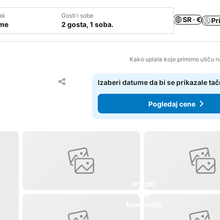
ak
Gosti i sobe
SR · €
Pr
ume
2 gosta, 1 soba.
Kako uplate koje primimo utiču n
Dodati u favorite
Izaberi datume da bi se prikazale ta
Deli
Pogledaj cene