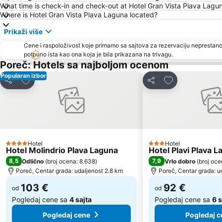
What time is check-in and check-out at Hotel Gran Vista Plava Lagu
Where is Hotel Gran Vista Plava Laguna located?
Prikaži više
Cene i raspoloživost koje primamo sa sajtova za rezervaciju neprestano
potpuno ista kao ona koja je bila prikazana na trivagu.
Poreč: Hotels sa najboljom ocenom
Popularan izbor
Dodati u favorite
Dodati u favori
Deli
Deli
Hotel
Hotel
4 Zvezdice
3 Zvezdice
Hotel Molindrio Plava Laguna
Hotel Plavi Plava 
8,5
7,9
Odlično
(
broj ocena: 8.638
)
Vrlo dobro
(
broj oce
Poreč, Centar grada: udaljenost 2.8 km
Poreč, Centar grada: u
103 €
92 €
od
od
Pogledaj cene sa
4 sajta
Pogledaj cene sa
6 
Pogledaj cene
Pogledaj c