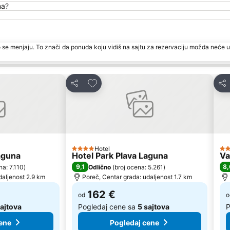
na?
 se menjaju. To znači da ponuda koju vidiš na sajtu za rezervaciju možda neće u
te
Dodati u favorite
Deli
Del
Hotel
4 Zvezdice
4 
Laguna
Hotel Park Plava Laguna
Va
9,1
8,
na: 7.110
)
Odlično
(
broj ocena: 5.261
)
daljenost 2.9 km
Poreč, Centar grada: udaljenost 1.7 km
162 €
od
o
sajtova
Pogledaj cene sa
5 sajtova
P
ene
Pogledaj cene