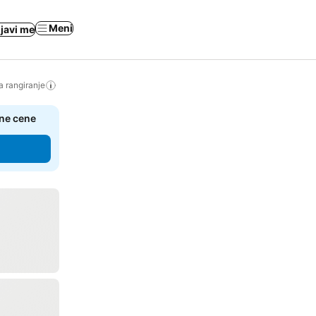
Meni
ijavi me
a rangiranje
čne cene