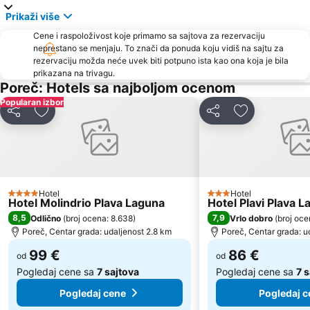
Amarin
Plaža Simonov zaliv
Prikaži više
Austostazione di Trieste
Brioni
Cene i raspoloživost koje primamo sa sajtova za rezervaciju
neprestano se menjaju. To znači da ponuda koju vidiš na sajtu za
Barcolana
Grado Pineta
rezervaciju možda neće uvek biti potpuno ista kao ona koja je bila
Poreč 24 hours
Gradsko kupalište Poreč
prikazana na trivagu.
Poreč: Hotels sa najboljom ocenom
Polari
St. Bernardin
Popularan izbor
Simonov zaliv
Adria Ankaran
Deli
Dodati u favorite
Deli
Dodati u favo
Gretta
Stand up Comedy by Željko Pervan
Vile Park Bernardin
Autobusna postaja Pula
Servola
Maslinica
Brulo
Galeb AC Solaris
Hotel
Hotel
4 Zvezdice
3 Zvezdice
Hotel Molindrio Plava Laguna
Hotel Plavi Plava 
Parentium
Valeta AC Lanterna
8,5
7,9
Odlično
(
broj ocena: 8.638
)
Vrlo dobro
(
broj oce
Fisherman's Party
Koversada
Poreč, Centar grada: udaljenost 2.8 km
Poreč, Centar grada: u
99 €
86 €
od
od
Pogledaj cene sa
7 sajtova
Pogledaj cene sa
7 
Pogledaj cene
Pogledaj c