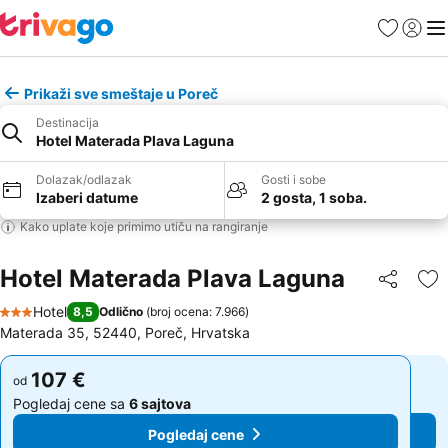
Favoriti
Prijavi
Men
Prikaži sve smeštaje u Poreč
Destinacija
Hotel Materada Plava Laguna
Dolazak/odlazak
Gosti i sobe
Izaberi datume
2 gosta, 1 soba.
Kako uplate koje primimo utiču na rangiranje
Hotel Materada Plava Laguna
Deli
Do
Hotel
8,5
Odlično
(
broj ocena: 7.966
)
3 Zvezdice
Materada 35, 52440, Poreč, Hrvatska
107 €
107 €
od
od
Pogledaj cene sa
6 sajtova
Pogledaj cene sa
6 sajtova
Pogledaj cene
Pogledaj cene