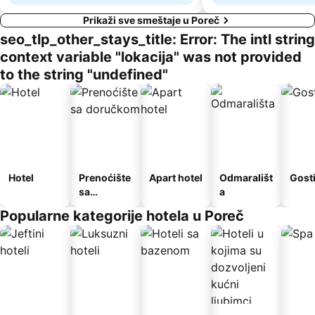
Prikaži sve smeštaje u Poreč
seo_tlp_other_stays_title: Error: The intl string
context variable "lokacija" was not provided
to the string "undefined"
Hotel
Prenoćište
Apart hotel
Odmarališt
Gost
sa
a
doručkom
Popularne kategorije hotela u Poreč