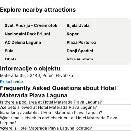
Explore nearby attractions
Proširi mapu
Sveti Andrija - Crveni otok
Bijela Uvala
Nacionalni Park Brijuni
Koper
AC Zelena Laguna
Plaža Portorož
Pula
Donji Špadići
Obala
Istra Funtana
Informacije o objektu
Katoro
Koper
Materada 35, 52440, Poreč, Hrvatska
Amfiteatar
Ambrela
Prikaži više
Villas Rubin
Glavna železnička stanica Trst
Frequently Asked Questions about Hotel
Slovenska Obala
Zlatni Rt
Materada Plava Laguna
Laguna Stella Maris
Luka Trst
Is there a pool area at Hotel Materada Plava Laguna?
Are pets allowed at Hotel Materada Plava Laguna?
Obala maršala Tita
Delfin
Is parking available at Hotel Materada Plava Laguna?
What time is check-in and check-out at Hotel Materada Plava
FKK Ulika
Istrian Riviera
Laguna?
AC Zelena Laguna
Stari Grad
Where is Hotel Materada Plava Laguna located?