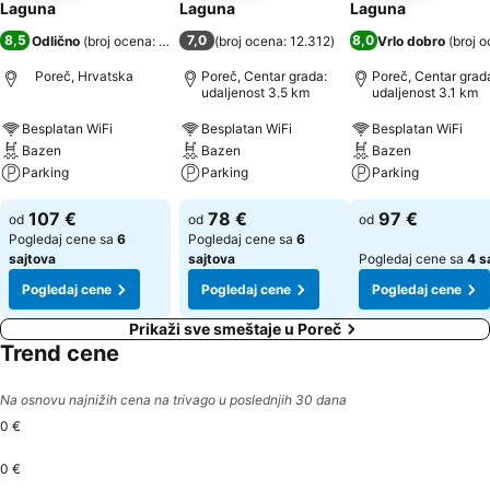
Laguna
Laguna
Laguna
8,5
7,0
8,0
Odlično
(
broj ocena: 7.966
)
(
broj ocena: 12.312
)
Vrlo dobro
(
broj 
Poreč, Hrvatska
Poreč, Centar grada:
Poreč, Centar grad
udaljenost 3.5 km
udaljenost 3.1 km
Besplatan WiFi
Besplatan WiFi
Besplatan WiFi
Bazen
Bazen
Bazen
Parking
Parking
Parking
107 €
78 €
97 €
od
od
od
Pogledaj cene sa
6
Pogledaj cene sa
6
sajtova
sajtova
Pogledaj cene sa
4 s
Pogledaj cene
Pogledaj cene
Pogledaj cene
Prikaži sve smeštaje u Poreč
Trend cene
Na osnovu najnižih cena na trivago u poslednjih 30 dana
0 €
0 €