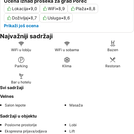
Ocena iznad proseka za grad Poreč
Lokacija
•
9,0
WiFi
•
8,9
Plaža
•
8,8
Doživljaj
•
8,7
Usluga
•
8,6
Prikaži još ocena
Najvažniji sadržaji
WiFi u lobiju
WiFi u sobama
Bazen
Parking
Klima
Restoran
Bar u hotelu
Svi sadržaji
Velnes
Salon lepote
Masaža
Sadržaji u objektu
Poslovne prostorije
Lobi
Ekspresna prijava/odjava
Lift