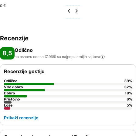
0 €
Recenzije
Odlično
8,5
na osnovu ocena (7.966) sa najpopularnijih
sajtova
Recenzije gostiju
Odlično
39
%
Vrlo dobro
32
%
Dobro
18
%
Pristojno
6
%
Loše
5
%
Prikaži recenzije