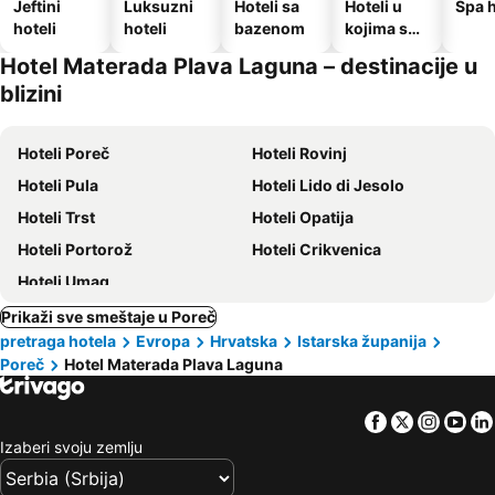
Jeftini
Luksuzni
Hoteli sa
Hoteli u
Spa h
hoteli
hoteli
bazenom
kojima su
dozvoljeni
Hotel Materada Plava Laguna – destinacije u
kućni
blizini
ljubimci
Hoteli Poreč
Hoteli Rovinj
Hoteli Pula
Hoteli Lido di Jesolo
Hoteli Trst
Hoteli Opatija
Hoteli Portorož
Hoteli Crikvenica
Hoteli Umag
Prikaži sve smeštaje u Poreč
pretraga hotela
Evropa
Hrvatska
Istarska županija
Poreč
Hotel Materada Plava Laguna
Facebook
Twitter
Insta
Yo
Izaberi svoju zemlju