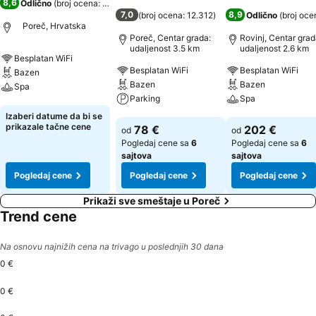
8,6
Odlično
(
broj ocena: 8.745
)
7,0
8,9
(
broj ocena: 12.312
)
Odlično
(
broj oce
Poreč, Hrvatska
Poreč, Centar grada:
Rovinj, Centar grad
udaljenost 3.5 km
udaljenost 2.6 km
Besplatan WiFi
Besplatan WiFi
Besplatan WiFi
Bazen
Bazen
Bazen
Spa
Parking
Spa
Pogledaj cene
Izaberi datume da bi se
Pogledaj cene
Pogledaj cene
prikazale tačne cene
78 €
202 €
od
od
Pogledaj cene sa
6
Pogledaj cene sa
6
sajtova
sajtova
Pogledaj cene
Pogledaj cene
Pogledaj cene
Prikaži sve smeštaje u Poreč
Trend cene
Na osnovu najnižih cena na trivago u poslednjih 30 dana
0 €
0 €