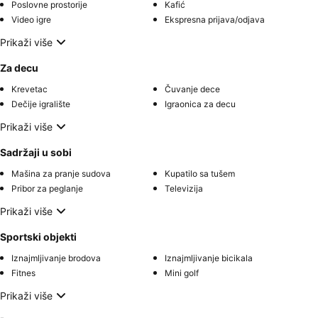
Poslovne prostorije
Kafić
Video igre
Ekspresna prijava/odjava
Prikaži više
Za decu
Krevetac
Čuvanje dece
Dečije igralište
Igraonica za decu
Prikaži više
Sadržaji u sobi
Mašina za pranje sudova
Kupatilo sa tušem
Pribor za peglanje
Televizija
Prikaži više
Sportski objekti
Iznajmljivanje brodova
Iznajmljivanje bicikala
Fitnes
Mini golf
Prikaži više