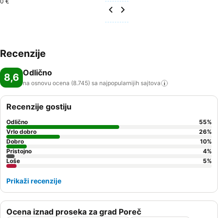
0 €
Recenzije
Odlično
8,6
na osnovu ocena (8.745) sa najpopularnijih
sajtova
Recenzije gostiju
Odlično
55
%
Vrlo dobro
26
%
Dobro
10
%
Pristojno
4
%
Loše
5
%
Prikaži recenzije
Ocena iznad proseka za grad Poreč