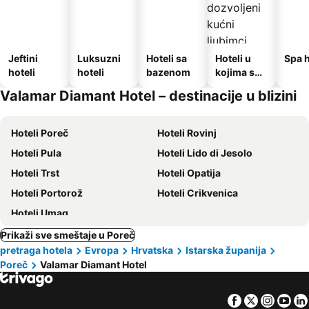
Jeftini
Luksuzni
Hoteli sa
Hoteli u
Spa h
hoteli
hoteli
bazenom
kojima su
dozvoljeni
Valamar Diamant Hotel – destinacije u blizini
kućni
ljubimci
Hoteli Poreč
Hoteli Rovinj
Hoteli Pula
Hoteli Lido di Jesolo
Hoteli Trst
Hoteli Opatija
Hoteli Portorož
Hoteli Crikvenica
Hoteli Umag
Prikaži sve smeštaje u Poreč
pretraga hotela
Evropa
Hrvatska
Istarska županija
Poreč
Valamar Diamant Hotel
Facebook
Twitter
Insta
Yo