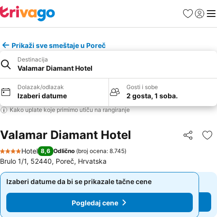
Favoriti
Prijavi
Men
Prikaži sve smeštaje u Poreč
Destinacija
Valamar Diamant Hotel
Dolazak/odlazak
Gosti i sobe
Izaberi datume
2 gosta, 1 soba.
Kako uplate koje primimo utiču na rangiranje
Valamar Diamant Hotel
Deli
Do
Hotel
8,6
Odlično
(
broj ocena: 8.745
)
4 Zvezdice
Brulo 1/1, 52440, Poreč, Hrvatska
Izaberi datume da bi se prikazale tačne cene
Izaberi datume da bi se prikazale tačne cene
Pogledaj cene
Pogledaj cene