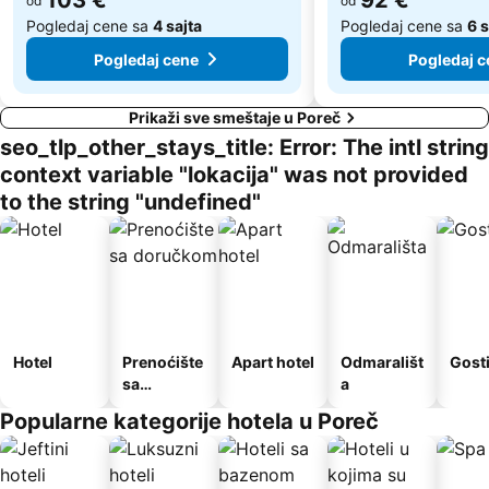
103 €
92 €
od
od
Pogledaj cene sa
4 sajta
Pogledaj cene sa
6 
Pogledaj cene
Pogledaj c
Prikaži sve smeštaje u Poreč
seo_tlp_other_stays_title: Error: The intl string
context variable "lokacija" was not provided
to the string "undefined"
Hotel
Prenoćište
Apart hotel
Odmarališt
Gost
sa
a
doručkom
Popularne kategorije hotela u Poreč