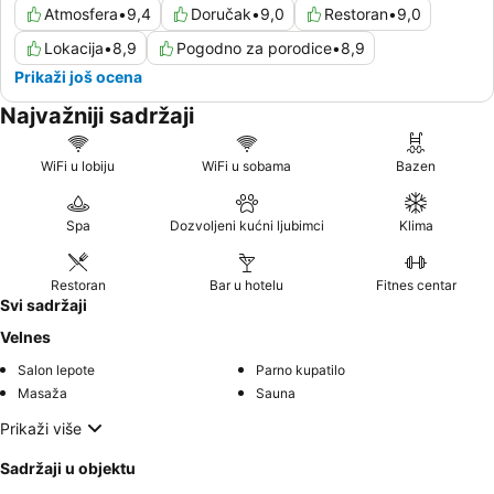
Atmosfera
•
9,4
Doručak
•
9,0
Restoran
•
9,0
Lokacija
•
8,9
Pogodno za porodice
•
8,9
Prikaži još ocena
Najvažniji sadržaji
WiFi u lobiju
WiFi u sobama
Bazen
Spa
Dozvoljeni kućni ljubimci
Klima
Restoran
Bar u hotelu
Fitnes centar
Svi sadržaji
Velnes
Salon lepote
Parno kupatilo
Masaža
Sauna
Prikaži više
Sadržaji u objektu