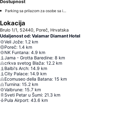
Dostupnost
Parking sa prilazom za osobe sa invaliditetom
Lokacija
Brulo 1/1, 52440, Poreč, Hrvatska
Udaljenost od: Valamar Diamant Hotel
Veli Jože
:
1.2
km
Poreč
:
1.4
km
NK Funtana
:
4.9
km
Jama - Grotta Baredine
:
8
km
crkva svetog Blaža
:
12.2
km
Balbi's Arch
:
14.9
km
City Palace
:
14.9
km
Ecomuseo della Batana
:
15
km
Turnina
:
15.2
km
Valbrune
:
15.7
km
Sveti Petar u Šumi
:
21.3
km
Pula Airport
:
43.6
km