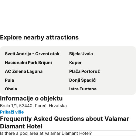
Explore nearby attractions
Proširi mapu
Sveti Andrija - Crveni otok
Bijela Uvala
Nacionalni Park Brijuni
Koper
AC Zelena Laguna
Plaža Portorož
Pula
Donji Špadići
Obala
Istra Funtana
Informacije o objektu
Katoro
Koper
Brulo 1/1, 52440, Poreč, Hrvatska
Amfiteatar
Ambrela
Prikaži više
Villas Rubin
Slovenska Obala
Frequently Asked Questions about Valamar
Zlatni Rt
Laguna Stella Maris
Diamant Hotel
Luka Trst
Obala maršala Tita
Is there a pool area at Valamar Diamant Hotel?