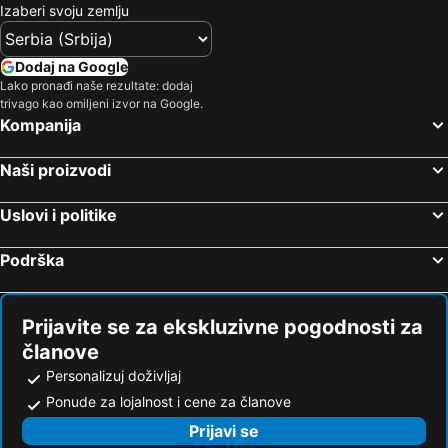
Izaberi svoju zemlju
Dodaj na Google
Lako pronađi naše rezultate: dodaj
trivago kao omiljeni izvor na Google.
Kompanija
Naši proizvodi
Uslovi i politike
Podrška
Prijavite se za ekskluzivne pogodnosti za
članove
Personalizuj doživljaj
Ponude za lojalnost i cene za članove
Prijavi se