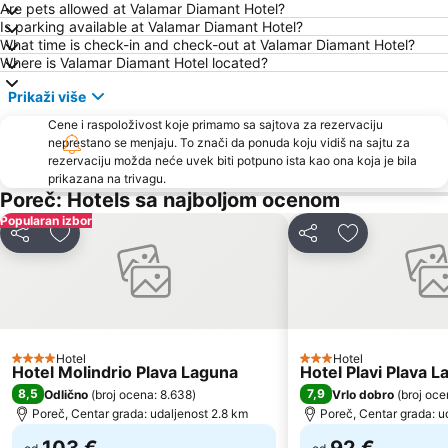
Are pets allowed at Valamar Diamant Hotel?
Delfin
Istrian Riviera
Is parking available at Valamar Diamant Hotel?
What time is check-in and check-out at Valamar Diamant Hotel?
AC Zelena Laguna
FKK Ulika
Where is Valamar Diamant Hotel located?
Stari Grad
Amarin
Prikaži više
Plaža Simonov zaliv
Brioni
Cene i raspoloživost koje primamo sa sajtova za rezervaciju
Gradsko kupalište Poreč
Poreč 24 hours
neprestano se menjaju. To znači da ponuda koju vidiš na sajtu za
rezervaciju možda neće uvek biti potpuno ista kao ona koja je bila
Polari
St. Bernardin
prikazana na trivagu.
Simonov zaliv
Adria Ankaran
Poreč: Hotels sa najboljom ocenom
Popularan izbor
Stand up Comedy by Željko Pervan
Vile Park Bernardin
Deli
Dodati u favorite
Deli
Dodati u favo
Autobusna postaja Pula
Maslinica
Brulo
Parentium
Fisherman's Party
Galeb AC Solaris
Koversada
Valeta AC Lanterna
Hotel
Hotel
4 Zvezdice
Laguna
Rose Spa
3 Zvezdice
Hotel Molindrio Plava Laguna
Hotel Plavi Plava 
8,5
7,9
Odlično
(
broj ocena: 8.638
)
Vrlo dobro
(
broj oce
Aquarium Piran
Staro mesto Piran
Poreč, Centar grada: udaljenost 2.8 km
Poreč, Centar grada: u
Mirta
Communal Palace