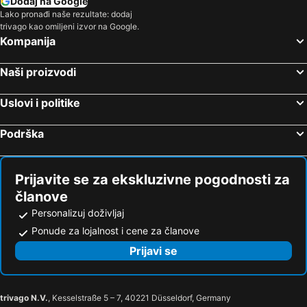
Dodaj na Google
Lako pronađi naše rezultate: dodaj
trivago kao omiljeni izvor na Google.
Kompanija
Naši proizvodi
Uslovi i politike
Podrška
Prijavite se za ekskluzivne pogodnosti za
članove
Personalizuj doživljaj
Ponude za lojalnost i cene za članove
Prijavi se
trivago N.V.
, Kesselstraße 5 – 7, 40221 Düsseldorf, Germany