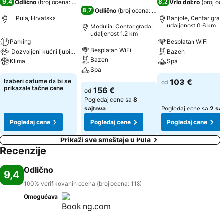
9,4
8,2
Odlično
(
broj ocena: 118
)
Vrlo dobro
(
broj o
8,7
Odlično
(
broj ocena: 8.964
)
Pula, Hrvatska
Banjole, Centar gra
udaljenost 0.6 km
Medulin, Centar grada:
udaljenost 1.2 km
Parking
Besplatan WiFi
Besplatan WiFi
Dozvoljeni kućni ljubimci
Bazen
Bazen
Klima
Spa
Spa
Izaberi datume da bi se
103 €
od
prikazale tačne cene
156 €
od
Pogledaj cene sa
8
sajtova
Pogledaj cene sa
2 s
Pogledaj cene
Pogledaj cene
Pogledaj cene
Prikaži sve smeštaje u Pula
Recenzije
Odlično
9,4
100% verifikovanih ocena (broj ocena: 118)
Omogućava