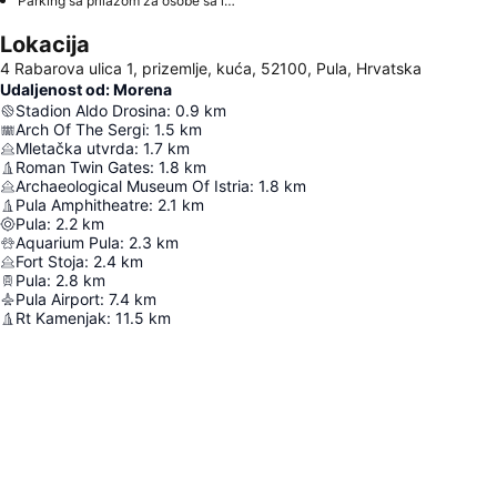
Parking sa prilazom za osobe sa invaliditetom
Lokacija
4 Rabarova ulica 1, prizemlje, kuća, 52100, Pula, Hrvatska
Udaljenost od: Morena
Stadion Aldo Drosina
:
0.9
km
Arch Of The Sergi
:
1.5
km
Mletačka utvrda
:
1.7
km
Roman Twin Gates
:
1.8
km
Archaeological Museum Of Istria
:
1.8
km
Pula Amphitheatre
:
2.1
km
Pula
:
2.2
km
Aquarium Pula
:
2.3
km
Fort Stoja
:
2.4
km
Pula
:
2.8
km
Pula Airport
:
7.4
km
Rt Kamenjak
:
11.5
km