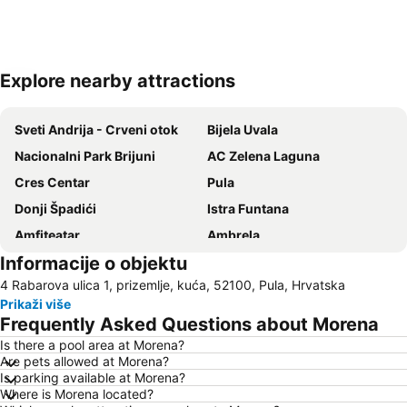
Explore nearby attractions
Proširi mapu
Sveti Andrija - Crveni otok
Bijela Uvala
Nacionalni Park Brijuni
AC Zelena Laguna
Cres Centar
Pula
Donji Špadići
Istra Funtana
Amfiteatar
Ambrela
Informacije o objektu
Villas Rubin
Zlatni Rt
4 Rabarova ulica 1, prizemlje, kuća, 52100, Pula, Hrvatska
Delfin
Obala maršala Tita
Prikaži više
Brioni
Amarin
Frequently Asked Questions about Morena
Stari Grad
AC Zelena Laguna
Is there a pool area at Morena?
Are pets allowed at Morena?
Istrian Riviera
FKK Ulika
Is parking available at Morena?
Kap Kamenjak
Polari
Where is Morena located?