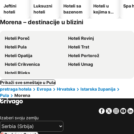
Jeftini
Luksuzni
Hoteli sa
Hoteli u
Spa h
hoteli
hoteli
bazenom
kojima su
dozvoljeni
Morena – destinacije u blizini
kućni
ljubimci
Hoteli Poreč
Hoteli Rovinj
Hoteli Pula
Hoteli Trst
Hoteli Opatija
Hoteli Portorož
Hoteli Crikvenica
Hoteli Umag
Hoteli Rijeka
Prikaži sve smeštaje u Pula
pretraga hotela
Evropa
Hrvatska
Istarska županija
Pula
Morena
Facebook
Twitter
Insta
Yo
Izaberi svoju zemlju