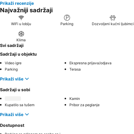
Prikaži recenzije
Najvažniji sadržaji
WiFi u lobiju
Parking
Dozvoljeni kućni ljubimci
Klima
Svi sadržaji
Sadržaji u objektu
Video igre
Ekspresna prijava/odjava
Parking
Terasa
Prikaži više
Sadržaji u sobi
Kamin
Kupatilo sa tušem
Pribor za peglanje
Prikaži više
Dostupnost