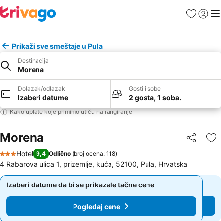
Favoriti
Prijavi
Men
Prikaži sve smeštaje u Pula
Destinacija
Morena
Dolazak/odlazak
Gosti i sobe
Izaberi datume
2 gosta, 1 soba.
Kako uplate koje primimo utiču na rangiranje
Morena
Deli
Do
Hotel
9,4
Odlično
(
broj ocena: 118
)
3 Zvezdice
4 Rabarova ulica 1, prizemlje, kuća, 52100, Pula, Hrvatska
Izaberi datume da bi se prikazale tačne cene
Izaberi datume da bi se prikazale tačne cene
Pogledaj cene
Pogledaj cene