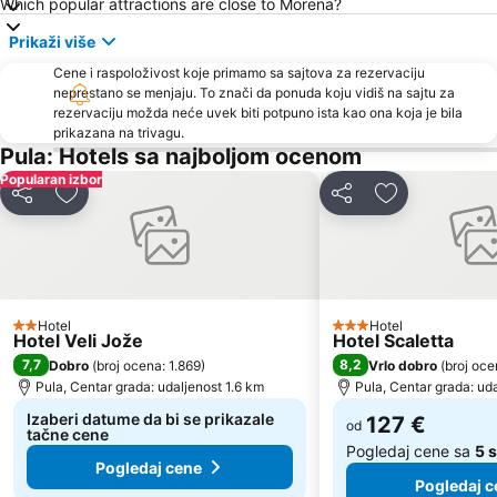
Which popular attractions are close to Morena?
Gradsko kupalište Poreč
Poreč 24 hours
Prikaži više
Autobusna postaja Pula
Stand up Comedy by Željko Pervan
Cene i raspoloživost koje primamo sa sajtova za rezervaciju
Maslinica
Communal Palace
neprestano se menjaju. To znači da ponuda koju vidiš na sajtu za
Pula Airport
Levan
rezervaciju možda neće uvek biti potpuno ista kao ona koja je bila
prikazana na trivagu.
Girandella
Koversada
Pula: Hotels sa najboljom ocenom
Fisherman's Party
Parentium
Popularan izbor
Deli
Dodati u favorite
Deli
Dodati u favo
Brulo
Hotel
Hotel
2 Zvezdice
3 Zvezdice
Hotel Veli Jože
Hotel Scaletta
7,7
8,2
Dobro
(
broj ocena: 1.869
)
Vrlo dobro
(
broj oce
Pula, Centar grada: udaljenost 1.6 km
Pula, Centar grada: ud
Izaberi datume da bi se prikazale
127 €
od
tačne cene
Pogledaj cene sa
5 
Pogledaj cene
Pogledaj c