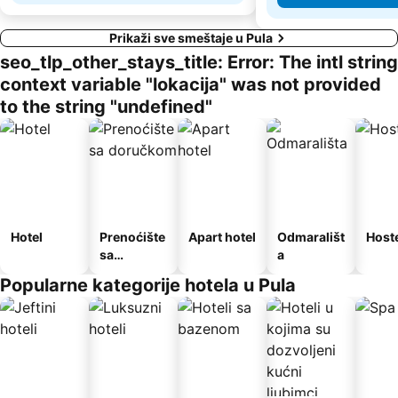
Prikaži sve smeštaje u Pula
seo_tlp_other_stays_title: Error: The intl string
context variable "lokacija" was not provided
to the string "undefined"
Hotel
Prenoćište
Apart hotel
Odmarališt
Host
sa
a
doručkom
Popularne kategorije hotela u Pula