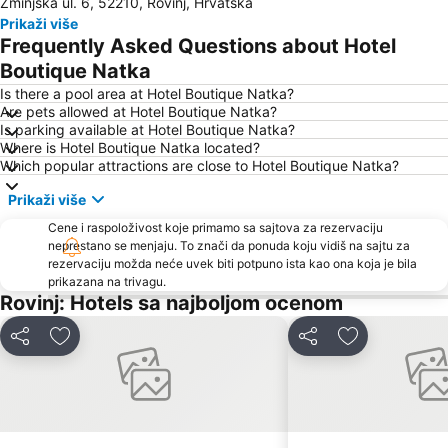
Žminjska ul. 6, 52210, Rovinj, Hrvatska
Villas Rubin
Slovenska Obala
Prikaži više
Zlatni Rt
Laguna Stella Maris
Frequently Asked Questions about Hotel
Delfin
Obala maršala Tita
Boutique Natka
Amarin
Stari Grad
Is there a pool area at Hotel Boutique Natka?
Are pets allowed at Hotel Boutique Natka?
AC Zelena Laguna
Istrian Riviera
Is parking available at Hotel Boutique Natka?
Where is Hotel Boutique Natka located?
FKK Ulika
Brioni
Which popular attractions are close to Hotel Boutique Natka?
Polari
Gradsko kupalište Poreč
Prikaži više
Poreč 24 hours
Kap Kamenjak
Cene i raspoloživost koje primamo sa sajtova za rezervaciju
St. Bernardin
Stand up Comedy by Željko Pervan
neprestano se menjaju. To znači da ponuda koju vidiš na sajtu za
rezervaciju možda neće uvek biti potpuno ista kao ona koja je bila
Autobusna postaja Pula
Maslinica
prikazana na trivagu.
Vile Park Bernardin
Koversada
Rovinj: Hotels sa najboljom ocenom
Fisherman's Party
Parentium
Deli
Dodati u favorite
Deli
Dodati u favo
Brulo
Galeb AC Solaris
Valeta AC Lanterna
Communal Palace
Pula Airport
Girandella
Levan
Laguna