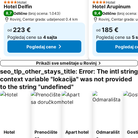
Hotel
Hotel
4 Zvezdice
4 Zvezdice
Hotel Delfin
Hotel Arupinum
Rose Spa
8,7
9,4
Odlično
(
broj ocena: 1.043
)
Odlično
(
broj ocena:
Rovinj, Centar grada: udaljenost 0.4 km
Rovinj, Centar grada: 
223 €
185 €
od
od
Pogledaj cene sa
4 sajta
Pogledaj cene sa
5 
Pogledaj cene
Pogledaj c
Prikaži sve smeštaje u Rovinj
seo_tlp_other_stays_title: Error: The intl string
context variable "lokacija" was not provided
to the string "undefined"
Hotel
Prenoćište
Apart hotel
Odmarališt
Gost