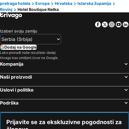
pretraga hotela
Evropa
Hrvatska
Istarska županija
Rovinj
Hotel Boutique Natka
Facebook
Twitter
Insta
Yo
Izaberi svoju zemlju
Dodaj na Google
Lako pronađi naše rezultate: dodaj
trivago kao omiljeni izvor na Google.
Kompanija
Naši proizvodi
Uslovi i politike
Podrška
Prijavite se za ekskluzivne pogodnosti za