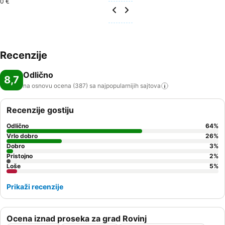
0 €
Recenzije
Odlično
8,7
na osnovu ocena (387) sa najpopularnijih
sajtova
Recenzije gostiju
Odlično
64
%
Vrlo dobro
26
%
Dobro
3
%
Pristojno
2
%
Loše
5
%
Prikaži recenzije
Ocena iznad proseka za grad Rovinj