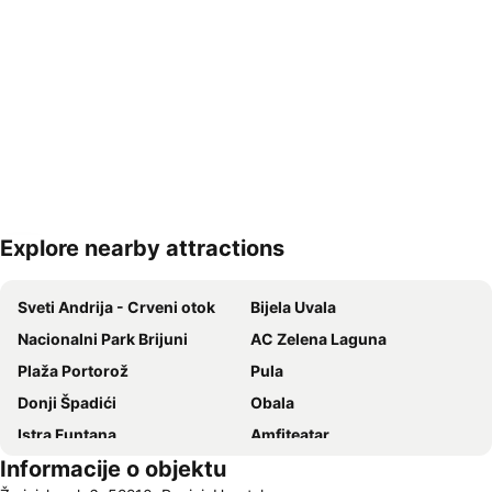
Explore nearby attractions
Proširi mapu
Sveti Andrija - Crveni otok
Bijela Uvala
Nacionalni Park Brijuni
AC Zelena Laguna
Plaža Portorož
Pula
Donji Špadići
Obala
Istra Funtana
Amfiteatar
Informacije o objektu
Ambrela
Katoro