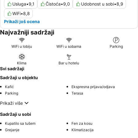
Usluga
•
9,1
Čistoća
•
9,0
Udobnost u sobi
•
8,9
WiFi
•
8,8
Prikaži još ocena
Najvažniji sadržaji
WiFi u lobiju
WiFi u sobama
Parking
Klima
Bar u hotelu
Svi sadržaji
Sadržaji u objektu
Kafić
Ekspresna prijava/odjava
Parking
Terasa
Prikaži više
Sadržaji u sobi
Kupatilo sa tušem
Fen za kosu
Grejanje
Klimatizacija