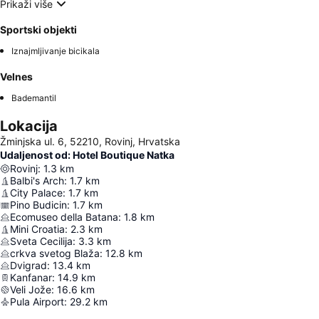
Prikaži više
Sportski objekti
Iznajmljivanje bicikala
Velnes
Bademantil
Lokacija
Žminjska ul. 6, 52210, Rovinj, Hrvatska
Udaljenost od: Hotel Boutique Natka
Rovinj
:
1.3
km
Balbi's Arch
:
1.7
km
City Palace
:
1.7
km
Pino Budicin
:
1.7
km
Ecomuseo della Batana
:
1.8
km
Mini Croatia
:
2.3
km
Sveta Cecilija
:
3.3
km
crkva svetog Blaža
:
12.8
km
Dvigrad
:
13.4
km
Kanfanar
:
14.9
km
Veli Jože
:
16.6
km
Pula Airport
:
29.2
km