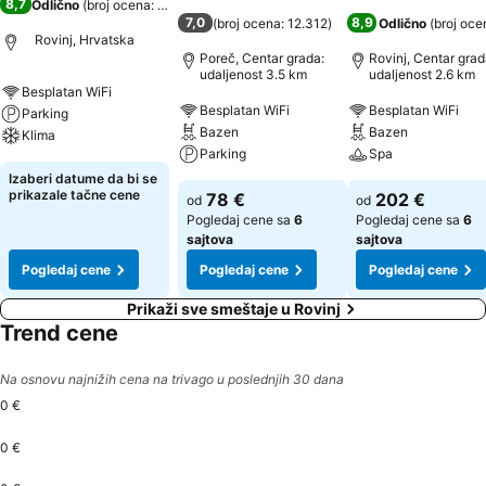
8,7
Odlično
(
broj ocena: 387
)
7,0
8,9
(
broj ocena: 12.312
)
Odlično
(
broj oce
Rovinj, Hrvatska
Poreč, Centar grada:
Rovinj, Centar grad
udaljenost 3.5 km
udaljenost 2.6 km
Besplatan WiFi
Besplatan WiFi
Besplatan WiFi
Parking
Bazen
Bazen
Klima
Parking
Spa
Izaberi datume da bi se
prikazale tačne cene
78 €
202 €
od
od
Pogledaj cene sa
6
Pogledaj cene sa
6
sajtova
sajtova
Pogledaj cene
Pogledaj cene
Pogledaj cene
Prikaži sve smeštaje u Rovinj
Trend cene
Na osnovu najnižih cena na trivago u poslednjih 30 dana
0 €
0 €