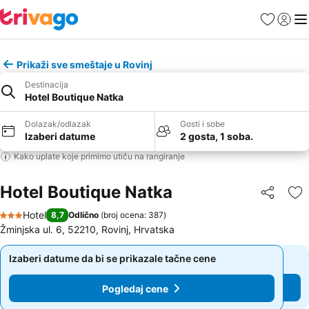
Favoriti
Prijavi
Men
Prikaži sve smeštaje u Rovinj
Destinacija
Hotel Boutique Natka
Dolazak/odlazak
Gosti i sobe
Izaberi datume
2 gosta, 1 soba.
Kako uplate koje primimo utiču na rangiranje
Hotel Boutique Natka
Deli
Do
Hotel
8,7
Odlično
(
broj ocena: 387
)
3 Zvezdice
Žminjska ul. 6, 52210, Rovinj, Hrvatska
Izaberi datume da bi se prikazale tačne cene
Izaberi datume da bi se prikazale tačne cene
Pogledaj cene
Pogledaj cene