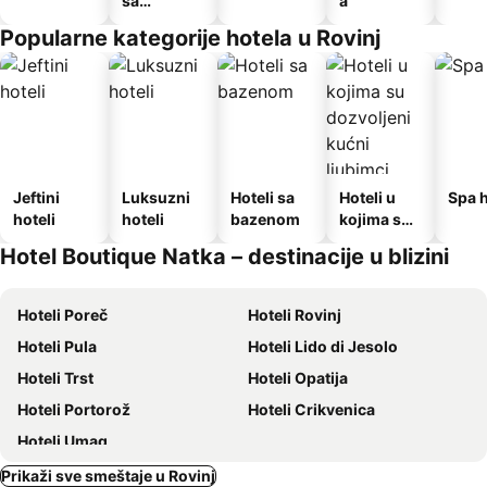
sa
a
doručkom
Popularne kategorije hotela u Rovinj
Jeftini
Luksuzni
Hoteli sa
Hoteli u
Spa h
hoteli
hoteli
bazenom
kojima su
dozvoljeni
Hotel Boutique Natka – destinacije u blizini
kućni
ljubimci
Hoteli Poreč
Hoteli Rovinj
Hoteli Pula
Hoteli Lido di Jesolo
Hoteli Trst
Hoteli Opatija
Hoteli Portorož
Hoteli Crikvenica
Hoteli Umag
Prikaži sve smeštaje u Rovinj