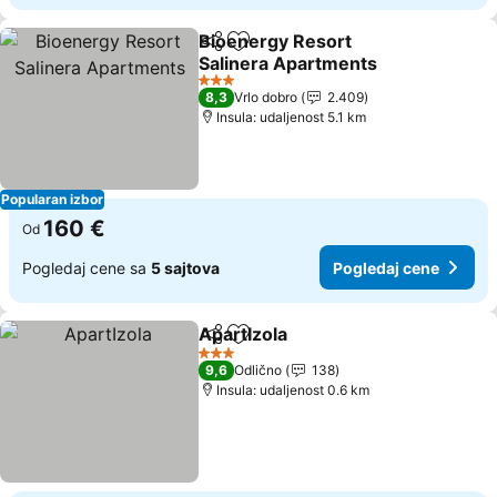
Bioenergy Resort
Deli
Dodati u favorite
Salinera Apartments
Pogledaj cene
3 Zvezdice
8,3
Vrlo dobro
2.409
Insula: udaljenost 5.1 km
Popularan izbor
160 €
Od
Pogledaj cene sa
5 sajtova
Pogledaj cene
ApartIzola
Deli
Dodati u favorite
Pogledaj cene
3 Zvezdice
9,6
Odlično
138
Insula: udaljenost 0.6 km