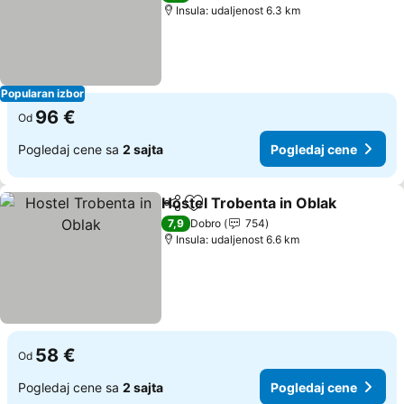
Insula: udaljenost 6.3 km
Popularan izbor
96 €
Od
Pogledaj cene sa
2 sajta
Pogledaj cene
Hostel Trobenta in Oblak
Deli
Dodati u favorite
P
7,9
Dobro
754
Insula: udaljenost 6.6 km
58 €
Od
Pogledaj cene sa
2 sajta
Pogledaj cene