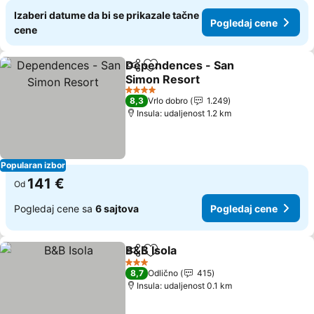
Izaberi datume da bi se prikazale tačne
Pogledaj cene
cene
Dependences - San
Deli
Dodati u favorite
Simon Resort
Pogledaj cene
4 Zvezdice
8,3
Vrlo dobro
1.249
Insula: udaljenost 1.2 km
Popularan izbor
141 €
Od
Pogledaj cene sa
6 sajtova
Pogledaj cene
B&B Isola
Deli
Dodati u favorite
Pogledaj cene
3 Zvezdice
8,7
Odlično
415
Insula: udaljenost 0.1 km