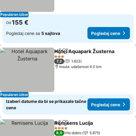
Popularan izbor
155 €
Od
Pogledaj cene sa
5 sajtova
Pogledaj cene
Hotel Aquapark Žusterna
Deli
Dodati u favorite
3 Zvezdice
7,2
1.623
Insula: udaljenost 4.0 km
Popularan izbor
Izaberi datume da bi se prikazale tačne
Pogledaj cene
cene
Remisens Lucija
Deli
Dodati u favorite
Pogledaj 
4 Zvezdice
8,0
Vrlo dobro
5.875