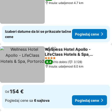
Insula: udaljenost 4.7 km
Izaberi datume da bi se prikazale tačne
Pogledaj cene
cene
Wellness Hotel Apollo -
Deli
Dodati u favorite
LifeClass Hotels & Spa,
Portorož
Pogledaj cene
4 Zvezdice
8,4
Vrlo dobro
3.128
Insula: udaljenost 6.0 km
154 €
Od
Pogledaj cene sa
6 sajtova
Pogledaj cene