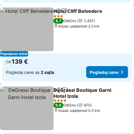
Hotel Cliff Belvedere
Deli
Dodati u favorite
Pogle
3 Zvezdice
8,7
Odlično
2.457
Insula: udaljenost 2.2 km
Popularan izbor
139 €
Od
Pogledaj cene sa
2 sajta
Pogledaj cene
DeGrassi Boutique Garni
Deli
Dodati u favorite
Hotel Izola
Pogledaj cene
4 Zvezdice
9,6
Odlično
870
Insula: udaljenost 0.3 km