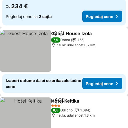
234 €
Od
Pogledaj cene sa
2 sajta
Pogledaj cene
Guest House Izola
Deli
Dodati u favorite
Pogleda
7,5
Dobro
165
Insula: udaljenost 0.2 km
Izaberi datume da bi se prikazale tačne
Pogledaj cene
cene
Hotel Keltika
Deli
Dodati u favorite
Pogledaj cene
3 Zvezdice
8,8
Odlično
1.094
Insula: udaljenost 1.3 km