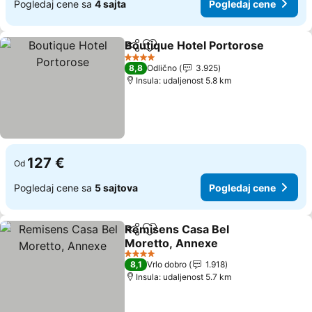
Pogledaj cene sa
4 sajta
Pogledaj cene
Boutique Hotel Portorose
Deli
Dodati u favorite
4 Zvezdice
8,8
Odlično
3.925
Insula: udaljenost 5.8 km
127 €
Od
Pogledaj cene sa
5 sajtova
Pogledaj cene
Remisens Casa Bel
Deli
Dodati u favorite
Moretto, Annexe
Pogledaj cene
4 Zvezdice
8,1
Vrlo dobro
1.918
Insula: udaljenost 5.7 km