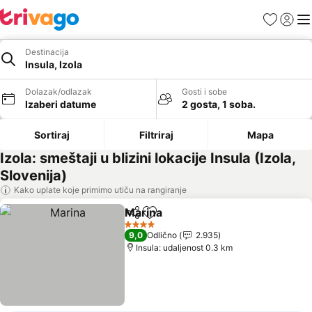
Favoriti
Prijavi
Men
Destinacija
Insula, Izola
Dolazak/odlazak
Gosti i sobe
Izaberi datume
2 gosta, 1 soba.
Sortiraj
Filtriraj
Mapa
Izola: smeštaji u blizini lokacije Insula (Izola,
Slovenija)
Kako uplate koje primimo utiču na rangiranje
Marina
Deli
Dodati u favorite
Pogledaj cene
4 Zvezdice
9,0
Odlično
2.935
Insula: udaljenost 0.3 km