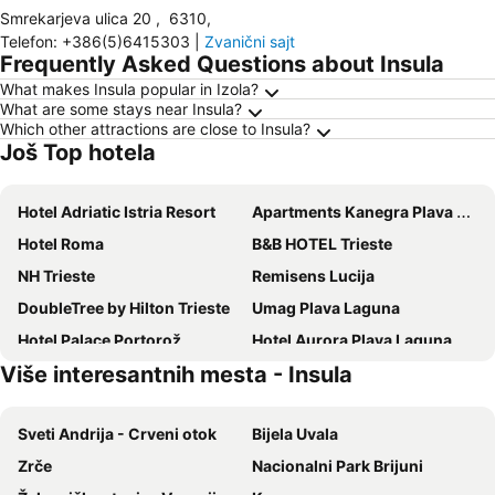
Smrekarjeva ulica 20
,
6310
,
Telefon
:
+386(5)6415303
|
Zvanični sajt
Frequently Asked Questions about Insula
What makes Insula popular in Izola?
What are some stays near Insula?
Which other attractions are close to Insula?
Još Top hotela
Hotel Adriatic Istria Resort
Apartments Kanegra Plava Laguna
Hotel Roma
B&B HOTEL Trieste
NH Trieste
Remisens Lucija
DoubleTree by Hilton Trieste
Umag Plava Laguna
Hotel Palace Portorož
Hotel Aurora Plava Laguna
Više interesantnih mesta - Insula
Hotel Marko
Hotel Istria
Grand Hotel Portorož – LifeClass Hotels & Spa, Portorož
Grand Hotel Bernardin
Sveti Andrija - Crveni otok
Bijela Uvala
Hotel Slovenija – LifeClass Hotels & Spa, Portorož
Hotel Riviera - LifeClass Hotels & Spa, Portorož
Zrče
Nacionalni Park Brijuni
Apartments Polynesia Plava Laguna
Petram Resort & Residences