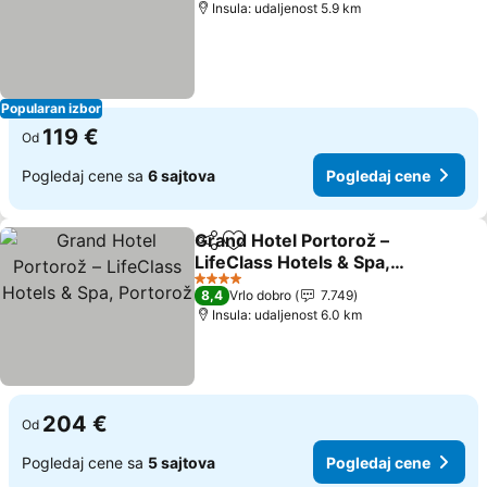
Insula: udaljenost 5.9 km
Popularan izbor
119 €
Od
Pogledaj cene sa
6 sajtova
Pogledaj cene
Grand Hotel Portorož –
Deli
Dodati u favorite
LifeClass Hotels & Spa,
Portorož
Pogledaj cene
4 Zvezdice
8,4
Vrlo dobro
7.749
Insula: udaljenost 6.0 km
204 €
Od
Pogledaj cene sa
5 sajtova
Pogledaj cene