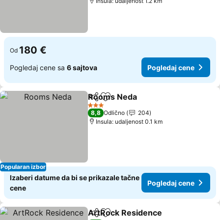
Insula: udaljenost 1.2 km
180 €
Od
Pogledaj cene sa
6 sajtova
Pogledaj cene
Rooms Neda
Deli
Dodati u favorite
Pogledaj cen
3 Zvezdice
8,8
Odlično
204
Insula: udaljenost 0.1 km
Popularan izbor
Izaberi datume da bi se prikazale tačne
Pogledaj cene
cene
ArtRock Residence
Deli
Dodati u favorite
Pogled