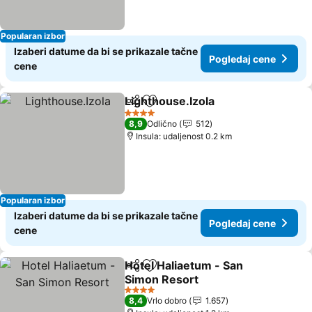
Popularan izbor
Izaberi datume da bi se prikazale tačne
Pogledaj cene
cene
Lighthouse.Izola
Deli
Dodati u favorite
Pogledaj 
4 Zvezdice
8,9
Odlično
512
Insula: udaljenost 0.2 km
Popularan izbor
Izaberi datume da bi se prikazale tačne
Pogledaj cene
cene
Hotel Haliaetum - San
Deli
Dodati u favorite
Simon Resort
Pogledaj cene
4 Zvezdice
8,4
Vrlo dobro
1.657