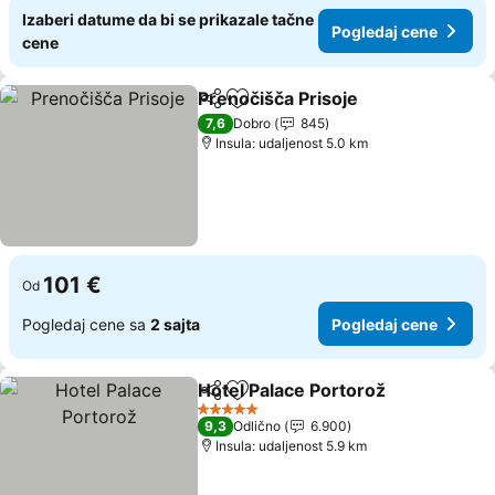
Izaberi datume da bi se prikazale tačne
Pogledaj cene
cene
Prenočišča Prisoje
Deli
Dodati u favorite
Pogleda
7,6
Dobro
845
Insula: udaljenost 5.0 km
101 €
Od
Pogledaj cene sa
2 sajta
Pogledaj cene
Hotel Palace Portorož
Deli
Dodati u favorite
Pogl
5 Zvezdice
9,3
Odlično
6.900
Insula: udaljenost 5.9 km