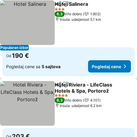
Hotel Salinera
Deli
Dodati u favorite
Pogledaj ce
3 Zvezdice
8,3
Vrlo dobro
1.902
Insula: udaljenost 5.1 km
Popularan izbor
190 €
Od
Pogledaj cene sa
5 sajtova
Pogledaj cene
Hotel Riviera - LifeClass
Deli
Dodati u favorite
Hotels & Spa, Portorož
Pogledaj cene
4 Zvezdice
8,3
Vrlo dobro
4.101
Insula: udaljenost 6.2 km
203 €
Od