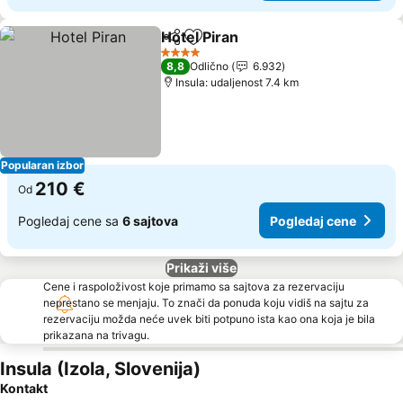
Hotel Piran
Deli
Dodati u favorite
Pogledaj cene
4 Zvezdice
8,8
Odlično
6.932
Insula: udaljenost 7.4 km
Popularan izbor
210 €
Od
Pogledaj cene sa
6 sajtova
Pogledaj cene
Prikaži više
Cene i raspoloživost koje primamo sa sajtova za rezervaciju
neprestano se menjaju. To znači da ponuda koju vidiš na sajtu za
rezervaciju možda neće uvek biti potpuno ista kao ona koja je bila
prikazana na trivagu.
Insula (Izola, Slovenija)
Kontakt