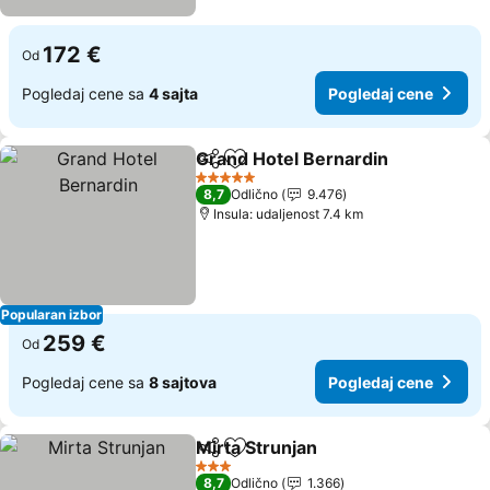
172 €
Od
Pogledaj cene sa
4 sajta
Pogledaj cene
Grand Hotel Bernardin
Deli
Dodati u favorite
Pog
5 Zvezdice
8,7
Odlično
9.476
Insula: udaljenost 7.4 km
Popularan izbor
259 €
Od
Pogledaj cene sa
8 sajtova
Pogledaj cene
Mirta Strunjan
Deli
Dodati u favorite
Pogledaj ce
3 Zvezdice
8,7
Odlično
1.366