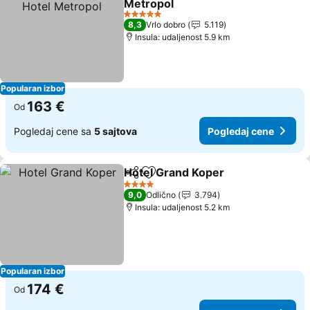
Metropol
Pogledaj cene
5 Zvezdice
8,3
Vrlo dobro
5.119
Insula: udaljenost 5.9 km
Popularan izbor
163 €
Od
Pogledaj cene sa
5 sajtova
Pogledaj cene
Hotel Grand Koper
Deli
Dodati u favorite
Pogleda
4 Zvezdice
9,0
Odlično
3.794
Insula: udaljenost 5.2 km
Popularan izbor
174 €
Od