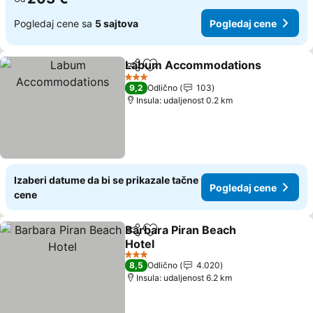
Pogledaj cene sa
5 sajtova
Pogledaj cene
Labum Accommodations
Deli
Dodati u favorite
P
3 Zvezdice
9,2
Odlično
103
Insula: udaljenost 0.2 km
Izaberi datume da bi se prikazale tačne
Pogledaj cene
cene
Barbara Piran Beach
Deli
Dodati u favorite
Hotel
Pogledaj cene
3 Zvezdice
8,5
Odlično
4.020
Insula: udaljenost 6.2 km