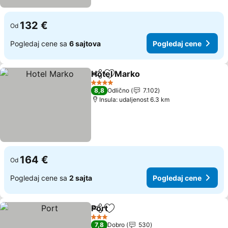
132 €
Od
Pogledaj cene sa
6 sajtova
Pogledaj cene
Hotel Marko
Deli
Dodati u favorite
Pogledaj cene
4 Zvezdice
8,8
Odlično
7.102
Insula: udaljenost 6.3 km
164 €
Od
Pogledaj cene sa
2 sajta
Pogledaj cene
Port
Deli
Dodati u favorite
Pogledaj cene
3 Zvezdice
7,8
Dobro
530