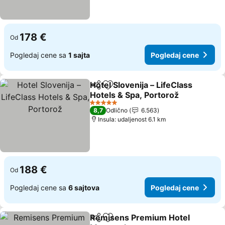
178 €
Od
Pogledaj cene sa
1 sajta
Pogledaj cene
Hotel Slovenija – LifeClass
Deli
Dodati u favorite
Hotels & Spa, Portorož
Pogledaj cene
5 Zvezdice
8,7
Odlično
6.563
Insula: udaljenost 6.1 km
188 €
Od
Pogledaj cene sa
6 sajtova
Pogledaj cene
Remisens Premium Hotel
Deli
Dodati u favorite