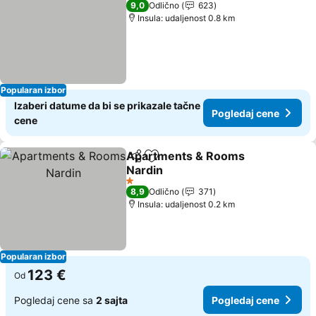
9,0
Odlično
623
Insula: udaljenost 0.8 km
Popularan izbor
Izaberi datume da bi se prikazale tačne
Pogledaj cene
cene
Apartments & Rooms
Deli
Dodati u favorite
Nardin
Pogledaj cene
1 Zvezdice
8,9
Odlično
371
Insula: udaljenost 0.2 km
Popularan izbor
123 €
Od
Pogledaj cene sa
2 sajta
Pogledaj cene