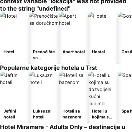
context variable "lokacija" was not provided
to the string "undefined"
Hotel
Prenoćište
Apart hotel
Hostel
Gost
sa
doručkom
Popularne kategorije hotela u Trst
Jeftini
Luksuzni
Hoteli sa
Hoteli u
Spa h
hoteli
hoteli
bazenom
kojima su
dozvoljeni
Hotel Miramare - Adults Only – destinacije u
kućni