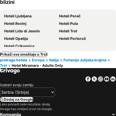
blizini
ljubimci
Hoteli Ljubljana
Hoteli Poreč
Hoteli Rovinj
Hoteli Pula
Hoteli Lido di Jesolo
Hoteli Trst
Hoteli Opatija
Hoteli Portorož
Hoteli Crikvenica
Prikaži sve smeštaje u Trst
pretraga hotela
Evropa
Italija
Furlanija Julijska krajina
Trst
Hotel Miramare - Adults Only
Facebook
Twitter
Insta
Yo
Izaberi svoju zemlju
Dodaj na Google
Lako pronađi naše rezultate: dodaj
trivago kao omiljeni izvor na Google.
Kompanija