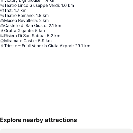
Victory Lighthouse
:
1.4
km
Teatro Lirico Giuseppe Verdi
:
1.6
km
Trst
:
1.7
km
Teatro Romano
:
1.8
km
Museo Revoltella
:
2
km
Castello di San Giusto
:
2.1
km
Grotta Gigante
:
5
km
Risiera Di San Sabba
:
5.2
km
Miramare Castle
:
5.9
km
Trieste – Friuli Venezia Giulia Airport
:
29.1
km
Explore nearby attractions
Proširi mapu