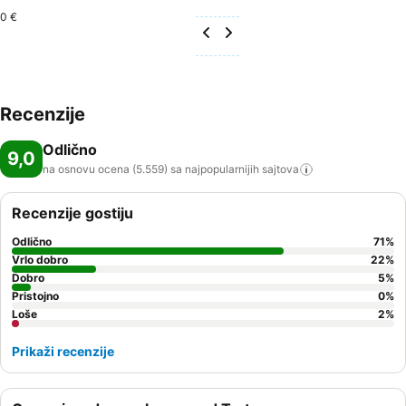
0 €
Recenzije
Odlično
9,0
na osnovu ocena (5.559) sa najpopularnijih
sajtova
Recenzije gostiju
Odlično
71
%
Vrlo dobro
22
%
Dobro
5
%
Pristojno
0
%
Loše
2
%
Prikaži recenzije