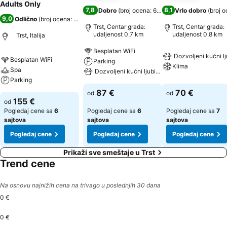
Adults Only
7,8
8,1
Dobro
(
broj ocena: 6.662
)
Vrlo dobro
(
broj 
9,0
Odlično
(
broj ocena: 5.559
)
Trst, Centar grada:
Trst, Centar grada:
udaljenost 0.7 km
udaljenost 0.8 km
Trst, Italija
Besplatan WiFi
Dozvoljeni kućni l
Besplatan WiFi
Parking
Klima
Spa
Dozvoljeni kućni ljubimci
Parking
87 €
70 €
od
od
155 €
od
Pogledaj cene sa
6
Pogledaj cene sa
6
Pogledaj cene sa
7
sajtova
sajtova
sajtova
Pogledaj cene
Pogledaj cene
Pogledaj cene
Prikaži sve smeštaje u Trst
Trend cene
Na osnovu najnižih cena na trivago u poslednjih 30 dana
0 €
0 €