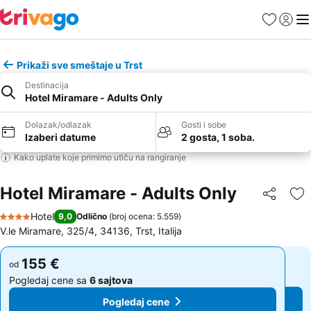
Favoriti
Prijavi
Men
Prikaži sve smeštaje u Trst
Destinacija
Hotel Miramare - Adults Only
Dolazak/odlazak
Gosti i sobe
Izaberi datume
2 gosta, 1 soba.
Kako uplate koje primimo utiču na rangiranje
Hotel Miramare - Adults Only
Deli
Do
Hotel
9,0
Odlično
(
broj ocena: 5.559
)
4 Zvezdice
V.le Miramare, 325/4, 34136, Trst, Italija
155 €
155 €
od
od
Pogledaj cene sa
6 sajtova
Pogledaj cene sa
6 sajtova
Pogledaj cene
Pogledaj cene