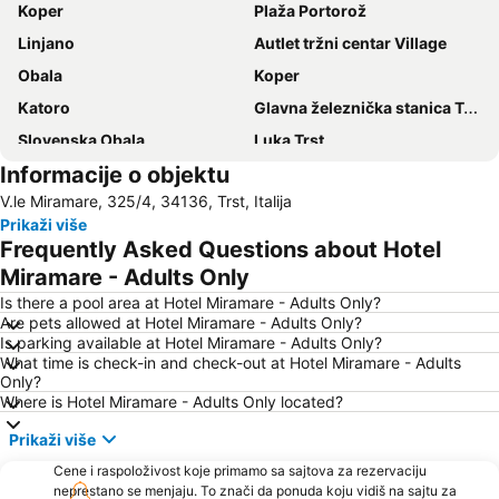
Koper
Plaža Portorož
Linjano
Autlet tržni centar Village
Obala
Koper
Katoro
Glavna železnička stanica Trst
Slovenska Obala
Luka Trst
Informacije o objektu
Laguna Stella Maris
Barcolana
V.le Miramare, 325/4, 34136, Trst, Italija
Austostazione di Trieste
Plaža Simonov zaliv
Prikaži više
Grado Pineta
Gretta
Frequently Asked Questions about Hotel
Adria Ankaran
Simonov zaliv
Miramare - Adults Only
St. Bernardin
Bor Crni vrh
Is there a pool area at Hotel Miramare - Adults Only?
Are pets allowed at Hotel Miramare - Adults Only?
Servola
Vile Park Bernardin
Is parking available at Hotel Miramare - Adults Only?
What time is check-in and check-out at Hotel Miramare - Adults
Spiaggia Principale
Park
Only?
Lignano Pineta
Ambasciatori
Where is Hotel Miramare - Adults Only located?
Mirta
Staro mesto Piran
Prikaži više
Aquarium Piran
Rose Spa
Cene i raspoloživost koje primamo sa sajtova za rezervaciju
neprestano se menjaju. To znači da ponuda koju vidiš na sajtu za
Laguna
Postojnska jama