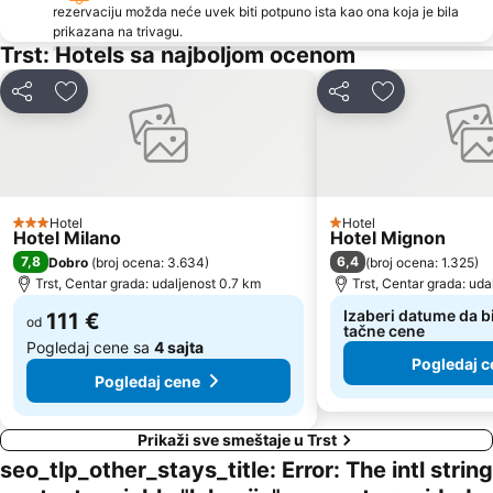
rezervaciju možda neće uvek biti potpuno ista kao ona koja je bila
Valeta AC Lanterna
Galeb AC Solaris
prikazana na trivagu.
Trst: Hotels sa najboljom ocenom
Deli
Dodati u favorite
Deli
Dodati u favo
Hotel
Hotel
3 Zvezdice
1 Zvezdice
Hotel Milano
Hotel Mignon
7,8
6,4
Dobro
(
broj ocena: 3.634
)
(
broj ocena: 1.325
)
Trst, Centar grada: udaljenost 0.7 km
Trst, Centar grada: uda
Izaberi datume da bi
111 €
od
tačne cene
Pogledaj cene sa
4 sajta
Pogledaj c
Pogledaj cene
Prikaži sve smeštaje u Trst
seo_tlp_other_stays_title: Error: The intl string