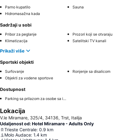
Parno kupatilo
Sauna
Hidromasažna kada
Sadržaji u sobi
Pribor za peglanje
Prozori koji se otvaraju
Klimatizacija
Satelitski TV kanali
Prikaži više
Sportski objekti
Surfovanje
Ronjenje sa disalicom
Objekti za vodene sportove
Dostupnost
Parking sa prilazom za osobe sa invaliditetom
Lokacija
V.le Miramare, 325/4, 34136, Trst, Italija
Udaljenost od: Hotel Miramare - Adults Only
Trieste Centrale
:
0.9
km
Molo Audace
:
1.4
km