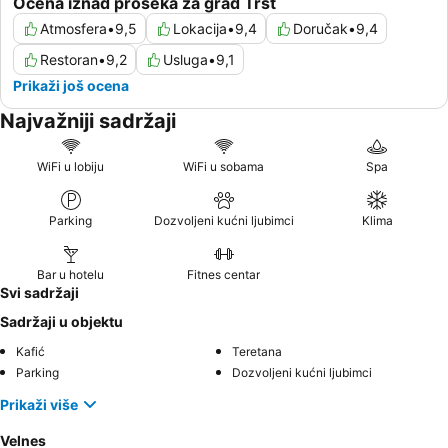
Ocena iznad proseka za grad Trst
Atmosfera
•
9,5
Lokacija
•
9,4
Doručak
•
9,4
Restoran
•
9,2
Usluga
•
9,1
Prikaži još ocena
Najvažniji sadržaji
WiFi u lobiju
WiFi u sobama
Spa
Parking
Dozvoljeni kućni ljubimci
Klima
Bar u hotelu
Fitnes centar
Svi sadržaji
Sadržaji u objektu
Kafić
Teretana
Parking
Dozvoljeni kućni ljubimci
Prikaži više
Velnes