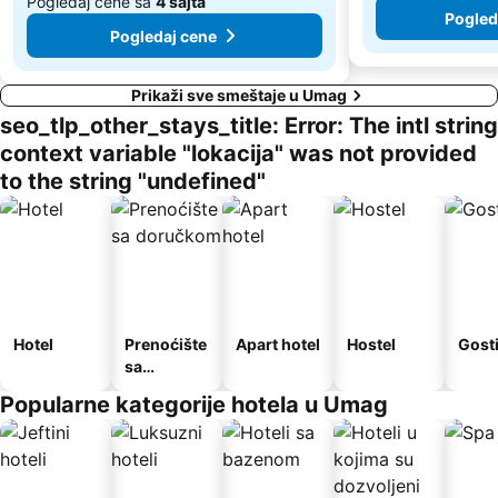
Pogledaj cene sa
4 sajta
Pogled
Pogledaj cene
Prikaži sve smeštaje u Umag
seo_tlp_other_stays_title: Error: The intl string
context variable "lokacija" was not provided
to the string "undefined"
Hotel
Prenoćište
Apart hotel
Hostel
Gost
sa
doručkom
Popularne kategorije hotela u Umag