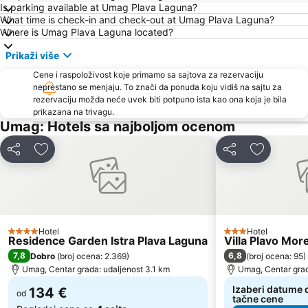
Delfin
Plaža Simonov zaliv
Is parking available at Umag Plava Laguna?
What time is check-in and check-out at Umag Plava Laguna?
FKK Ulika
Istrian Riviera
Where is Umag Plava Laguna located?
Grado Pineta
AC Zelena Laguna
Prikaži više
Austostazione di Trieste
Barcolana
Cene i raspoloživost koje primamo sa sajtova za rezervaciju
Stari Grad
Amarin
neprestano se menjaju. To znači da ponuda koju vidiš na sajtu za
rezervaciju možda neće uvek biti potpuno ista kao ona koja je bila
St. Bernardin
Simonov zaliv
prikazana na trivagu.
Adria Ankaran
Poreč 24 hours
Umag: Hotels sa najboljom ocenom
Gradsko kupalište Poreč
Gretta
Deli
Dodati u favorite
Deli
Dodati u 
Polari
Vile Park Bernardin
Spiaggia Principale
Servola
Lignano Pineta
Spiaggia Bibione
Stand up Comedy by Željko Pervan
Laguna
Hotel
Hotel
4 Zvezdice
3 Zvezdice
Residence Garden Istra Plava Laguna
Villa Plavo Mor
Rose Spa
Aquarium Piran
7,8
6,8
Dobro
(
broj ocena: 2.369
)
(
broj ocena: 95
)
Staro mesto Piran
Mirta
Umag, Centar grada: udaljenost 3.1 km
Umag, Centar grad
Valeta AC Lanterna
Galeb AC Solaris
Izaberi datume d
134 €
od
tačne cene