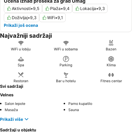
Ocena iznad proseka za grad Umag
Aktivnosti
•
9,5
Plaža
•
9,4
Lokacija
•
9,3
Doživljaj
•
9,3
WiFi
•
9,1
Prikaži još ocena
Najvažniji sadržaji
WiFi u lobiju
WiFi u sobama
Bazen
Spa
Parking
Klima
Restoran
Bar u hotelu
Fitnes centar
Svi sadržaji
Velnes
Salon lepote
Parno kupatilo
Masaža
Sauna
Prikaži više
Sadržaji u objektu