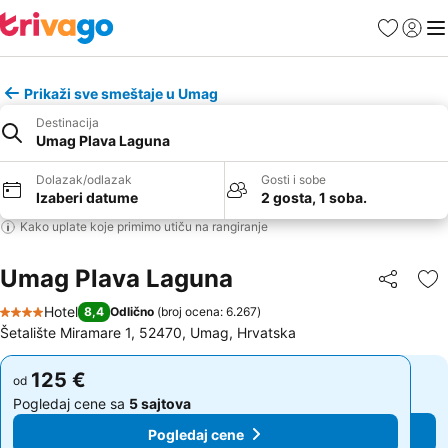
Favoriti
Prijavi
Men
Prikaži sve smeštaje u Umag
Destinacija
Umag Plava Laguna
Dolazak/odlazak
Gosti i sobe
Izaberi datume
2 gosta, 1 soba.
Kako uplate koje primimo utiču na rangiranje
Umag Plava Laguna
Deli
Do
Hotel
8,4
Odlično
(
broj ocena: 6.267
)
4 Zvezdice
Šetalište Miramare 1, 52470, Umag, Hrvatska
125 €
125 €
od
od
Pogledaj cene sa
5 sajtova
Pogledaj cene sa
5 sajtova
Pogledaj cene
Pogledaj cene