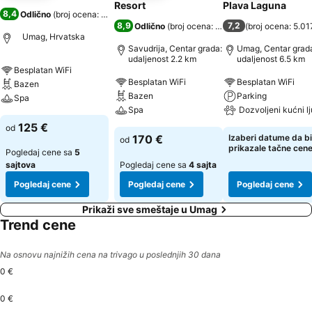
Resort
Plava Laguna
8,4
Odlično
(
broj ocena: 6.267
)
8,9
7,2
Odlično
(
broj ocena: 4.281
)
(
broj ocena: 5.01
Umag, Hrvatska
Savudrija, Centar grada:
Umag, Centar grad
udaljenost 2.2 km
udaljenost 6.5 km
Besplatan WiFi
Besplatan WiFi
Besplatan WiFi
Bazen
Bazen
Parking
Spa
Spa
Dozvoljeni kućni l
125 €
od
170 €
Izaberi datume da bi
od
prikazale tačne cen
Pogledaj cene sa
5
sajtova
Pogledaj cene sa
4 sajta
Pogledaj cene
Pogledaj cene
Pogledaj cene
Prikaži sve smeštaje u Umag
Trend cene
Na osnovu najnižih cena na trivago u poslednjih 30 dana
0 €
0 €