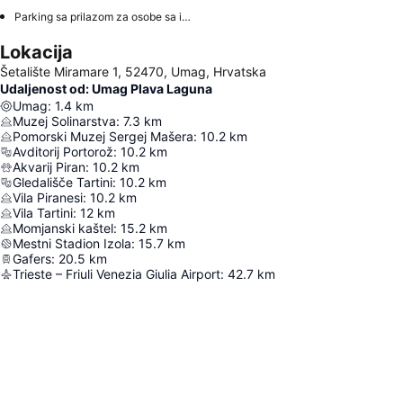
Parking sa prilazom za osobe sa invaliditetom
Lokacija
Šetalište Miramare 1, 52470, Umag, Hrvatska
Udaljenost od: Umag Plava Laguna
Umag
:
1.4
km
Muzej Solinarstva
:
7.3
km
Pomorski Muzej Sergej Mašera
:
10.2
km
Avditorij Portorož
:
10.2
km
Akvarij Piran
:
10.2
km
Gledališče Tartini
:
10.2
km
Vila Piranesi
:
10.2
km
Vila Tartini
:
12
km
Momjanski kaštel
:
15.2
km
Mestni Stadion Izola
:
15.7
km
Gafers
:
20.5
km
Trieste – Friuli Venezia Giulia Airport
:
42.7
km