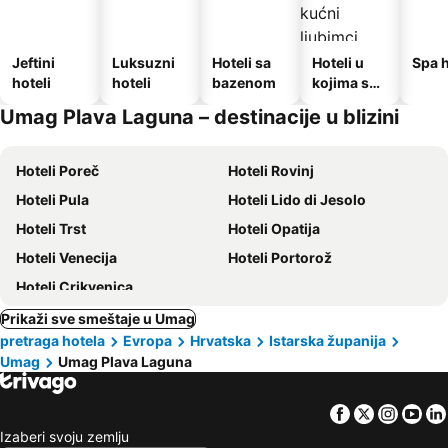
Jeftini
Luksuzni
Hoteli sa
Hoteli u
Spa h
hoteli
hoteli
bazenom
kojima su
dozvoljeni
Umag Plava Laguna – destinacije u blizini
kućni
ljubimci
Hoteli Poreč
Hoteli Rovinj
Hoteli Pula
Hoteli Lido di Jesolo
Hoteli Trst
Hoteli Opatija
Hoteli Venecija
Hoteli Portorož
Hoteli Crikvenica
Prikaži sve smeštaje u Umag
pretraga hotela
Evropa
Hrvatska
Istarska županija
Umag
Umag Plava Laguna
Facebook
Twitter
Insta
Yo
Izaberi svoju zemlju