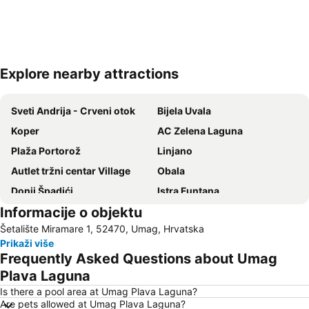
Explore nearby attractions
Proširi mapu
Sveti Andrija - Crveni otok
Bijela Uvala
Koper
AC Zelena Laguna
Plaža Portorož
Linjano
Autlet tržni centar Village
Obala
Donji Špadići
Istra Funtana
Informacije o objektu
Katoro
Koper
Šetalište Miramare 1, 52470, Umag, Hrvatska
Glavna železnička stanica Trst
Villas Rubin
Prikaži više
Slovenska Obala
Bibione Pineda
Frequently Asked Questions about Umag
Laguna Stella Maris
Luka Trst
Plava Laguna
Zlatni Rt
Obala maršala Tita
Is there a pool area at Umag Plava Laguna?
Are pets allowed at Umag Plava Laguna?