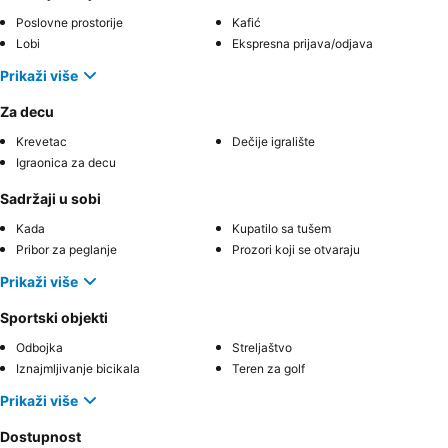
Poslovne prostorije
Kafić
Lobi
Ekspresna prijava/odjava
Prikaži više
Za decu
Krevetac
Dečije igralište
Igraonica za decu
Sadržaji u sobi
Kada
Kupatilo sa tušem
Pribor za peglanje
Prozori koji se otvaraju
Prikaži više
Sportski objekti
Odbojka
Streljaštvo
Iznajmljivanje bicikala
Teren za golf
Prikaži više
Dostupnost