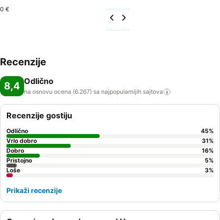
0 €
Recenzije
Odlično
8,4
na osnovu ocena (6.267) sa najpopularnijih
sajtova
Recenzije gostiju
Odlično
45
%
Vrlo dobro
31
%
Dobro
16
%
Pristojno
5
%
Loše
3
%
Prikaži recenzije