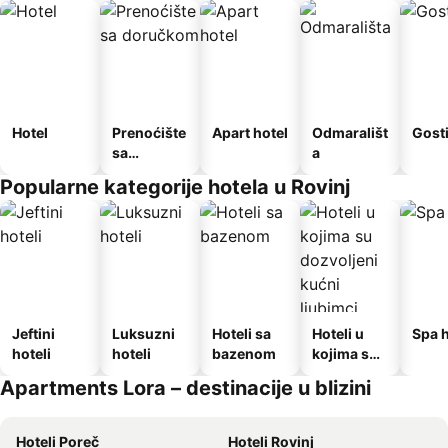
Hotel
Prenoćište
Apart hotel
Odmarališt
Gost
sa
a
doručkom
Popularne kategorije hotela u Rovinj
Jeftini
Luksuzni
Hoteli sa
Hoteli u
Spa h
hoteli
hoteli
bazenom
kojima su
dozvoljeni
Apartments Lora – destinacije u blizini
kućni
ljubimci
Hoteli Poreč
Hoteli Rovinj