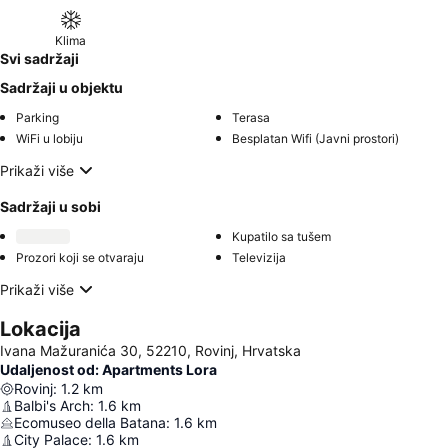
Klima
Svi sadržaji
Sadržaji u objektu
Parking
Terasa
WiFi u lobiju
Besplatan Wifi (Javni prostori)
Prikaži više
Sadržaji u sobi
Kupatilo sa tušem
Prozori koji se otvaraju
Televizija
Prikaži više
Lokacija
Ivana Mažuranića 30, 52210, Rovinj, Hrvatska
Udaljenost od: Apartments Lora
Rovinj
:
1.2
km
Balbi's Arch
:
1.6
km
Ecomuseo della Batana
:
1.6
km
City Palace
:
1.6
km