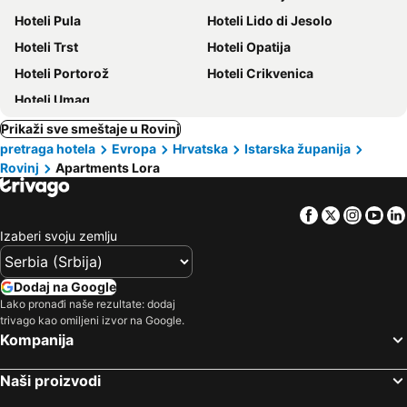
Hoteli Pula
Hoteli Lido di Jesolo
Hoteli Trst
Hoteli Opatija
Hoteli Portorož
Hoteli Crikvenica
Hoteli Umag
Prikaži sve smeštaje u Rovinj
pretraga hotela
Evropa
Hrvatska
Istarska županija
Rovinj
Apartments Lora
Facebook
Twitter
Insta
Yo
Izaberi svoju zemlju
Dodaj na Google
Lako pronađi naše rezultate: dodaj
trivago kao omiljeni izvor na Google.
Kompanija
Naši proizvodi