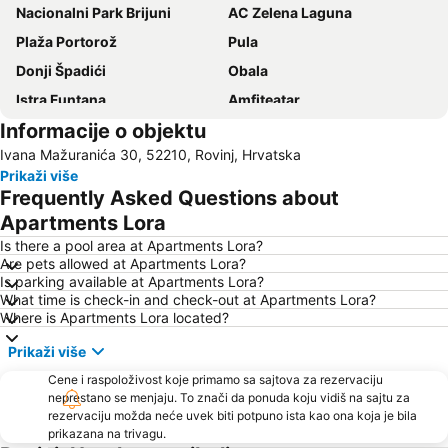
Nacionalni Park Brijuni
AC Zelena Laguna
Plaža Portorož
Pula
Donji Špadići
Obala
Istra Funtana
Amfiteatar
Informacije o objektu
Ambrela
Katoro
Ivana Mažuranića 30, 52210, Rovinj, Hrvatska
Villas Rubin
Slovenska Obala
Prikaži više
Zlatni Rt
Laguna Stella Maris
Frequently Asked Questions about
Delfin
Obala maršala Tita
Apartments Lora
Amarin
Stari Grad
Is there a pool area at Apartments Lora?
Are pets allowed at Apartments Lora?
AC Zelena Laguna
Istrian Riviera
Is parking available at Apartments Lora?
What time is check-in and check-out at Apartments Lora?
FKK Ulika
Brioni
Where is Apartments Lora located?
Polari
Gradsko kupalište Poreč
Prikaži više
Poreč 24 hours
Kap Kamenjak
Cene i raspoloživost koje primamo sa sajtova za rezervaciju
St. Bernardin
Stand up Comedy by Željko Pervan
neprestano se menjaju. To znači da ponuda koju vidiš na sajtu za
rezervaciju možda neće uvek biti potpuno ista kao ona koja je bila
Autobusna postaja Pula
Maslinica
prikazana na trivagu.
Vile Park Bernardin
Koversada