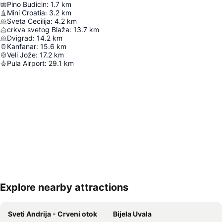
Pino Budicin
:
1.7
km
Mini Croatia
:
3.2
km
Sveta Cecilija
:
4.2
km
crkva svetog Blaža
:
13.7
km
Dvigrad
:
14.2
km
Kanfanar
:
15.6
km
Veli Jože
:
17.2
km
Pula Airport
:
29.1
km
Explore nearby attractions
Proširi mapu
Sveti Andrija - Crveni otok
Bijela Uvala