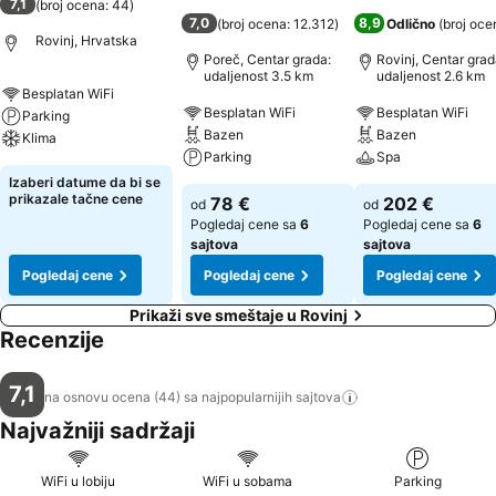
7,1
(
broj ocena: 44
)
7,0
8,9
(
broj ocena: 12.312
)
Odlično
(
broj oce
Rovinj, Hrvatska
Poreč, Centar grada:
Rovinj, Centar grad
udaljenost 3.5 km
udaljenost 2.6 km
Besplatan WiFi
Besplatan WiFi
Besplatan WiFi
Parking
Bazen
Bazen
Klima
Parking
Spa
Izaberi datume da bi se
prikazale tačne cene
78 €
202 €
od
od
Pogledaj cene sa
6
Pogledaj cene sa
6
sajtova
sajtova
Pogledaj cene
Pogledaj cene
Pogledaj cene
Prikaži sve smeštaje u Rovinj
Recenzije
7,1
na osnovu ocena (44) sa najpopularnijih
sajtova
Najvažniji sadržaji
WiFi u lobiju
WiFi u sobama
Parking