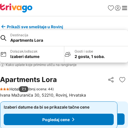
Favoriti
Prijavi
Men
Prikaži sve smeštaje u Rovinj
Destinacija
Apartments Lora
Dolazak/odlazak
Gosti i sobe
Izaberi datume
2 gosta, 1 soba.
Kako uplate koje primimo utiču na rangiranje
Apartments Lora
Deli
Do
Hotel
7,1
(
broj ocena: 44
)
3 Zvezdice
Ivana Mažuranića 30, 52210, Rovinj, Hrvatska
Izaberi datume da bi se prikazale tačne cene
Izaberi datume da bi se prikazale tačne cene
Pogledaj cene
Pogledaj cene