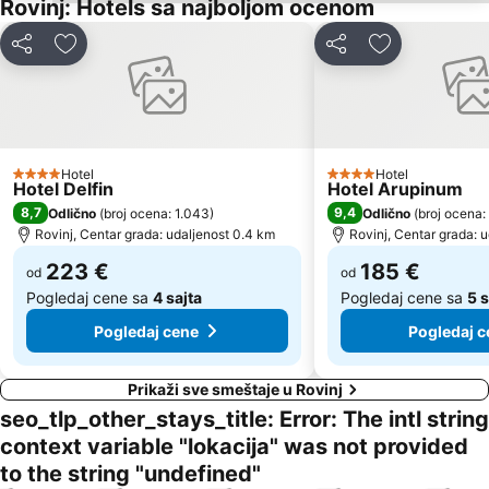
Rovinj: Hotels sa najboljom ocenom
Fisherman's Party
Parentium
Deli
Dodati u favorite
Deli
Dodati u favo
Brulo
Galeb AC Solaris
Valeta AC Lanterna
Communal Palace
Pula Airport
Levan
Girandella
Laguna
Hotel
Hotel
4 Zvezdice
4 Zvezdice
Hotel Delfin
Hotel Arupinum
Rose Spa
8,7
9,4
Odlično
(
broj ocena: 1.043
)
Odlično
(
broj ocena:
Rovinj, Centar grada: udaljenost 0.4 km
Rovinj, Centar grada: 
223 €
185 €
od
od
Pogledaj cene sa
4 sajta
Pogledaj cene sa
5 
Pogledaj cene
Pogledaj c
Prikaži sve smeštaje u Rovinj
seo_tlp_other_stays_title: Error: The intl string
context variable "lokacija" was not provided
to the string "undefined"