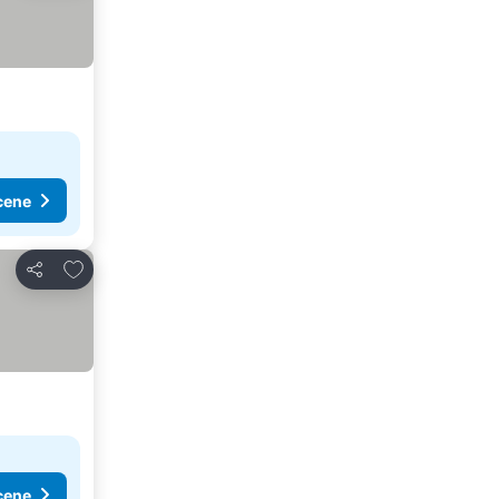
cene
Dodati u favorite
Deli
cene