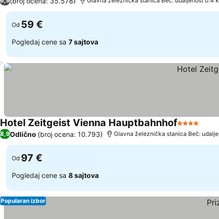
(broj ocena: 35.578)
6,9
Glavna železnička stanica Beč: udaljenost 0.4 
59 €
Od
Pogledaj cene sa
7 sajtova
Hotel Zeitgeist Vienna Hauptbahnhof
4 Zvezdice
Pogl
Odlično
(broj ocena: 10.793)
8,9
Glavna železnička stanica Beč: udalj
97 €
Od
Pogledaj cene sa
8 sajtova
Popularan izbor