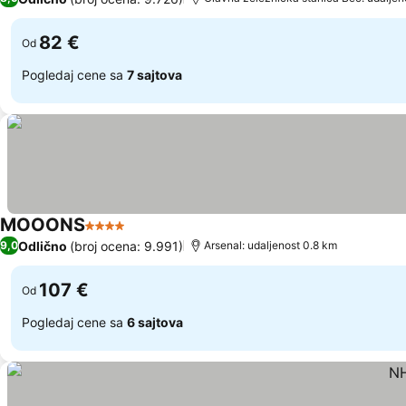
82 €
Od
Pogledaj cene sa
7 sajtova
MOOONS
4 Zvezdice
Pogledaj cene
Odlično
(broj ocena: 9.991)
9,0
Arsenal: udaljenost 0.8 km
107 €
Od
Pogledaj cene sa
6 sajtova