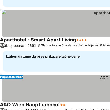
Aparthotel - Smart Apart Living
4 Zvezdice
Pogledaj ce
(broj ocena: 1.969)
6,8
Glavna železnička stanica Beč: udaljenost 0.9 km
Izaberi datume da bi se prikazale tačne cene
Popularan izbor
A&O Wien Hauptbahnhof
2 Zvezdice
Pogledaj cene