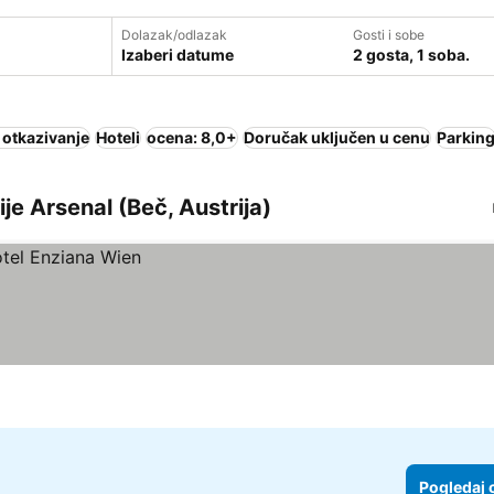
Dolazak/odlazak
Gosti i sobe
Izaberi datume
2 gosta, 1 soba.
 otkazivanje
Hoteli
ocena: 8,0+
Doručak uključen u cenu
Parkin
ije Arsenal (Beč, Austrija)
Pogledaj 