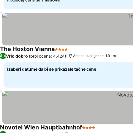
The Hoxton Vienna
4 Zvezdice
Pogledaj cene
Vrlo dobro
(broj ocena: 4.424)
8,4
Arsenal: udaljenost 1.9 km
Izaberi datume da bi se prikazale tačne cene
Novotel Wien Hauptbahnhof
4 Zvezdice
Pogledaj cene