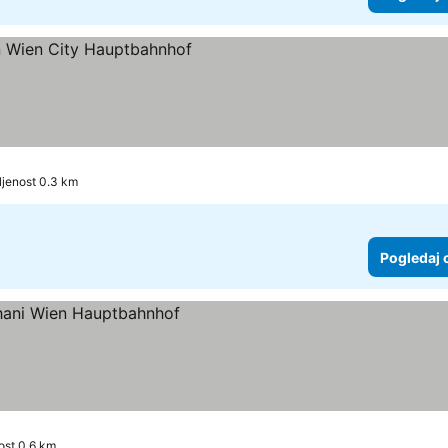
daj cene
ljenost 0.3 km
Pogledaj 
cene
ost 0.6 km