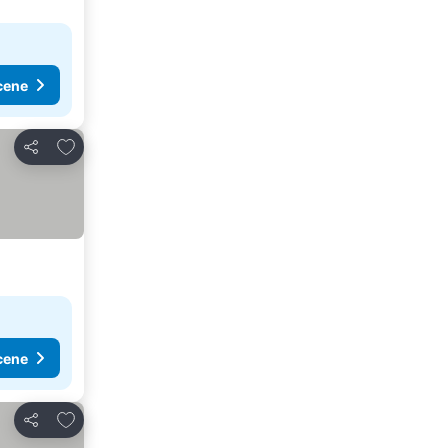
cene
Dodati u favorite
Deli
cene
Dodati u favorite
Deli