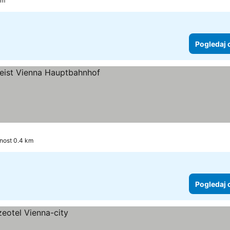
km
Pogledaj 
edaj cene
enost 0.4 km
Pogledaj 