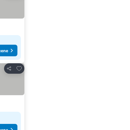
cene
Dodati u favorite
Deli
cene