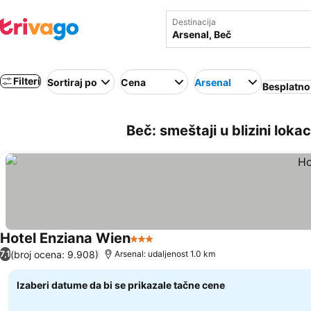
Destinacija
Filteri
Sortiraj po
Cena
Arsenal
Besplatno
Beč: smeštaji u blizini lokac
Hotel Enziana Wien
3 Zvezdice
Pogledaj cene
(broj ocena: 9.908)
7,1
Arsenal: udaljenost 1.0 km
Izaberi datume da bi se prikazale tačne cene