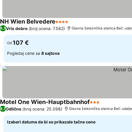
NH Wien Belvedere
4 Zvezdice
Pogledaj cene
Vrlo dobro
(broj ocena: 7.582)
8,3
Glavna železnička stanica Beč: udal
107 €
Od
Pogledaj cene sa
8 sajtova
Motel One Wien-Hauptbahnhof
3 Zvezdice
Pogledaj cene
Odlično
(broj ocena: 25.098)
8,7
Glavna železnička stanica Beč: udalj
Izaberi datume da bi se prikazale tačne cene