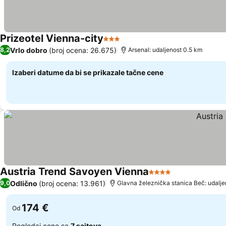
Prizeotel Vienna-city
3 Zvezdice
Pogledaj cene
Vrlo dobro
(broj ocena: 26.675)
8,2
Arsenal: udaljenost 0.5 km
Izaberi datume da bi se prikazale tačne cene
Austria Trend Savoyen Vienna
4 Zvezdice
Pogledaj cen
Odlično
(broj ocena: 13.961)
9,0
Glavna železnička stanica Beč: udalje
174 €
Od
Pogledaj cene sa
7 sajtova