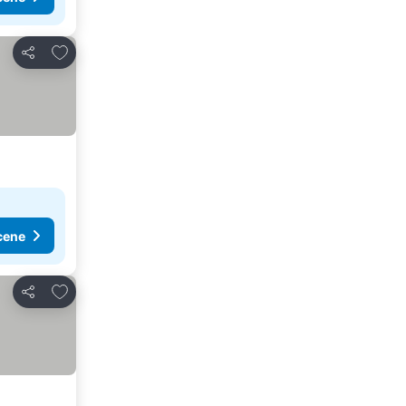
Dodati u favorite
Deli
cene
Dodati u favorite
Deli