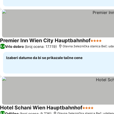
Premier Inn Wien City Hauptbahnhof
4 Zvezdice
Pogle
Vrlo dobro
(broj ocena: 17.119)
8,4
Glavna železnička stanica Beč: uda
Izaberi datume da bi se prikazale tačne cene
Hotel Schani Wien Hauptbahnhof
4 Zvezdice
Pogledaj 
Odlično
(broj ocena: 9.726)
8,9
Glavna železnička stanica Beč: udaljen