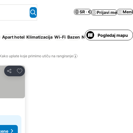
SR · €
Meni
Prijavi me
Pogledaj mapu
g
Apart hotel
Klimatizacija
Wi-Fi
Bazen
Nije potrebno plaćanje u
Kako uplate koje primimo utiču na rangiranje
Dodati u favorite
Deli
cene