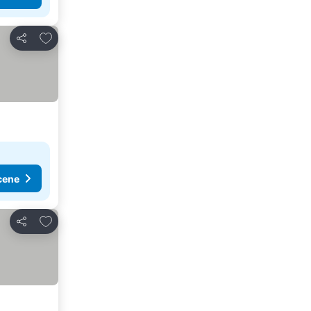
Dodati u favorite
Deli
cene
Dodati u favorite
Deli