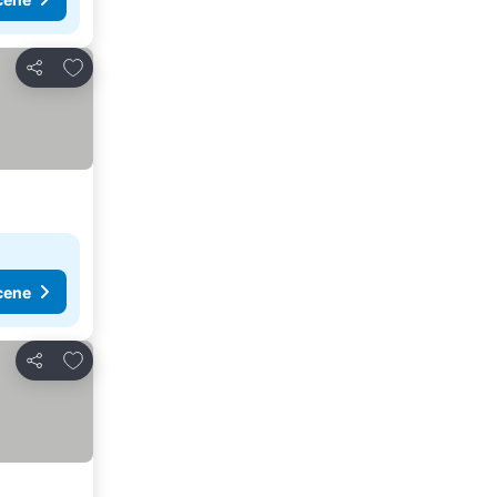
Dodati u favorite
Deli
cene
Dodati u favorite
Deli