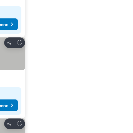
cene
Dodati u favorite
Deli
cene
Dodati u favorite
Deli