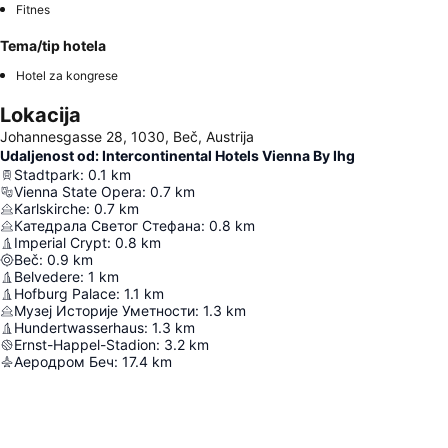
Fitnes
Tema/tip hotela
Hotel za kongrese
Lokacija
Johannesgasse 28, 1030, Beč, Austrija
Udaljenost od: Intercontinental Hotels Vienna By Ihg
Stadtpark
:
0.1
km
Vienna State Opera
:
0.7
km
Karlskirche
:
0.7
km
Катедрала Светог Стефана
:
0.8
km
Imperial Crypt
:
0.8
km
Beč
:
0.9
km
Belvedere
:
1
km
Hofburg Palace
:
1.1
km
Музеј Историје Уметности
:
1.3
km
Hundertwasserhaus
:
1.3
km
Ernst-Happel-Stadion
:
3.2
km
Аеродром Беч
:
17.4
km