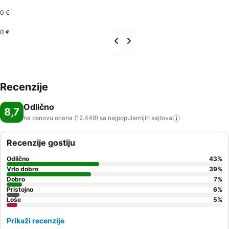
0 €
0 €
Recenzije
Odlično
8,7
na osnovu ocena (12.448) sa najpopularnijih
sajtova
Recenzije gostiju
Odlično
43
%
Vrlo dobro
39
%
Dobro
7
%
Pristojno
6
%
Loše
5
%
Prikaži recenzije