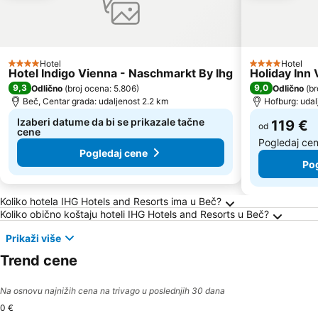
Hotel
Hotel
4 Zvezdice
4 Zvezdice
Hotel Indigo Vienna - Naschmarkt By Ihg
Holiday Inn 
9,3
9,0
Odlično
(
broj ocena: 5.806
)
Odlično
(
br
Beč, Centar grada: udaljenost 2.2 km
Hofburg: udal
Izaberi datume da bi se prikazale tačne
119 €
od
cene
Pogledaj ce
Pogledaj cene
Po
Frequently Asked Questions about Beč
Koliko hotela IHG Hotels and Resorts ima u Beč?
Koliko obično koštaju hoteli IHG Hotels and Resorts u Beč?
Prikaži više
Trend cene
Na osnovu najnižih cena na trivago u poslednjih 30 dana
0 €