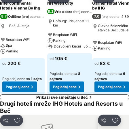
Deli
Dodati u favorite
Deli
Dodati u favorite
Deli
Dodati u 
Intercontinental
NH Wien City
Garner Hotel Vien
Hotels Vienna By Ihg
by IHG
8,2
Vrlo dobro
(
broj ocena: 7.298
)
8,7
7,0
Odlično
(
broj ocena: 12.448
)
(
broj ocena: 4.3
Hofburg: udaljenost 1.1
km
Beč, Austrija
Glavna železnička
stanica Beč: udalje
0.6 km
Besplatan WiFi
Besplatan WiFi
Parking
Besplatan WiFi
Spa
Dozvoljeni kućni ljubimci
Parking
Parking
105 €
od
220 €
82 €
od
od
Pogledaj cene sa
8
Pogledaj cene sa
6
Pogledaj cene sa
1 sajta
sajtova
sajtova
Pogledaj cene
Pogledaj cene
Pogledaj cene
Prikaži sve smeštaje u Beč
Drugi hoteli mreže IHG Hotels and Resorts u
Beč
Deli
Dodati u favorite
Deli
Dodati