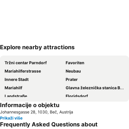
Explore nearby attractions
Proširi mapu
Tržni centar Parndorf
Favoriten
Mariahilferstrasse
Neubau
Innere Stadt
Prater
Mariahilf
Glavna železnička stanica Beč
Landstraße
Floridsdorf
Informacije o objektu
Vienna Airport
Šonbrunski zoološki vrt
Johannesgasse 28, 1030, Beč, Austrija
Wiener Stadthalle
Leopoldstadt
Prikaži više
U-Bahnlinie U1
Meidling
Frequently Asked Questions about