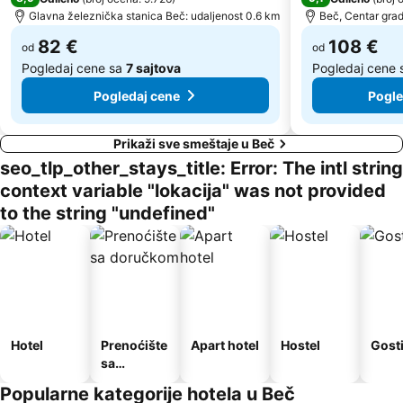
Gerhard Hanappi Stadion
Josefsplatz
Glavna železnička stanica Beč: udaljenost 0.6 km
Beč, Centar grad
82 €
108 €
od
od
Pogledaj cene sa
7 sajtova
Pogledaj cene
Pogledaj cene
Pogle
Prikaži sve smeštaje u Beč
seo_tlp_other_stays_title: Error: The intl string
context variable "lokacija" was not provided
to the string "undefined"
Hotel
Prenoćište
Apart hotel
Hostel
Gost
sa
doručkom
Popularne kategorije hotela u Beč