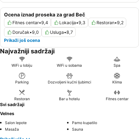
Ocena iznad proseka za grad Beč
Fitnes centar
•
9,4
Lokacija
•
9,3
Restoran
•
9,2
Doručak
•
9,0
Usluga
•
8,7
Prikaži još ocena
Najvažniji sadržaji
WiFi u lobiju
WiFi u sobama
Spa
Parking
Dozvoljeni kućni ljubimci
Klima
Restoran
Bar u hotelu
Fitnes centar
Svi sadržaji
Velnes
Salon lepote
Parno kupatilo
Masaža
Sauna