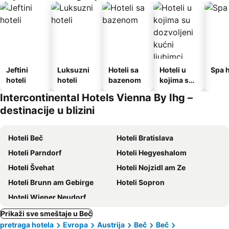
Jeftini
Luksuzni
Hoteli sa
Hoteli u
Spa h
hoteli
hoteli
bazenom
kojima su
dozvoljeni
Intercontinental Hotels Vienna By Ihg –
kućni
destinacije u blizini
ljubimci
Hoteli Beč
Hoteli Bratislava
Hoteli Parndorf
Hoteli Hegyeshalom
Hoteli Švehat
Hoteli Nojzidl am Ze
Hoteli Brunn am Gebirge
Hoteli Sopron
Hoteli Wiener Neudorf
Prikaži sve smeštaje u Beč
pretraga hotela
Evropa
Austrija
Beč
Beč