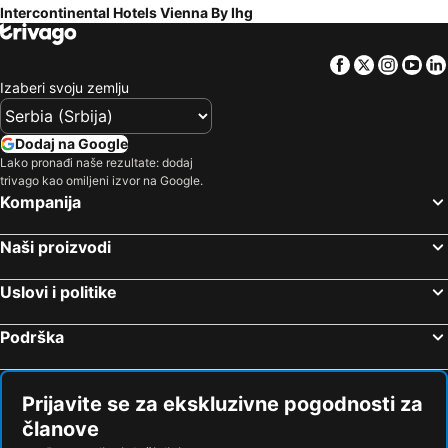
Intercontinental Hotels Vienna By Ihg
Facebook
Twitter
Insta
Yo
Izaberi svoju zemlju
Dodaj na Google
Lako pronađi naše rezultate: dodaj
trivago kao omiljeni izvor na Google.
Kompanija
Naši proizvodi
Uslovi i politike
Podrška
Prijavite se za ekskluzivne pogodnosti za
članove