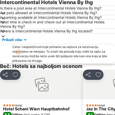
Graben
Kaiserstraße
Intercontinental Hotels Vienna By Ihg
Penzing
Istorijski centar Beča
Is there a pool area at Intercontinental Hotels Vienna By Ihg?
Are pets allowed at Intercontinental Hotels Vienna By Ihg?
Hofburg
Wien Simmering
Is parking available at Intercontinental Hotels Vienna By Ihg?
What time is check-in and check-out at Intercontinental Hotels
Ottakring
Tržni centar Shopping city Sud
Vienna By Ihg?
Belvedere Palace
Lugner City
Where is Intercontinental Hotels Vienna By Ihg located?
Simmering
Austrijska galerija Belvedere
Prikaži više
Bahnhof Südtiroler Platz
Arsenal
Cene i raspoloživost koje primamo sa sajtova za rezervaciju
neprestano se menjaju. To znači da ponuda koju vidiš na sajtu za
Stadion Center
Albertina
rezervaciju možda neće uvek biti potpuno ista kao ona koja je bila
Wiener U-Bahn
Alter Bahnhof Stammersdorf - Stammersdorfer Bahnhofspark
prikazana na trivagu.
Beč: Hotels sa najboljom ocenom
Wien Mitte - The Mall
Stephansdom
Silvesterpfad
Casablanca
Deli
Dodati u favorite
Deli
Dodati u
Franz-Josefs-Bahnhof
Šonbrun - Schönbrunn
Therme Wien
Simmeringer Hauptstraße
Hafen Freudenau
Opera
Pfarre Maria Geburt am Rennweg
Alsergrund
Hotel
Hotel
4 Zvezdice
4 Zvezdice
Hotel Schani Wien Hauptbahnhof
Jaz In The Cit
Železnička stanica Beč Meidling
Hernals
8,9
9,1
Odlično
(
broj ocena: 9.726
)
Odlično
(
broj 