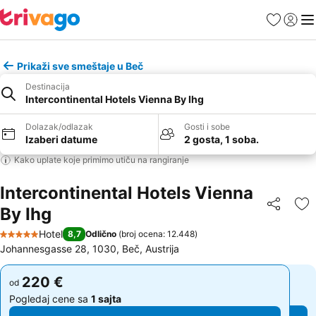
Favoriti
Prijavi
Men
Prikaži sve smeštaje u Beč
Destinacija
Intercontinental Hotels Vienna By Ihg
Dolazak/odlazak
Gosti i sobe
Izaberi datume
2 gosta, 1 soba.
Kako uplate koje primimo utiču na rangiranje
Intercontinental Hotels Vienna
By Ihg
Deli
Do
Hotel
8,7
Odlično
(
broj ocena: 12.448
)
5 Zvezdice
Johannesgasse 28, 1030, Beč, Austrija
220 €
220 €
od
od
Pogledaj cene sa
1 sajta
Pogledaj cene sa
1 sajta