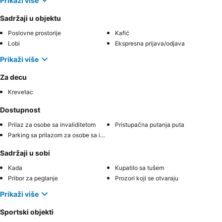
Prikaži više
Sadržaji u objektu
Poslovne prostorije
Kafić
Lobi
Ekspresna prijava/odjava
Prikaži više
Za decu
Krevetac
Dostupnost
Prilaz za osobe sa invaliditetom
Pristupačna putanja puta
Parking sa prilazom za osobe sa invaliditetom
Sadržaji u sobi
Kada
Kupatilo sa tušem
Pribor za peglanje
Prozori koji se otvaraju
Prikaži više
Sportski objekti