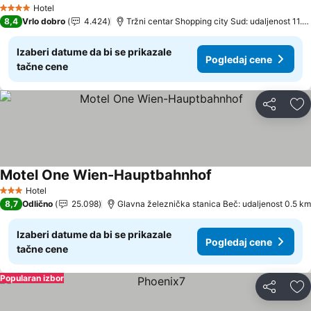
Hotel
4 Zvezdice
8,4
Vrlo dobro
4.424
Tržni centar Shopping city Sud: udaljenost 11.2 km
Izaberi datume da bi se prikazale
Pogledaj cene
tačne cene
Deli
Do
Motel One Wien-Hauptbahnhof
Hotel
3 Zvezdice
8,7
Odlično
25.098
Glavna železnička stanica Beč: udaljenost 0.5 km
Izaberi datume da bi se prikazale
Pogledaj cene
tačne cene
Popularan izbor
Deli
Do