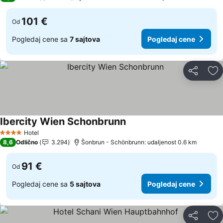
101 €
Od
Pogledaj cene sa
7 sajtova
Pogledaj cene
Deli
Do
Ibercity Wien Schonbrunn
Hotel
4 Zvezdice
8,6
Odlično
3.294
Šonbrun - Schönbrunn: udaljenost 0.6 km
91 €
Od
Pogledaj cene sa
5 sajtova
Pogledaj cene
Deli
Do