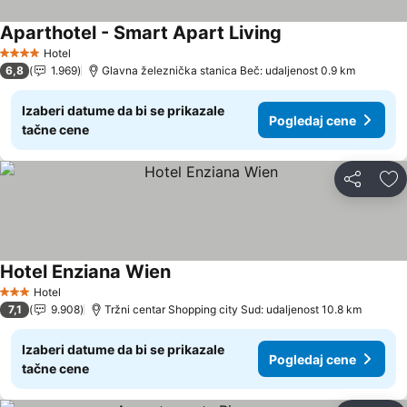
Aparthotel - Smart Apart Living
Hotel
4 Zvezdice
6,8
1.969
Glavna železnička stanica Beč: udaljenost 0.9 km
Izaberi datume da bi se prikazale
Pogledaj cene
tačne cene
Deli
Do
Hotel Enziana Wien
Hotel
3 Zvezdice
7,1
9.908
Tržni centar Shopping city Sud: udaljenost 10.8 km
Izaberi datume da bi se prikazale
Pogledaj cene
tačne cene