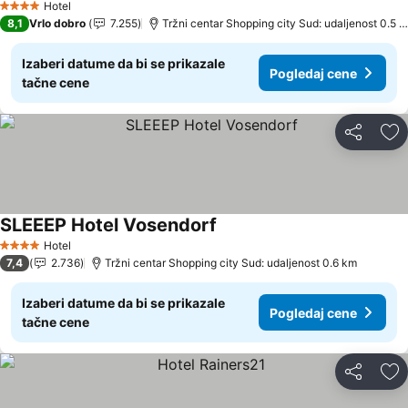
Hotel
4 Zvezdice
8,1
Vrlo dobro
7.255
Tržni centar Shopping city Sud: udaljenost 0.5 km
Izaberi datume da bi se prikazale
Pogledaj cene
tačne cene
Deli
Do
SLEEEP Hotel Vosendorf
Hotel
4 Zvezdice
7,4
2.736
Tržni centar Shopping city Sud: udaljenost 0.6 km
Izaberi datume da bi se prikazale
Pogledaj cene
tačne cene
Deli
Do