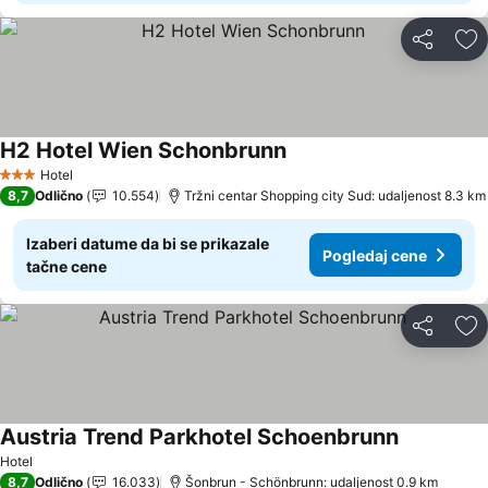
Deli
Do
H2 Hotel Wien Schonbrunn
Hotel
3 Zvezdice
8,7
Odlično
10.554
Tržni centar Shopping city Sud: udaljenost 8.3 km
Izaberi datume da bi se prikazale
Pogledaj cene
tačne cene
Deli
Do
Austria Trend Parkhotel Schoenbrunn
Hotel
8,7
Odlično
16.033
Šonbrun - Schönbrunn: udaljenost 0.9 km