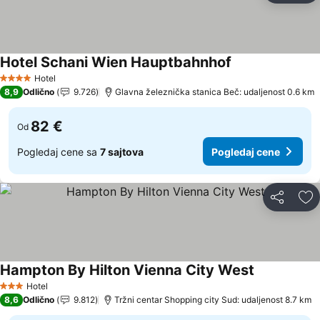
Hotel Schani Wien Hauptbahnhof
Hotel
4 Zvezdice
8,9
Odlično
9.726
Glavna železnička stanica Beč: udaljenost 0.6 km
82 €
Od
Pogledaj cene sa
7 sajtova
Pogledaj cene
Deli
Do
Hampton By Hilton Vienna City West
Hotel
3 Zvezdice
8,6
Odlično
9.812
Tržni centar Shopping city Sud: udaljenost 8.7 km