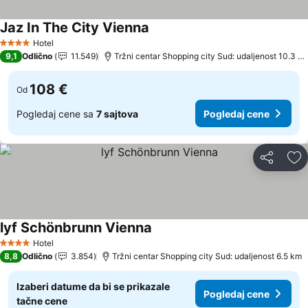
Jaz In The City Vienna
Hotel
4 Zvezdice
9,1
Odlično
11.549
Tržni centar Shopping city Sud: udaljenost 10.3 km
108 €
Od
Pogledaj cene sa
7 sajtova
Pogledaj cene
Deli
Do
lyf Schönbrunn Vienna
Hotel
4 Zvezdice
8,8
Odlično
3.854
Tržni centar Shopping city Sud: udaljenost 6.5 km
Izaberi datume da bi se prikazale
Pogledaj cene
tačne cene