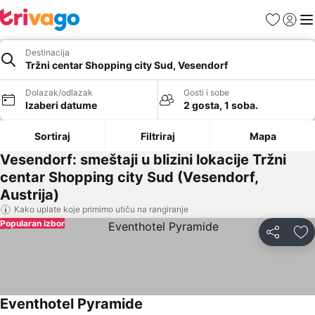
Favoriti
Prijavi
Men
Destinacija
Tržni centar Shopping city Sud, Vesendorf
Dolazak/odlazak
Gosti i sobe
Izaberi datume
2 gosta, 1 soba.
Sortiraj
Filtriraj
Mapa
Vesendorf: smeštaji u blizini lokacije Tržni
centar Shopping city Sud (Vesendorf,
Austrija)
Kako uplate koje primimo utiču na rangiranje
Popularan izbor
Deli
Do
Eventhotel Pyramide