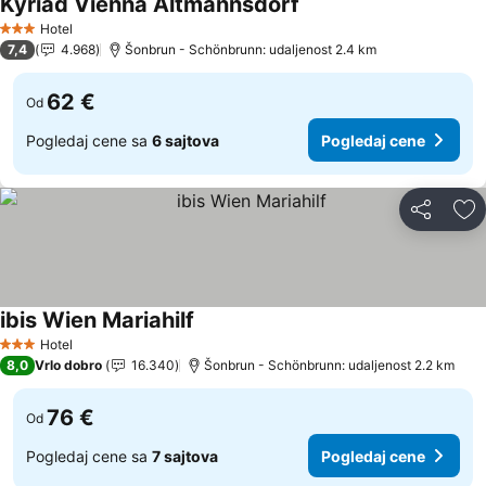
Kyriad Vienna Altmannsdorf
Hotel
3 Zvezdice
7,4
4.968
Šonbrun - Schönbrunn: udaljenost 2.4 km
62 €
Od
Pogledaj cene sa
6 sajtova
Pogledaj cene
Deli
Do
ibis Wien Mariahilf
Hotel
3 Zvezdice
8,0
Vrlo dobro
16.340
Šonbrun - Schönbrunn: udaljenost 2.2 km
76 €
Od
Pogledaj cene sa
7 sajtova
Pogledaj cene