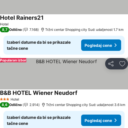
Hotel Rainers21
Hotel
8,7
Odlično
7.168
Tržni centar Shopping city Sud: udaljenost 1.7 km
Izaberi datume da bi se prikazale
Pogledaj cene
tačne cene
Popularan izbor
Deli
Do
B&B HOTEL Wiener Neudorf
Hotel
3 Zvezdice
8,6
Odlično
2.914
Tržni centar Shopping city Sud: udaljenost 3.6 km
Izaberi datume da bi se prikazale
Pogledaj cene
tačne cene