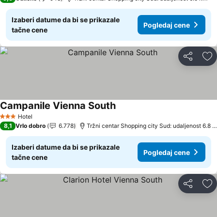
Izaberi datume da bi se prikazale
Pogledaj cene
tačne cene
Deli
Do
Campanile Vienna South
Hotel
3 Zvezdice
8,1
Vrlo dobro
6.778
Tržni centar Shopping city Sud: udaljenost 6.8 km
Izaberi datume da bi se prikazale
Pogledaj cene
tačne cene
Deli
Do