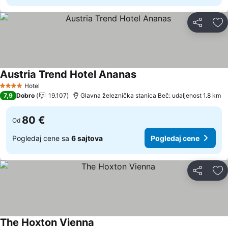
Deli
Do
Austria Trend Hotel Ananas
Hotel
4 Zvezdice
7,9
Dobro
19.107
Glavna železnička stanica Beč: udaljenost 1.8 km
80 €
Od
Pogledaj cene sa
6 sajtova
Pogledaj cene
Deli
Do
The Hoxton Vienna