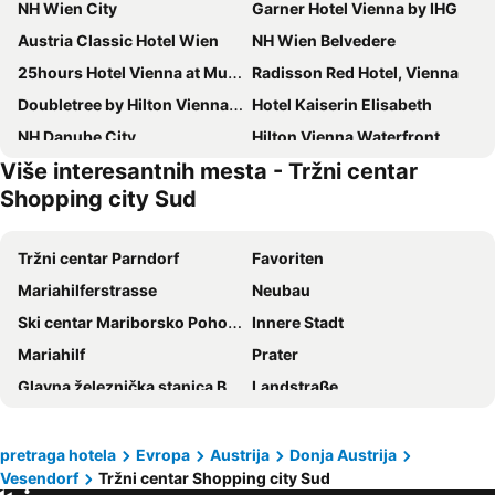
NH Wien City
Garner Hotel Vienna by IHG
Austria Classic Hotel Wien
NH Wien Belvedere
25hours Hotel Vienna at MuseumsQuartier
Radisson Red Hotel, Vienna
Doubletree by Hilton Vienna Schonbrunn
Hotel Kaiserin Elisabeth
NH Danube City
Hilton Vienna Waterfront
Više interesantnih mesta - Tržni centar
Bassena Wien Donaustadt
Hadrigan
Shopping city Sud
Theaterhotel & Suites Wien
MEININGER Hotel Wien Downtown Franz
A&O Wien Hauptbahnhof
Spark By Hilton Vienna Messe Prater
Tržni centar Parndorf
Favoriten
ibis budget Wien Messe
Hilton Vienna Plaza
Mariahilferstrasse
Neubau
Holiday Inn - The Niu, Franz Vienna By Ihg
Intercontinental Hotels Vienna By Ihg
Ski centar Mariborsko Pohorje
Innere Stadt
Hilton Vienna Park
H+ Hotel Wien
Mariahilf
Prater
ARCOTEL Wimberger Wien
ibis budget Wien Sankt Marx
Glavna železnička stanica Beč
Landstraße
Motel One Wien-Hauptbahnhof
Motel One Wien Westbahnhof
Floridsdorf
Vienna Airport
Arnes Hotel Vienna
The Social Hub Vienna
Šonbrunski zoološki vrt
Wiener Stadthalle
pretraga hotela
Evropa
Austrija
Donja Austrija
Hotel Zeitgeist Vienna Hauptbahnhof
Florum Hotel
Vesendorf
Tržni centar Shopping city Sud
U-Bahnlinie U1
Leopoldstadt
JUFA Hotel Wien City
Ibercity Wien Schonbrunn