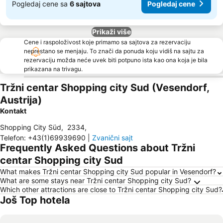
Pogledaj cene sa
6 sajtova
Pogledaj cene
Prikaži više
Cene i raspoloživost koje primamo sa sajtova za rezervaciju
neprestano se menjaju. To znači da ponuda koju vidiš na sajtu za
rezervaciju možda neće uvek biti potpuno ista kao ona koja je bila
prikazana na trivagu.
Tržni centar Shopping city Sud (Vesendorf,
Austrija)
Kontakt
Shopping City Süd
,
2334
,
Telefon
:
+43(1)69939690
|
Zvanični sajt
Frequently Asked Questions about Tržni
centar Shopping city Sud
What makes Tržni centar Shopping city Sud popular in Vesendorf?
What are some stays near Tržni centar Shopping city Sud?
Which other attractions are close to Tržni centar Shopping city Sud?
Još Top hotela