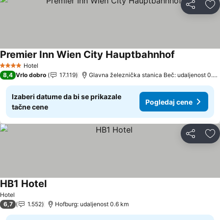
Deli
Do
Premier Inn Wien City Hauptbahnhof
Hotel
4 Zvezdice
8,4
Vrlo dobro
17.119
Glavna železnička stanica Beč: udaljenost 0.3 km
Izaberi datume da bi se prikazale
Pogledaj cene
tačne cene
Deli
Do
HB1 Hotel
Hotel
6,7
1.552
Hofburg: udaljenost 0.6 km