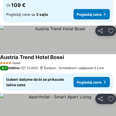
109 €
Od
Pogledaj cene sa
2 sajta
Pogledaj cene
Deli
Do
Austria Trend Hotel Bosei
Hotel
4 Zvezdice
8,7
Odlično
15.453
Šonbrun - Schönbrunn: udaljenost 3.2 km
Izaberi datume da bi se prikazale
Pogledaj cene
tačne cene
Deli
Do