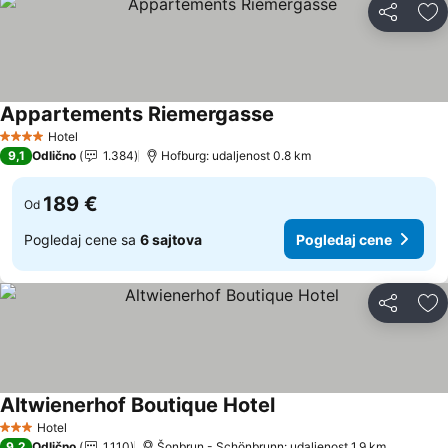
Deli
Do
Appartements Riemergasse
Hotel
4 Zvezdice
9,1
Odlično
1.384
Hofburg: udaljenost 0.8 km
189 €
Od
Pogledaj cene sa
6 sajtova
Pogledaj cene
Deli
Do
Altwienerhof Boutique Hotel
Hotel
3 Zvezdice
9,2
Odlično
1.110
Šonbrun - Schönbrunn: udaljenost 1.9 km