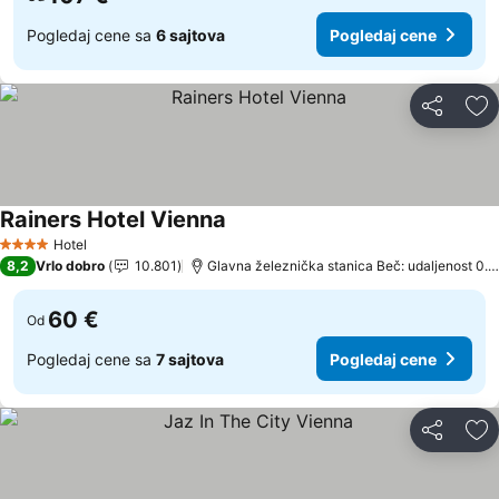
Pogledaj cene sa
6 sajtova
Pogledaj cene
Deli
Do
Rainers Hotel Vienna
Hotel
4 Zvezdice
8,2
Vrlo dobro
10.801
Glavna železnička stanica Beč: udaljenost 0.9 km
60 €
Od
Pogledaj cene sa
7 sajtova
Pogledaj cene
Deli
Do