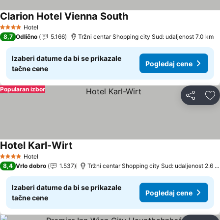
Clarion Hotel Vienna South
Hotel
4 Zvezdice
8,7
Odlično
5.166
Tržni centar Shopping city Sud: udaljenost 7.0 km
Izaberi datume da bi se prikazale
Pogledaj cene
tačne cene
Popularan izbor
Deli
Do
Hotel Karl-Wirt
Hotel
4 Zvezdice
8,4
Vrlo dobro
1.537
Tržni centar Shopping city Sud: udaljenost 2.6 km
Izaberi datume da bi se prikazale
Pogledaj cene
tačne cene