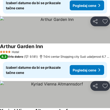
Izaberi datume da bi se prikazale
Pogledaj cene
tačne cene
Deli
Do
Arthur Garden Inn
Hotel
4 Zvezdice
8,3
Vrlo dobro
9.181
Tržni centar Shopping city Sud: udaljenost 6.7 km
Izaberi datume da bi se prikazale
Pogledaj cene
tačne cene
Deli
Do