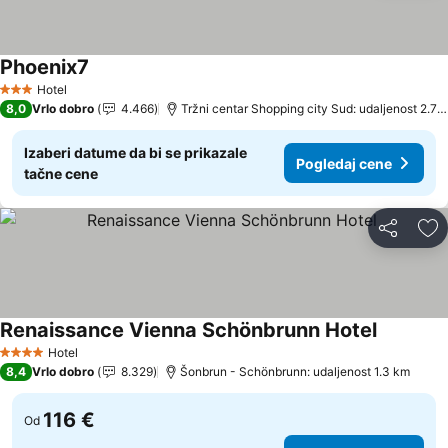
Phoenix7
Hotel
3 Zvezdice
8,0
Vrlo dobro
4.466
Tržni centar Shopping city Sud: udaljenost 2.7 km
Izaberi datume da bi se prikazale
Pogledaj cene
tačne cene
Deli
Do
Renaissance Vienna Schönbrunn Hotel
Hotel
4 Zvezdice
8,4
Vrlo dobro
8.329
Šonbrun - Schönbrunn: udaljenost 1.3 km
116 €
Od