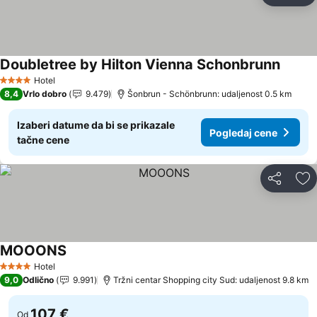
Doubletree by Hilton Vienna Schonbrunn
Hotel
4 Zvezdice
8,4
Vrlo dobro
9.479
Šonbrun - Schönbrunn: udaljenost 0.5 km
Izaberi datume da bi se prikazale
Pogledaj cene
tačne cene
Deli
Do
MOOONS
Hotel
4 Zvezdice
9,0
Odlično
9.991
Tržni centar Shopping city Sud: udaljenost 9.8 km
107 €
Od