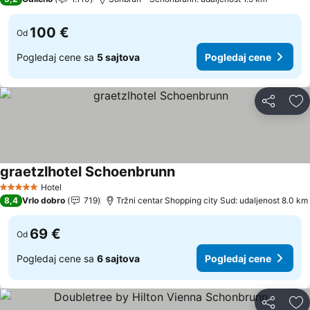
100 €
Od
Pogledaj cene sa
5 sajtova
Pogledaj cene
Deli
Do
graetzlhotel Schoenbrunn
Hotel
5 Zvezdice
8,4
Vrlo dobro
719
Tržni centar Shopping city Sud: udaljenost 8.0 km
69 €
Od
Pogledaj cene sa
6 sajtova
Pogledaj cene
Deli
Do