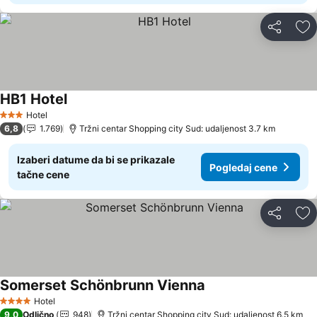
Deli
Do
HB1 Hotel
Hotel
3 Zvezdice
6,8
1.769
Tržni centar Shopping city Sud: udaljenost 3.7 km
Izaberi datume da bi se prikazale
Pogledaj cene
tačne cene
Deli
Do
Somerset Schönbrunn Vienna
Hotel
4 Zvezdice
9,0
Odlično
948
Tržni centar Shopping city Sud: udaljenost 6.5 km