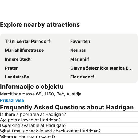
Explore nearby attractions
Proširi mapu
Tržni centar Parndorf
Favoriten
Mariahilferstrasse
Neubau
Innere Stadt
Mariahilf
Prater
Glavna železnička stanica Beč
Landstraße
Floridsdorf
Informacije o objektu
Vienna Airport
Šonbrunski zoološki vrt
Maroltingergasse 68, 1160, Beč, Austrija
Wiener Stadthalle
Leopoldstadt
Prikaži više
U-Bahnlinie U1
Meidling
Frequently Asked Questions about Hadrigan
Kaiserstraße
Penzing
Is there a pool area at Hadrigan?
Are pets allowed at Hadrigan?
Graben
Ottakring
Is parking available at Hadrigan?
Hofburg
Istorijski centar Beča
What time is check-in and check-out at Hadrigan?
Where is Hadrigan located?