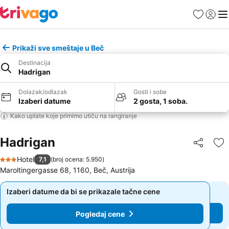
Favoriti
Prijavi
Men
Prikaži sve smeštaje u Beč
Destinacija
Hadrigan
Dolazak/odlazak
Gosti i sobe
Izaberi datume
2 gosta, 1 soba.
Kako uplate koje primimo utiču na rangiranje
Hadrigan
Deli
Do
Hotel
7,1
(
broj ocena: 5.950
)
3 Zvezdice
Maroltingergasse 68, 1160, Beč, Austrija
Izaberi datume da bi se prikazale tačne cene
Izaberi datume da bi se prikazale tačne cene
Pogledaj cene
Pogledaj cene