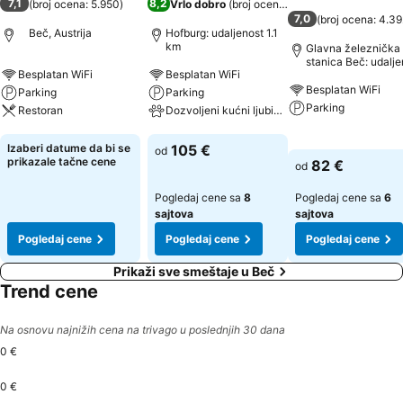
7,1
8,2
(
broj ocena: 5.950
)
Vrlo dobro
(
broj ocena: 7.298
)
7,0
(
broj ocena: 4.3
Beč, Austrija
Hofburg: udaljenost 1.1
km
Glavna železnička
stanica Beč: udalje
Besplatan WiFi
Besplatan WiFi
0.6 km
Besplatan WiFi
Parking
Parking
Parking
Restoran
Dozvoljeni kućni ljubimci
Pogledaj cene
Pogledaj cene
Pogledaj cene
Izaberi datume da bi se
105 €
od
prikazale tačne cene
82 €
od
Pogledaj cene sa
8
Pogledaj cene sa
6
sajtova
sajtova
Pogledaj cene
Pogledaj cene
Pogledaj cene
Prikaži sve smeštaje u Beč
Trend cene
Na osnovu najnižih cena na trivago u poslednjih 30 dana
0 €
0 €