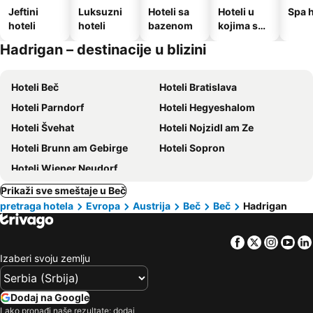
Jeftini
Luksuzni
Hoteli sa
Hoteli u
Spa h
hoteli
hoteli
bazenom
kojima su
dozvoljeni
Hadrigan – destinacije u blizini
kućni
ljubimci
Hoteli Beč
Hoteli Bratislava
Hoteli Parndorf
Hoteli Hegyeshalom
Hoteli Švehat
Hoteli Nojzidl am Ze
Hoteli Brunn am Gebirge
Hoteli Sopron
Hoteli Wiener Neudorf
Prikaži sve smeštaje u Beč
pretraga hotela
Evropa
Austrija
Beč
Beč
Hadrigan
Facebook
Twitter
Insta
Yo
Izaberi svoju zemlju
Dodaj na Google
Lako pronađi naše rezultate: dodaj