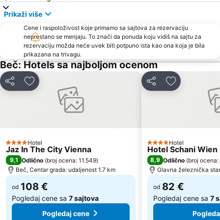
Wien Simmering
Tržni centar Shopping city Sud
Prikaži više
Lugner City
Belvedere Palace
Cene i raspoloživost koje primamo sa sajtova za rezervaciju
Simmering
Bahnhof Südtiroler Platz
neprestano se menjaju. To znači da ponuda koju vidiš na sajtu za
Austrijska galerija Belvedere
Arsenal
rezervaciju možda neće uvek biti potpuno ista kao ona koja je bila
prikazana na trivagu.
Stadion Center
Albertina
Beč: Hotels sa najboljom ocenom
Wiener U-Bahn
Alter Bahnhof Stammersdorf - Stammersdorfer Bahnhofspark
Deli
Dodati u favorite
Deli
Dodati u favo
Šonbrun - Schönbrunn
Franz-Josefs-Bahnhof
Silvesterpfad
Stephansdom
Casablanca
Wien Mitte - The Mall
Therme Wien
Simmeringer Hauptstraße
Hotel
Hotel
Hafen Freudenau
Hernals
4 Zvezdice
4 Zvezdice
Jaz In The City Vienna
Hotel Schani Wien
Gerhard Hanappi Stadion
Alsergrund
9,1
8,9
Odlično
(
broj ocena: 11.549
)
Odlično
(
broj ocena:
Beč, Centar grada: udaljenost 1.7 km
Glavna železnička stan
Opera
Železnička stanica Beč Meidling
108 €
82 €
Pfarre Maria Geburt am Rennweg
od
Josefsplatz
od
Pogledaj cene sa
7 sajtova
Pogledaj cene sa
7 
Pogledaj cene
Pogleda