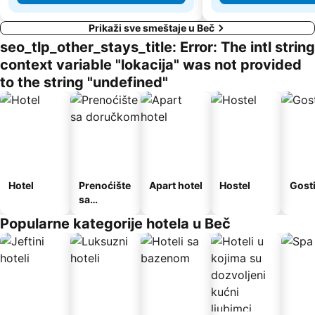
Prikaži sve smeštaje u Beč
seo_tlp_other_stays_title: Error: The intl string
context variable "lokacija" was not provided
to the string "undefined"
Hotel
Prenoćište
Apart hotel
Hostel
Gost
sa
doručkom
Popularne kategorije hotela u Beč