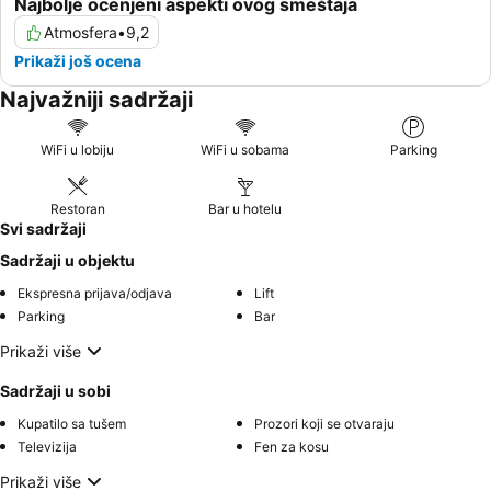
Najbolje ocenjeni aspekti ovog smeštaja
Atmosfera
•
9,2
Prikaži još ocena
Najvažniji sadržaji
WiFi u lobiju
WiFi u sobama
Parking
Restoran
Bar u hotelu
Svi sadržaji
Sadržaji u objektu
Ekspresna prijava/odjava
Lift
Parking
Bar
Prikaži više
Sadržaji u sobi
Kupatilo sa tušem
Prozori koji se otvaraju
Televizija
Fen za kosu
Prikaži više