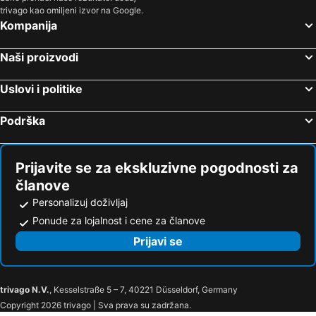
trivago kao omiljeni izvor na Google.
Kompanija
Naši proizvodi
Uslovi i politike
Podrška
Prijavite se za ekskluzivne pogodnosti za
članove
Personalizuj doživljaj
Ponude za lojalnost i cene za članove
Prijavi se
trivago N.V.
, Kesselstraße 5 – 7, 40221 Düsseldorf, Germany
Copyright 2026 trivago | Sva prava su zadržana.