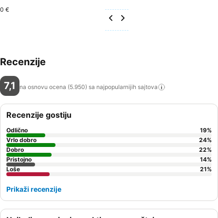
0 €
Recenzije
7,1
na osnovu ocena (5.950) sa najpopularnijih
sajtova
Recenzije gostiju
Odlično
19
%
Vrlo dobro
24
%
Dobro
22
%
Pristojno
14
%
Loše
21
%
Prikaži recenzije