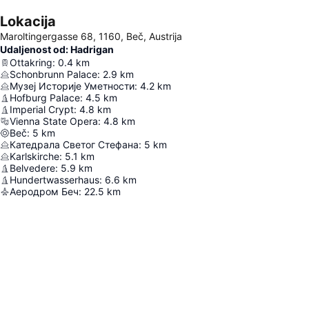
Lokacija
Maroltingergasse 68, 1160, Beč, Austrija
Udaljenost od: Hadrigan
Ottakring
:
0.4
km
Schonbrunn Palace
:
2.9
km
Музеј Историје Уметности
:
4.2
km
Hofburg Palace
:
4.5
km
Imperial Crypt
:
4.8
km
Vienna State Opera
:
4.8
km
Beč
:
5
km
Катедрала Светог Стефана
:
5
km
Karlskirche
:
5.1
km
Belvedere
:
5.9
km
Hundertwasserhaus
:
6.6
km
Аеродром Беч
:
22.5
km