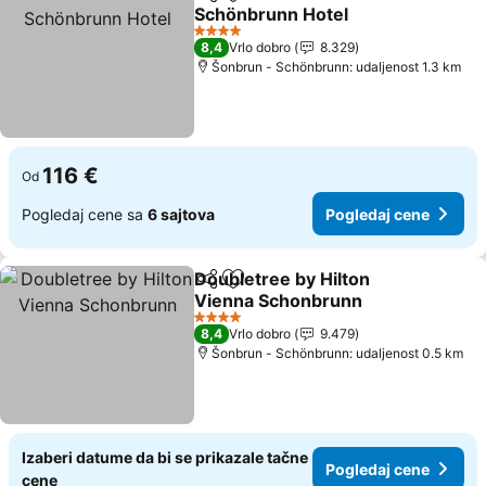
Deli
Dodati u favorite
Schönbrunn Hotel
4 Zvezdice
8,4
Vrlo dobro
8.329
Šonbrun - Schönbrunn: udaljenost 1.3 km
116 €
Od
Pogledaj cene sa
6 sajtova
Pogledaj cene
Doubletree by Hilton
Deli
Dodati u favorite
Vienna Schonbrunn
4 Zvezdice
8,4
Vrlo dobro
9.479
Šonbrun - Schönbrunn: udaljenost 0.5 km
Izaberi datume da bi se prikazale tačne
Pogledaj cene
cene