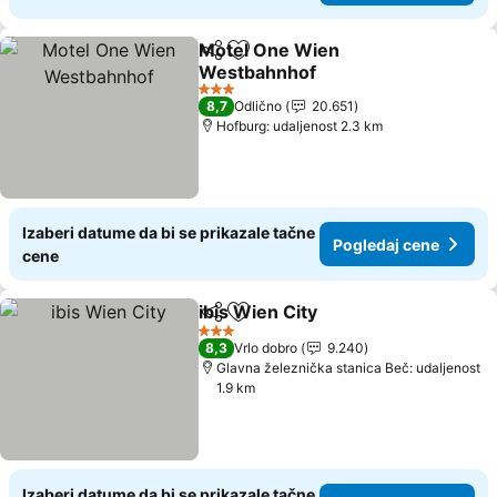
Motel One Wien
Deli
Dodati u favorite
Westbahnhof
3 Zvezdice
8,7
Odlično
20.651
Hofburg: udaljenost 2.3 km
Izaberi datume da bi se prikazale tačne
Pogledaj cene
cene
ibis Wien City
Deli
Dodati u favorite
3 Zvezdice
8,3
Vrlo dobro
9.240
Glavna železnička stanica Beč: udaljenost
1.9 km
Izaberi datume da bi se prikazale tačne