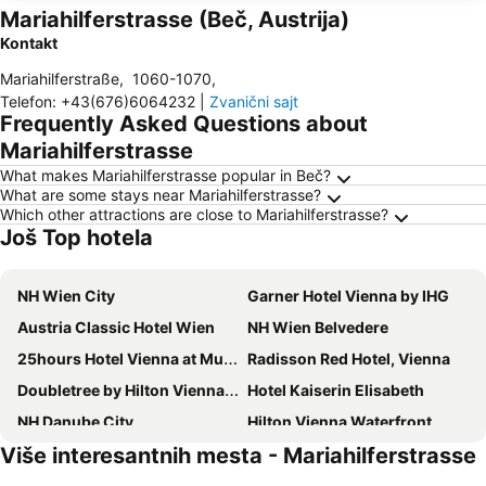
Mariahilferstrasse (Beč, Austrija)
Kontakt
Mariahilferstraße
,
1060-1070
,
Telefon
:
+43(676)6064232
|
Zvanični sajt
Frequently Asked Questions about
Mariahilferstrasse
What makes Mariahilferstrasse popular in Beč?
What are some stays near Mariahilferstrasse?
Which other attractions are close to Mariahilferstrasse?
Još Top hotela
NH Wien City
Garner Hotel Vienna by IHG
Austria Classic Hotel Wien
NH Wien Belvedere
25hours Hotel Vienna at MuseumsQuartier
Radisson Red Hotel, Vienna
Doubletree by Hilton Vienna Schonbrunn
Hotel Kaiserin Elisabeth
NH Danube City
Hilton Vienna Waterfront
Više interesantnih mesta - Mariahilferstrasse
Bassena Wien Donaustadt
Hadrigan
Theaterhotel & Suites Wien
MEININGER Hotel Wien Downtown Franz