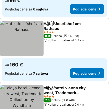
96 €
Od
Pogledaj cene sa
6 sajtova
Pogledaj cene
Hotel Josefshof am
Deli
Dodati u favorite
Rathaus
4 Zvezdice
8,9
Odlično
14.363
Hofburg: udaljenost 0.8 km
160 €
Od
Pogledaj cene sa
7 sajtova
Pogledaj cene
elaya hotel vienna city
Deli
Dodati u favorite
west, Trademark
Collection by Wyndham
4 Zvezdice
7,8
Dobro
6.748
Hofburg: udaljenost 2.0 km