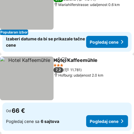
Mariahilferstrasse: udaljenost 0.6 km
Popularan izbor
Izaberi datume da bi se prikazale tačne
Pogledaj cene
cene
Hotel Kaffeemühle
Deli
Dodati u favorite
3 Zvezdice
7,2
11.781
Hofburg: udaljenost 2.0 km
66 €
Od
Pogledaj cene sa
6 sajtova
Pogledaj cene