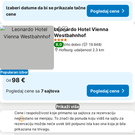
Izaberi datume da bi se prikazale tačne
Pogledaj cene
cene
Leonardo Hotel Vienna
Deli
Dodati u favorite
Westbahnhof
4 Zvezdice
8,0
Vrlo dobro
19.948
Hofburg: udaljenost 2.3 km
Popularan izbor
98 €
Od
Pogledaj cene sa
7 sajtova
Pogledaj cene
Prikaži više
Cene i raspoloživost koje primamo sa sajtova za rezervaciju
neprestano se menjaju. To znači da ponuda koju vidiš na sajtu za
rezervaciju možda neće uvek biti potpuno ista kao ona koja je bila
prikazana na trivagu.