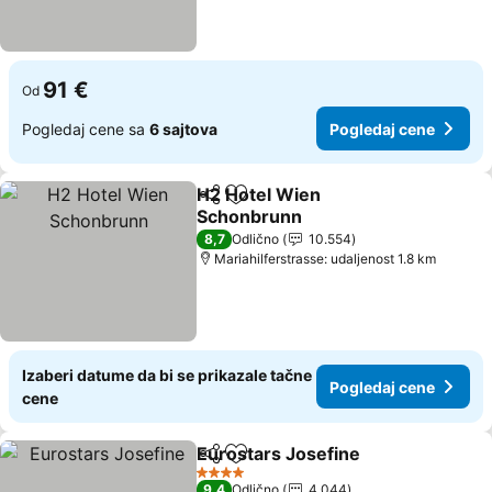
91 €
Od
Pogledaj cene sa
6 sajtova
Pogledaj cene
H2 Hotel Wien
Deli
Dodati u favorite
Schonbrunn
8,7
Odlično
10.554
Mariahilferstrasse: udaljenost 1.8 km
Izaberi datume da bi se prikazale tačne
Pogledaj cene
cene
Eurostars Josefine
Deli
Dodati u favorite
4 Zvezdice
9,4
Odlično
4.044