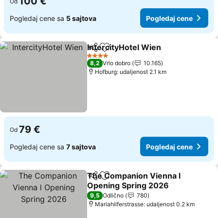
100 €
Od
Pogledaj cene sa
5 sajtova
Pogledaj cene
IntercityHotel Wien
Deli
Dodati u favorite
4 Zvezdice
8,2
Vrlo dobro
10.165
Hofburg: udaljenost 2.1 km
79 €
Od
Pogledaj cene sa
7 sajtova
Pogledaj cene
The Companion Vienna l
Deli
Dodati u favorite
Opening Spring 2026
9,5
Odlično
780
Mariahilferstrasse: udaljenost 0.2 km