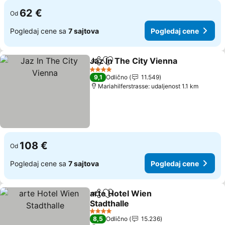
62 €
Od
Pogledaj cene sa
7 sajtova
Pogledaj cene
Jaz In The City Vienna
Deli
Dodati u favorite
4 Zvezdice
9,1
Odlično
11.549
Mariahilferstrasse: udaljenost 1.1 km
108 €
Od
Pogledaj cene sa
7 sajtova
Pogledaj cene
arte Hotel Wien
Deli
Dodati u favorite
Stadthalle
4 Zvezdice
8,5
Odlično
15.236