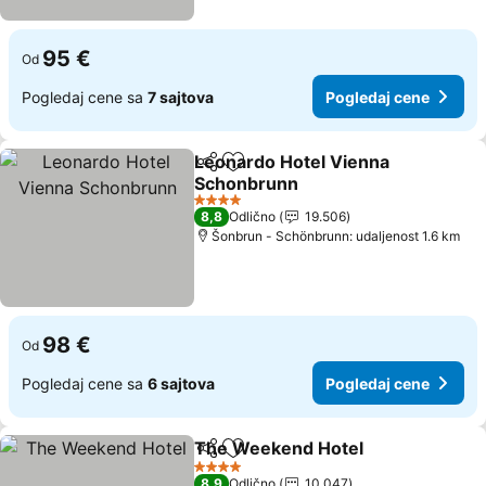
95 €
Od
Pogledaj cene sa
7 sajtova
Pogledaj cene
Leonardo Hotel Vienna
Deli
Dodati u favorite
Schonbrunn
4 Zvezdice
8,8
Odlično
19.506
Šonbrun - Schönbrunn: udaljenost 1.6 km
98 €
Od
Pogledaj cene sa
6 sajtova
Pogledaj cene
The Weekend Hotel
Deli
Dodati u favorite
4 Zvezdice
8,9
Odlično
10.047