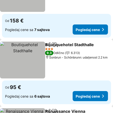
158 €
Od
Pogledaj cene sa
7 sajtova
Pogledaj cene
Boutiquehotel Stadthalle
Deli
Dodati u favorite
3 Zvezdice
9,3
Odlično
6.313
Šonbrun - Schönbrunn: udaljenost 2.2 km
95 €
Od
Pogledaj cene sa
6 sajtova
Pogledaj cene
Renaissance Vienna