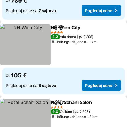
789 €
Od
Pogledaj cene sa
7 sajtova
Pogledaj cene
NH Wien City
Deli
Dodati u favorite
4 Zvezdice
8,2
Vrlo dobro
7.298
Hofburg: udaljenost 1.1 km
105 €
Od
Pogledaj cene sa
8 sajtova
Pogledaj cene
Hotel Schani Salon
Deli
Dodati u favorite
4 Zvezdice
9,0
Odlično
2.593
Hofburg: udaljenost 1.3 km