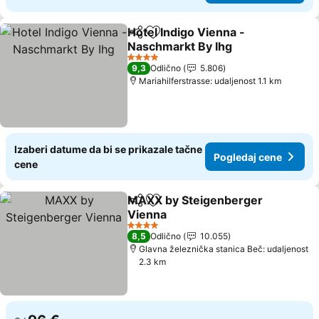
Hotel Indigo Vienna -
Deli
Dodati u favorite
Naschmarkt By Ihg
4 Zvezdice
9,3
Odlično
5.806
Mariahilferstrasse: udaljenost 1.1 km
Izaberi datume da bi se prikazale tačne
Pogledaj cene
cene
MAXX by Steigenberger
Deli
Dodati u favorite
Vienna
4 Zvezdice
8,5
Odlično
10.055
Glavna železnička stanica Beč: udaljenost
2.3 km