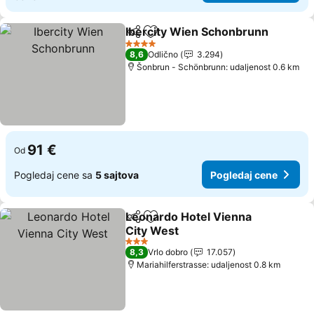
Ibercity Wien Schonbrunn
Deli
Dodati u favorite
4 Zvezdice
8,6
Odlično
3.294
Šonbrun - Schönbrunn: udaljenost 0.6 km
91 €
Od
Pogledaj cene sa
5 sajtova
Pogledaj cene
Leonardo Hotel Vienna
Deli
Dodati u favorite
City West
3 Zvezdice
8,3
Vrlo dobro
17.057
Mariahilferstrasse: udaljenost 0.8 km