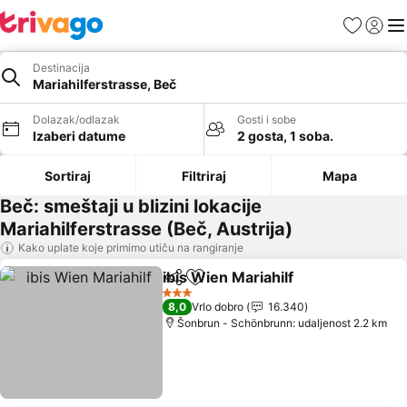
Favoriti
Prijavi
Men
Destinacija
Mariahilferstrasse, Beč
Dolazak/odlazak
Gosti i sobe
Izaberi datume
2 gosta, 1 soba.
Sortiraj
Filtriraj
Mapa
Beč: smeštaji u blizini lokacije
Mariahilferstrasse (Beč, Austrija)
Kako uplate koje primimo utiču na rangiranje
ibis Wien Mariahilf
Deli
Dodati u favorite
3 Zvezdice
8,0
Vrlo dobro
16.340
Šonbrun - Schönbrunn: udaljenost 2.2 km