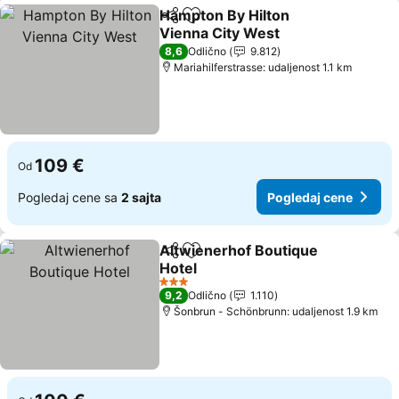
Hampton By Hilton
Deli
Dodati u favorite
Vienna City West
8,6
Odlično
9.812
Mariahilferstrasse: udaljenost 1.1 km
109 €
Od
Pogledaj cene sa
2 sajta
Pogledaj cene
Altwienerhof Boutique
Deli
Dodati u favorite
Hotel
3 Zvezdice
9,2
Odlično
1.110
Šonbrun - Schönbrunn: udaljenost 1.9 km