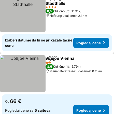
Deli
Dodati u favorite
Stadthalle
4 Zvezdice
8,5
Odlično
11.312
Hofburg: udaljenost 2.1 km
Izaberi datume da bi se prikazale tačne
Pogledaj cene
cene
Jo&joe Vienna
Deli
Dodati u favorite
2 Zvezdice
8,5
Odlično
5.794
Mariahilferstrasse: udaljenost 0.2 km
66 €
Od
Pogledaj cene sa
5 sajtova
Pogledaj cene