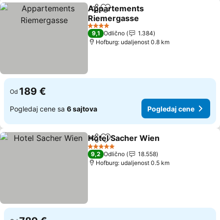
Appartements
Deli
Dodati u favorite
Riemergasse
4 Zvezdice
9,1
Odlično
1.384
Hofburg: udaljenost 0.8 km
189 €
Od
Pogledaj cene sa
6 sajtova
Pogledaj cene
Hotel Sacher Wien
Deli
Dodati u favorite
5 Zvezdice
9,2
Odlično
18.558
Hofburg: udaljenost 0.5 km