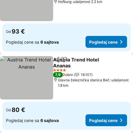
Hofburg: udaljenost 2.2 km
93 €
Od
Pogledaj cene sa
6 sajtova
Pogledaj cene
Austria Trend Hotel
Deli
Dodati u favorite
Ananas
4 Zvezdice
7,9
Dobro
19.107
Glavna železnička stanica Beč: udaljenost
1.8 km
80 €
Od
Pogledaj cene sa
6 sajtova
Pogledaj cene