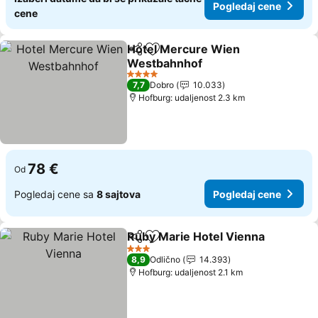
Pogledaj cene
cene
Hotel Mercure Wien
Deli
Dodati u favorite
Westbahnhof
4 Zvezdice
7,7
Dobro
10.033
Hofburg: udaljenost 2.3 km
78 €
Od
Pogledaj cene sa
8 sajtova
Pogledaj cene
Ruby Marie Hotel Vienna
Deli
Dodati u favorite
3 Zvezdice
8,9
Odlično
14.393
Hofburg: udaljenost 2.1 km