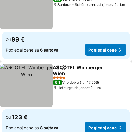
Šonbrun - Schönbrunn: udaljenost 2.1 km
99 €
Od
Pogledaj cene sa
6 sajtova
Pogledaj cene
ARCOTEL Wimberger
Deli
Dodati u favorite
Wien
4 Zvezdice
8,1
Vrlo dobro
17.358
Hofburg: udaljenost 2.1 km
123 €
Od
Pogledaj cene sa
8 sajtova
Pogledaj cene