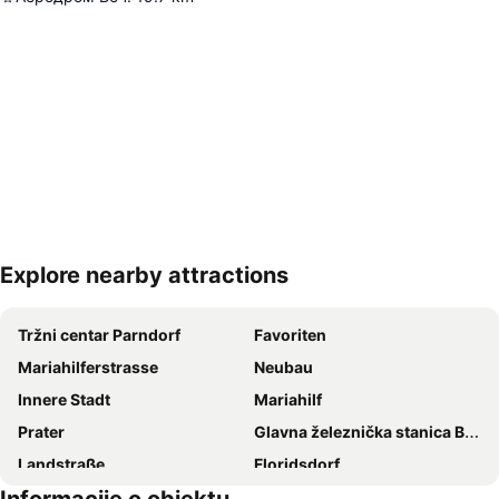
Explore nearby attractions
Proširi mapu
Tržni centar Parndorf
Favoriten
Mariahilferstrasse
Neubau
Innere Stadt
Mariahilf
Prater
Glavna železnička stanica Beč
Landstraße
Floridsdorf
Vienna Airport
Šonbrunski zoološki vrt