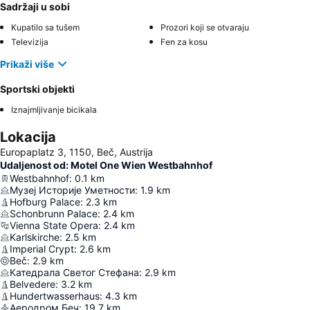
Sadržaji u sobi
Kupatilo sa tušem
Prozori koji se otvaraju
Televizija
Fen za kosu
Prikaži više
Sportski objekti
Iznajmljivanje bicikala
Lokacija
Europaplatz 3, 1150, Beč, Austrija
Udaljenost od: Motel One Wien Westbahnhof
Westbahnhof
:
0.1
km
Музеј Историје Уметности
:
1.9
km
Hofburg Palace
:
2.3
km
Schonbrunn Palace
:
2.4
km
Vienna State Opera
:
2.4
km
Karlskirche
:
2.5
km
Imperial Crypt
:
2.6
km
Beč
:
2.9
km
Катедрала Светог Стефана
:
2.9
km
Belvedere
:
3.2
km
Hundertwasserhaus
:
4.3
km
Аеродром Беч
:
19.7
km