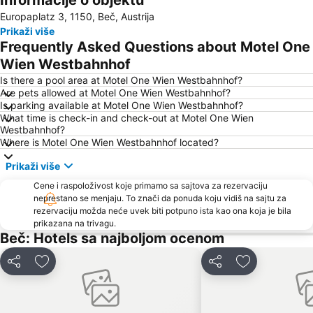
Informacije o objektu
Europaplatz 3, 1150, Beč, Austrija
Wiener Stadthalle
Leopoldstadt
Prikaži više
U-Bahnlinie U1
Meidling
Frequently Asked Questions about Motel One
Kaiserstraße
Graben
Wien Westbahnhof
Penzing
Hofburg
Is there a pool area at Motel One Wien Westbahnhof?
Are pets allowed at Motel One Wien Westbahnhof?
Ottakring
Istorijski centar Beča
Is parking available at Motel One Wien Westbahnhof?
What time is check-in and check-out at Motel One Wien
Wien Simmering
Tržni centar Shopping city Sud
Westbahnhof?
Lugner City
Belvedere Palace
Where is Motel One Wien Westbahnhof located?
Simmering
Bahnhof Südtiroler Platz
Prikaži više
Austrijska galerija Belvedere
Arsenal
Cene i raspoloživost koje primamo sa sajtova za rezervaciju
neprestano se menjaju. To znači da ponuda koju vidiš na sajtu za
Stadion Center
Albertina
rezervaciju možda neće uvek biti potpuno ista kao ona koja je bila
Wiener U-Bahn
Alter Bahnhof Stammersdorf - Stammersdorfer Bahnhofspark
prikazana na trivagu.
Beč: Hotels sa najboljom ocenom
Šonbrun - Schönbrunn
Silvesterpfad
Stephansdom
Casablanca
Deli
Dodati u favorite
Deli
Dodati u favo
Wien Mitte - The Mall
Franz-Josefs-Bahnhof
Therme Wien
Simmeringer Hauptstraße