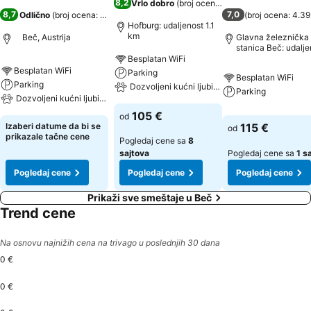
8,2
Vrlo dobro
(
broj ocena: 7.298
)
8,7
7,0
Odlično
(
broj ocena: 20.651
)
(
broj ocena: 4.3
Hofburg: udaljenost 1.1
km
Beč, Austrija
Glavna železnička
stanica Beč: udalje
0.6 km
Besplatan WiFi
Besplatan WiFi
Parking
Besplatan WiFi
Parking
Dozvoljeni kućni ljubimci
Parking
Dozvoljeni kućni ljubimci
105 €
od
Izaberi datume da bi se
115 €
od
prikazale tačne cene
Pogledaj cene sa
8
sajtova
Pogledaj cene sa
1 s
Pogledaj cene
Pogledaj cene
Pogledaj cene
Prikaži sve smeštaje u Beč
Trend cene
Na osnovu najnižih cena na trivago u poslednjih 30 dana
0 €
0 €