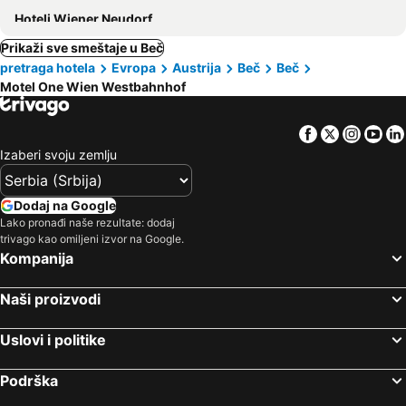
Hoteli Wiener Neudorf
Prikaži sve smeštaje u Beč
pretraga hotela
Evropa
Austrija
Beč
Beč
Motel One Wien Westbahnhof
Facebook
Twitter
Insta
Yo
Izaberi svoju zemlju
Dodaj na Google
Lako pronađi naše rezultate: dodaj
trivago kao omiljeni izvor na Google.
Kompanija
Naši proizvodi
Uslovi i politike
Podrška