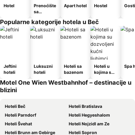
Hotel
Prenoćište
Apart hotel
Hostel
Gost
sa
doručkom
Popularne kategorije hotela u Beč
Jeftini
Luksuzni
Hoteli sa
Hoteli u
Spa h
hoteli
hoteli
bazenom
kojima su
dozvoljeni
Motel One Wien Westbahnhof – destinacije u
kućni
blizini
ljubimci
Hoteli Beč
Hoteli Bratislava
Hoteli Parndorf
Hoteli Hegyeshalom
Hoteli Švehat
Hoteli Nojzidl am Ze
Hoteli Brunn am Gebirge
Hoteli Sopron