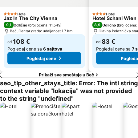
Hafen Freudenau
Železnička stanica Beč Meidling
Opera
Alsergrund
Hotel
Hotel
4 Zvezdice
4 Zvezdice
Jaz In The City Vienna
Hotel Schani Wien
Hernals
Pfarre Maria Geburt am Rennweg
9,1
8,9
Odlično
(
broj ocena: 11.549
)
Odlično
(
broj ocena:
Gerhard Hanappi Stadion
Josefsplatz
Beč, Centar grada: udaljenost 1.7 km
Glavna železnička stan
108 €
83 €
od
od
Pogledaj cene sa
6 sajtova
Pogledaj cene sa
7 
Pogledaj cene
Pogleda
Prikaži sve smeštaje u Beč
seo_tlp_other_stays_title: Error: The intl string
context variable "lokacija" was not provided
to the string "undefined"