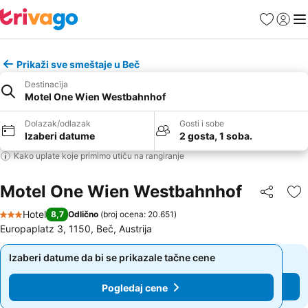
Favoriti
Prijavi
Men
Prikaži sve smeštaje u Beč
Destinacija
Motel One Wien Westbahnhof
Dolazak/odlazak
Gosti i sobe
Izaberi datume
2 gosta, 1 soba.
Kako uplate koje primimo utiču na rangiranje
Motel One Wien Westbahnhof
Deli
Do
Hotel
8,7
Odlično
(
broj ocena: 20.651
)
3 Zvezdice
Europaplatz 3, 1150, Beč, Austrija
Izaberi datume da bi se prikazale tačne cene
Izaberi datume da bi se prikazale tačne cene
Pogledaj cene
Pogledaj cene