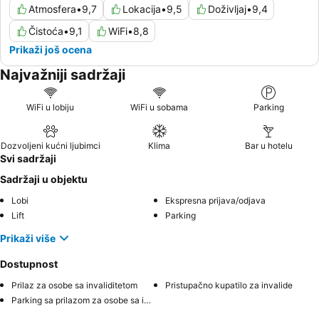
Atmosfera
•
9,7
Lokacija
•
9,5
Doživljaj
•
9,4
Čistoća
•
9,1
WiFi
•
8,8
Prikaži još ocena
Najvažniji sadržaji
WiFi u lobiju
WiFi u sobama
Parking
Dozvoljeni kućni ljubimci
Klima
Bar u hotelu
Svi sadržaji
Sadržaji u objektu
Lobi
Ekspresna prijava/odjava
Lift
Parking
Prikaži više
Dostupnost
Prilaz za osobe sa invaliditetom
Pristupačno kupatilo za invalide
Parking sa prilazom za osobe sa invaliditetom