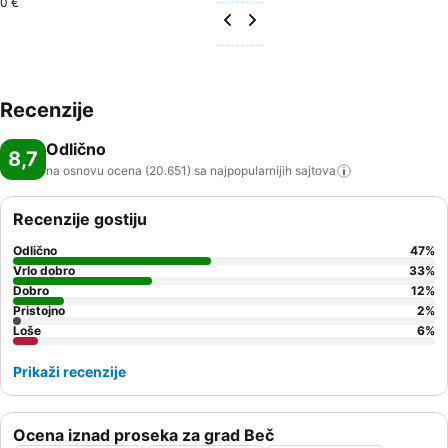
0 €
Recenzije
Odlično
8,7
na osnovu ocena (20.651) sa najpopularnijih
sajtova
Recenzije gostiju
Odlično
47
%
Vrlo dobro
33
%
Dobro
12
%
Pristojno
2
%
Loše
6
%
Prikaži recenzije
Ocena iznad proseka za grad Beč