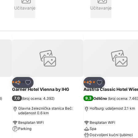
Učitavanje
Učitavanje
Dodati u favorite
Dodati u favorite
Hotel
Hotel
3 Zvezdice
4 Zvezdice
Deli
Deli
Garner Hotel Vienna by IHG
Austria Classic Hotel Wie
7,0
9,3
8
)
(
broj ocena: 4.392
)
Odlično
(
broj ocena: 7.46
Glavna železnička stanica Beč:
Hofburg: udaljenost 2.1 km
udaljenost 0.6 km
Besplatan WiFi
Besplatan WiFi
Parking
Spa
Dozvoljeni kućni ljubimci