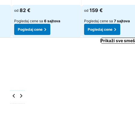
Pogledaj cene
Pogledaj cene
82 €
159 €
od
od
Pogledaj cene sa
6 sajtova
Pogledaj cene sa
7 sajtova
Pogledaj cene
Pogledaj cene
Prikaži sve smeš