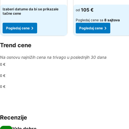
Pogledaj cene
Pogledaj cene
Izaberi datume da bi se prikazale
105 €
od
tačne cene
Pogledaj cene sa
8 sajtova
Pogledaj cene
Pogledaj cene
Trend cene
Na osnovu najnižih cena na trivago u poslednjih 30 dana
0 €
0 €
0 €
Recenzije
Vrlo dobro