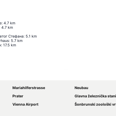
e
:
4.7
km
:
4.7
km
етог Стефана
:
5.1
km
rhaus
:
5.7
km
ч
:
17.5
km
Proširi mapu
Mariahilferstrasse
Neubau
Prater
Glavna železnička stan
Vienna Airport
Šonbrunski zoološki vr