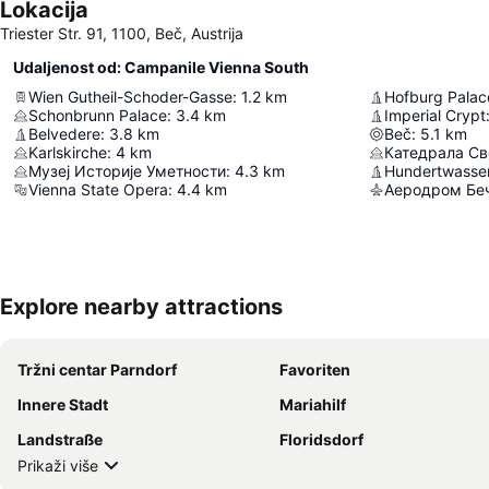
Lokacija
Triester Str. 91, 1100, Beč, Austrija
Udaljenost od: Campanile Vienna South
Wien Gutheil-Schoder-Gasse
:
1.2
km
Hofburg Palac
Schonbrunn Palace
:
3.4
km
Imperial Crypt
Belvedere
:
3.8
km
Beč
:
5.1
km
Karlskirche
:
4
km
Катедрала Св
Музеј Историје Уметности
:
4.3
km
Hundertwasse
Vienna State Opera
:
4.4
km
Аеродром Бе
Explore nearby attractions
Tržni centar Parndorf
Favoriten
Innere Stadt
Mariahilf
Landstraße
Floridsdorf
Prikaži više