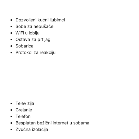
Dozvoljeni kućni ljubimci
Sobe za nepušače
WiFi u lobiju
Ostava za prtljag
Sobarica
Protokol za reakciju
Televizija
Grejanje
Telefon
Besplatan bežični internet u sobama
Zvučna izolacija