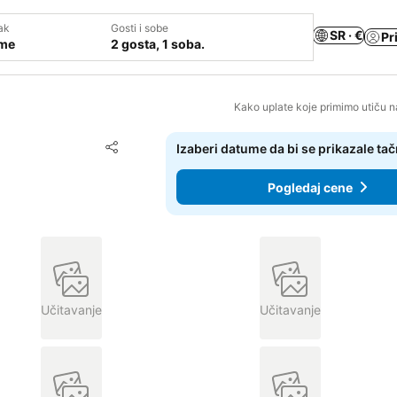
ak
Gosti i sobe
SR · €
Pr
ume
2 gosta, 1 soba.
Kako uplate koje primimo utiču n
Dodati u favorite
Izaberi datume da bi se prikazale ta
Deli
Pogledaj cene
Učitavanje
Učitavanje