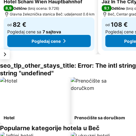
Hotel Schani Wien Hauptbahnhof
Jaz In The Cit
8,9
9,1
Odlično
(
broj ocena: 9.726
)
Odlično
(
broj 
Glavna železnička stanica Beč: udaljenost 0.6 km
Beč, Centar grad
82 €
108 €
od
od
Pogledaj cene sa
7 sajtova
Pogledaj cene
Pogledaj cene
Pogle
seo_tlp_other_stays_title: Error: The intl stri
string "undefined"
Hotel
Prenoćište sa doručkom
Popularne kategorije hotela u Beč