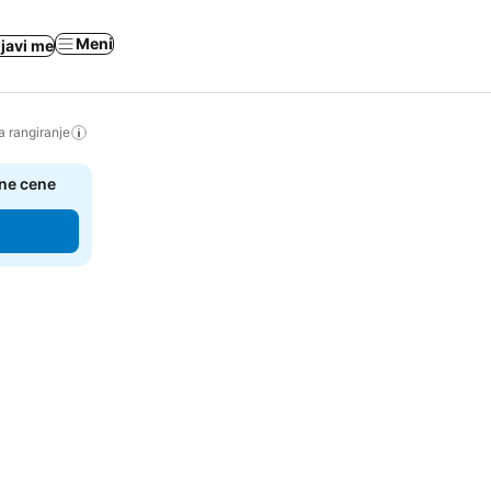
Meni
ijavi me
a rangiranje
čne cene