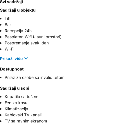
Svi sadržaji
Sadržaji u objektu
Lift
Bar
Recepcija 24h
Besplatan Wifi (Javni prostori)
Pospremanje svaki dan
Wi-Fi
Prikaži više
Dostupnost
Prilaz za osobe sa invaliditetom
Sadržaji u sobi
Kupatilo sa tušem
Fen za kosu
Klimatizacija
Kablovski TV kanali
TV sa ravnim ekranom