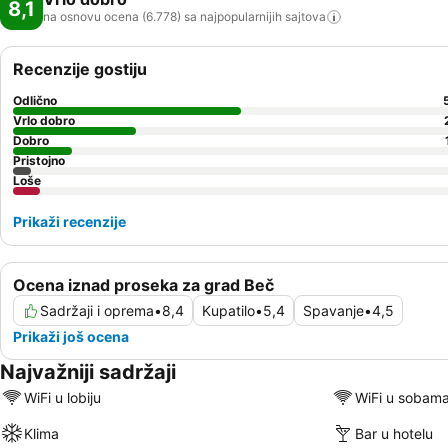
8,1
na osnovu ocena (6.778) sa najpopularnijih
sajtova
Recenzije gostiju
Odlično
Vrlo dobro
Dobro
Pristojno
Loše
Prikaži recenzije
Ocena iznad proseka za grad Beč
Sadržaji i oprema
•
8,4
Kupatilo
•
5,4
Spavanje
•
4,5
Prikaži još ocena
Najvažniji sadržaji
WiFi u lobiju
WiFi u sobam
Klima
Bar u hotelu