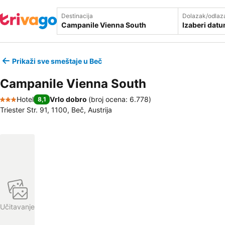
Destinacija
Dolazak/odlaz
Izaberi dat
Prikaži sve smeštaje u Beč
Campanile Vienna South
Hotel
Vrlo dobro
(
broj ocena: 6.778
)
8,1
3 Zvezdice
Triester Str. 91, 1100, Beč, Austrija
Učitavanje