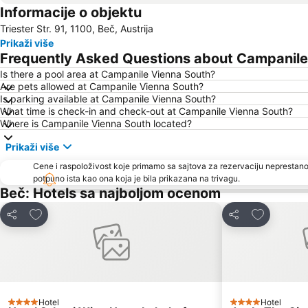
Informacije o objektu
Triester Str. 91, 1100, Beč, Austrija
Prikaži više
Frequently Asked Questions about Campanile
Is there a pool area at Campanile Vienna South?
Are pets allowed at Campanile Vienna South?
Is parking available at Campanile Vienna South?
What time is check-in and check-out at Campanile Vienna South?
Where is Campanile Vienna South located?
Prikaži više
Cene i raspoloživost koje primamo sa sajtova za rezervaciju neprestano
potpuno ista kao ona koja je bila prikazana na trivagu.
Beč: Hotels sa najboljom ocenom
Dodati u favorite
Dodati u fa
Deli
Deli
Hotel
Hotel
4 Zvezdice
4 Zvezdice