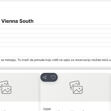
 Vienna South
 se menjaju. To znači da ponuda koju vidiš na sajtu za rezervaciju možda neće u
vorite
Dodati u favorite
Deli
Hotel