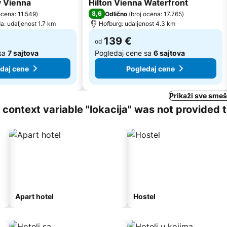
y Vienna
Hilton Vienna Waterfront
8,6
ocena: 11.549
)
Odlično
(
broj ocena: 17.765
)
a: udaljenost 1.7 km
Hofburg: udaljenost 4.3 km
139 €
od
 sa
7 sajtova
Pogledaj cene sa
6 sajtova
daj cene
Pogledaj cene
Prikaži sve smeš
ng context variable "lokacija" was not provided 
Apart hotel
Hostel