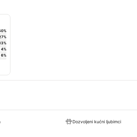
50
%
27
%
13
%
4
%
6
%
a
Dozvoljeni kućni ljubimci