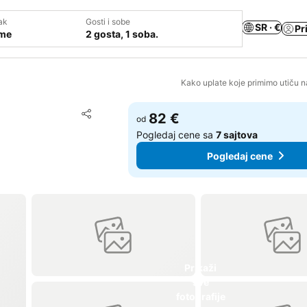
ak
Gosti i sobe
SR · €
Pr
ume
2 gosta, 1 soba.
Kako uplate koje primimo utiču n
Dodati u favorite
82 €
od
Deli
Pogledaj cene sa
7 sajtova
Pogledaj cene