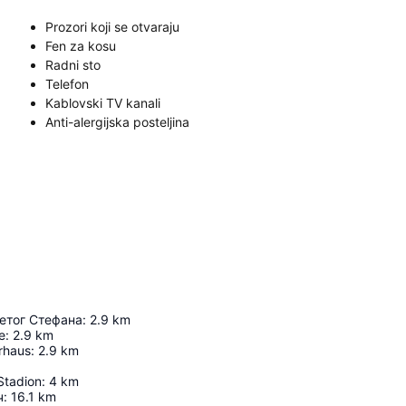
Prozori koji se otvaraju
Fen za kosu
Radni sto
Telefon
Kablovski TV kanali
Anti-alergijska posteljina
етог Стефана
:
2.9
km
e
:
2.9
km
rhaus
:
2.9
km
Stadion
:
4
km
ч
:
16.1
km