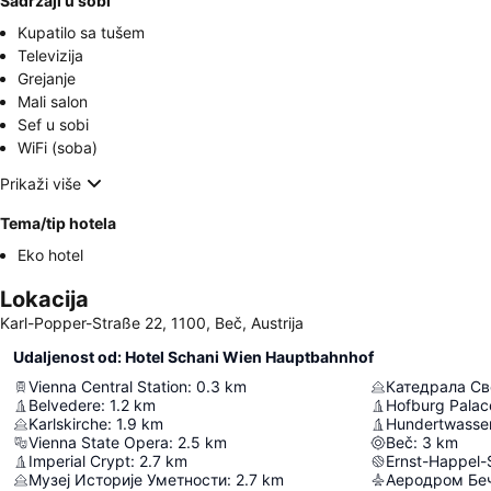
Sadržaji u sobi
Kupatilo sa tušem
Televizija
Grejanje
Mali salon
Sef u sobi
WiFi (soba)
Prikaži više
Tema/tip hotela
Eko hotel
Lokacija
Karl-Popper-Straße 22, 1100, Beč, Austrija
Udaljenost od: Hotel Schani Wien Hauptbahnhof
Vienna Central Station
:
0.3
km
Катедрала Св
Belvedere
:
1.2
km
Hofburg Palac
Karlskirche
:
1.9
km
Hundertwasse
Vienna State Opera
:
2.5
km
Beč
:
3
km
Imperial Crypt
:
2.7
km
Ernst-Happel-
Музеј Историје Уметности
:
2.7
km
Аеродром Бе