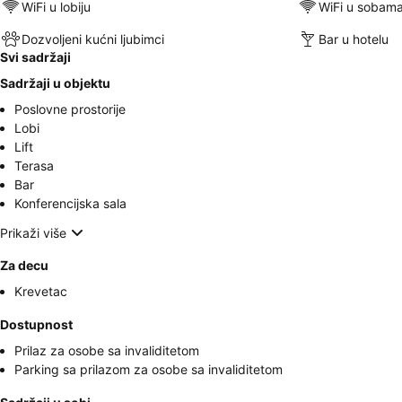
WiFi u lobiju
WiFi u sobam
Dozvoljeni kućni ljubimci
Bar u hotelu
Svi sadržaji
Sadržaji u objektu
Poslovne prostorije
Lobi
Lift
Terasa
Bar
Konferencijska sala
Prikaži više
Za decu
Krevetac
Dostupnost
Prilaz za osobe sa invaliditetom
Parking sa prilazom za osobe sa invaliditetom