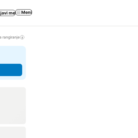
Meni
ijavi me
a rangiranje