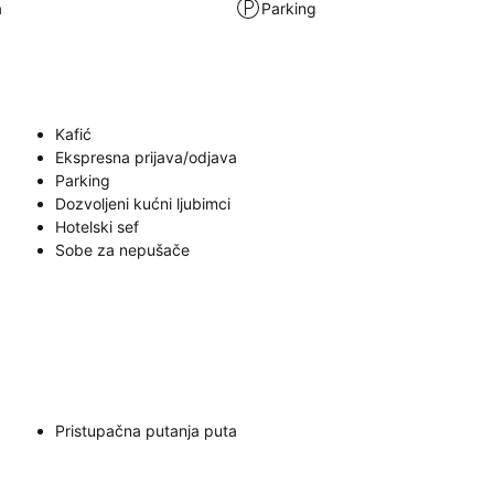
a
Parking
Kafić
Ekspresna prijava/odjava
Parking
Dozvoljeni kućni ljubimci
Hotelski sef
Sobe za nepušače
Pristupačna putanja puta