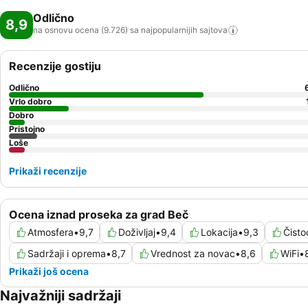
Odlično
8,9
na osnovu ocena (9.726) sa najpopularnijih
sajtova
Recenzije gostiju
Odlično
Vrlo dobro
Dobro
Pristojno
Loše
Prikaži recenzije
Ocena iznad proseka za grad Beč
Atmosfera
•
9,7
Doživljaj
•
9,4
Lokacija
•
9,3
Čisto
Sadržaji i oprema
•
8,7
Vrednost za novac
•
8,6
WiFi
•
Prikaži još ocena
Najvažniji sadržaji