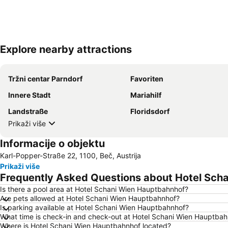
Explore nearby attractions
Tržni centar Parndorf
Favoriten
Innere Stadt
Mariahilf
Landstraße
Floridsdorf
Prikaži više
Informacije o objektu
Karl-Popper-Straße 22, 1100, Beč, Austrija
Prikaži više
Frequently Asked Questions about Hotel Sch
Is there a pool area at Hotel Schani Wien Hauptbahnhof?
Are pets allowed at Hotel Schani Wien Hauptbahnhof?
Is parking available at Hotel Schani Wien Hauptbahnhof?
What time is check-in and check-out at Hotel Schani Wien Hauptba
Where is Hotel Schani Wien Hauptbahnhof located?