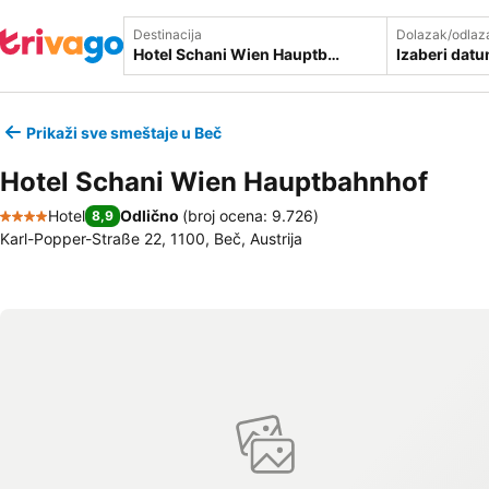
Destinacija
Dolazak/odlaz
Izaberi dat
Prikaži sve smeštaje u Beč
Hotel Schani Wien Hauptbahnhof
Hotel
Odlično
(
broj ocena: 9.726
)
8,9
4 Zvezdice
Karl-Popper-Straße 22, 1100, Beč, Austrija