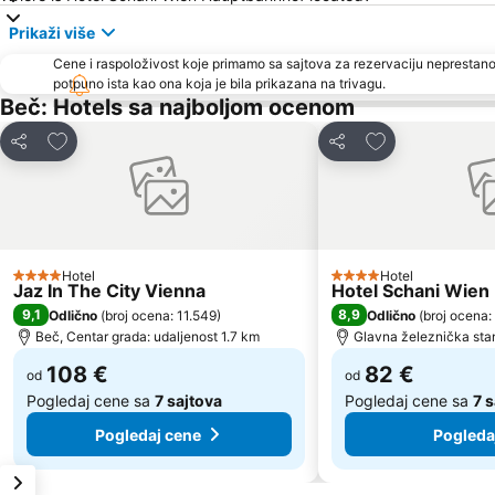
Prikaži više
Cene i raspoloživost koje primamo sa sajtova za rezervaciju neprestano
potpuno ista kao ona koja je bila prikazana na trivagu.
Beč: Hotels sa najboljom ocenom
Dodati u favorite
Dodati u favori
Deli
Deli
Hotel
Hotel
4 Zvezdice
4 Zvezdice
Jaz In The City Vienna
Hotel Schani Wien
9,1
8,9
Odlično
(
broj ocena: 11.549
)
Odlično
(
broj ocena:
Beč, Centar grada: udaljenost 1.7 km
Glavna železnička stan
108 €
82 €
od
od
Pogledaj cene sa
7 sajtova
Pogledaj cene sa
7 
Pogledaj cene
Pogleda