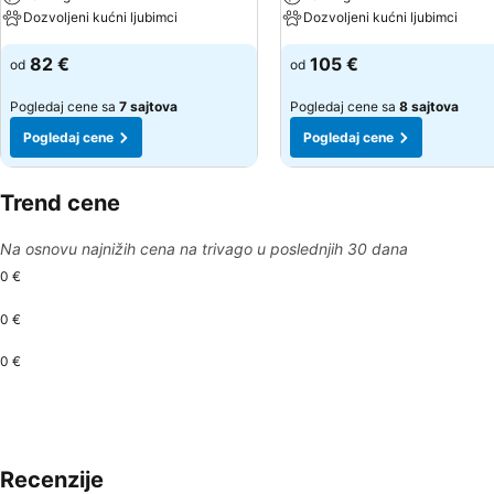
Dozvoljeni kućni ljubimci
Dozvoljeni kućni ljubimci
82 €
105 €
od
od
Pogledaj cene sa
7 sajtova
Pogledaj cene sa
8 sajtova
Pogledaj cene
Pogledaj cene
Trend cene
Na osnovu najnižih cena na trivago u poslednjih 30 dana
0 €
0 €
0 €
Recenzije