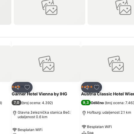
Dodati u favorite
Dodati u favorite
Hotel
Hotel
3 Zvezdice
4 Zvezdice
Deli
Deli
Garner Hotel Vienna by IHG
Austria Classic Hotel Wie
7,0
9,3
8
)
(
broj ocena: 4.392
)
Odlično
(
broj ocena: 7.46
Glavna železnička stanica Beč:
Hofburg: udaljenost 2.1 km
udaljenost 0.6 km
Besplatan WiFi
Besplatan WiFi
Spa