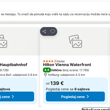
 se menjaju. To znači da ponuda koju vidiš na sajtu za rezervaciju možda neće u
te
Dodati u favorite
Deli
Hotel
4 Zvezdice
 Hauptbahnhof
Hilton Vienna Waterfront
8,6
 9.726
)
Odlično
(
broj ocena: 17.765
)
ica Beč: udaljenost 0.6 km
Hofburg: udaljenost 4.3 km
139 €
od
sajtova
Pogledaj cene sa
6 sajtova
j cene
Pogledaj cene
Prikaži sve smeš