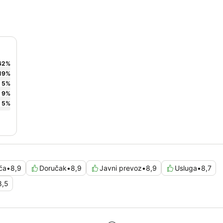
62
%
19
%
5
%
9
%
5
%
ća
•
8,9
Doručak
•
8,9
Javni prevoz
•
8,9
Usluga
•
8,7
8,5