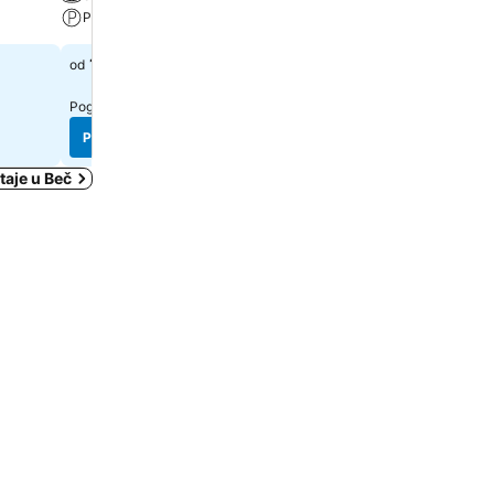
Spa
Parking
Parking
107 €
od
126 €
od
Pogledaj cene sa
8 sajtova
Pogledaj cene sa
7 sajtova
Pogledaj cene
Pogledaj cene
taje u Beč