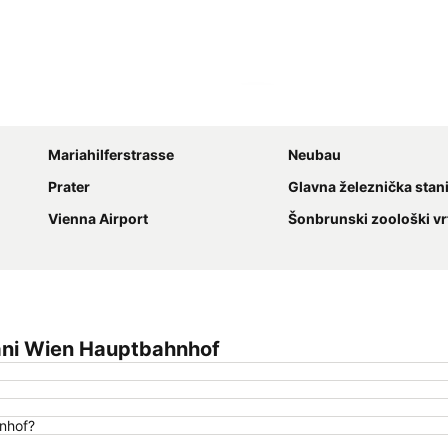
Proširi mapu
Mariahilferstrasse
Neubau
Prater
Glavna železnička stan
Vienna Airport
Šonbrunski zoološki vr
ani Wien Hauptbahnhof
hnhof?