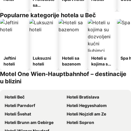
sa
doručkom
Popularne kategorije hotela u Beč
Jeftini
Luksuzni
Hoteli sa
Hoteli u
Spa h
hoteli
hoteli
bazenom
kojima su
dozvoljeni
Motel One Wien-Hauptbahnhof – destinacije
kućni
u blizini
ljubimci
Hoteli Beč
Hoteli Bratislava
Hoteli Parndorf
Hoteli Hegyeshalom
Hoteli Švehat
Hoteli Nojzidl am Ze
Hoteli Brunn am Gebirge
Hoteli Sopron
Hoteli Wiener Neudorf