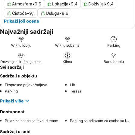
Atmosfera
•
9,6
Lokacija
•
9,4
Doživljaj
•
9,4
Čistoća
•
9,1
Usluga
•
8,6
Prikaži još ocena
Najvažniji sadržaji
WiFi u lobiju
WiFi u sobama
Parking
Dozvoljeni kućni ljubimci
Klima
Bar u hotelu
Svi sadržaji
Sadržaji u objektu
Ekspresna prijava/odjava
Lift
Parking
Terasa
Prikaži više
Dostupnost
Prilaz za osobe sa invaliditetom
Parking sa prilazom za osobe sa invaliditetom
Sadržaji u sobi