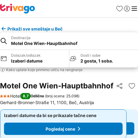
Favoriti
Prijavi
Men
Prikaži sve smeštaje u Beč
Destinacija
Motel One Wien-Hauptbahnhof
Dolazak/odlazak
Gosti i sobe
Izaberi datume
2 gosta, 1 soba.
Kako uplate koje primimo utiču na rangiranje
Motel One Wien-Hauptbahnhof
Deli
Do
Hotel
8,7
Odlično
(
broj ocena: 25.098
)
3 Zvezdice
Gerhard-Bronner-Straße 11, 1100, Beč, Austrija
Izaberi datume da bi se prikazale tačne cene
Izaberi datume da bi se prikazale tačne cene
Pogledaj cene
Pogledaj cene