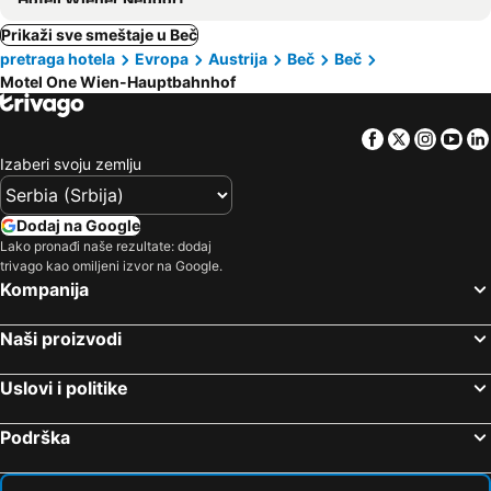
Prikaži sve smeštaje u Beč
pretraga hotela
Evropa
Austrija
Beč
Beč
Motel One Wien-Hauptbahnhof
Facebook
Twitter
Insta
Yo
Izaberi svoju zemlju
Dodaj na Google
Lako pronađi naše rezultate: dodaj
trivago kao omiljeni izvor na Google.
Kompanija
Naši proizvodi
Uslovi i politike
Podrška