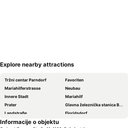
Explore nearby attractions
Proširi mapu
Tržni centar Parndorf
Favoriten
Mariahilferstrasse
Neubau
Innere Stadt
Mariahilf
Prater
Glavna železnička stanica Beč
Landstraße
Floridsdorf
Informacije o objektu
Vienna Airport
Šonbrunski zoološki vrt