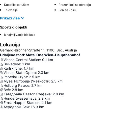
Kupatilo sa tušem
Prozori koji se otvaraju
Televizija
Fen za kosu
Prikaži više
Sportski objekti
Iznajmljivanje bicikala
Lokacija
Gerhard-Bronner-Straße 11, 1100, Beč, Austrija
Udaljenost od: Motel One Wien-Hauptbahnhof
Vienna Central Station
:
0.1
km
Belvedere
:
1
km
Karlskirche
:
1.7
km
Vienna State Opera
:
2.3
km
Imperial Crypt
:
2.5
km
Музеј Историје Уметности
:
2.5
km
Hofburg Palace
:
2.7
km
Beč
:
2.8
km
Катедрала Светог Стефана
:
2.8
km
Hundertwasserhaus
:
2.9
km
Ernst-Happel-Stadion
:
4.1
km
Аеродром Беч
:
16.3
km