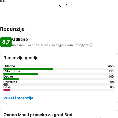
0 €
Recenzije
Odlično
8,7
na osnovu ocena (25.098) sa najpopularnijih
sajtova
Recenzije gostiju
Odlično
45
%
Vrlo dobro
31
%
Dobro
14
%
Pristojno
4
%
Loše
6
%
Prikaži recenzije
Ocena iznad proseka za grad Beč