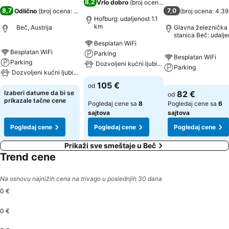
8,2
Vrlo dobro
(
broj ocena: 7.298
)
8,7
7,0
Odlično
(
broj ocena: 25.098
)
(
broj ocena: 4.3
Hofburg: udaljenost 1.1
km
Beč, Austrija
Glavna železnička
stanica Beč: udalje
0.6 km
Besplatan WiFi
Besplatan WiFi
Parking
Besplatan WiFi
Parking
Dozvoljeni kućni ljubimci
Parking
Dozvoljeni kućni ljubimci
105 €
od
Izaberi datume da bi se
82 €
od
prikazale tačne cene
Pogledaj cene sa
8
Pogledaj cene sa
6
sajtova
sajtova
Pogledaj cene
Pogledaj cene
Pogledaj cene
Prikaži sve smeštaje u Beč
Trend cene
Na osnovu najnižih cena na trivago u poslednjih 30 dana
0 €
0 €