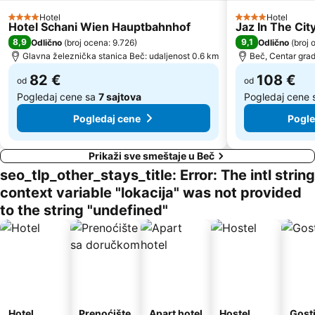
Opera
Železnička stanica Beč Meidling
Hotel
Hotel
4 Zvezdice
4 Zvezdice
Hotel Schani Wien Hauptbahnhof
Jaz In The Cit
Alsergrund
Hernals
8,9
9,1
Odlično
(
broj ocena: 9.726
)
Odlično
(
broj 
Gerhard Hanappi Stadion
Josefsplatz
Glavna železnička stanica Beč: udaljenost 0.6 km
Beč, Centar grad
82 €
108 €
od
od
Pogledaj cene sa
7 sajtova
Pogledaj cene
Pogledaj cene
Pogle
Prikaži sve smeštaje u Beč
seo_tlp_other_stays_title: Error: The intl string
context variable "lokacija" was not provided
to the string "undefined"
Hotel
Prenoćište
Apart hotel
Hostel
Gost