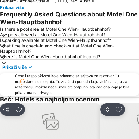
Gerhard-Bronner-Straße 11, 1100, Beč, Austrija
Wiener Stadthalle
U-Bahnlinie U1
Prikaži više
Leopoldstadt
Meidling
Frequently Asked Questions about Motel One
Graben
Kaiserstraße
Wien-Hauptbahnhof
Penzing
Hofburg
Is there a pool area at Motel One Wien-Hauptbahnhof?
Are pets allowed at Motel One Wien-Hauptbahnhof?
Istorijski centar Beča
Wien Simmering
Is parking available at Motel One Wien-Hauptbahnhof?
What time is check-in and check-out at Motel One Wien-
Ottakring
Tržni centar Shopping city Sud
Hauptbahnhof?
Belvedere Palace
Lugner City
Where is Motel One Wien-Hauptbahnhof located?
Simmering
Bahnhof Südtiroler Platz
Prikaži više
Arsenal
Austrijska galerija Belvedere
Cene i raspoloživost koje primamo sa sajtova za rezervaciju
neprestano se menjaju. To znači da ponuda koju vidiš na sajtu za
Stadion Center
Albertina
rezervaciju možda neće uvek biti potpuno ista kao ona koja je bila
Wiener U-Bahn
Alter Bahnhof Stammersdorf - Stammersdorfer Bahnhofspark
prikazana na trivagu.
Beč: Hotels sa najboljom ocenom
Wien Mitte - The Mall
Stephansdom
Silvesterpfad
Casablanca
Deli
Dodati u favorite
Deli
Dodati u
Šonbrun - Schönbrunn
Therme Wien
Franz-Josefs-Bahnhof
Simmeringer Hauptstraße
Hafen Freudenau
Pfarre Maria Geburt am Rennweg