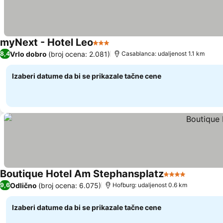
myNext - Hotel Leo
3 Zvezdice
Pogledaj cene
Vrlo dobro
(broj ocena: 2.081)
8,4
Casablanca: udaljenost 1.1 km
Izaberi datume da bi se prikazale tačne cene
Boutique Hotel Am Stephansplatz
4 Zvezdice
Pogledaj
Odlično
(broj ocena: 6.075)
9,6
Hofburg: udaljenost 0.6 km
Izaberi datume da bi se prikazale tačne cene