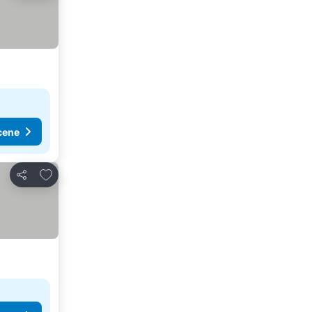
cene
Dodati u favorite
Deli