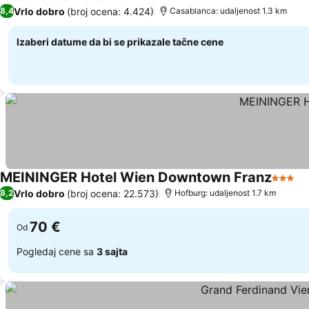
4 Zvezdice
Pogledaj cene
Vrlo dobro
(broj ocena: 4.424)
8,4
Casablanca: udaljenost 1.3 km
Izaberi datume da bi se prikazale tačne cene
MEININGER Hotel Wien Downtown Franz
3 Zvez
Po
Vrlo dobro
(broj ocena: 22.573)
8,2
Hofburg: udaljenost 1.7 km
70 €
Od
Pogledaj cene sa
3 sajta