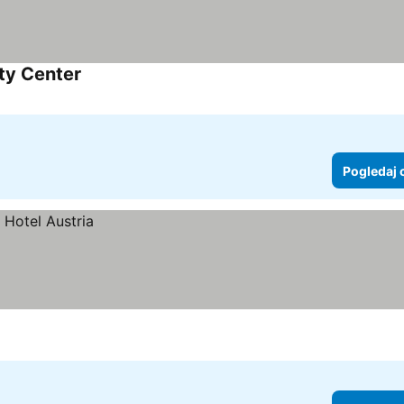
ity Center
Pogledaj cene
Pogledaj 