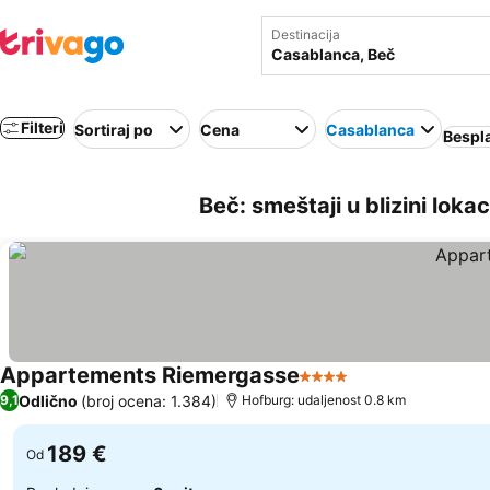
Destinacija
Filteri
Sortiraj po
Cena
Casablanca
Bespl
Beč: smeštaji u blizini loka
Appartements Riemergasse
4 Zvezdice
Pogledaj cene
Odlično
(broj ocena: 1.384)
9,1
Hofburg: udaljenost 0.8 km
189 €
Od