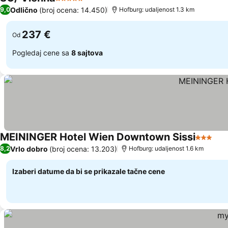
5 Zvezdice
Pogledaj cene
Odlično
(broj ocena: 14.450)
9,0
Hofburg: udaljenost 1.3 km
237 €
Od
Pogledaj cene sa
8 sajtova
MEININGER Hotel Wien Downtown Sissi
3 Zvezd
Pog
Vrlo dobro
(broj ocena: 13.203)
8,2
Hofburg: udaljenost 1.6 km
Izaberi datume da bi se prikazale tačne cene