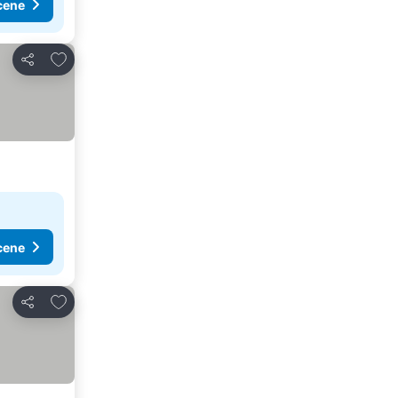
cene
Dodati u favorite
Deli
cene
Dodati u favorite
Deli