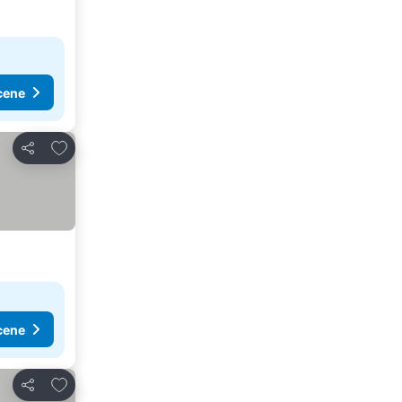
cene
Dodati u favorite
Deli
cene
Dodati u favorite
Deli