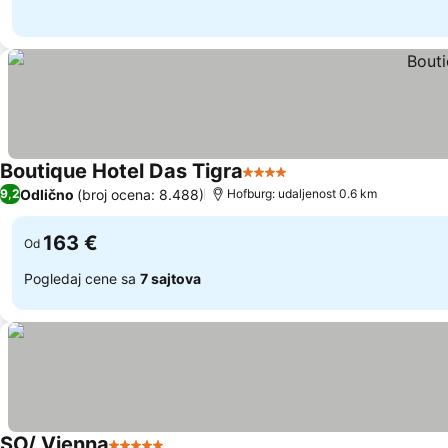
Boutique Hotel Das Tigra
4 Zvezdice
Pogledaj cene
Odlično
(broj ocena: 8.488)
9,2
Hofburg: udaljenost 0.6 km
163 €
Od
Pogledaj cene sa
7 sajtova
SO/ Vienna