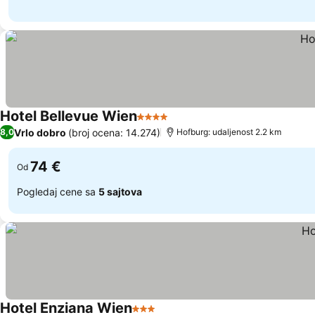
Hotel Bellevue Wien
4 Zvezdice
Pogledaj cene
Vrlo dobro
(broj ocena: 14.274)
8,0
Hofburg: udaljenost 2.2 km
74 €
Od
Pogledaj cene sa
5 sajtova
Hotel Enziana Wien