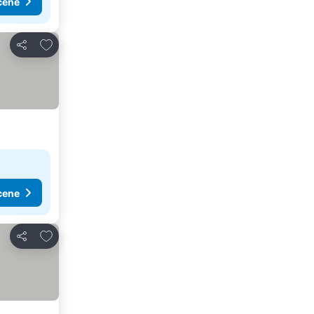
cene
Dodati u favorite
Deli
cene
Dodati u favorite
Deli