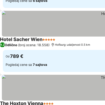
Pogledaj cene sa
6 sajtova
Hotel Sacher Wien
5 Zvezdice
Pogledaj cene
Odlično
(broj ocena: 18.558)
9,2
Hofburg: udaljenost 0.5 km
789 €
Od
Pogledaj cene sa
7 sajtova
The Hoxton Vienna