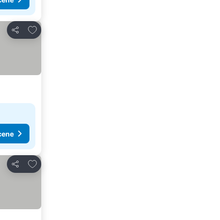
Dodati u favorite
Deli
cene
Dodati u favorite
Deli