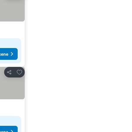
cene
Dodati u favorite
Deli
cene