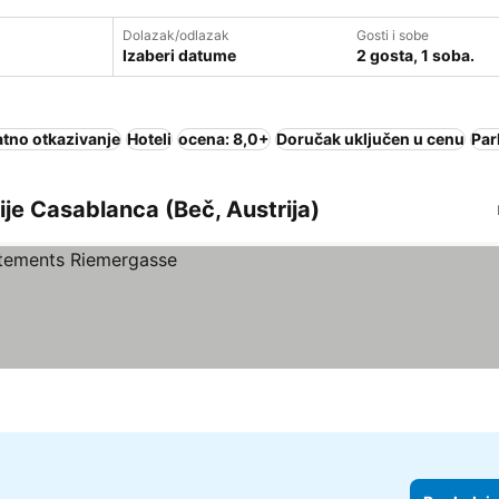
Dolazak/odlazak
Gosti i sobe
Izaberi datume
2 gosta, 1 soba.
atno otkazivanje
Hoteli
ocena: 8,0+
Doručak uključen u cenu
Par
cije Casablanca (Beč, Austrija)