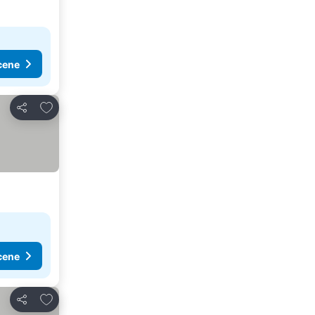
cene
Dodati u favorite
Deli
cene
Dodati u favorite
Deli