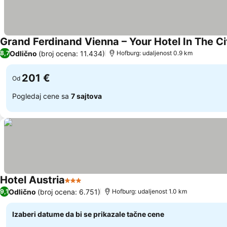
Grand Ferdinand Vienna – Your Hotel In The C
Odlično
(broj ocena: 11.434)
8,7
Hofburg: udaljenost 0.9 km
201 €
Od
Pogledaj cene sa
7 sajtova
Hotel Austria
3 Zvezdice
Pogledaj cene
Odlično
(broj ocena: 6.751)
9,1
Hofburg: udaljenost 1.0 km
Izaberi datume da bi se prikazale tačne cene