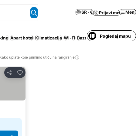
SR · €
Meni
Prijavi me
Pogledaj mapu
king
Apart hotel
Klimatizacija
Wi-Fi
Bazen
Nije potrebno plaćan
Kako uplate koje primimo utiču na rangiranje
Dodati u favorite
Deli