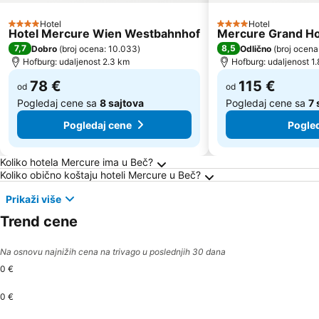
Hotel
Hotel
4 Zvezdice
4 Zvezdice
Hotel Mercure Wien Westbahnhof
Mercure Grand Ho
7,7
8,5
Dobro
(
broj ocena: 10.033
)
Odlično
(
broj ocena
Hofburg: udaljenost 2.3 km
Hofburg: udaljenost 1
78 €
115 €
od
od
Pogledaj cene sa
8 sajtova
Pogledaj cene sa
7 
Pogledaj cene
Pogled
Frequently Asked Questions about Beč
Koliko hotela Mercure ima u Beč?
Koliko obično koštaju hoteli Mercure u Beč?
Prikaži više
Trend cene
Na osnovu najnižih cena na trivago u poslednjih 30 dana
0 €
0 €