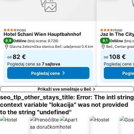
Franz-Josefs-Bahnhof
Šonbrun - Schönbrunn
Hafen Freudenau
Simmeringer Hauptstraße
Therme Wien
Opera
Alsergrund
Pfarre Maria Geburt am Rennweg
Hotel
Hotel
4 Zvezdice
4 Zvezdice
Hotel Schani Wien Hauptbahnhof
Jaz In The Cit
Železnička stanica Beč Meidling
Hernals
8,9
9,1
Odlično
(
broj ocena: 9.726
)
Odlično
(
broj 
Gerhard Hanappi Stadion
Josefsplatz
Glavna železnička stanica Beč: udaljenost 0.6 km
Beč, Centar grad
82 €
108 €
od
od
Pogledaj cene sa
7 sajtova
Pogledaj cene
Pogledaj cene
Pogle
Prikaži sve smeštaje u Beč
seo_tlp_other_stays_title: Error: The intl string
context variable "lokacija" was not provided
to the string "undefined"