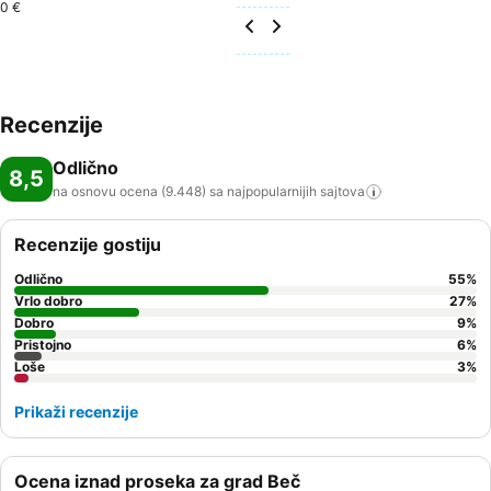
0 €
Recenzije
Odlično
8,5
na osnovu ocena (9.448) sa najpopularnijih
sajtova
Recenzije gostiju
Odlično
55
%
Vrlo dobro
27
%
Dobro
9
%
Pristojno
6
%
Loše
3
%
Prikaži recenzije
Ocena iznad proseka za grad Beč