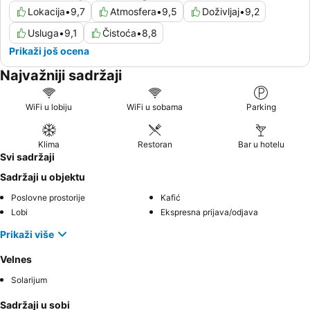
Lokacija
•
9,7
Atmosfera
•
9,5
Doživljaj
•
9,2
Usluga
•
9,1
Čistoća
•
8,8
Prikaži još ocena
Najvažniji sadržaji
WiFi u lobiju
WiFi u sobama
Parking
Klima
Restoran
Bar u hotelu
Svi sadržaji
Sadržaji u objektu
Poslovne prostorije
Kafić
Lobi
Ekspresna prijava/odjava
Prikaži više
Velnes
Solarijum
Sadržaji u sobi