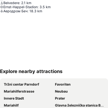
Belvedere
:
2.1
km
Ernst-Happel-Stadion
:
3.5
km
Аеродром Беч
:
18.3
km
Explore nearby attractions
Proširi mapu
Tržni centar Parndorf
Favoriten
Mariahilferstrasse
Neubau
Innere Stadt
Prater
Mariahilf
Glavna železnička stanica Beč