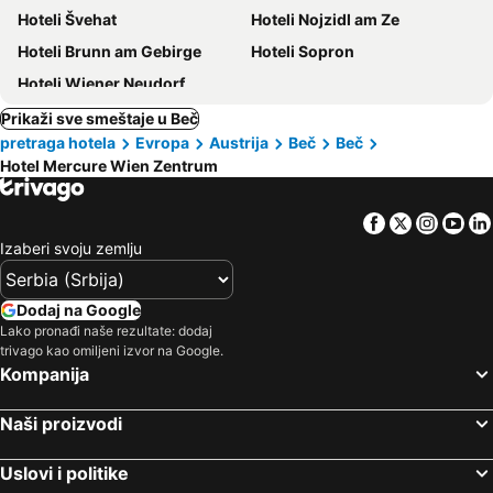
Hoteli Švehat
Hoteli Nojzidl am Ze
Hoteli Brunn am Gebirge
Hoteli Sopron
Hoteli Wiener Neudorf
Prikaži sve smeštaje u Beč
pretraga hotela
Evropa
Austrija
Beč
Beč
Hotel Mercure Wien Zentrum
Facebook
Twitter
Insta
Yo
Izaberi svoju zemlju
Dodaj na Google
Lako pronađi naše rezultate: dodaj
trivago kao omiljeni izvor na Google.
Kompanija
Naši proizvodi
Uslovi i politike