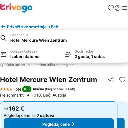
Favoriti
Prijavi
Men
Prikaži sve smeštaje u Beč
Destinacija
Hotel Mercure Wien Zentrum
Dolazak/odlazak
Gosti i sobe
Izaberi datume
2 gosta, 1 soba.
Kako uplate koje primimo utiču na rangiranje
Hotel Mercure Wien Zentrum
Deli
Do
Hotel
8,5
Odlično
(
broj ocena: 9.448
)
4 Zvezdice
Fleischmarkt 1A, 1010, Beč, Austrija
162 €
162 €
od
od
Pogledaj cene sa
7 sajtova
Pogledaj cene sa
7 sajtova
Pogledaj cene
Pogledaj cene