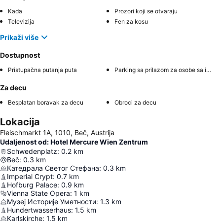
Kada
Prozori koji se otvaraju
Televizija
Fen za kosu
Prikaži više
Dostupnost
Pristupačna putanja puta
Parking sa prilazom za osobe sa invaliditetom
Za decu
Besplatan boravak za decu
Obroci za decu
Lokacija
Fleischmarkt 1A, 1010, Beč, Austrija
Udaljenost od: Hotel Mercure Wien Zentrum
Schwedenplatz
:
0.2
km
Beč
:
0.3
km
Катедрала Светог Стефана
:
0.3
km
Imperial Crypt
:
0.7
km
Hofburg Palace
:
0.9
km
Vienna State Opera
:
1
km
Музеј Историје Уметности
:
1.3
km
Hundertwasserhaus
:
1.5
km
Karlskirche
:
1.5
km