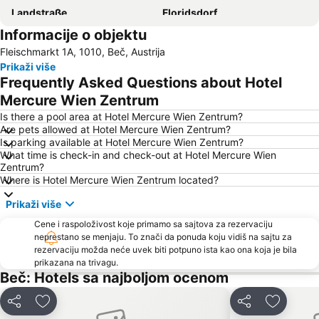
Landstraße
Floridsdorf
Informacije o objektu
Vienna Airport
Šonbrunski zoološki vrt
Fleischmarkt 1A, 1010, Beč, Austrija
Wiener Stadthalle
Leopoldstadt
Prikaži više
U-Bahnlinie U1
Meidling
Frequently Asked Questions about Hotel
Graben
Kaiserstraße
Mercure Wien Zentrum
Penzing
Istorijski centar Beča
Is there a pool area at Hotel Mercure Wien Zentrum?
Are pets allowed at Hotel Mercure Wien Zentrum?
Hofburg
Ottakring
Is parking available at Hotel Mercure Wien Zentrum?
What time is check-in and check-out at Hotel Mercure Wien
Wien Simmering
Tržni centar Shopping city Sud
Zentrum?
Belvedere Palace
Lugner City
Where is Hotel Mercure Wien Zentrum located?
Simmering
Austrijska galerija Belvedere
Prikaži više
Bahnhof Südtiroler Platz
Arsenal
Cene i raspoloživost koje primamo sa sajtova za rezervaciju
neprestano se menjaju. To znači da ponuda koju vidiš na sajtu za
Stadion Center
Albertina
rezervaciju možda neće uvek biti potpuno ista kao ona koja je bila
Wiener U-Bahn
Alter Bahnhof Stammersdorf - Stammersdorfer Bahnhofspark
prikazana na trivagu.
Beč: Hotels sa najboljom ocenom
Casablanca
Stephansdom
Silvesterpfad
Wien Mitte - The Mall
Deli
Dodati u favorite
Deli
Dodati u