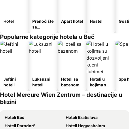
Hotel
Prenoćište
Apart hotel
Hostel
Gost
sa
doručkom
Popularne kategorije hotela u Beč
Jeftini
Luksuzni
Hoteli sa
Hoteli u
Spa h
hoteli
hoteli
bazenom
kojima su
dozvoljeni
Hotel Mercure Wien Zentrum – destinacije u
kućni
blizini
ljubimci
Hoteli Beč
Hoteli Bratislava
Hoteli Parndorf
Hoteli Hegyeshalom