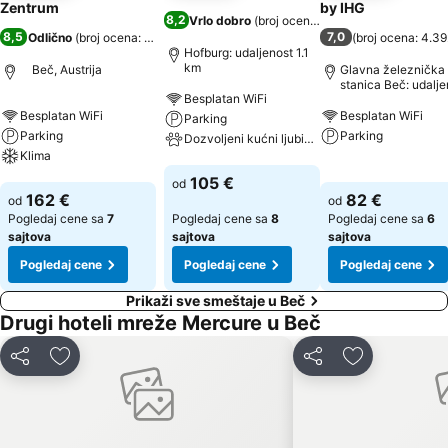
Zentrum
by IHG
8,2
Vrlo dobro
(
broj ocena: 7.298
)
8,5
7,0
Odlično
(
broj ocena: 9.448
)
(
broj ocena: 4.3
Hofburg: udaljenost 1.1
km
Beč, Austrija
Glavna železnička
stanica Beč: udalje
Besplatan WiFi
0.6 km
Besplatan WiFi
Besplatan WiFi
Parking
Parking
Parking
Dozvoljeni kućni ljubimci
Klima
Pogledaj cene
Pogledaj cene
105 €
od
Pogledaj cene
162 €
82 €
od
od
Pogledaj cene sa
7
Pogledaj cene sa
8
Pogledaj cene sa
6
sajtova
sajtova
sajtova
Pogledaj cene
Pogledaj cene
Pogledaj cene
Prikaži sve smeštaje u Beč
Drugi hoteli mreže Mercure u Beč
Deli
Dodati u favorite
Deli
Dodati u fav