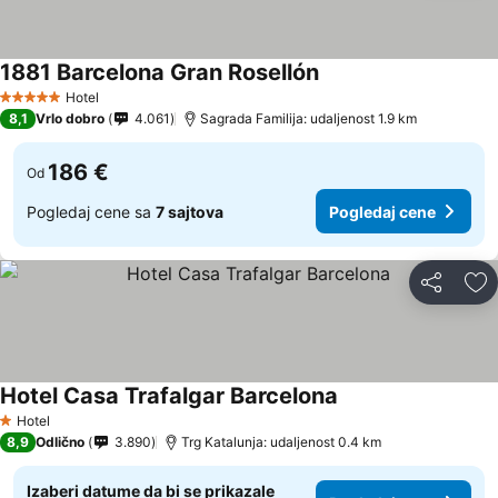
1881 Barcelona Gran Rosellón
Hotel
5 Zvezdice
8,1
Vrlo dobro
4.061
Sagrada Familija: udaljenost 1.9 km
186 €
Od
Pogledaj cene sa
7 sajtova
Pogledaj cene
Deli
Do
Hotel Casa Trafalgar Barcelona
Hotel
1 Zvezdice
8,9
Odlično
3.890
Trg Katalunja: udaljenost 0.4 km
Izaberi datume da bi se prikazale