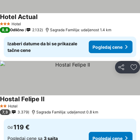
Hotel Actual
Hotel
3 Zvezdice
8,8
Odlično
2.132
Sagrada Familija: udaljenost 1.4 km
Izaberi datume da bi se prikazale
Pogledaj cene
tačne cene
Deli
Do
Hostal Felipe II
Hotel
2 Zvezdice
7,3
3.379
Sagrada Familija: udaljenost 0.8 km
119 €
Od
Pogledaj cene sa
3 sajta
Pogledaj cene