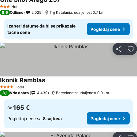
Hotel
3 Zvezdice
8,6
Odlično
2.025
Trg Katalunja: udaljenost 0.7 km
Izaberi datume da bi se prikazale
Pogledaj cene
tačne cene
Deli
Do
Ikonik Ramblas
Hotel
4 Zvezdice
8,1
Vrlo dobro
4.430
Barceloneta: udaljenost 0.9 km
165 €
Od
Pogledaj cene sa
8 sajtova
Pogledaj cene