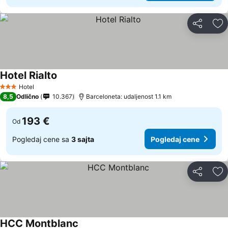
Deli
Do
Hotel Rialto
Hotel
3 Zvezdice
8,5
Odlično
10.367
Barceloneta: udaljenost 1.1 km
193 €
Od
Pogledaj cene sa
3 sajta
Pogledaj cene
Deli
Do
HCC Montblanc