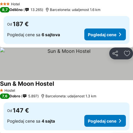
Hotel
3 Zvezdice
8,7
Odlično
13.265
Barceloneta: udaljenost 1.6 km
187 €
Od
Pogledaj cene sa
6 sajtova
Pogledaj cene
Deli
Do
Sun & Moon Hostel
Hostel
1 Zvezdice
7,6
Dobro
5.897
Barceloneta: udaljenost 1.3 km
147 €
Od
Pogledaj cene sa
4 sajta
Pogledaj cene