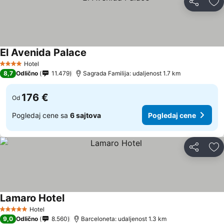
Deli
Do
El Avenida Palace
Hotel
4 Zvezdice
8,7
Odlično
11.479
Sagrada Familija: udaljenost 1.7 km
176 €
Od
Pogledaj cene sa
6 sajtova
Pogledaj cene
Deli
Do
Lamaro Hotel
Hotel
5 Zvezdice
9,0
Odlično
8.560
Barceloneta: udaljenost 1.3 km