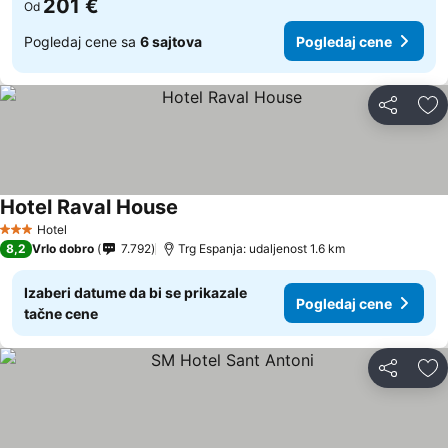
201 €
Od
Pogledaj cene sa
6 sajtova
Pogledaj cene
Deli
Do
Hotel Raval House
Hotel
3 Zvezdice
8,2
Vrlo dobro
7.792
Trg Espanja: udaljenost 1.6 km
Izaberi datume da bi se prikazale
Pogledaj cene
tačne cene
Deli
Do