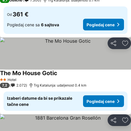
9,1
Odlično
7.300
Trg Katalunja: udaljenost 0.1 km
361 €
Od
Pogledaj cene sa
6 sajtova
Pogledaj cene
Deli
Do
The Mo House Gotic
Hotel
2 Zvezdice
7,2
2.072
Trg Katalunja: udaljenost 0.4 km
Izaberi datume da bi se prikazale
Pogledaj cene
tačne cene
Deli
Do