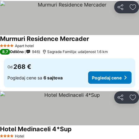
Deli
Do
Murmuri Residence Mercader
Apart hotel
4 Zvezdice
8,7
Odlično
946
Sagrada Familija: udaljenost 1.6 km
268 €
Od
Pogledaj cene sa
6 sajtova
Pogledaj cene
Deli
Do
Hotel Medinaceli 4*Sup
Hotel
4 Zvezdice