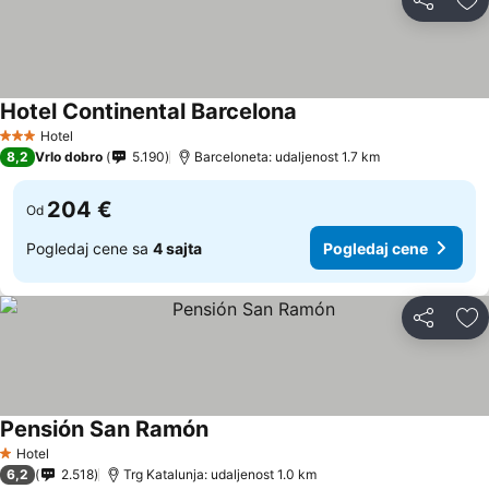
Deli
Do
Hotel Continental Barcelona
Hotel
3 Zvezdice
8,2
Vrlo dobro
5.190
Barceloneta: udaljenost 1.7 km
204 €
Od
Pogledaj cene sa
4 sajta
Pogledaj cene
Deli
Do
Pensión San Ramón
Hotel
1 Zvezdice
6,2
2.518
Trg Katalunja: udaljenost 1.0 km