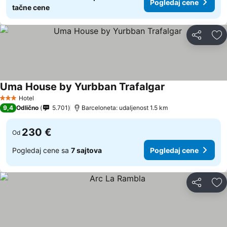
Pogledaj cene
tačne cene
Deli
Do
Uma House by Yurbban Trafalgar
Hotel
3 Zvezdice
9,4
Odlično
5.701
Barceloneta: udaljenost 1.5 km
230 €
Od
Pogledaj cene sa
7 sajtova
Pogledaj cene
Deli
Do