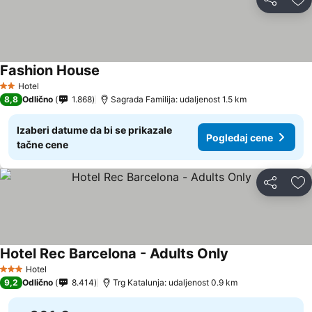
Deli
Do
Fashion House
Hotel
2 Zvezdice
8,8
Odlično
1.868
Sagrada Familija: udaljenost 1.5 km
Izaberi datume da bi se prikazale
Pogledaj cene
tačne cene
Deli
Do
Hotel Rec Barcelona - Adults Only
Hotel
3 Zvezdice
9,2
Odlično
8.414
Trg Katalunja: udaljenost 0.9 km