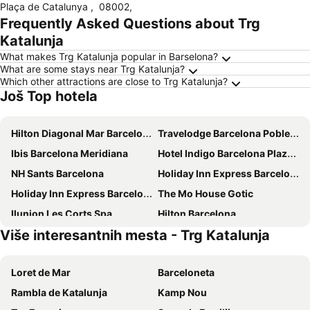
Plaça de Catalunya
,
08002
,
Frequently Asked Questions about Trg
Katalunja
What makes Trg Katalunja popular in Barselona?
What are some stays near Trg Katalunja?
Which other attractions are close to Trg Katalunja?
Još Top hotela
Hilton Diagonal Mar Barcelona
Travelodge Barcelona Poblenou
Ibis Barcelona Meridiana
Hotel Indigo Barcelona Plaza Espana By Ihg
NH Sants Barcelona
Holiday Inn Express Barcelona - Sant Cugat By Ihg
Holiday Inn Express Barcelona - City 22@ By Ihg
The Mo House Gotic
Ilunion Les Corts Spa
Hilton Barcelona
Više interesantnih mesta - Trg Katalunja
Hostal Felipe II
NH Barcelona Stadium
ibis Styles Barcelona City Bogatell
Hotel Barceló Raval
Loret de Mar
Barceloneta
NH Barcelona Eixample
HOTEL SAGRADA FAMILIA
Rambla de Katalunja
Kamp Nou
Ilunion Almirante
Leonardo Royal Hotel Barcelona Forum