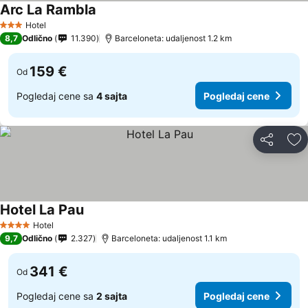
Arc La Rambla
Hotel
3 Zvezdice
8,7
Odlično
11.390
Barceloneta: udaljenost 1.2 km
159 €
Od
Pogledaj cene sa
4 sajta
Pogledaj cene
Deli
Do
Hotel La Pau
Hotel
4 Zvezdice
9,7
Odlično
2.327
Barceloneta: udaljenost 1.1 km
341 €
Od
Pogledaj cene sa
2 sajta
Pogledaj cene