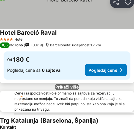
Deli
Do
Hotel Barceló Raval
Hotel
4 Zvezdice
8,5
Odlično
10.619
Barceloneta: udaljenost 1.7 km
180 €
Od
Pogledaj cene sa
6 sajtova
Pogledaj cene
Prikaži više
Cene i raspoloživost koje primamo sa sajtova za rezervaciju
neprestano se menjaju. To znači da ponuda koju vidiš na sajtu za
rezervaciju možda neće uvek biti potpuno ista kao ona koja je bila
prikazana na trivagu.
Trg Katalunja (Barselona, Španija)
Kontakt