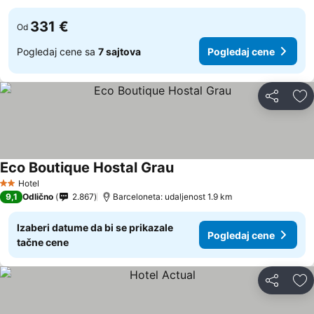
331 €
Od
Pogledaj cene sa
7 sajtova
Pogledaj cene
Deli
Do
Eco Boutique Hostal Grau
Hotel
2 Zvezdice
9,1
Odlično
2.867
Barceloneta: udaljenost 1.9 km
Izaberi datume da bi se prikazale
Pogledaj cene
tačne cene
Deli
Do