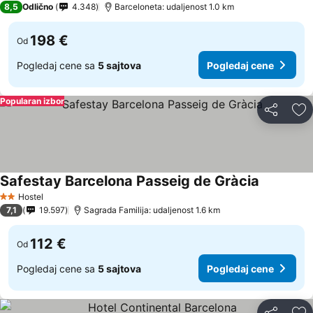
8,5
Odlično
4.348
Barceloneta: udaljenost 1.0 km
198 €
Od
Pogledaj cene sa
5 sajtova
Pogledaj cene
Popularan izbor
Deli
Do
Safestay Barcelona Passeig de Gràcia
Hostel
2 Zvezdice
7,1
19.597
Sagrada Familija: udaljenost 1.6 km
112 €
Od
Pogledaj cene sa
5 sajtova
Pogledaj cene