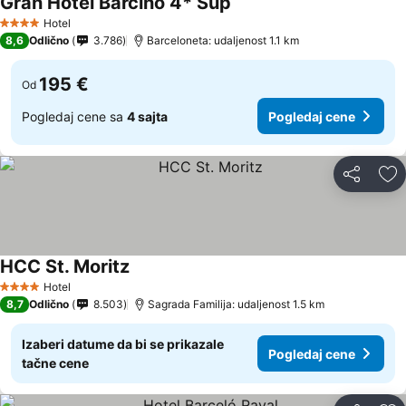
Gran Hotel Barcino 4* Sup
Hotel
4 Zvezdice
8,6
Odlično
3.786
Barceloneta: udaljenost 1.1 km
195 €
Od
Pogledaj cene sa
4 sajta
Pogledaj cene
Deli
Do
HCC St. Moritz
Hotel
4 Zvezdice
8,7
Odlično
8.503
Sagrada Familija: udaljenost 1.5 km
Izaberi datume da bi se prikazale
Pogledaj cene
tačne cene