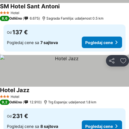
SM Hotel Sant Antoni
Hotel
3 Zvezdice
8,6
Odlično
6.675
Sagrada Familija: udaljenost 0.5 km
137 €
Od
Pogledaj cene sa
7 sajtova
Pogledaj cene
Deli
Do
Hotel Jazz
Hotel
3 Zvezdice
9,2
Odlično
12.910
Trg Espanja: udaljenost 1.8 km
231 €
Od
Pogledaj cene sa
8 sajtova
Pogledaj cene