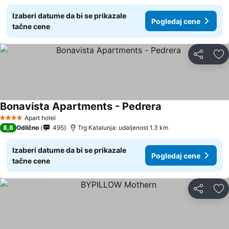
Izaberi datume da bi se prikazale
Pogledaj cene
tačne cene
Deli
Do
Bonavista Apartments - Pedrera
Apart hotel
4 Zvezdice
8,8
Odlično
495
Trg Katalunja: udaljenost 1.3 km
Izaberi datume da bi se prikazale
Pogledaj cene
tačne cene
Deli
Do