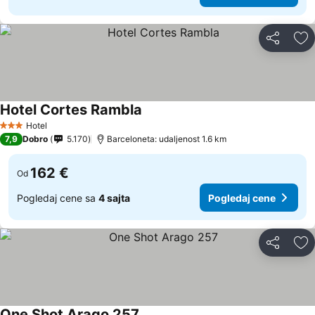
Deli
Do
Hotel Cortes Rambla
Hotel
3 Zvezdice
7,9
Dobro
5.170
Barceloneta: udaljenost 1.6 km
162 €
Od
Pogledaj cene sa
4 sajta
Pogledaj cene
Deli
Do
One Shot Arago 257