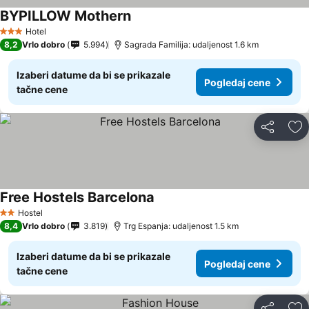
BYPILLOW Mothern
Hotel
3 Zvezdice
8,2
Vrlo dobro
5.994
Sagrada Familija: udaljenost 1.6 km
Izaberi datume da bi se prikazale
Pogledaj cene
tačne cene
Deli
Do
Free Hostels Barcelona
Hostel
2 Zvezdice
8,4
Vrlo dobro
3.819
Trg Espanja: udaljenost 1.5 km
Izaberi datume da bi se prikazale
Pogledaj cene
tačne cene