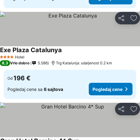
Deli
Do
Exe Plaza Catalunya
Hotel
4 Zvezdice
8,3
Vrlo dobro
5.586
Trg Katalunja: udaljenost 0.2 km
196 €
Od
Pogledaj cene sa
6 sajtova
Pogledaj cene
Deli
Do