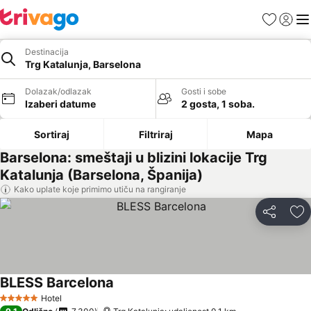
Favoriti
Prijavi
Men
Destinacija
Trg Katalunja, Barselona
Dolazak/odlazak
Gosti i sobe
Izaberi datume
2 gosta, 1 soba.
Sortiraj
Filtriraj
Mapa
Barselona: smeštaji u blizini lokacije Trg
Katalunja (Barselona, Španija)
Kako uplate koje primimo utiču na rangiranje
Deli
Do
BLESS Barcelona
Hotel
5 Zvezdice