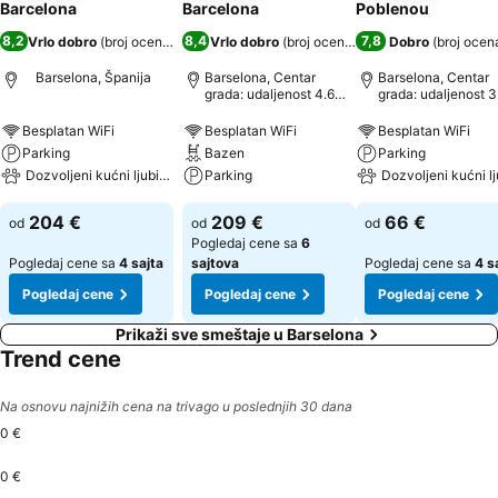
Barcelona
Barcelona
Poblenou
8,2
8,4
7,8
Vrlo dobro
(
broj ocena: 5.190
Vrlo dobro
)
(
broj ocena: 12.264
Dobro
)
(
broj ocen
Barselona, Španija
Barselona, Centar
Barselona, Centar
grada: udaljenost 4.6
grada: udaljenost 3
km
km
Besplatan WiFi
Besplatan WiFi
Besplatan WiFi
Parking
Bazen
Parking
Dozvoljeni kućni ljubimci
Parking
Dozvoljeni kućni l
204 €
209 €
66 €
od
od
od
Pogledaj cene sa
6
Pogledaj cene sa
4 sajta
sajtova
Pogledaj cene sa
4 s
Pogledaj cene
Pogledaj cene
Pogledaj cene
Prikaži sve smeštaje u Barselona
Trend cene
Na osnovu najnižih cena na trivago u poslednjih 30 dana
0 €
0 €