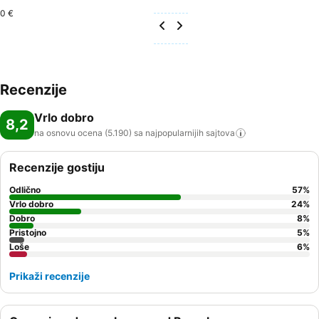
0 €
Recenzije
Vrlo dobro
8,2
na osnovu ocena (5.190) sa najpopularnijih
sajtova
Recenzije gostiju
Odlično
57
%
Vrlo dobro
24
%
Dobro
8
%
Pristojno
5
%
Loše
6
%
Prikaži recenzije