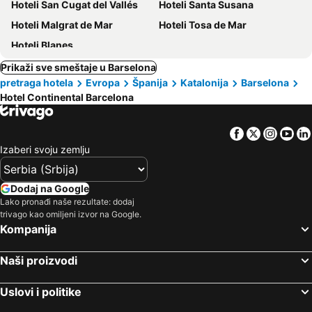
Hoteli San Cugat del Vallés
Hoteli Santa Susana
Hoteli Malgrat de Mar
Hoteli Tosa de Mar
Hoteli Blanes
Prikaži sve smeštaje u Barselona
pretraga hotela
Evropa
Španija
Katalonija
Barselona
Hotel Continental Barcelona
Facebook
Twitter
Insta
Yo
Izaberi svoju zemlju
Dodaj na Google
Lako pronađi naše rezultate: dodaj
trivago kao omiljeni izvor na Google.
Kompanija
Naši proizvodi
Uslovi i politike