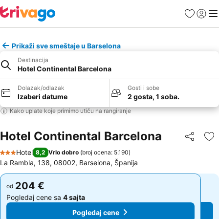
Favoriti
Prijavi
Men
Prikaži sve smeštaje u Barselona
Destinacija
Hotel Continental Barcelona
Dolazak/odlazak
Gosti i sobe
Izaberi datume
2 gosta, 1 soba.
Kako uplate koje primimo utiču na rangiranje
Hotel Continental Barcelona
Deli
Do
Hotel
8,2
Vrlo dobro
(
broj ocena: 5.190
)
3 Zvezdice
La Rambla, 138, 08002, Barselona, Španija
204 €
204 €
od
od
Pogledaj cene sa
4 sajta
Pogledaj cene sa
4 sajta
Pogledaj cene
Pogledaj cene