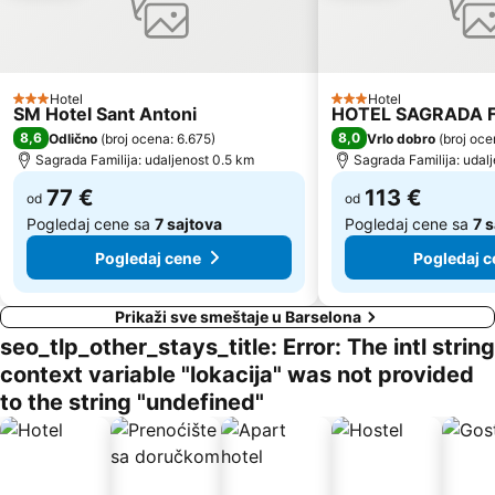
Barselonski turistički autobus
Pl. Catalunya Metro Station
BAM
Urquinaona Metro Station
Call de Barcelona
Estació del Nord
Hotel
Hotel
3 Zvezdice
3 Zvezdice
SM Hotel Sant Antoni
HOTEL SAGRADA F
Plaça de Sants Metro Station
Les Corts Metro Station
8,6
8,0
Odlično
(
broj ocena: 6.675
)
Vrlo dobro
(
broj oce
Circuit de Catalunya
Sagrada Familija: udaljenost 0.5 km
Sagrada Familija: udal
77 €
113 €
od
od
Pogledaj cene sa
7 sajtova
Pogledaj cene sa
7 
Pogledaj cene
Pogledaj c
Prikaži sve smeštaje u Barselona
seo_tlp_other_stays_title: Error: The intl string
context variable "lokacija" was not provided
to the string "undefined"