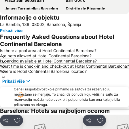
Plaža San Sebastian
Bari Gotik
Josep Tarradellas Barcelona–El Prat Airport
Distrito de Eixample
Informacije o objektu
Barselonska luka
Trijumfalna kapija
La Rambla, 138, 08002, Barselona, Španija
Parallel Metro Station
Gràcia
Prikaži više
Sagrada Família Metro Station
Fira Barcelona
Frequently Asked Questions about Hotel
Olimpijska Luka
Trg Katalunja
Continental Barcelona
Articket BCN
Barcelona Tours
Is there a pool area at Hotel Continental Barcelona?
Are pets allowed at Hotel Continental Barcelona?
Katedrala Barselone
Ciutat Vella
Is parking available at Hotel Continental Barcelona?
What time is check-in and check-out at Hotel Continental Barcelona?
La Dreta de l'Eixample
Barcelona Shopping Line
Where is Hotel Continental Barcelona located?
Primavera Sound
Riera de Merles
Prikaži više
Altair
Crkva Svete Marije od Mora
Cene i raspoloživost koje primamo sa sajtova za rezervaciju
Zoološki vrt u Barseloni
Plaça Rius i Taulet
neprestano se menjaju. To znači da ponuda koju vidiš na sajtu za
rezervaciju možda neće uvek biti potpuno ista kao ona koja je bila
Komercijalni centar Las Glorias
Barcelona Sants Metro Station
prikazana na trivagu.
Sants
La Maternitat i Sant Ramon
Barselona: Hotels sa najboljom ocenom
La Mora
Les Moreres Metro Station
Deli
Dodati u favorite
Deli
Dodati u favo
Canal Olímpic de Catalunya
Estació de Plaça Catalunya