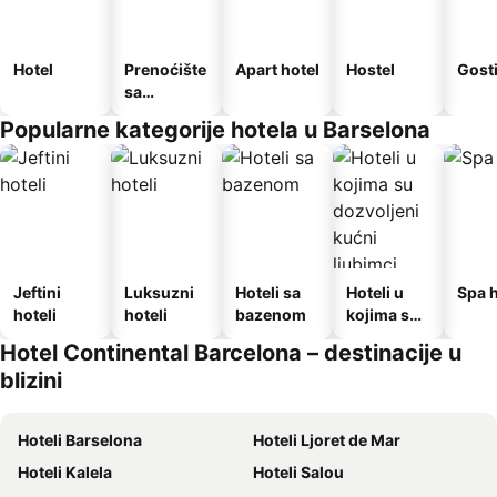
Hotel
Prenoćište
Apart hotel
Hostel
Gost
sa
doručkom
Popularne kategorije hotela u Barselona
Jeftini
Luksuzni
Hoteli sa
Hoteli u
Spa h
hoteli
hoteli
bazenom
kojima su
dozvoljeni
Hotel Continental Barcelona – destinacije u
kućni
blizini
ljubimci
Hoteli Barselona
Hoteli Ljoret de Mar
Hoteli Kalela
Hoteli Salou