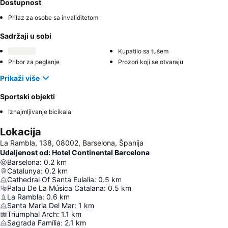
Dostupnost
Prilaz za osobe sa invaliditetom
Sadržaji u sobi
Kupatilo sa tušem
Pribor za peglanje
Prozori koji se otvaraju
Prikaži više
Sportski objekti
Iznajmljivanje bicikala
Lokacija
La Rambla, 138, 08002, Barselona, Španija
Udaljenost od: Hotel Continental Barcelona
Barselona
:
0.2
km
Catalunya
:
0.2
km
Cathedral Of Santa Eulalia
:
0.5
km
Palau De La Música Catalana
:
0.5
km
La Rambla
:
0.6
km
Santa Maria Del Mar
:
1
km
Triumphal Arch
:
1.1
km
Sagrada Família
:
2.1
km