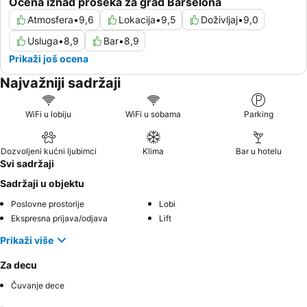
Ocena iznad proseka za grad Barselona
Atmosfera
•
9,6
Lokacija
•
9,5
Doživljaj
•
9,0
Usluga
•
8,9
Bar
•
8,9
Prikaži još ocena
Najvažniji sadržaji
WiFi u lobiju
WiFi u sobama
Parking
Dozvoljeni kućni ljubimci
Klima
Bar u hotelu
Svi sadržaji
Sadržaji u objektu
Poslovne prostorije
Lobi
Ekspresna prijava/odjava
Lift
Prikaži više
Za decu
Čuvanje dece