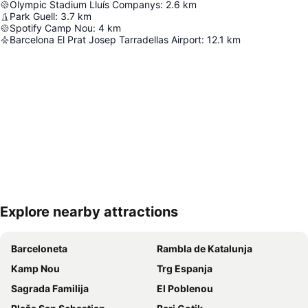
Olympic Stadium Lluís Companys
:
2.6
km
Park Guell
:
3.7
km
Spotify Camp Nou
:
4
km
Barcelona El Prat Josep Tarradellas Airport
:
12.1
km
Explore nearby attractions
Proširi mapu
Barceloneta
Rambla de Katalunja
Kamp Nou
Trg Espanja
Sagrada Familija
El Poblenou