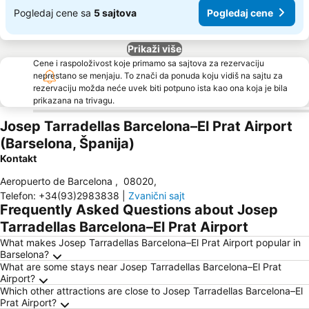
Pogledaj cene sa
5 sajtova
Pogledaj cene
Prikaži više
Cene i raspoloživost koje primamo sa sajtova za rezervaciju
neprestano se menjaju. To znači da ponuda koju vidiš na sajtu za
rezervaciju možda neće uvek biti potpuno ista kao ona koja je bila
prikazana na trivagu.
Josep Tarradellas Barcelona–El Prat Airport
(Barselona, Španija)
Kontakt
Aeropuerto de Barcelona
,
08020
,
Telefon
:
+34(93)2983838
|
Zvanični sajt
Frequently Asked Questions about Josep
Tarradellas Barcelona–El Prat Airport
What makes Josep Tarradellas Barcelona–El Prat Airport popular in
Barselona?
What are some stays near Josep Tarradellas Barcelona–El Prat
Airport?
Which other attractions are close to Josep Tarradellas Barcelona–El
Prat Airport?