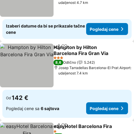
udaljenost 4.7 km
Izaberi datume da bi se prikazale tačne
Pogledaj cene
cene
Hampton by Hilton
Deli
Dodati u favorite
Barcelona Fira Gran Via
Pogledaj cene
3 Zvezdice
8,6
Odlično
5.242
Josep Tarradellas Barcelona–El Prat Airport:
udaljenost 7.4 km
142 €
Od
Pogledaj cene sa
6 sajtova
Pogledaj cene
easyHotel Barcelona Fira
Deli
Dodati u favorite
P
1 Zvezdice