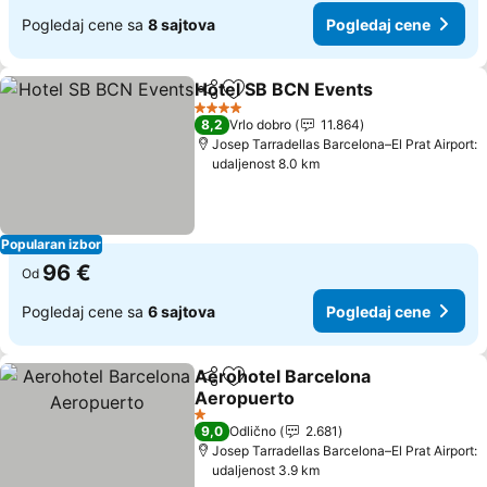
Pogledaj cene sa
8 sajtova
Pogledaj cene
Hotel SB BCN Events
Deli
Dodati u favorite
Pogle
4 Zvezdice
8,2
Vrlo dobro
11.864
Josep Tarradellas Barcelona–El Prat Airport:
udaljenost 8.0 km
Popularan izbor
96 €
Od
Pogledaj cene sa
6 sajtova
Pogledaj cene
Aerohotel Barcelona
Deli
Dodati u favorite
Aeropuerto
Pogledaj cene
1 Zvezdice
9,0
Odlično
2.681
Josep Tarradellas Barcelona–El Prat Airport:
udaljenost 3.9 km