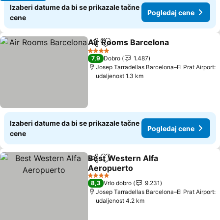
Izaberi datume da bi se prikazale tačne
Pogledaj cene
cene
Air Rooms Barcelona
Deli
Dodati u favorite
Pogl
4 Zvezdice
7,9
Dobro
1.487
Josep Tarradellas Barcelona–El Prat Airport:
udaljenost 1.3 km
Izaberi datume da bi se prikazale tačne
Pogledaj cene
cene
Best Western Alfa
Deli
Dodati u favorite
Aeropuerto
Pogledaj cene
4 Zvezdice
8,3
Vrlo dobro
9.231
Josep Tarradellas Barcelona–El Prat Airport:
udaljenost 4.2 km