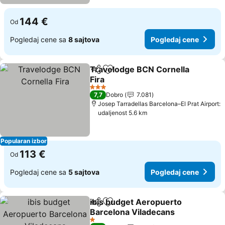
144 €
Od
Pogledaj cene sa
8 sajtova
Pogledaj cene
Travelodge BCN Cornella
Deli
Dodati u favorite
Fira
Pogledaj cene
3 Zvezdice
7,7
Dobro
7.081
Josep Tarradellas Barcelona–El Prat Airport:
udaljenost 5.6 km
Popularan izbor
113 €
Od
Pogledaj cene sa
5 sajtova
Pogledaj cene
ibis budget Aeropuerto
Deli
Dodati u favorite
Barcelona Viladecans
Pogledaj cene
1 Zvezdice