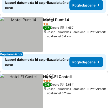
Izaberi datume da bi se prikazale tačne
Pogledaj cene
cene
Motel Punt 14
Deli
Dodati u favorite
Pogledaj ce
2 Zvezdice
7,7
Dobro
4.650
Josep Tarradellas Barcelona–El Prat Airport:
udaljenost 5.4 km
Popularan izbor
Izaberi datume da bi se prikazale tačne
Pogledaj cene
cene
Hotel El Castell
Deli
Dodati u favorite
Pogledaj c
3 Zvezdice
7,6
Dobro
5.634
Josep Tarradellas Barcelona–El Prat Airport:
udaljenost 6.2 km