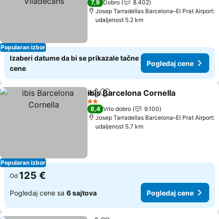
7,9
Dobro
8.402
Josep Tarradellas Barcelona–El Prat Airport:
udaljenost 5.2 km
Popularan izbor
Izaberi datume da bi se prikazale tačne
Pogledaj cene
cene
ibis Barcelona Cornella
Deli
Dodati u favorite
Pog
2 Zvezdice
8,4
Vrlo dobro
9.100
Josep Tarradellas Barcelona–El Prat Airport:
udaljenost 5.7 km
Popularan izbor
125 €
Od
Pogledaj cene sa
6 sajtova
Pogledaj cene