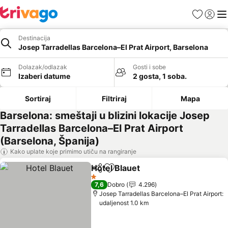
Favoriti
Prijavi
Men
Destinacija
Josep Tarradellas Barcelona–El Prat Airport, Barselona
Dolazak/odlazak
Gosti i sobe
Izaberi datume
2 gosta, 1 soba.
Sortiraj
Filtriraj
Mapa
Barselona: smeštaji u blizini lokacije Josep
Tarradellas Barcelona–El Prat Airport
(Barselona, Španija)
Kako uplate koje primimo utiču na rangiranje
Hotel Blauet
Deli
Dodati u favorite
Pogledaj cene
1 Zvezdice
7,6
Dobro
4.296
Josep Tarradellas Barcelona–El Prat Airport:
udaljenost 1.0 km