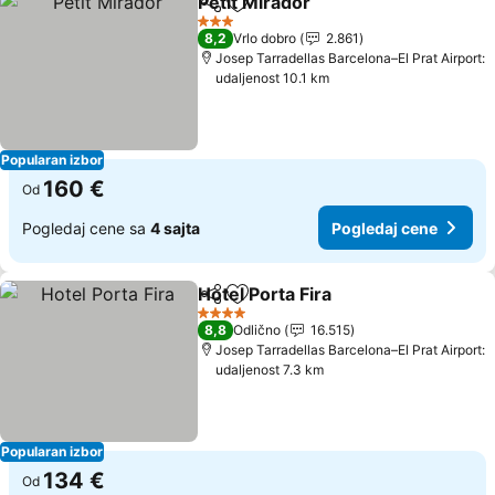
Petit Mirador
Deli
Dodati u favorite
Pogledaj cen
3 Zvezdice
8,2
Vrlo dobro
2.861
Josep Tarradellas Barcelona–El Prat Airport:
udaljenost 10.1 km
Popularan izbor
160 €
Od
Pogledaj cene sa
4 sajta
Pogledaj cene
Hotel Porta Fira
Deli
Dodati u favorite
Pogledaj c
4 Zvezdice
8,8
Odlično
16.515
Josep Tarradellas Barcelona–El Prat Airport:
udaljenost 7.3 km
Popularan izbor
134 €
Od