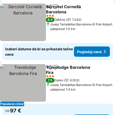
Sercotel Cornellà
Deli
Dodati u favorite
Barcelona
Pogledaj cene
3 Zvezdice
8,5
Odlično
7.042
Josep Tarradellas Barcelona–El Prat Airport:
udaljenost 7.0 km
Izaberi datume da bi se prikazale tačne
Pogledaj cene
cene
Travelodge Barcelona
Deli
Dodati u favorite
Fira
Pogledaj cene
3 Zvezdice
7,5
Dobro
6.002
Josep Tarradellas Barcelona–El Prat Airport:
udaljenost 7.4 km
Popularan izbor
97 €
Od