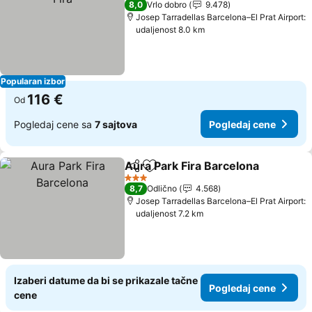
8,0
Vrlo dobro
9.478
Josep Tarradellas Barcelona–El Prat Airport:
udaljenost 8.0 km
Popularan izbor
116 €
Od
Pogledaj cene sa
7 sajtova
Pogledaj cene
Aura Park Fira Barcelona
Deli
Dodati u favorite
P
3 Zvezdice
8,7
Odlično
4.568
Josep Tarradellas Barcelona–El Prat Airport:
udaljenost 7.2 km
Izaberi datume da bi se prikazale tačne
Pogledaj cene
cene