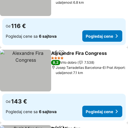
udaljenost 6.8 km
116 €
Od
Pogledaj cene sa
6 sajtova
Pogledaj cene
Alexandre Fira Congress
Deli
Dodati u favorite
P
4 Zvezdice
8,2
Vrlo dobro
7.538
Josep Tarradellas Barcelona–El Prat Airport:
udaljenost 7.1 km
143 €
Od
Pogledaj cene sa
6 sajtova
Pogledaj cene