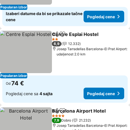
Popularan izbor
Izaberi datume da bi se prikazale tačne
Pogledaj cene
cene
Centre Esplai Hostel
Deli
Dodati u favorite
Pogle
2 Zvezdice
6,9
12.332
Josep Tarradellas Barcelona–El Prat Airport:
udaljenost 2.0 km
Popularan izbor
74 €
Od
Pogledaj cene sa
4 sajta
Pogledaj cene
Barcelona Airport Hotel
Deli
Dodati u favorite
Po
4 Zvezdice
7,9
Dobro
21.232
Josep Tarradellas Barcelona–El Prat Airport: