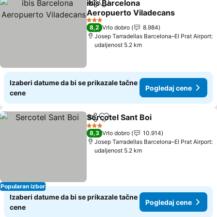
ibis Barcelona
Deli
Dodati u favorite
Aeropuerto Viladecans
Pogledaj cene
3 Zvezdice
8,2
Vrlo dobro
8.984
Josep Tarradellas Barcelona–El Prat Airport:
udaljenost 5.2 km
Izaberi datume da bi se prikazale tačne
Pogledaj cene
cene
Sercotel Sant Boi
Deli
Dodati u favorite
Pogledaj
3 Zvezdice
8,3
Vrlo dobro
10.914
Josep Tarradellas Barcelona–El Prat Airport:
udaljenost 5.2 km
Popularan izbor
Izaberi datume da bi se prikazale tačne
Pogledaj cene
cene