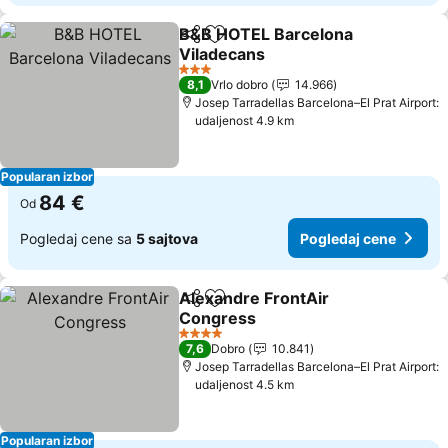
B&B HOTEL Barcelona
Deli
Dodati u favorite
Viladecans
Pogledaj cene
3 Zvezdice
8,1
Vrlo dobro
14.966
Josep Tarradellas Barcelona–El Prat Airport:
udaljenost 4.9 km
Popularan izbor
84 €
Od
Pogledaj cene sa
5 sajtova
Pogledaj cene
Alexandre FrontAir
Deli
Dodati u favorite
Congress
Pogledaj cene
4 Zvezdice
7,6
Dobro
10.841
Josep Tarradellas Barcelona–El Prat Airport:
udaljenost 4.5 km
Popularan izbor