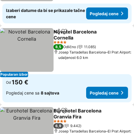
Izaberi datume da bi se prikazale tačne
Pogledaj cene
cene
Novotel Barcelona
Deli
Dodati u favorite
Cornella
Pogledaj cene
4 Zvezdice
8,5
Odlično
11.085
Josep Tarradellas Barcelona–El Prat Airport:
udaljenost 6.0 km
Popularan izbor
150 €
Od
Pogledaj cene sa
8 sajtova
Pogledaj cene
Eurohotel Barcelona
Deli
Dodati u favorite
Granvia Fira
Pogledaj cene
4 Zvezdice
6,9
9.442
Josep Tarradellas Barcelona–El Prat Airport: