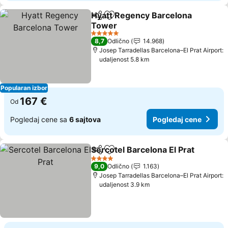
Hyatt Regency Barcelona
Deli
Dodati u favorite
Tower
Pogledaj cene
5 Zvezdice
8,7
Odlično
14.968
Josep Tarradellas Barcelona–El Prat Airport:
udaljenost 5.8 km
Popularan izbor
167 €
Od
Pogledaj cene sa
6 sajtova
Pogledaj cene
Sercotel Barcelona El Prat
Deli
Dodati u favorite
4 Zvezdice
9,0
Odlično
1.163
Josep Tarradellas Barcelona–El Prat Airport:
udaljenost 3.9 km