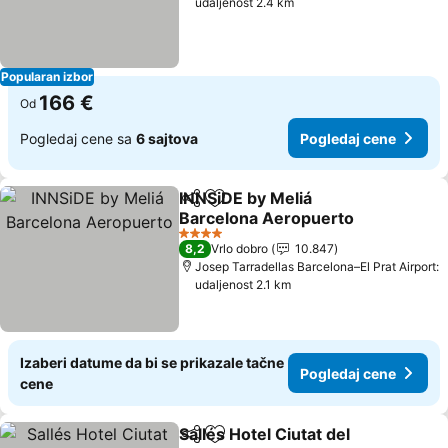
udaljenost 2.4 km
Popularan izbor
166 €
Od
Pogledaj cene sa
6 sajtova
Pogledaj cene
INNSiDE by Meliá
Deli
Dodati u favorite
Barcelona Aeropuerto
Pogledaj cene
4 Zvezdice
8,2
Vrlo dobro
10.847
Josep Tarradellas Barcelona–El Prat Airport:
udaljenost 2.1 km
Izaberi datume da bi se prikazale tačne
Pogledaj cene
cene
Sallés Hotel Ciutat del
Deli
Dodati u favorite