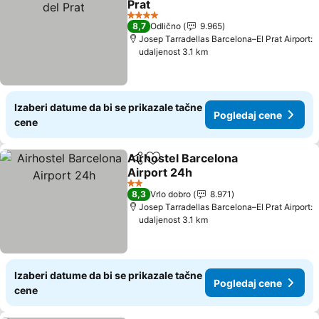
Prat
Pogledaj cene
4 Zvezdice
8,7
Odlično
9.965
Josep Tarradellas Barcelona–El Prat Airport:
udaljenost 3.1 km
Izaberi datume da bi se prikazale tačne
Pogledaj cene
cene
Airhostel Barcelona
Deli
Dodati u favorite
Airport 24h
Pogledaj cene
2 Zvezdice
8,3
Vrlo dobro
8.971
Josep Tarradellas Barcelona–El Prat Airport:
udaljenost 3.1 km
Izaberi datume da bi se prikazale tačne
Pogledaj cene
cene