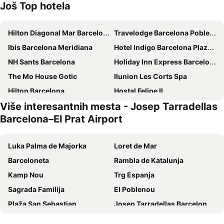
Još Top hotela
Hilton Diagonal Mar Barcelona
Travelodge Barcelona Poblenou
Ibis Barcelona Meridiana
Hotel Indigo Barcelona Plaza Espana By Ihg
NH Sants Barcelona
Holiday Inn Express Barcelona - City 22@ By Ihg
The Mo House Gotic
Ilunion Les Corts Spa
Hilton Barcelona
Hostal Felipe II
Više interesantnih mesta - Josep Tarradellas
NH Barcelona Stadium
ibis Styles Barcelona City Bogatell
Barcelona–El Prat Airport
Hotel Barceló Raval
NH Barcelona Eixample
HOTEL SAGRADA FAMILIA
Ilunion Almirante
Luka Palma de Majorka
Loret de Mar
Leonardo Royal Hotel Barcelona Forum
Hotel Ilunion Auditori
Barceloneta
Rambla de Katalunja
ibis Styles Barcelona Centre
NH Collection Barcelona Constanza
Kamp Nou
Trg Espanja
Barcelo Sants
Aparthotel Atenea Barcelona
Sagrada Familija
El Poblenou
Occidental Atenea Mar - Adults only
ibis Barcelona Plaza Glories 22
Plaža San Sebastian
Josep Tarradellas Barcelona–El Prat Airport
NH Barcelona Les Corts
Catalonia Park Putxet
Bari Gotik
Barselonska luka
Pensión San Ramón
Express by gaiarooms