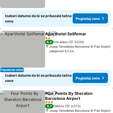
Izaberi datume da bi se prikazale tačne
Pogledaj cene
cene
Aparthotel Solifemar
Deli
Dodati u favorite
Pogle
2 Zvezdice
8,4
Vrlo dobro
5.035
Josep Tarradellas Barcelona–El Prat Airport:
udaljenost 8.2 km
Popularan izbor
Izaberi datume da bi se prikazale tačne
Pogledaj cene
cene
Four Points By Sheraton
Deli
Dodati u favorite
Barcelona Airport
Pogledaj cene
3 Zvezdice
8,7
Odlično
3.073
Josep Tarradellas Barcelona–El Prat Airport: