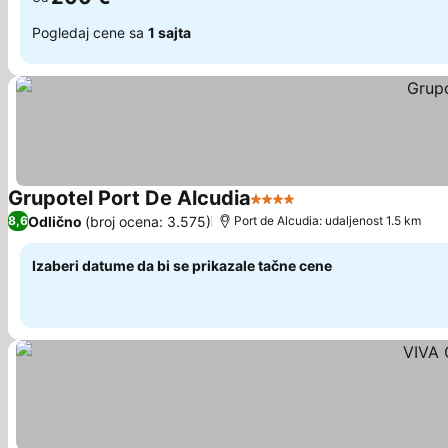
Pogledaj cene sa
1 sajta
Grupotel Port De Alcudia
4 Zvezdice
Odlično
(broj ocena: 3.575)
8,6
Port de Alcudia: udaljenost 1.5 km
Izaberi datume da bi se prikazale tačne cene