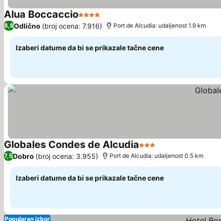
Alua Boccaccio
4 Zvezdice
Odlično
(broj ocena: 7.916)
8,8
Port de Alcudia: udaljenost 1.9 km
Izaberi datume da bi se prikazale tačne cene
Globales Condes de Alcudia
3 Zvezdice
Dobro
(broj ocena: 3.955)
7,5
Port de Alcudia: udaljenost 0.5 km
Izaberi datume da bi se prikazale tačne cene
Popularan izbor