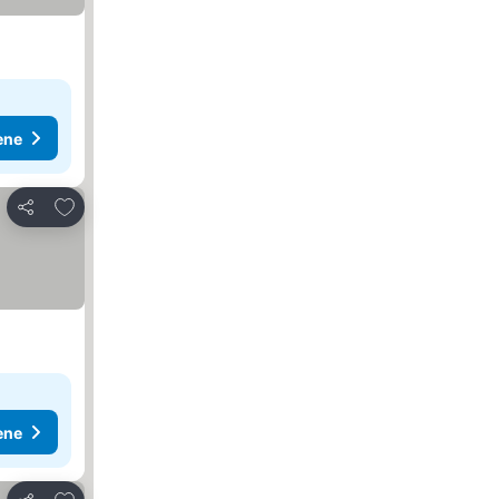
ene
Dodati u favorite
Deli
ene
Dodati u favorite