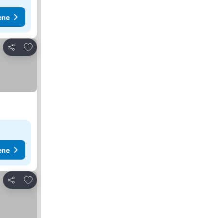
ene
Dodati u favorite
Deli
ene
Dodati u favorite
Deli