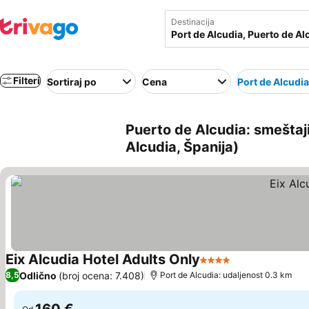
Destinacija
Filteri
Sortiraj po
Cena
Port de Alcudia
Puerto de Alcudia: smeštaji 
Alcudia, Španija)
Eix Alcudia Hotel Adults Only
4 Zvezdice
Odlično
(broj ocena: 7.408)
8,5
Port de Alcudia: udaljenost 0.3 km