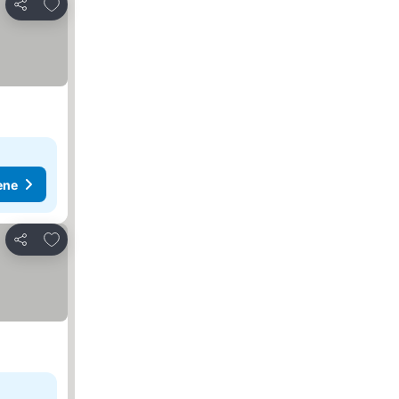
Dodati u favorite
Deli
ene
Dodati u favorite
Deli