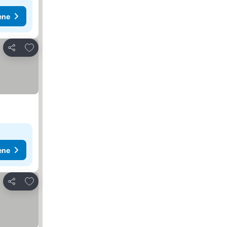
ene
Dodati u favorite
Deli
ene
Dodati u favorite
Deli