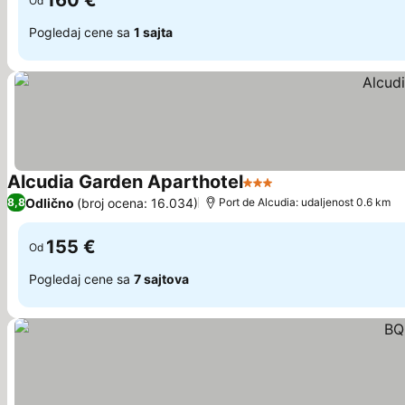
160 €
Od
Pogledaj cene sa
1 sajta
Alcudia Garden Aparthotel
3 Zvezdice
Odlično
(broj ocena: 16.034)
8,8
Port de Alcudia: udaljenost 0.6 km
155 €
Od
Pogledaj cene sa
7 sajtova