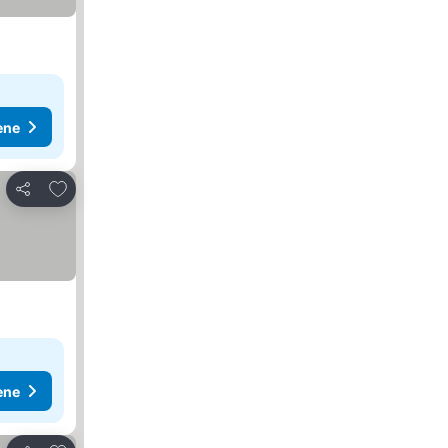
ene
Dodati u favorite
Deli
ene