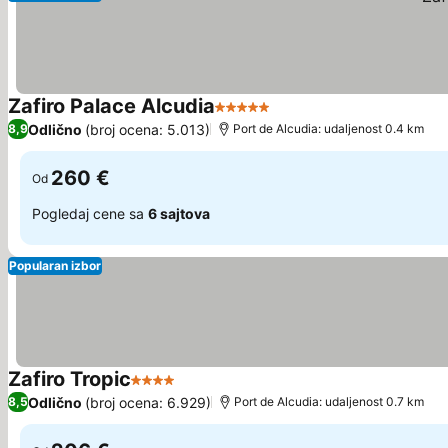
Zafiro Palace Alcudia
5 Zvezdice
Odlično
(broj ocena: 5.013)
8,9
Port de Alcudia: udaljenost 0.4 km
260 €
Od
Pogledaj cene sa
6 sajtova
Popularan izbor
Zafiro Tropic
4 Zvezdice
Odlično
(broj ocena: 6.929)
8,5
Port de Alcudia: udaljenost 0.7 km