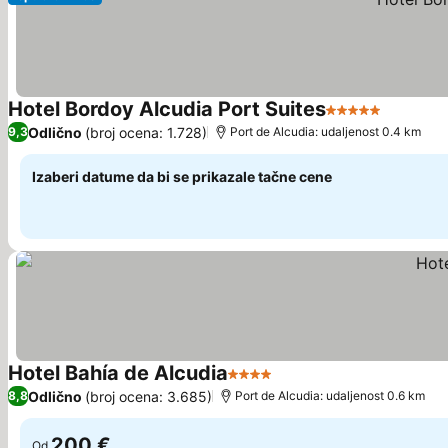
Hotel Bordoy Alcudia Port Suites
5 Zvezdice
Odlično
(broj ocena: 1.728)
9,3
Port de Alcudia: udaljenost 0.4 km
Izaberi datume da bi se prikazale tačne cene
Hotel Bahía de Alcudia
4 Zvezdice
Odlično
(broj ocena: 3.685)
8,8
Port de Alcudia: udaljenost 0.6 km
200 €
Od