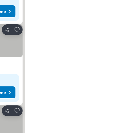
ene
Dodati u favorite
Deli
ene
Dodati u favorite
Deli