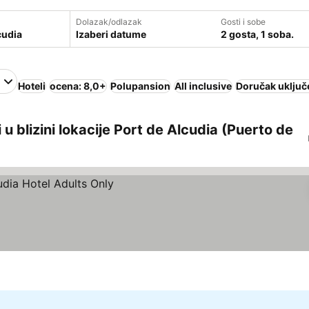
Dolazak/odlazak
Gosti i sobe
Izaberi datume
2 gosta, 1 soba.
Hoteli
ocena: 8,0+
Polupansion
All inclusive
Doručak uključ
u blizini lokacije Port de Alcudia (Puerto de