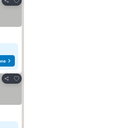
Deli
ene
Dodati u favorite
Deli