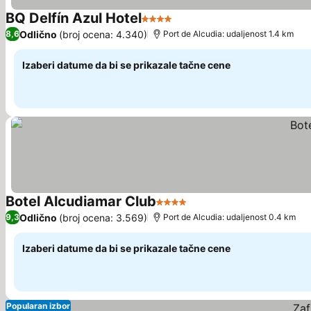
BQ Delfín Azul Hotel
4 Zvezdice
Odlično
(broj ocena: 4.340)
8,6
Port de Alcudia: udaljenost 1.4 km
Izaberi datume da bi se prikazale tačne cene
Botel Alcudiamar Club
4 Zvezdice
Odlično
(broj ocena: 3.569)
9,3
Port de Alcudia: udaljenost 0.4 km
Izaberi datume da bi se prikazale tačne cene
Popularan izbor