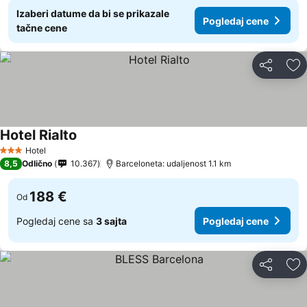
Izaberi datume da bi se prikazale
Pogledaj cene
tačne cene
Deli
Do
Hotel Rialto
Pogledaj cene
Hotel
3 Zvezdice
8,5
Odlično
10.367
Barceloneta: udaljenost 1.1 km
188 €
Od
Pogledaj cene sa
3 sajta
Pogledaj cene
Deli
Do