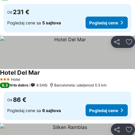
231 €
Od
Pogledaj cene sa
5 sajtova
Pogledaj cene
Deli
Do
Hotel Del Mar
Pogledaj cene
Hotel
3 Zvezdice
8,3
Vrlo dobro
6.546
Barceloneta: udaljenost 0.5 km
86 €
Od
Pogledaj cene sa
6 sajtova
Pogledaj cene
Deli
Do