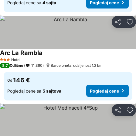
Pogledaj cene sa
4 sajta
Pogledaj cene
Deli
Do
Arc La Rambla
Pogledaj cene
Hotel
3 Zvezdice
8,7
Odlično
11.390
Barceloneta: udaljenost 1.2 km
146 €
Od
Pogledaj cene sa
5 sajtova
Pogledaj cene
Deli
Do