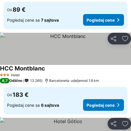
89 €
Od
Pogledaj cene sa
7 sajtova
Pogledaj cene
Deli
Do
HCC Montblanc
Pogledaj cene
Hotel
3 Zvezdice
8,7
Odlično
13.265
Barceloneta: udaljenost 1.6 km
183 €
Od
Pogledaj cene sa
6 sajtova
Pogledaj cene
Deli
Do