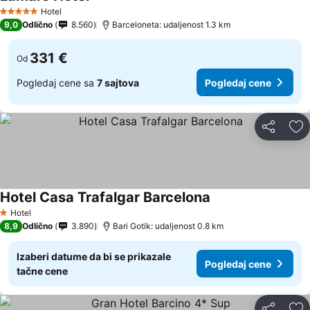
Pogledaj cene
Hotel
5 Zvezdice
9,0
Odlično
8.560
Barceloneta: udaljenost 1.3 km
331 €
Od
Pogledaj cene sa
7 sajtova
Pogledaj cene
Deli
Do
Hotel Casa Trafalgar Barcelona
Pogledaj cene
Hotel
1 Zvezdice
8,9
Odlično
3.890
Bari Gotik: udaljenost 0.8 km
Izaberi datume da bi se prikazale
Pogledaj cene
tačne cene