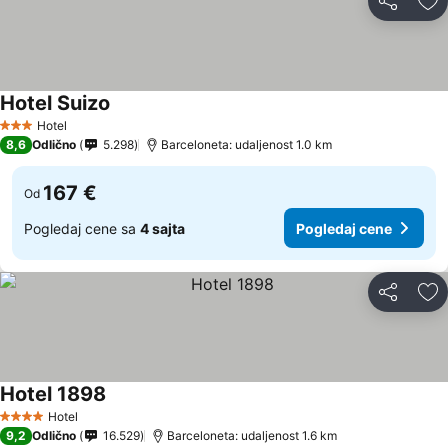
Deli
Do
Hotel Suizo
Pogledaj cene
Hotel
3 Zvezdice
8,6
Odlično
5.298
Barceloneta: udaljenost 1.0 km
167 €
Od
Pogledaj cene sa
4 sajta
Pogledaj cene
Deli
Do
Hotel 1898
Pogledaj cene
Hotel
4 Zvezdice
9,2
Odlično
16.529
Barceloneta: udaljenost 1.6 km