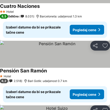
Cuatro Naciones
Pogledaj cene
Hotel
2 Zvezdice
8,5
Odlično
8.031
Barceloneta: udaljenost 1.3 km
Izaberi datume da bi se prikazale
Pogledaj cene
tačne cene
Deli
Do
Pensión San Ramón
Pogledaj cene
Hotel
1 Zvezdice
6,2
2.518
Bari Gotik: udaljenost 0.7 km
Izaberi datume da bi se prikazale
Pogledaj cene
tačne cene