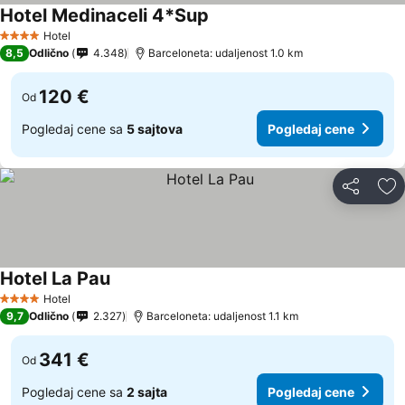
Hotel Medinaceli 4*Sup
Pogledaj cene
Hotel
4 Zvezdice
8,5
Odlično
4.348
Barceloneta: udaljenost 1.0 km
120 €
Od
Pogledaj cene sa
5 sajtova
Pogledaj cene
Deli
Do
Hotel La Pau
Pogledaj cene
Hotel
4 Zvezdice
9,7
Odlično
2.327
Barceloneta: udaljenost 1.1 km
341 €
Od
Pogledaj cene sa
2 sajta
Pogledaj cene