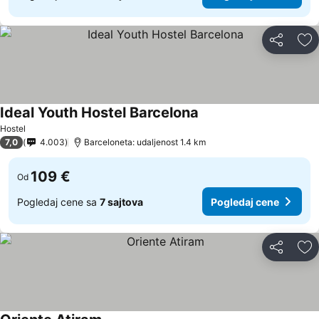
Deli
Do
Ideal Youth Hostel Barcelona
Pogledaj cene
Hostel
7,0
4.003
Barceloneta: udaljenost 1.4 km
109 €
Od
Pogledaj cene sa
7 sajtova
Pogledaj cene
Deli
Do