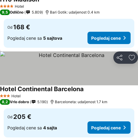
Pogledaj cene
Hotel
4 Zvezdice
9,5
Odlično
5.809
Bari Gotik: udaljenost 0.4 km
168 €
Od
Pogledaj cene sa
5 sajtova
Pogledaj cene
Deli
Do
Hotel Continental Barcelona
Pogledaj cene
Hotel
3 Zvezdice
8,2
Vrlo dobro
5.190
Barceloneta: udaljenost 1.7 km
205 €
Od
Pogledaj cene sa
4 sajta
Pogledaj cene