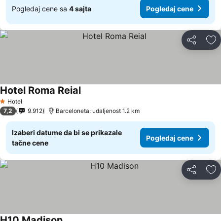
Pogledaj cene sa
4 sajta
Pogledaj cene
Deli
Do
Hotel Roma Reial
Pogledaj cene
Hotel
1 Zvezdice
7,2
9.912
Barceloneta: udaljenost 1.2 km
Izaberi datume da bi se prikazale
Pogledaj cene
tačne cene
Deli
Do
H10 Madison