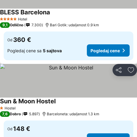
BLESS Barcelona
Pogledaj cene
Hotel
5 Zvezdice
9,1
Odlično
7.300
Bari Gotik: udaljenost 0.9 km
360 €
Od
Pogledaj cene sa
5 sajtova
Pogledaj cene
Deli
Do
Sun & Moon Hostel
Pogledaj cene
Hostel
1 Zvezdice
7,6
Dobro
5.897
Barceloneta: udaljenost 1.3 km
148 €
Od