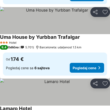
Deli
Do
Uma House by Yurbban Trafalgar
Pogledaj cene
Hotel
3 Zvezdice
9,4
Odlično
5.701
Barceloneta: udaljenost 1.5 km
174 €
Od
Pogledaj cene sa
6 sajtova
Pogledaj cene
Deli
Do
Lamaro Hotel