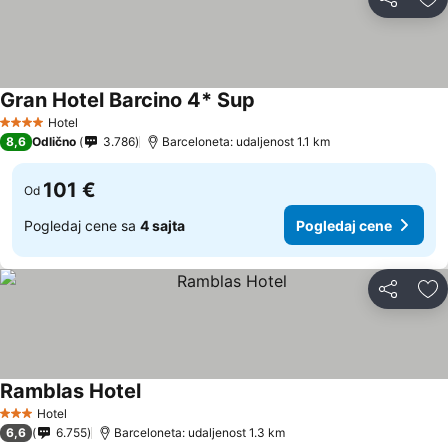
Deli
Do
Gran Hotel Barcino 4* Sup
Pogledaj cene
Hotel
4 Zvezdice
8,6
Odlično
3.786
Barceloneta: udaljenost 1.1 km
101 €
Od
Pogledaj cene sa
4 sajta
Pogledaj cene
Deli
Do
Ramblas Hotel
Pogledaj cene
Hotel
3 Zvezdice
6,6
6.755
Barceloneta: udaljenost 1.3 km