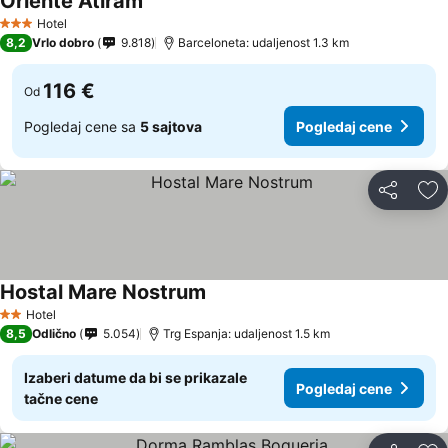
Oriente Atiram
Pogledaj cene
Hotel
3 Zvezdice
8,2
Vrlo dobro
9.818
Barceloneta: udaljenost 1.3 km
116 €
Od
Pogledaj cene sa
5 sajtova
Pogledaj cene
Deli
Do
Hostal Mare Nostrum
Pogledaj cene
Hotel
2 Zvezdice
8,5
Odlično
5.054
Trg Espanja: udaljenost 1.5 km
Izaberi datume da bi se prikazale
Pogledaj cene
tačne cene