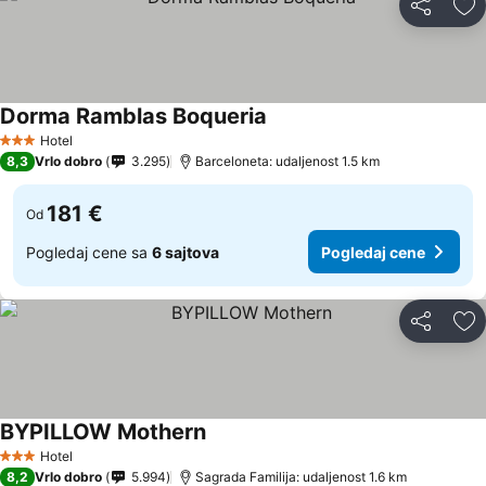
Deli
Do
Dorma Ramblas Boqueria
Pogledaj cene
Hotel
3 Zvezdice
8,3
Vrlo dobro
3.295
Barceloneta: udaljenost 1.5 km
181 €
Od
Pogledaj cene sa
6 sajtova
Pogledaj cene
Deli
Do
BYPILLOW Mothern
Pogledaj cene
Hotel
3 Zvezdice
8,2
Vrlo dobro
5.994
Sagrada Familija: udaljenost 1.6 km