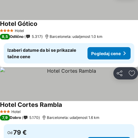
Hotel Gótico
Pogledaj cene
Hotel
4 Zvezdice
8,5
Odlično
5.317
Barceloneta: udaljenost 1.0 km
Izaberi datume da bi se prikazale
Pogledaj cene
tačne cene
Deli
Do
Hotel Cortes Rambla
Pogledaj cene
Hotel
3 Zvezdice
7,9
Dobro
5.170
Barceloneta: udaljenost 1.6 km
79 €
Od