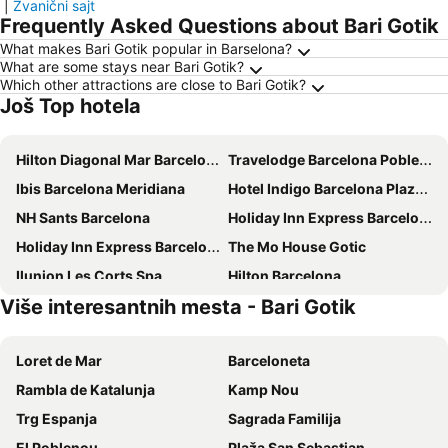
|
Zvanični sajt
Frequently Asked Questions about Bari Gotik
What makes Bari Gotik popular in Barselona?
What are some stays near Bari Gotik?
Which other attractions are close to Bari Gotik?
Još Top hotela
Hilton Diagonal Mar Barcelona
Travelodge Barcelona Poblenou
Ibis Barcelona Meridiana
Hotel Indigo Barcelona Plaza Espana By Ihg
NH Sants Barcelona
Holiday Inn Express Barcelona - Sant Cugat By Ihg
Holiday Inn Express Barcelona - City 22@ By Ihg
The Mo House Gotic
Ilunion Les Corts Spa
Hilton Barcelona
Više interesantnih mesta - Bari Gotik
Hostal Felipe II
NH Barcelona Stadium
ibis Styles Barcelona City Bogatell
Hotel Barceló Raval
Loret de Mar
Barceloneta
NH Barcelona Eixample
HOTEL SAGRADA FAMILIA
Rambla de Katalunja
Kamp Nou
Ilunion Almirante
Leonardo Royal Hotel Barcelona Forum
Trg Espanja
Sagrada Familija
Hotel Ilunion Auditori
ibis Styles Barcelona Centre
El Poblenou
Plaža San Sebastian