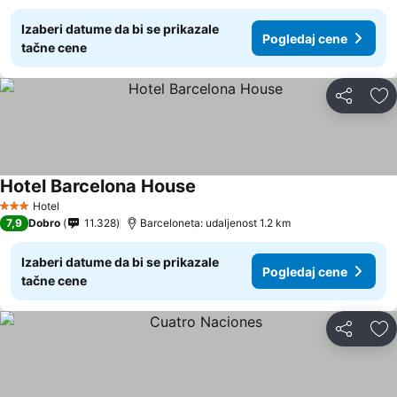
Izaberi datume da bi se prikazale
Pogledaj cene
tačne cene
Deli
Do
Hotel Barcelona House
Pogledaj cene
Hotel
3 Zvezdice
7,9
Dobro
11.328
Barceloneta: udaljenost 1.2 km
Izaberi datume da bi se prikazale
Pogledaj cene
tačne cene
Deli
Do