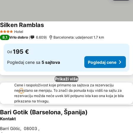
Silken Ramblas
Pogledaj cene
Hotel
4 Zvezdice
8,1
Vrlo dobro
6.609
Barceloneta: udaljenost 1.7 km
195 €
Od
Pogledaj cene sa
5 sajtova
Pogledaj cene
Prikaži više
Cene i raspoloživost koje primamo sa sajtova za rezervaciju
neprestano se menjaju. To znači da ponuda koju vidiš na sajtu za
rezervaciju možda neće uvek biti potpuno ista kao ona koja je bila
prikazana na trivagu.
Bari Gotik (Barselona, Španija)
Kontakt
Barri Gòtic
,
08003
,