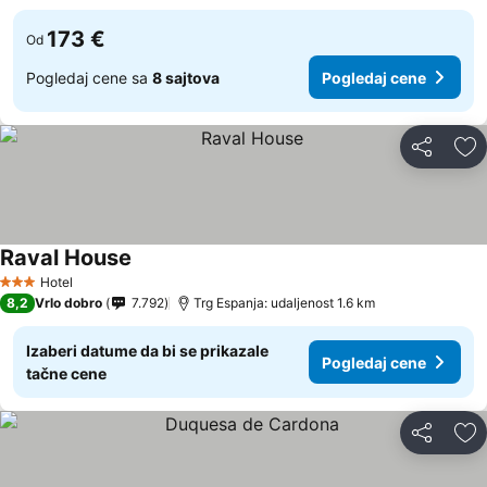
173 €
Od
Pogledaj cene sa
8 sajtova
Pogledaj cene
Deli
Do
Raval House
Pogledaj cene
Hotel
3 Zvezdice
8,2
Vrlo dobro
7.792
Trg Espanja: udaljenost 1.6 km
Izaberi datume da bi se prikazale
Pogledaj cene
tačne cene
Deli
Do