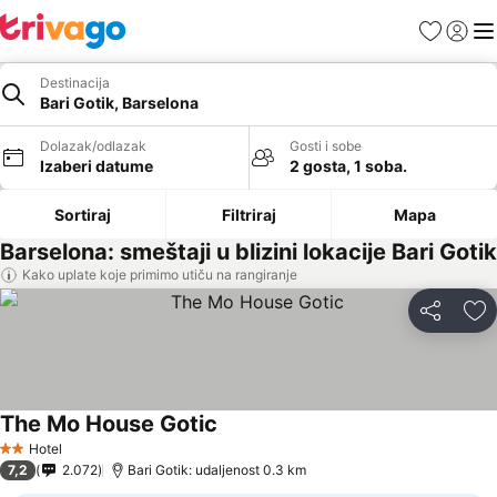
Favoriti
Prijavi
Men
Destinacija
Bari Gotik, Barselona
Dolazak/odlazak
Gosti i sobe
Izaberi datume
2 gosta, 1 soba.
Sortiraj
Filtriraj
Mapa
Barselona: smeštaji u blizini lokacije Bari Gotik
Kako uplate koje primimo utiču na rangiranje
Deli
Do
The Mo House Gotic
Pogledaj cene
Hotel
2 Zvezdice
7,2
2.072
Bari Gotik: udaljenost 0.3 km