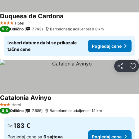
Duquesa de Cardona
Pogledaj cene
Hotel
4 Zvezdice
9,2
Odlično
7.743
Barceloneta: udaljenost 0.8 km
Izaberi datume da bi se prikazale
Pogledaj cene
tačne cene
Deli
Do
Catalonia Avinyo
Pogledaj cene
Hotel
3 Zvezdice
8,6
Odlično
7.585
Barceloneta: udaljenost 1.1 km
183 €
Od
Pogledaj cene sa
6 sajtova
Pogledaj cene