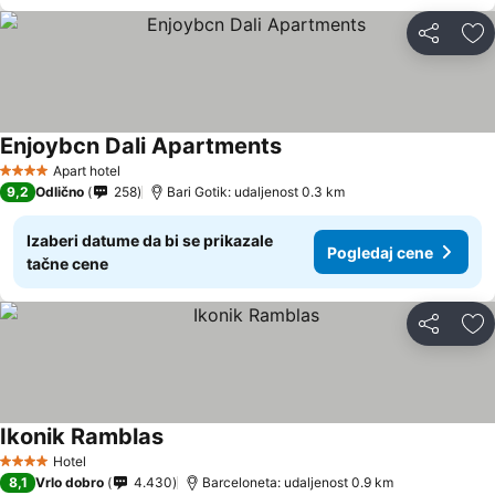
Deli
Do
Enjoybcn Dali Apartments
Pogledaj cene
Apart hotel
4 Zvezdice
9,2
Odlično
258
Bari Gotik: udaljenost 0.3 km
Izaberi datume da bi se prikazale
Pogledaj cene
tačne cene
Deli
Do
Ikonik Ramblas
Pogledaj cene
Hotel
4 Zvezdice
8,1
Vrlo dobro
4.430
Barceloneta: udaljenost 0.9 km