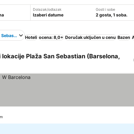
Dolazak/odlazak
Gosti i sobe
Izaberi datume
2 gosta, 1 soba.
 Sebastian
Hoteli
ocena: 8,0+
Doručak uključen u cenu
Bazen
A
ni lokacije Plaža San Sebastian (Barselona,
km