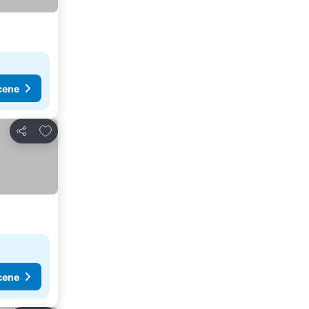
cene
Dodati u favorite
Deli
cene