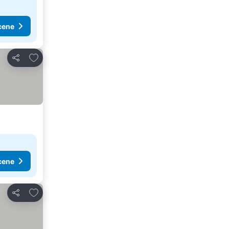
cene
Dodati u favorite
Deli
cene
Dodati u favorite
Deli