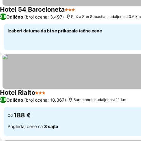
Hotel 54 Barceloneta
3 Zvezdice
Pogledaj cene
Odlično
(broj ocena: 3.497)
8,5
Plaža San Sebastian: udaljenost 0.6 km
Izaberi datume da bi se prikazale tačne cene
Hotel Rialto
3 Zvezdice
Pogledaj cene
Odlično
(broj ocena: 10.367)
8,5
Barceloneta: udaljenost 1.1 km
188 €
Od
Pogledaj cene sa
3 sajta