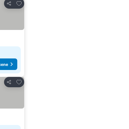
Dodati u favorite
Deli
cene
Dodati u favorite
Deli