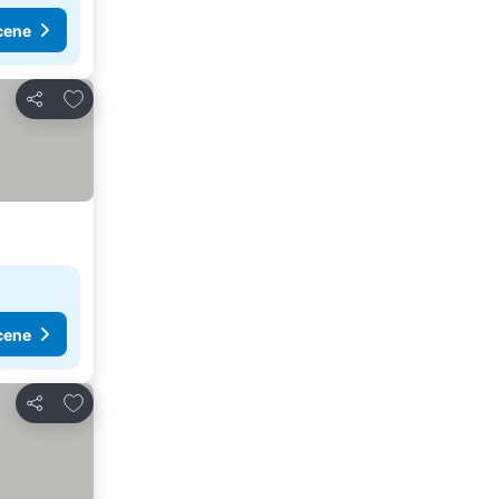
cene
Dodati u favorite
Deli
cene
Dodati u favorite
Deli