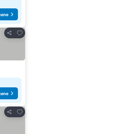
cene
Dodati u favorite
Deli
cene
Dodati u favorite
Deli