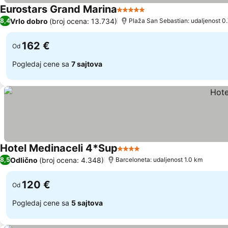
Eurostars Grand Marina
5 Zvezdice
Pogledaj cene
Vrlo dobro
(broj ocena: 13.734)
8,4
Plaža San Sebastian: udaljenost 0
162 €
Od
Pogledaj cene sa
7 sajtova
Hotel Medinaceli 4*Sup
4 Zvezdice
Pogledaj cene
Odlično
(broj ocena: 4.348)
8,5
Barceloneta: udaljenost 1.0 km
120 €
Od
Pogledaj cene sa
5 sajtova