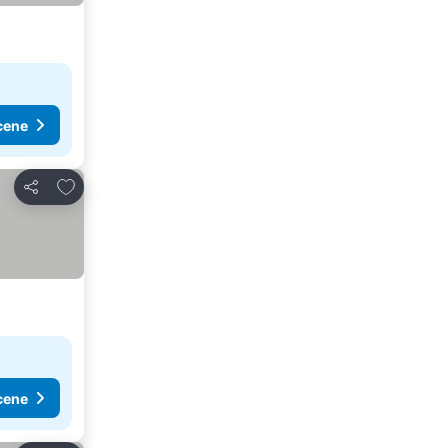
cene
Dodati u favorite
Deli
cene