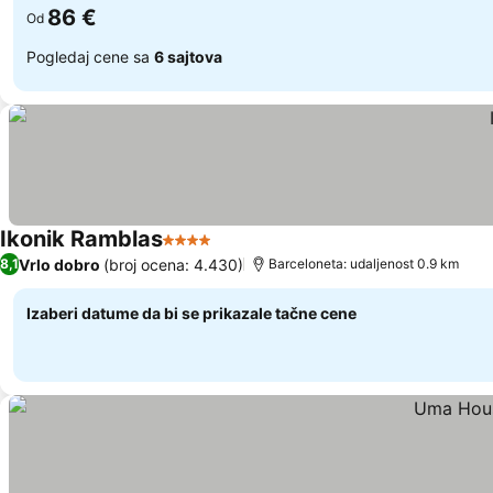
86 €
Od
Pogledaj cene sa
6 sajtova
Ikonik Ramblas
4 Zvezdice
Pogledaj cene
Vrlo dobro
(broj ocena: 4.430)
8,1
Barceloneta: udaljenost 0.9 km
Izaberi datume da bi se prikazale tačne cene