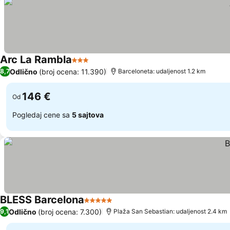
Arc La Rambla
3 Zvezdice
Pogledaj cene
Odlično
(broj ocena: 11.390)
8,7
Barceloneta: udaljenost 1.2 km
146 €
Od
Pogledaj cene sa
5 sajtova
BLESS Barcelona
5 Zvezdice
Pogledaj cene
Odlično
(broj ocena: 7.300)
9,1
Plaža San Sebastian: udaljenost 2.4 km