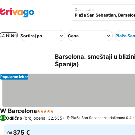
Destinacija
Filteri
Sortiraj po
Cena
Plaža San
Barselona: smeštaji u blizi
Španija)
Popularan izbor
W Barcelona
5 Zvezdice
Pogledaj cene
Odlično
(broj ocena: 32.535)
8,6
Plaža San Sebastian: udaljenost 0.4 
375 €
Od