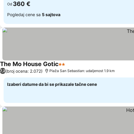
360 €
Od
Pogledaj cene sa
5 sajtova
The Mo House Gotic
2 Zvezdice
Pogledaj cene
(broj ocena: 2.072)
7,2
Plaža San Sebastian: udaljenost 1.9 km
Izaberi datume da bi se prikazale tačne cene