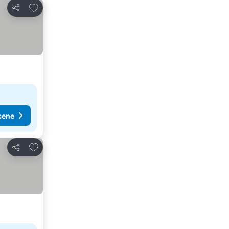
Dodati u favorite
Deli
cene
Dodati u favorite
Deli