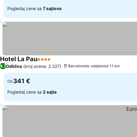
Pogledaj cene sa
7 sajtova
Hotel La Pau
4 Zvezdice
Pogledaj cene
Odlično
(broj ocena: 2.327)
9,7
Barceloneta: udaljenost 1.1 km
341 €
Od
Pogledaj cene sa
2 sajta