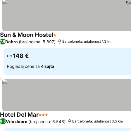
Sun & Moon Hostel
1 Zvezdice
Pogledaj cene
Dobro
(broj ocena: 5.897)
7,6
Barceloneta: udaljenost 1.3 km
148 €
Od
Pogledaj cene sa
4 sajta
Hotel Del Mar
3 Zvezdice
Pogledaj cene
Vrlo dobro
(broj ocena: 6.546)
8,3
Barceloneta: udaljenost 0.5 km