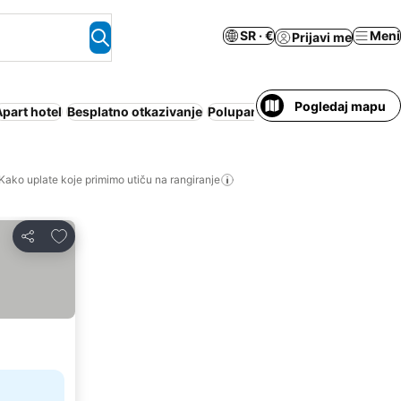
SR · €
Meni
Prijavi me
Pogledaj mapu
part hotel
Besplatno otkazivanje
Polupansion
Cela kuća/apartm
Kako uplate koje primimo utiču na rangiranje
Dodati u favorite
Deli