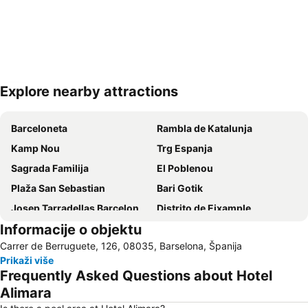
Explore nearby attractions
Proširi mapu
Barceloneta
Rambla de Katalunja
Kamp Nou
Trg Espanja
Sagrada Familija
El Poblenou
Plaža San Sebastian
Bari Gotik
Josep Tarradellas Barcelona–El Prat Airport
Distrito de Eixample
Informacije o objektu
Barselonska luka
Trijumfalna kapija
Carrer de Berruguete, 126, 08035, Barselona, Španija
Gràcia
Sagrada Família Metro Station
Prikaži više
Parallel Metro Station
Fira Barcelona
Frequently Asked Questions about Hotel
Olimpijska Luka
Barcelona Tours
Alimara
Articket BCN
Trg Katalunja