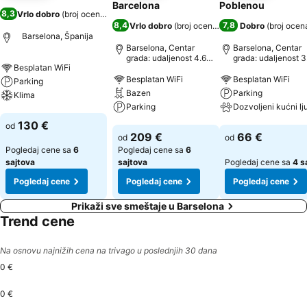
Barcelona
Poblenou
8,3
Vrlo dobro
(
broj ocena: 7.867
)
8,4
7,8
Vrlo dobro
(
broj ocena: 12.264
Dobro
)
(
broj ocen
Barselona, Španija
Barselona, Centar
Barselona, Centar
grada: udaljenost 4.6
grada: udaljenost 3
Besplatan WiFi
km
km
Besplatan WiFi
Besplatan WiFi
Parking
Bazen
Parking
Klima
Parking
Pogledaj cene
130 €
od
Pogledaj cene
Pogledaj cene
209 €
66 €
od
od
Pogledaj cene sa
6
Pogledaj cene sa
6
sajtova
sajtova
Pogledaj cene sa
4 s
Pogledaj cene
Pogledaj cene
Pogledaj cene
Prikaži sve smeštaje u Barselona
Trend cene
Na osnovu najnižih cena na trivago u poslednjih 30 dana
0 €
0 €