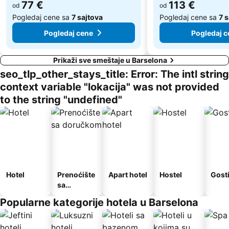
77 €
113 €
od
od
Pogledaj cene sa
7 sajtova
Pogledaj cene sa
7 
Pogledaj cene
Pogledaj c
Prikaži sve smeštaje u Barselona
seo_tlp_other_stays_title: Error: The intl string
context variable "lokacija" was not provided
to the string "undefined"
Hotel
Prenoćište
Apart hotel
Hostel
Gost
sa
doručkom
Popularne kategorije hotela u Barselona