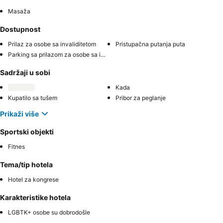
Masaža
Dostupnost
Prilaz za osobe sa invaliditetom
Pristupačna putanja puta
Parking sa prilazom za osobe sa invaliditetom
Sadržaji u sobi
Kada
Kupatilo sa tušem
Pribor za peglanje
Prikaži više
Sportski objekti
Fitnes
Tema/tip hotela
Hotel za kongrese
Karakteristike hotela
LGBTK+ osobe su dobrodošle