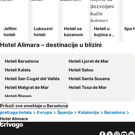
Jeftini
Luksuzni
Hoteli sa
Hoteli u
Spa h
hoteli
hoteli
bazenom
kojima su
dozvoljeni
Hotel Alimara – destinacije u blizini
kućni
ljubimci
Hoteli Barselona
Hoteli Ljoret de Mar
Hoteli Kalela
Hoteli Salou
Hoteli San Cugat del Vallés
Hoteli Santa Susana
Hoteli Malgrat de Mar
Hoteli Tosa de Mar
Hoteli Blanes
Prikaži sve smeštaje u Barselona
pretraga hotela
Evropa
Španija
Katalonija
Barselona
Hotel Alimara
Facebook
Twitter
Insta
Yo