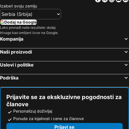
Izaberi svoju zemlju
Dodaj na Google
Lako pronađi naše rezultate: dodaj
trivago kao omiljeni izvor na Google.
Kompanija
Naši proizvodi
Uslovi i politike
Podrška
Prijavite se za ekskluzivne pogodnosti za
članove
Personalizuj doživljaj
Ponude za lojalnost i cene za članove
Prijavi se