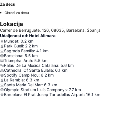
Za decu
Obroci za decu
Lokacija
Carrer de Berruguete, 126, 08035, Barselona, Španija
Udaljenost od: Hotel Alimara
Mundet
:
0.2
km
Park Guell
:
2.2
km
Sagrada Família
:
4.1
km
Barselona
:
5.5
km
Triumphal Arch
:
5.5
km
Palau De La Música Catalana
:
5.6
km
Cathedral Of Santa Eulalia
:
6.1
km
Spotify Camp Nou
:
6.2
km
La Rambla
:
6.3
km
Santa Maria Del Mar
:
6.3
km
Olympic Stadium Lluís Companys
:
7.7
km
Barcelona El Prat Josep Tarradellas Airport
:
16.1
km