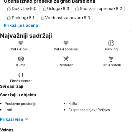
Ocena iznad proseka za grad Barselona
Doživljaj
•
9,0
Usluga
•
8,3
Sadržaji i oprema
•
8,2
Parking
•
8,1
Vrednost za novac
•
8,0
Prikaži još ocena
Najvažniji sadržaji
WiFi u lobiju
WiFi u sobama
Parking
Klima
Restoran
Bar u hotelu
Fitnes centar
Svi sadržaji
Sadržaji u objektu
Poslovne prostorije
Kafić
Lobi
Ekspresna prijava/odjava
Prikaži više
Velnes