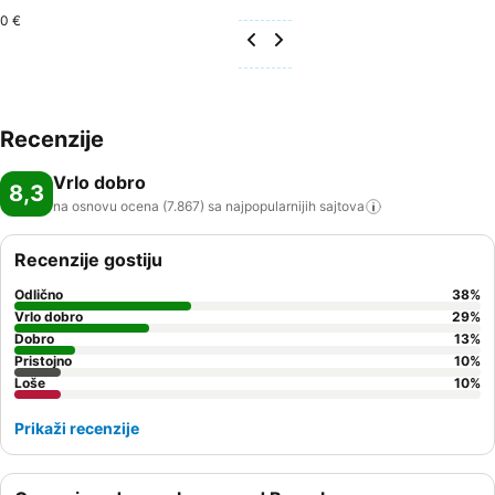
0 €
Recenzije
Vrlo dobro
8,3
na osnovu ocena (7.867) sa najpopularnijih
sajtova
Recenzije gostiju
Odlično
38
%
Vrlo dobro
29
%
Dobro
13
%
Pristojno
10
%
Loše
10
%
Prikaži recenzije