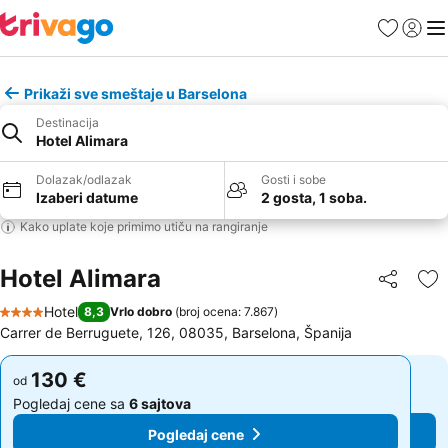
Favoriti
Prijavi
Men
Prikaži sve smeštaje u Barselona
Destinacija
Hotel Alimara
Dolazak/odlazak
Gosti i sobe
Izaberi datume
2 gosta, 1 soba.
Kako uplate koje primimo utiču na rangiranje
Hotel Alimara
Deli
Do
Hotel
8,3
Vrlo dobro
(
broj ocena: 7.867
)
4 Zvezdice
Carrer de Berruguete, 126, 08035, Barselona, Španija
130 €
130 €
od
od
Pogledaj cene sa
6 sajtova
Pogledaj cene sa
6 sajtova
Pogledaj cene
Pogledaj cene