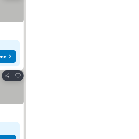
ene
Dodati u favorite
Deli