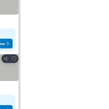
ene
Dodati u favorite
Deli