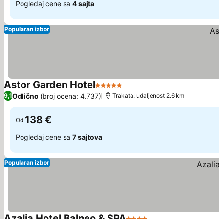
Pogledaj cene sa
4 sajta
Popularan izbor
Astor Garden Hotel
5 Zvezdice
Pogledaj cene
Odlično
(broj ocena: 4.737)
9,1
Trakata: udaljenost 2.6 km
138 €
Od
Pogledaj cene sa
7 sajtova
Popularan izbor
Azalia Hotel Balneo & SPA