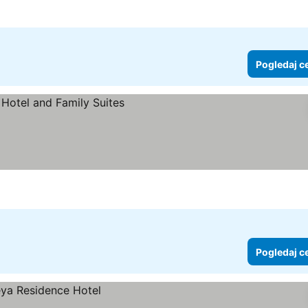
Pogledaj c
 cene
Pogledaj c