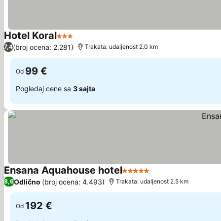
Hotel Koral
3 Zvezdice
Pogledaj cene
(broj ocena: 2.281)
7,4
Trakata: udaljenost 2.0 km
99 €
Od
Pogledaj cene sa
3 sajta
Ensana Aquahouse hotel
5 Zvezdice
Pogledaj cene
Odlično
(broj ocena: 4.493)
8,6
Trakata: udaljenost 2.5 km
192 €
Od