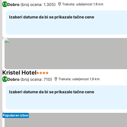
3 Zvezdice
Pogledaj cene
Dobro
(broj ocena: 1.305)
7,5
Trakata: udaljenost 1.8 km
Izaberi datume da bi se prikazale tačne cene
Kristel Hotel
4 Zvezdice
Pogledaj cene
Dobro
(broj ocena: 710)
7,9
Trakata: udaljenost 1.9 km
Izaberi datume da bi se prikazale tačne cene
Popularan izbor