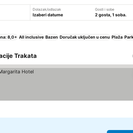
Dolazak/odlazak
Gosti i sobe
Izaberi datume
2 gosta, 1 soba.
na: 8,0+
All inclusive
Bazen
Doručak uključen u cenu
Plaža
Par
kacije Trakata