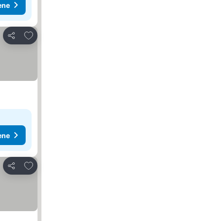
ene
Dodati u favorite
Deli
ene
Dodati u favorite
Deli