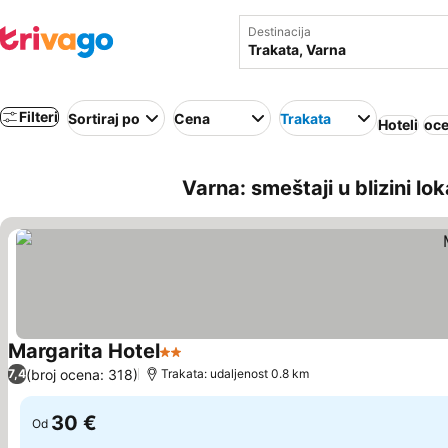
Destinacija
Filteri
Sortiraj po
Cena
Trakata
Hoteli
oce
Varna: smeštaji u blizini lo
Margarita Hotel
2 Zvezdice
Pogledaj cene
(broj ocena: 318)
7,4
Trakata: udaljenost 0.8 km
30 €
Od