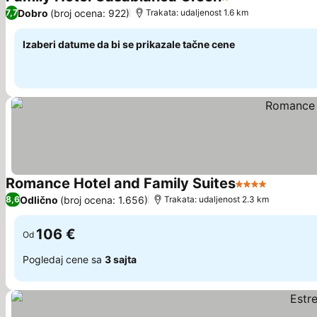
1 Zvezdice
Pogledaj cene
Dobro
(broj ocena: 922)
7,7
Trakata: udaljenost 1.6 km
Izaberi datume da bi se prikazale tačne cene
Romance Hotel and Family Suites
4 Zvezdice
Pogledaj
Odlično
(broj ocena: 1.656)
8,6
Trakata: udaljenost 2.3 km
106 €
Od
Pogledaj cene sa
3 sajta