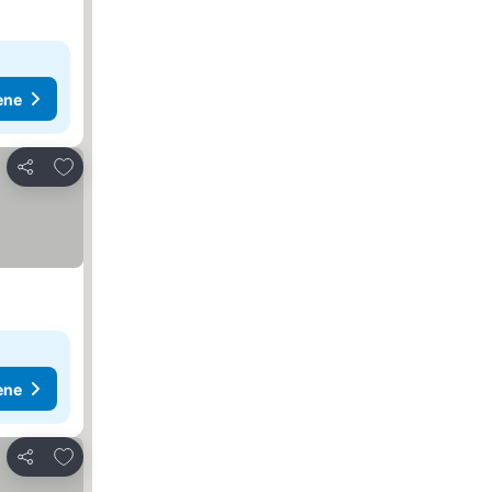
ene
Dodati u favorite
Deli
ene
Dodati u favorite
Deli