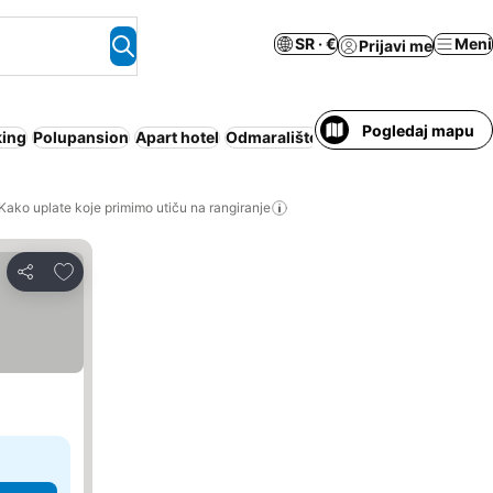
SR · €
Meni
Prijavi me
Pogledaj mapu
king
Polupansion
Apart hotel
Odmaralište
Wi-Fi
Kako uplate koje primimo utiču na rangiranje
Dodati u favorite
Deli