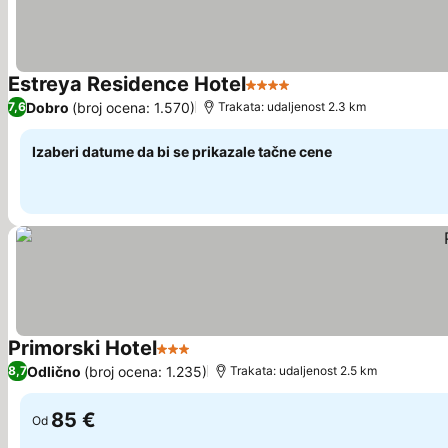
Estreya Residence Hotel
4 Zvezdice
Pogledaj cene
Dobro
(broj ocena: 1.570)
7,6
Trakata: udaljenost 2.3 km
Izaberi datume da bi se prikazale tačne cene
Primorski Hotel
3 Zvezdice
Pogledaj cene
Odlično
(broj ocena: 1.235)
8,7
Trakata: udaljenost 2.5 km
85 €
Od