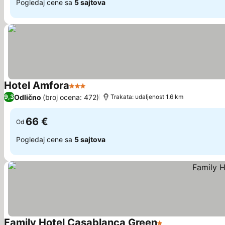
Pogledaj cene sa
5 sajtova
Hotel Amfora
3 Zvezdice
Pogledaj cene
Odlično
(broj ocena: 472)
9,3
Trakata: udaljenost 1.6 km
66 €
Od
Pogledaj cene sa
5 sajtova
Family Hotel Casablanca Green