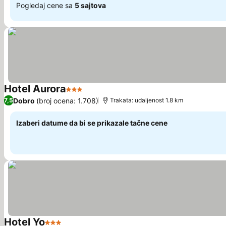
Pogledaj cene sa
5 sajtova
Hotel Aurora
3 Zvezdice
Pogledaj cene
Dobro
(broj ocena: 1.708)
7,5
Trakata: udaljenost 1.8 km
Izaberi datume da bi se prikazale tačne cene
Hotel Yo