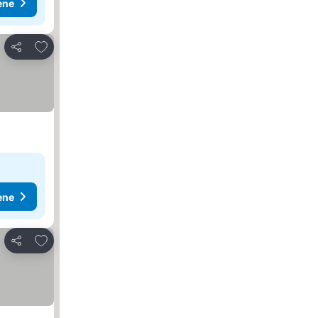
ene
Dodati u favorite
Deli
ene
Dodati u favorite
Deli