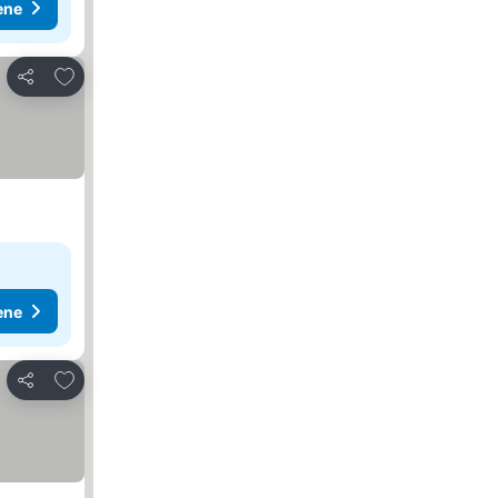
ene
Dodati u favorite
Deli
ene
Dodati u favorite
Deli