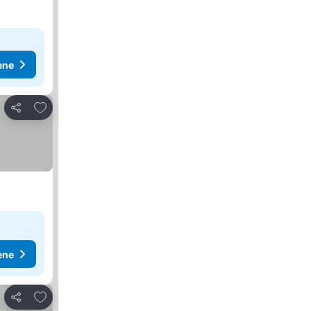
ene
Dodati u favorite
Deli
ene
Dodati u favorite
Deli