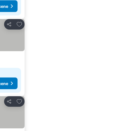
cene
Dodati u favorite
Deli
cene
Dodati u favorite
Deli