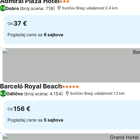
Admiral Plaza Hotel
3 Zvezdice
Dobro
(broj ocena: 718)
7,6
Sunčev Breg: udaljenost 0.4 km
37 €
Od
Pogledaj cene sa
6 sajtova
Barceló Royal Beach
5 Zvezdice
Odlično
(broj ocena: 4.154)
8,5
Sunčev Breg: udaljenost 1.2 km
156 €
Od
Pogledaj cene sa
5 sajtova