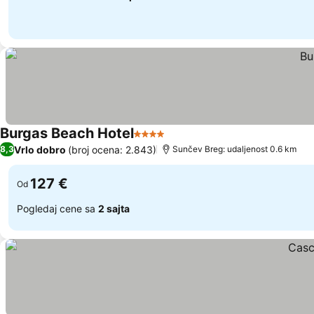
Burgas Beach Hotel
4 Zvezdice
Vrlo dobro
(broj ocena: 2.843)
8,3
Sunčev Breg: udaljenost 0.6 km
127 €
Od
Pogledaj cene sa
2 sajta