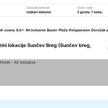
Dolazak/odlazak
Gosti i sobe
Izaberi datume
2 gosta, 1 soba.
li
ocena: 8,0+
All inclusive
Bazen
Plaža
Polupansion
Doručak u
zini lokacije Sunčev Breg (Sunčev breg,