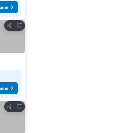
cene
Dodati u favorite
Deli
cene
Dodati u favorite
Deli