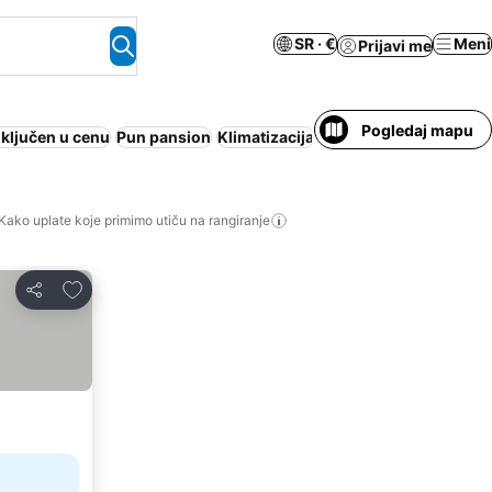
SR · €
Meni
Prijavi me
Pogledaj mapu
ključen u cenu
Pun pansion
Klimatizacija
Odmaralište
Apart hot
Kako uplate koje primimo utiču na rangiranje
Dodati u favorite
Deli