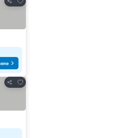
Dodati u favorite
Deli
cene
Dodati u favorite
Deli