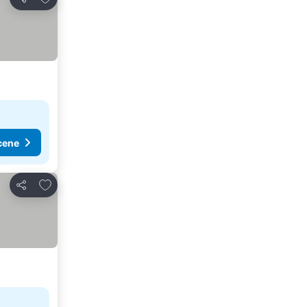
Deli
cene
Dodati u favorite
Deli