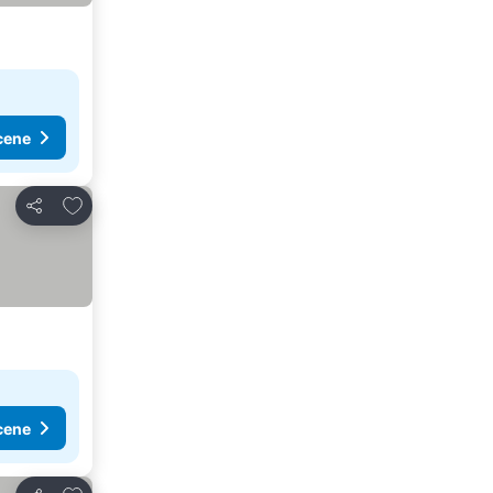
cene
Dodati u favorite
Deli
cene