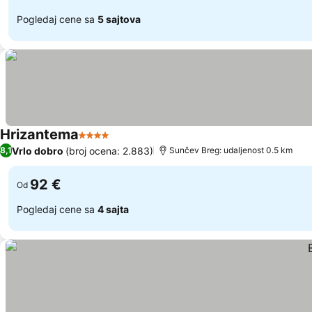
Pogledaj cene sa
5 sajtova
Hrizantema
4 Zvezdice
Vrlo dobro
(broj ocena: 2.883)
8,1
Sunčev Breg: udaljenost 0.5 km
92 €
Od
Pogledaj cene sa
4 sajta