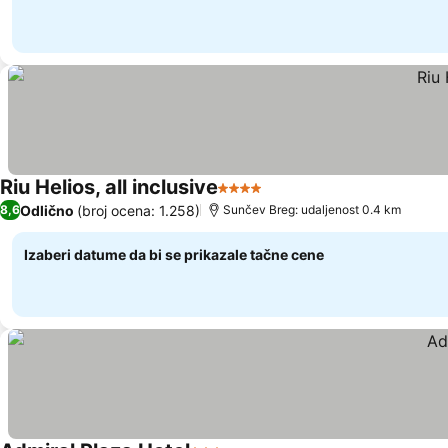
Riu Helios, all inclusive
4 Zvezdice
Odlično
(broj ocena: 1.258)
8,6
Sunčev Breg: udaljenost 0.4 km
Izaberi datume da bi se prikazale tačne cene