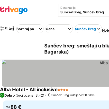
Destinacija
Filteri
Sortiraj po
Cena
Sunčev Breg
Hote
Sunčev breg: smeštaji u bli
Bugarska)
Alba Hotel - All inclusive
4 Zvezdice
Dobro
(broj ocena: 3.421)
7,8
Sunčev Breg: udaljenost 0.8 km
88 €
Od