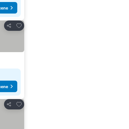
cene
Dodati u favorite
Deli
cene
Dodati u favorite
Deli