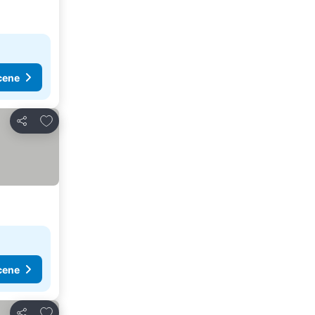
cene
Dodati u favorite
Deli
cene
Dodati u favorite