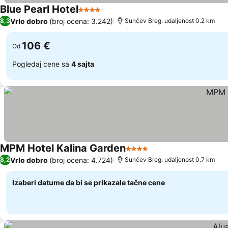
Blue Pearl Hotel
4 Zvezdice
Vrlo dobro
(broj ocena: 3.242)
8,3
Sunčev Breg: udaljenost 0.2 km
106 €
Od
Pogledaj cene sa
4 sajta
MPM Hotel Kalina Garden
4 Zvezdice
Vrlo dobro
(broj ocena: 4.724)
8,2
Sunčev Breg: udaljenost 0.7 km
Izaberi datume da bi se prikazale tačne cene