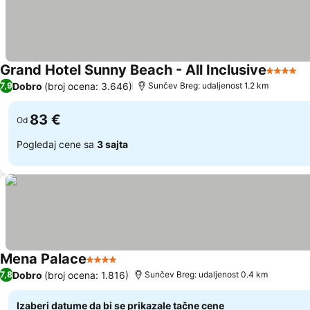
Grand Hotel Sunny Beach - All Inclusive
4 Zvezd
Dobro
(broj ocena: 3.646)
7,9
Sunčev Breg: udaljenost 1.2 km
83 €
Od
Pogledaj cene sa
3 sajta
Mena Palace
4 Zvezdice
Dobro
(broj ocena: 1.816)
7,8
Sunčev Breg: udaljenost 0.4 km
Izaberi datume da bi se prikazale tačne cene