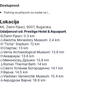
Dostupnost
Parking sa prilazom za osobe sa invaliditetom
Lokacija
KK, Zlatni Pjasci, 9007, Bugarska
Udaljenost od: Prestige Hotel & Aquapark
Zlatni Pjasci
:
0.3
km
Aladzha Monastery Museum
:
2.4
km
"Ticha" Stadium
:
12
km
Спартак
:
13
km
Varna Archaeological Museum
:
13.6
km
Аквариум
:
13.6
km
Миноносец Дръзки
:
13.8
km
Roman Thermal Bath
:
14
km
Свето Успение Богородично
:
14.1
km
Варна
:
14.5
km
Vladislav Varnenchik Museum
:
15.4
km
Аеродром Варна
:
18.6
km