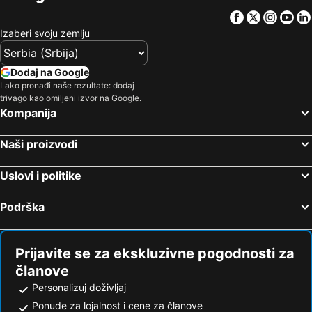
Facebook
Twitter
Insta
Yo
Izaberi svoju zemlju
Dodaj na Google
Lako pronađi naše rezultate: dodaj
trivago kao omiljeni izvor na Google.
Kompanija
Naši proizvodi
Uslovi i politike
Podrška
Prijavite se za ekskluzivne pogodnosti za
članove
Personalizuj doživljaj
Ponude za lojalnost i cene za članove