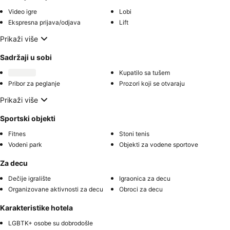
Video igre
Lobi
Ekspresna prijava/odjava
Lift
Prikaži više
Sadržaji u sobi
Kupatilo sa tušem
Pribor za peglanje
Prozori koji se otvaraju
Prikaži više
Sportski objekti
Fitnes
Stoni tenis
Vodeni park
Objekti za vodene sportove
Za decu
Dečije igralište
Igraonica za decu
Organizovane aktivnosti za decu
Obroci za decu
Karakteristike hotela
LGBTK+ osobe su dobrodošle