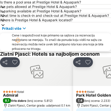
Is there a pool area at Prestige Hotel & Aquapark?
Are pets allowed at Prestige Hotel & Aquapark?
Is parking available at Prestige Hotel & Aquapark?
What time is check-in and check-out at Prestige Hotel & Aquapark?
Where is Prestige Hotel & Aquapark located?
Prikaži više
Cene i raspoloživost koje primamo sa sajtova za rezervaciju
neprestano se menjaju. To znači da ponuda koju vidiš na sajtu za
rezervaciju možda neće uvek biti potpuno ista kao ona koja je bila
prikazana na trivagu.
Zlatni Pjasci: Hotels sa najboljom ocenom
Deli
Dodati u favorite
Deli
Dodati u fav
Hotel
Hotel
5 Zvezdice
4 Zvezdice
Admiral
Park Hotel Golde
8,1
7,4
Vrlo dobro
(
broj ocena: 5.812
)
(
broj ocena: 2.233
)
Zlatni Pjasci, Centar grada: udaljenost 0.1 km
Zlatni Pjasci, Centar 