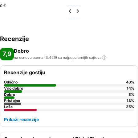
0 €
Recenzije
Dobro
7,9
na osnovu ocena (3.426) sa najpopularnijih
sajtova
Recenzije gostiju
Odlično
40
%
Vrlo dobro
14
%
Dobro
8
%
Pristojno
13
%
Loše
25
%
Prikaži recenzije