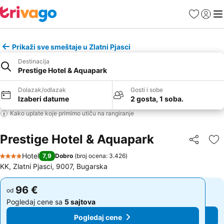
Favoriti
Prijavi
Men
Prikaži sve smeštaje u Zlatni Pjasci
Destinacija
Prestige Hotel & Aquapark
Dolazak/odlazak
Gosti i sobe
Izaberi datume
2 gosta, 1 soba.
Kako uplate koje primimo utiču na rangiranje
Prestige Hotel & Aquapark
Deli
Do
Hotel
7,9
Dobro
(
broj ocena: 3.426
)
4 Zvezdice
KK, Zlatni Pjasci, 9007, Bugarska
96 €
96 €
od
od
Pogledaj cene sa
5 sajtova
Pogledaj cene sa
5 sajtova
Pogledaj cene
Pogledaj cene