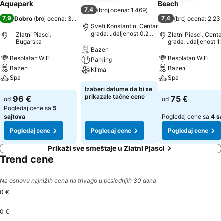
Aquapark
Beach
7,4
(
broj ocena: 1.469
)
7,9
7,4
Dobro
(
broj ocena: 3.426
)
(
broj ocena: 2.2
Sveti Konstantin, Centar
grada: udaljenost 0.2
Zlatni Pjasci,
Zlatni Pjasci, Centa
km
Bugarska
grada: udaljenost 1
Bazen
Besplatan WiFi
Besplatan WiFi
Parking
Bazen
Bazen
Klima
Spa
Spa
Izaberi datume da bi se
prikazale tačne cene
96 €
75 €
od
od
Pogledaj cene sa
5
sajtova
Pogledaj cene sa
4 s
Pogledaj cene
Pogledaj cene
Pogledaj cene
Prikaži sve smeštaje u Zlatni Pjasci
Trend cene
Na osnovu najnižih cena na trivago u poslednjih 30 dana
0 €
0 €