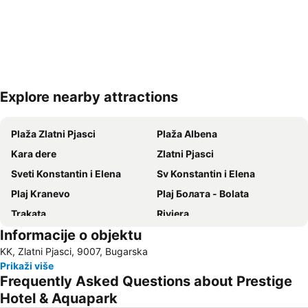
Explore nearby attractions
Proširi mapu
Plaža Zlatni Pjasci
Plaža Albena
Kara dere
Zlatni Pjasci
Sveti Konstantin i Elena
Sv Konstantin i Elena
Plaj Kranevo
Plaj Болата - Bolata
Trakata
Riviera
Informacije o objektu
Pobeda
Pametnik na primortsite padnali v Srabsko-balgarskata voyna
KK, Zlatni Pjasci, 9007, Bugarska
Bulgaran
rayon Asparuhovo
Prikaži više
Nos Kaliakra
Frequently Asked Questions about Prestige
Hotel & Aquapark