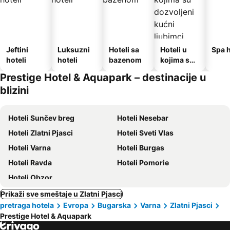
Jeftini
Luksuzni
Hoteli sa
Hoteli u
Spa h
hoteli
hoteli
bazenom
kojima su
dozvoljeni
Prestige Hotel & Aquapark – destinacije u
kućni
blizini
ljubimci
Hoteli Sunčev breg
Hoteli Nesebar
Hoteli Zlatni Pjasci
Hoteli Sveti Vlas
Hoteli Varna
Hoteli Burgas
Hoteli Ravda
Hoteli Pomorie
Hoteli Obzor
Prikaži sve smeštaje u Zlatni Pjasci
pretraga hotela
Evropa
Bugarska
Varna
Zlatni Pjasci
Prestige Hotel & Aquapark