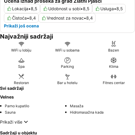
Ocena iznad proseka za grad Zlatni Pjasci
Lokacija
•
8,5
Udobnost u sobi
•
8,5
Usluga
•
8,5
Čistoća
•
8,4
Vrednost za novac
•
8,4
Prikaži još ocena
Najvažniji sadržaji
WiFi u lobiju
WiFi u sobama
Bazen
Spa
Parking
Klima
Restoran
Bar u hotelu
Fitnes centar
Svi sadržaji
Velnes
Parno kupatilo
Masaža
Sauna
Hidromasažna kada
Prikaži više
Sadržaji u objektu