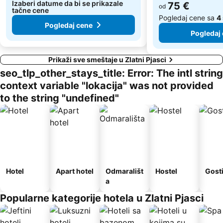
Izaberi datume da bi se prikazale
75 €
od
tačne cene
Pogledaj cene sa
4 
Pogledaj cene
Pogledaj
Prikaži sve smeštaje u Zlatni Pjasci
seo_tlp_other_stays_title: Error: The intl string
context variable "lokacija" was not provided
to the string "undefined"
Hotel
Apart hotel
Odmarališt
Hostel
Gost
a
Popularne kategorije hotela u Zlatni Pjasci