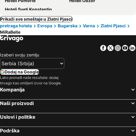
Hoteli Pomorie
Hoteli Obzor
Hoteli Sveti Konstantin
Prikaži sve smeštaje u Zlatni Pjasci
pretraga hotela
Evropa
Bugarska
Varna
Zlatni Pjasci
MiRaBelle
Facebook
Twitter
Insta
Yo
Izaberi svoju zemlju
Dodaj na Google
Lako pronađi naše rezultate: dodaj
trivago kao omiljeni izvor na Google.
Kompanija
Naši proizvodi
Uslovi i politike
Podrška