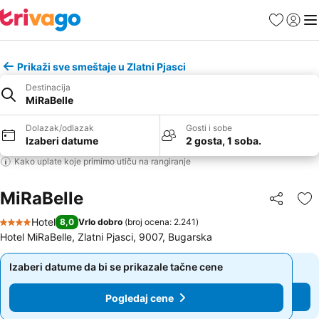
Favoriti
Prijavi
Men
Prikaži sve smeštaje u Zlatni Pjasci
Destinacija
MiRaBelle
Dolazak/odlazak
Gosti i sobe
Izaberi datume
2 gosta, 1 soba.
Kako uplate koje primimo utiču na rangiranje
MiRaBelle
Deli
Do
Hotel
8,0
Vrlo dobro
(
broj ocena: 2.241
)
4 Zvezdice
Hotel MiRaBelle, Zlatni Pjasci, 9007, Bugarska
Izaberi datume da bi se prikazale tačne cene
Izaberi datume da bi se prikazale tačne cene
Pogledaj cene
Pogledaj cene