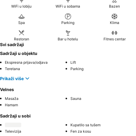
WiFi u lobiju
WiFi u sobama
Bazen
Spa
Parking
Klima
Restoran
Bar u hotelu
Fitnes centar
Svi sadržaji
Sadržaji u objektu
Ekspresna prijava/odjava
Lift
Teretana
Parking
Prikaži više
Velnes
Masaža
Sauna
Hamam
Sadržaji u sobi
Kupatilo sa tušem
Televizija
Fen za kosu