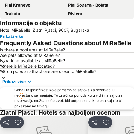
Plaj Kranevo
Plaj Болата - Bolata
Trakata
Riviera
Informacije o objektu
Pobeda
Pametnik na primortsite padnali v Srabsko-balgarskata voyna
Hotel MiRaBelle, Zlatni Pjasci, 9007, Bugarska
Bulgaran
rayon Asparuhovo
Prikaži više
Nos Kaliakra
Frequently Asked Questions about MiRaBelle
Is there a pool area at MiRaBelle?
Are pets allowed at MiRaBelle?
Is parking available at MiRaBelle?
Where is MiRaBelle located?
Which popular attractions are close to MiRaBelle?
Prikaži više
Cene i raspoloživost koje primamo sa sajtova za rezervaciju
neprestano se menjaju. To znači da ponuda koju vidiš na sajtu za
rezervaciju možda neće uvek biti potpuno ista kao ona koja je bila
prikazana na trivagu.
Zlatni Pjasci: Hotels sa najboljom ocenom
Deli
Dodati u favorite
Deli
Dodati u fav