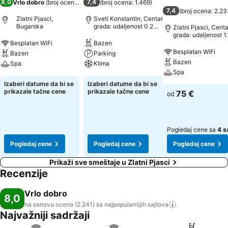
8,0
7,4
Vrlo dobro
(
broj ocena: 2.241
)
(
broj ocena: 1.469
)
7,4
(
broj ocena: 2.2
Zlatni Pjasci,
Sveti Konstantin, Centar
Bugarska
grada: udaljenost 0.2
Zlatni Pjasci, Centa
km
grada: udaljenost 1
Besplatan WiFi
Bazen
Besplatan WiFi
Bazen
Parking
Bazen
Spa
Klima
Spa
Izaberi datume da bi se
Izaberi datume da bi se
prikazale tačne cene
prikazale tačne cene
75 €
od
Pogledaj cene sa
4 s
Pogledaj cene
Pogledaj cene
Pogledaj cene
Prikaži sve smeštaje u Zlatni Pjasci
Recenzije
Vrlo dobro
8,0
na osnovu ocena (2.241) sa najpopularnijih
sajtova
Najvažniji sadržaji