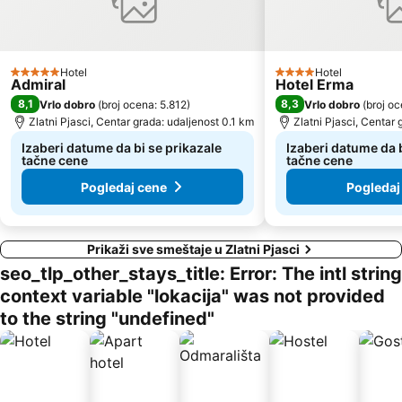
Hotel
Hotel
5 Zvezdice
4 Zvezdice
Admiral
Hotel Erma
8,1
8,3
Vrlo dobro
(
broj ocena: 5.812
)
Vrlo dobro
(
broj o
Zlatni Pjasci, Centar grada: udaljenost 0.1 km
Zlatni Pjasci, Centar 
Izaberi datume da bi se prikazale
Izaberi datume da b
tačne cene
tačne cene
Pogledaj cene
Pogledaj
Prikaži sve smeštaje u Zlatni Pjasci
seo_tlp_other_stays_title: Error: The intl string
context variable "lokacija" was not provided
to the string "undefined"