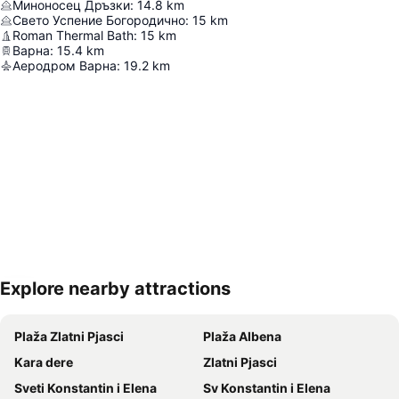
Миноносец Дръзки
:
14.8
km
Свето Успение Богородично
:
15
km
Roman Thermal Bath
:
15
km
Варна
:
15.4
km
Аеродром Варна
:
19.2
km
Explore nearby attractions
Proširi mapu
Plaža Zlatni Pjasci
Plaža Albena
Kara dere
Zlatni Pjasci
Sveti Konstantin i Elena
Sv Konstantin i Elena