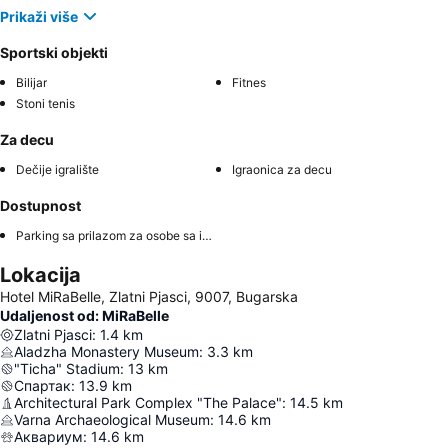
Prikaži više
Sportski objekti
Bilijar
Fitnes
Stoni tenis
Za decu
Dečije igralište
Igraonica za decu
Dostupnost
Parking sa prilazom za osobe sa invaliditetom
Lokacija
Hotel MiRaBelle, Zlatni Pjasci, 9007, Bugarska
Udaljenost od: MiRaBelle
Zlatni Pjasci
:
1.4
km
Aladzha Monastery Museum
:
3.3
km
"Ticha" Stadium
:
13
km
Спартак
:
13.9
km
Architectural Park Complex "The Palace"
:
14.5
km
Varna Archaeological Museum
:
14.6
km
Аквариум
:
14.6
km