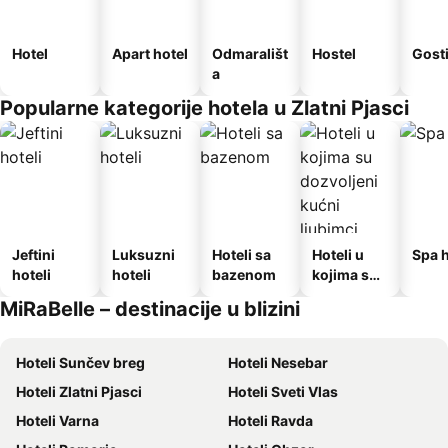
Hotel
Apart hotel
Odmarališt
Hostel
Gost
a
Popularne kategorije hotela u Zlatni Pjasci
Jeftini
Luksuzni
Hoteli sa
Hoteli u
Spa h
hoteli
hoteli
bazenom
kojima su
dozvoljeni
MiRaBelle – destinacije u blizini
kućni
ljubimci
Hoteli Sunčev breg
Hoteli Nesebar
Hoteli Zlatni Pjasci
Hoteli Sveti Vlas
Hoteli Varna
Hoteli Ravda