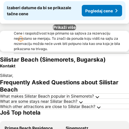
Izaberi datume da bi se prikazale
Pogledaj cene
tačne cene
Prikaži više
Cene i raspoloživost koje primamo sa sajtova za rezervaciju
neprestano se menjaju. To znači da ponuda koju vidiš na sajtu za
rezervaciju možda neće uvek biti potpuno ista kao ona koja je bila
prikazana na trivagu.
Silistar Beach (Sinemorets, Bugarska)
Kontakt
Silistar
,
Frequently Asked Questions about Silistar
Beach
What makes Silistar Beach popular in Sinemorets?
What are some stays near Silistar Beach?
Which other attractions are close to Silistar Beach?
Još Top hotela
Primea Beach Residence
Sinemoretz