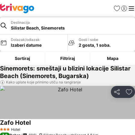
Favoriti
Prijavi
Men
Destinacija
Silistar Beach, Sinemorets
Dolazak/odlazak
Gosti i sobe
Izaberi datume
2 gosta, 1 soba.
Sortiraj
Filtriraj
Mapa
Sinemorets: smeštaji u blizini lokacije Silistar
Beach (Sinemorets, Bugarska)
Kako uplate koje primimo utiču na rangiranje
Deli
Do
Zafo Hotel
Hotel
3 Zvezdice