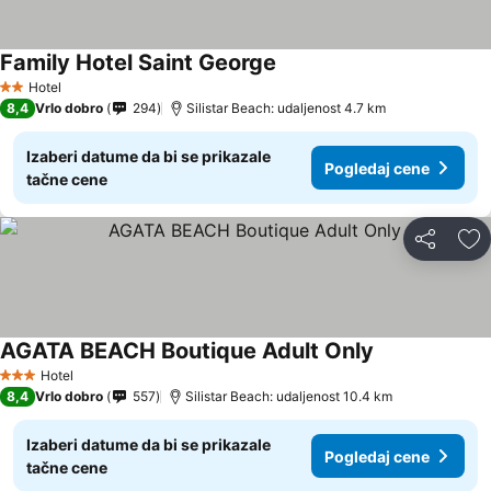
Family Hotel Saint George
Hotel
2 Zvezdice
8,4
Vrlo dobro
294
Silistar Beach: udaljenost 4.7 km
Izaberi datume da bi se prikazale
Pogledaj cene
tačne cene
Deli
Do
AGATA BEACH Boutique Adult Only
Hotel
3 Zvezdice
8,4
Vrlo dobro
557
Silistar Beach: udaljenost 10.4 km
Izaberi datume da bi se prikazale
Pogledaj cene
tačne cene