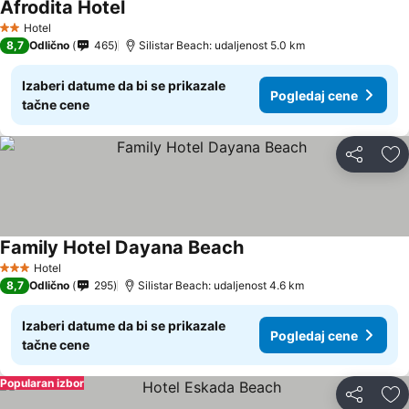
Afrodita Hotel
Hotel
2 Zvezdice
8,7
Odlično
465
Silistar Beach: udaljenost 5.0 km
Izaberi datume da bi se prikazale
Pogledaj cene
tačne cene
Deli
Do
Family Hotel Dayana Beach
Hotel
3 Zvezdice
8,7
Odlično
295
Silistar Beach: udaljenost 4.6 km
Izaberi datume da bi se prikazale
Pogledaj cene
tačne cene
Popularan izbor
Deli
Do