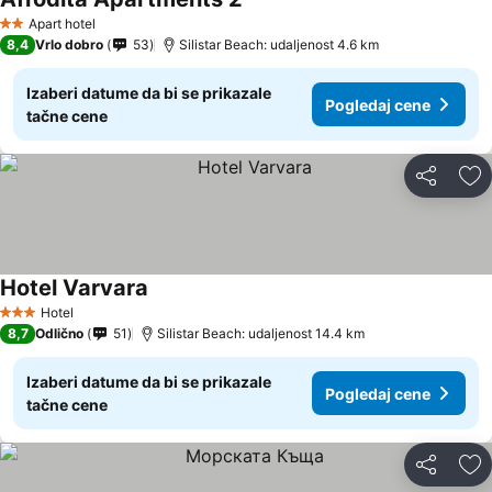
Apart hotel
2 Zvezdice
8,4
Vrlo dobro
53
Silistar Beach: udaljenost 4.6 km
Izaberi datume da bi se prikazale
Pogledaj cene
tačne cene
Deli
Do
Hotel Varvara
Hotel
3 Zvezdice
8,7
Odlično
51
Silistar Beach: udaljenost 14.4 km
Izaberi datume da bi se prikazale
Pogledaj cene
tačne cene
Deli
Do