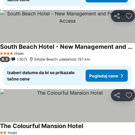
Deli
Do
South Beach Hotel - New Management and Free Beach Access
Hotel
4 Zvezdice
6,3
1.507
Silistar Beach: udaljenost 19.1 km
Izaberi datume da bi se prikazale
Pogledaj cene
tačne cene
Deli
Do
The Colourful Mansion Hotel
Hotel
2 Zvezdice