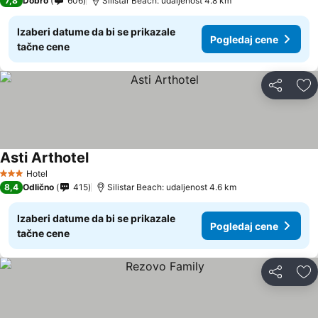
7,8
Dobro
606
Silistar Beach: udaljenost 4.8 km
Izaberi datume da bi se prikazale
Pogledaj cene
tačne cene
Deli
Do
Asti Arthotel
Hotel
3 Zvezdice
8,4
Odlično
415
Silistar Beach: udaljenost 4.6 km
Izaberi datume da bi se prikazale
Pogledaj cene
tačne cene
Deli
Do