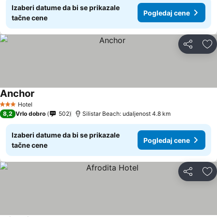
Izaberi datume da bi se prikazale
Pogledaj cene
tačne cene
Deli
Do
Anchor
Hotel
3 Zvezdice
8,2
Vrlo dobro
502
Silistar Beach: udaljenost 4.8 km
Izaberi datume da bi se prikazale
Pogledaj cene
tačne cene
Deli
Do