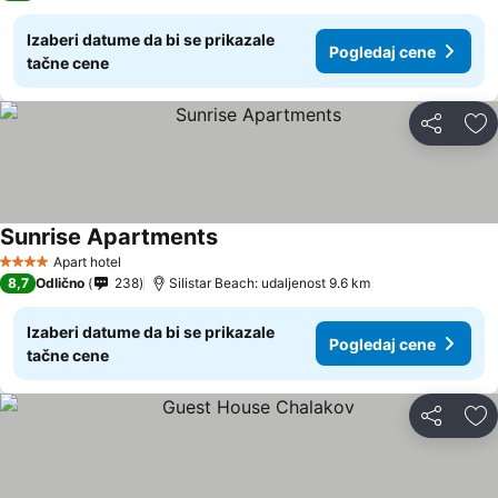
Izaberi datume da bi se prikazale
Pogledaj cene
tačne cene
Deli
Do
Sunrise Apartments
Apart hotel
4 Zvezdice
8,7
Odlično
238
Silistar Beach: udaljenost 9.6 km
Izaberi datume da bi se prikazale
Pogledaj cene
tačne cene
Deli
Do