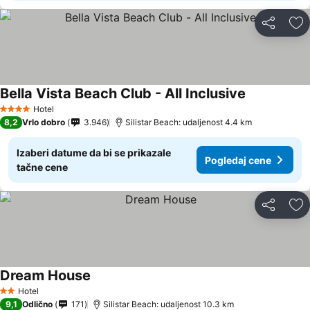
Deli
Do
Bella Vista Beach Club - All Inclusive
Hotel
4 Zvezdice
8,2
Vrlo dobro
3.946
Silistar Beach: udaljenost 4.4 km
Izaberi datume da bi se prikazale
Pogledaj cene
tačne cene
Deli
Do
Dream House
Hotel
2 Zvezdice
9,1
Odlično
171
Silistar Beach: udaljenost 10.3 km