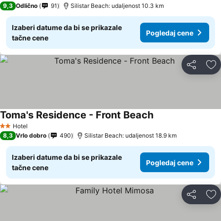
9,3
Odlično
91
Silistar Beach: udaljenost 10.3 km
Izaberi datume da bi se prikazale
Pogledaj cene
tačne cene
Deli
Do
Toma's Residence - Front Beach
Hotel
2 Zvezdice
8,3
Vrlo dobro
490
Silistar Beach: udaljenost 18.9 km
Izaberi datume da bi se prikazale
Pogledaj cene
tačne cene
Deli
Do