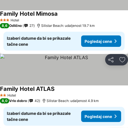
Family Hotel Mimosa
Hotel
3 Zvezdice
8,6
Odlično
27
Silistar Beach: udaljenost 19.7 km
Izaberi datume da bi se prikazale
Pogledaj cene
tačne cene
Deli
Do
Family Hotel ATLAS
Hotel
2 Zvezdice
8,0
Vrlo dobro
42
Silistar Beach: udaljenost 4.9 km
Izaberi datume da bi se prikazale
Pogledaj cene
tačne cene