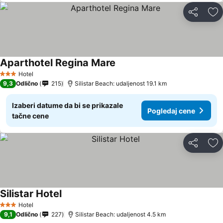
Deli
Do
Aparthotel Regina Mare
Hotel
3 Zvezdice
9,3
Odlično
215
Silistar Beach: udaljenost 19.1 km
Izaberi datume da bi se prikazale
Pogledaj cene
tačne cene
Deli
Do
Silistar Hotel
Hotel
3 Zvezdice
9,1
Odlično
227
Silistar Beach: udaljenost 4.5 km