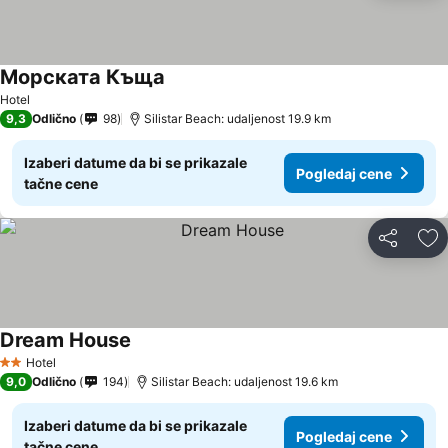
Морската Къща
Hotel
9,3
Odlično
98
Silistar Beach: udaljenost 19.9 km
Izaberi datume da bi se prikazale
Pogledaj cene
tačne cene
Deli
Do
Dream House
Hotel
2 Zvezdice
9,0
Odlično
194
Silistar Beach: udaljenost 19.6 km
Izaberi datume da bi se prikazale
Pogledaj cene
tačne cene