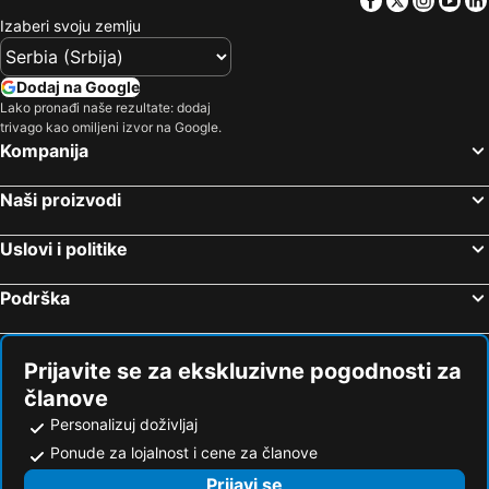
Ahtopol Hoteli na plaži
Sinemorets Hoteli na plaži
Izaberi svoju zemlju
Kirklareli Hoteli na plaži
Kosharitsa Hoteli na plaži
Sarafovo Hoteli na plaži
Çerkezköy Hoteli na plaži
Dodaj na Google
Vize Hoteli na plaži
Sredec Hoteli na plaži
Lako pronađi naše rezultate: dodaj
trivago kao omiljeni izvor na Google.
Lüleburgaz Hoteli na plaži
Varvara Hoteli na plaži
Kompanija
Malko Tarnovo Hoteli na plaži
Aitos Hoteli na plaži
Naši proizvodi
Uslovi i politike
Podrška
Prijavite se za ekskluzivne pogodnosti za
članove
Personalizuj doživljaj
Ponude za lojalnost i cene za članove
Prijavi se