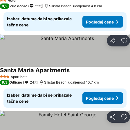
Hotel
2 Zvezdice
8,2
Vrlo dobro
225
Silistar Beach: udaljenost 4.8 km
Izaberi datume da bi se prikazale
Pogledaj cene
tačne cene
Deli
Do
Santa Maria Apartments
Apart hotel
3 Zvezdice
9,3
Odlično
247
Silistar Beach: udaljenost 10.7 km
Izaberi datume da bi se prikazale
Pogledaj cene
tačne cene
Deli
Do