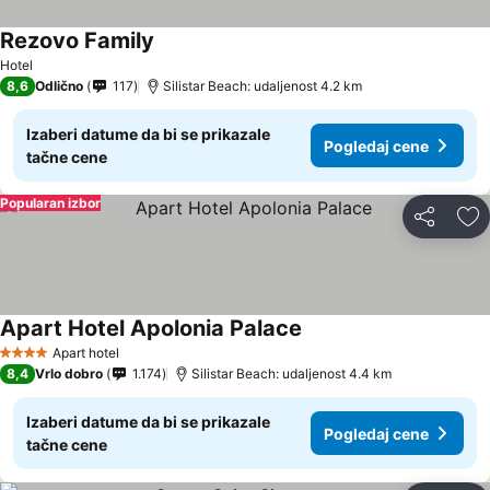
Rezovo Family
Hotel
8,6
Odlično
117
Silistar Beach: udaljenost 4.2 km
Izaberi datume da bi se prikazale
Pogledaj cene
tačne cene
Popularan izbor
Deli
Do
Apart Hotel Apolonia Palace
Apart hotel
4 Zvezdice
8,4
Vrlo dobro
1.174
Silistar Beach: udaljenost 4.4 km
Izaberi datume da bi se prikazale
Pogledaj cene
tačne cene