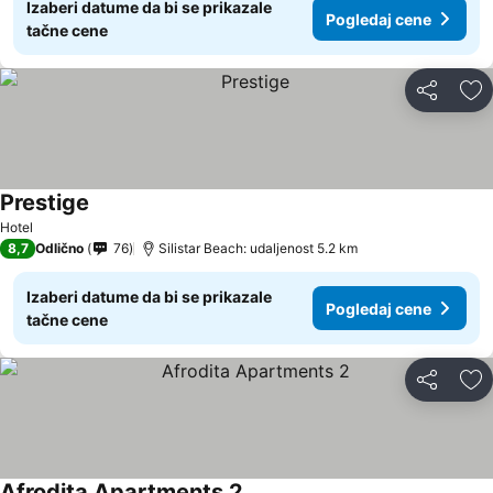
Izaberi datume da bi se prikazale
Pogledaj cene
tačne cene
Deli
Do
Prestige
Hotel
8,7
Odlično
76
Silistar Beach: udaljenost 5.2 km
Izaberi datume da bi se prikazale
Pogledaj cene
tačne cene
Deli
Do
Afrodita Apartments 2