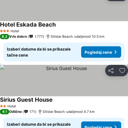
Hotel Eskada Beach
Hotel
3 Zvezdice
8,2
Vrlo dobro
1.777
Silistar Beach: udaljenost 10.5 km
Izaberi datume da bi se prikazale
Pogledaj cene
tačne cene
Deli
Do
Sirius Guest House
Hotel
2 Zvezdice
9,1
Odlično
171
Silistar Beach: udaljenost 4.7 km
Izaberi datume da bi se prikazale
Pogledaj cene