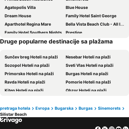
Agatopolis Villa
Blue House
Dream House
Family Hotel Saint George
Aparthotel Regina Mare
Bella Vista Beach Club - All Inclusive
Family Hotel Southern Nights
Prestige
Druge popularne destinacije sa plažama
Valdi
Igneada Resort Hotel & Spa
Nayu Igneada
İğneada Hotel Rezve
Sunčev breg Hoteli na plaži
Nesebar Hoteli na plaži
Longoz Hotel
Hotel Katerini
Sozopol Hoteli na plaži
Sveti Vlas Hoteli na plaži
Kamelia
ATM Ahtopol
Primorsko Hoteli na plaži
Burgas Hoteli na plaži
Ravda Hoteli na plaži
Pomorie Hoteli na plaži
Kiten Hoteli na plaži
Obzor Hoteli na plaži
Lozenets Hoteli na plaži
Tchernomorets Hoteli na plaži
Tsarevo Hoteli na plaži
Elenite Hoteli na plaži
pretraga hotela
Evropa
Bugarska
Burgas
Sinemorets
Silistar Beach
Aheloy Hoteli na plaži
Çorlu Hoteli na plaži
Djuni Hoteli na plaži
Byala Hoteli na plaži
Facebook
Twitter
Insta
Yo