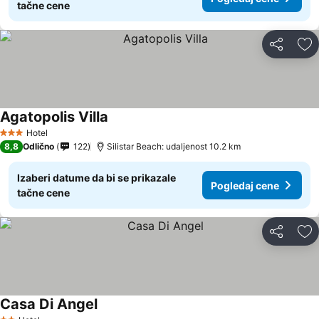
tačne cene
Deli
Do
Agatopolis Villa
Hotel
3 Zvezdice
8,8
Odlično
122
Silistar Beach: udaljenost 10.2 km
Izaberi datume da bi se prikazale
Pogledaj cene
tačne cene
Deli
Do
Casa Di Angel