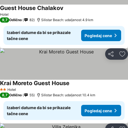
Guest House Chalakov
Hotel
9,7
Odlično
82
Silistar Beach: udaljenost 4.9 km
Izaberi datume da bi se prikazale
Pogledaj cene
tačne cene
Deli
Do
Krai Moreto Guest House
Hotel
2 Zvezdice
8,7
Odlično
55
Silistar Beach: udaljenost 10.4 km
Izaberi datume da bi se prikazale
Pogledaj cene
tačne cene