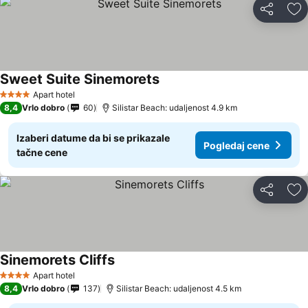
Deli
Do
Sweet Suite Sinemorets
Apart hotel
4 Zvezdice
8,4
Vrlo dobro
60
Silistar Beach: udaljenost 4.9 km
Izaberi datume da bi se prikazale
Pogledaj cene
tačne cene
Deli
Do
Sinemorets Cliffs
Apart hotel
4 Zvezdice
8,4
Vrlo dobro
137
Silistar Beach: udaljenost 4.5 km