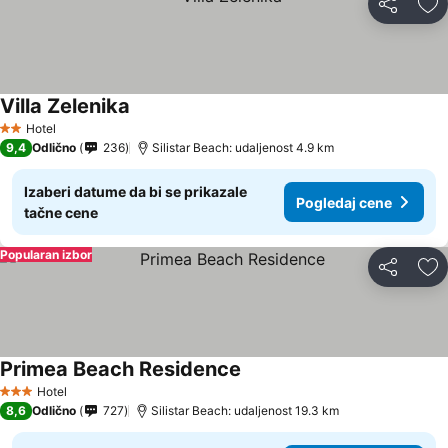
Deli
Do
Villa Zelenika
Hotel
2 Zvezdice
9,4
Odlično
236
Silistar Beach: udaljenost 4.9 km
Izaberi datume da bi se prikazale
Pogledaj cene
tačne cene
Popularan izbor
Deli
Do
Primea Beach Residence
Hotel
3 Zvezdice
8,6
Odlično
727
Silistar Beach: udaljenost 19.3 km