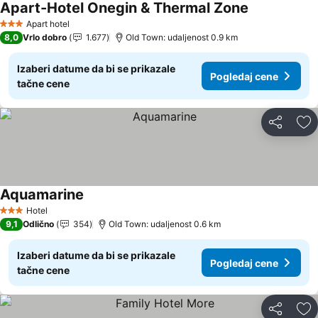
Apart-Hotel Onegin & Thermal Zone
Apart hotel
3 Zvezdice
8,0
Vrlo dobro
1.677
Old Town: udaljenost 0.9 km
Izaberi datume da bi se prikazale
Pogledaj cene
tačne cene
Deli
Do
Aquamarine
Hotel
3 Zvezdice
9,1
Odlično
354
Old Town: udaljenost 0.6 km
Izaberi datume da bi se prikazale
Pogledaj cene
tačne cene
Deli
Do