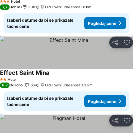
Hotel
3 Zvezdice
7,7
Dobro
1.001
Old Town: udaljenost 1.8 km
Izaberi datume da bi se prikazale
Pogledaj cene
tačne cene
Deli
Do
Effect Saint Mina
Hotel
2 Zvezdice
8,7
Odlično
664
Old Town: udaljenost 0.3 km
Izaberi datume da bi se prikazale
Pogledaj cene
tačne cene
Deli
Do