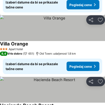
Izaberi datume da bi se prikazale
Pogledaj cene
tačne cene
Deli
Do
Villa Orange
Apart hotel
3 Zvezdice
8,4
Vrlo dobro
651
Old Town: udaljenost 1.8 km
Izaberi datume da bi se prikazale
Pogledaj cene
tačne cene
Deli
Do