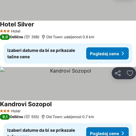
Hotel Silver
Hotel
3 Zvezdice
9,0
Odlično
368
Old Town: udaljenost 0.6 km
Izaberi datume da bi se prikazale
Pogledaj cene
tačne cene
Deli
Do
Kandrovi Sozopol
Hotel
3 Zvezdice
9,1
Odlično
555
Old Town: udaljenost 0.7 km
Izaberi datume da bi se prikazale
Pogledaj cene