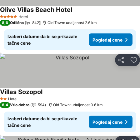
Olive Villas Beach Hotel
Hotel
5 Zvezdice
8,6
Odlično
842
Old Town: udaljenost 2.6 km
Izaberi datume da bi se prikazale
Pogledaj cene
tačne cene
Deli
Do
Villas Sozopol
Hotel
2 Zvezdice
8,4
Vrlo dobro
594
Old Town: udaljenost 0.6 km
Izaberi datume da bi se prikazale
Pogledaj cene
tačne cene