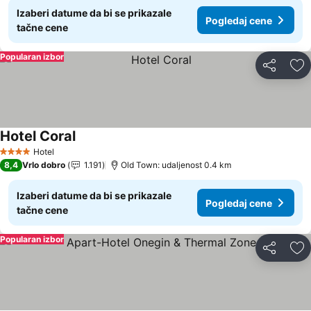
Izaberi datume da bi se prikazale
Pogledaj cene
tačne cene
Popularan izbor
Deli
Do
Hotel Coral
Hotel
4 Zvezdice
8,4
Vrlo dobro
1.191
Old Town: udaljenost 0.4 km
Izaberi datume da bi se prikazale
Pogledaj cene
tačne cene
Popularan izbor
Deli
Do