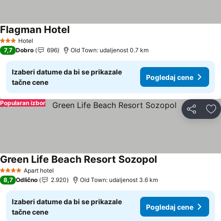
Flagman Hotel
Hotel
3 Zvezdice
7,7
Dobro
696
Old Town: udaljenost 0.7 km
Izaberi datume da bi se prikazale
Pogledaj cene
tačne cene
Popularan izbor
Deli
Do
Green Life Beach Resort Sozopol
Apart hotel
4 Zvezdice
8,7
Odlično
2.920
Old Town: udaljenost 3.6 km
Izaberi datume da bi se prikazale
Pogledaj cene
tačne cene