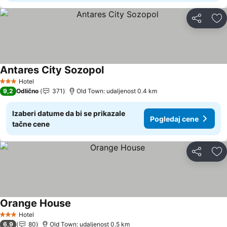
Deli
Do
Antares City Sozopol
Hotel
3 Zvezdice
9,2
Odlično
371
Old Town: udaljenost 0.4 km
Izaberi datume da bi se prikazale
Pogledaj cene
tačne cene
Deli
Do
Orange House
Hotel
3 Zvezdice
6,9
80
Old Town: udaljenost 0.5 km