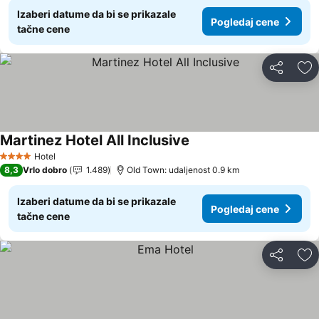
Izaberi datume da bi se prikazale
Pogledaj cene
tačne cene
Deli
Do
Martinez Hotel All Inclusive
Hotel
4 Zvezdice
8,3
Vrlo dobro
1.489
Old Town: udaljenost 0.9 km
Izaberi datume da bi se prikazale
Pogledaj cene
tačne cene
Deli
Do