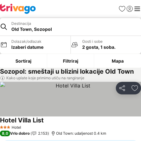
Favoriti
Prijavi
Men
Destinacija
Old Town, Sozopol
Dolazak/odlazak
Gosti i sobe
Izaberi datume
2 gosta, 1 soba.
Sortiraj
Filtriraj
Mapa
Sozopol: smeštaji u blizini lokacije Old Town
Kako uplate koje primimo utiču na rangiranje
Deli
Do
Hotel Villa List
Hotel
3 Zvezdice
8,0
Vrlo dobro
2.153
Old Town: udaljenost 0.4 km