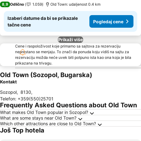
3 Zvezdice
8,9
Odlično
1.059
Old Town: udaljenost 0.4 km
Izaberi datume da bi se prikazale
Pogledaj cene
tačne cene
Prikaži više
Cene i raspoloživost koje primamo sa sajtova za rezervaciju
neprestano se menjaju. To znači da ponuda koju vidiš na sajtu za
rezervaciju možda neće uvek biti potpuno ista kao ona koja je bila
prikazana na trivagu.
Old Town (Sozopol, Bugarska)
Kontakt
Sozopol
,
8130
,
Telefon
:
+359(550)25701
Frequently Asked Questions about Old Town
What makes Old Town popular in Sozopol?
What are some stays near Old Town?
Which other attractions are close to Old Town?
Još Top hotela