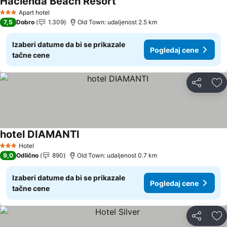
Hacienda Beach Resort
Apart hotel
3 Zvezdice
7,5
Dobro
1.309
Old Town: udaljenost 2.5 km
Izaberi datume da bi se prikazale
Pogledaj cene
tačne cene
Deli
Do
hotel DIAMANTI
Hotel
3 Zvezdice
9,0
Odlično
890
Old Town: udaljenost 0.7 km
Izaberi datume da bi se prikazale
Pogledaj cene
tačne cene
Deli
Do