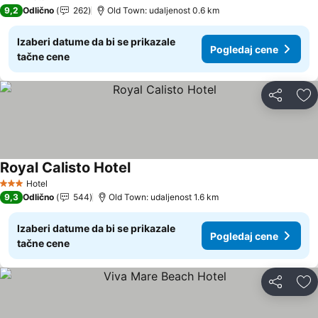
3 Zvezdice
9,2
Odlično
262
Old Town: udaljenost 0.6 km
Izaberi datume da bi se prikazale
Pogledaj cene
tačne cene
Deli
Do
Royal Calisto Hotel
Hotel
3 Zvezdice
9,3
Odlično
544
Old Town: udaljenost 1.6 km
Izaberi datume da bi se prikazale
Pogledaj cene
tačne cene
Deli
Do