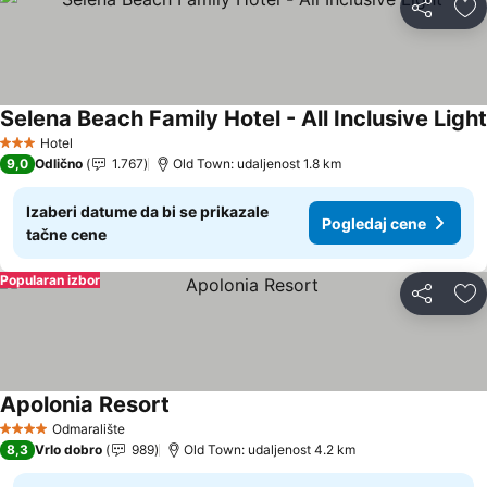
Deli
Do
Selena Beach Family Hotel - All Inclusive Light
Hotel
3 Zvezdice
9,0
Odlično
1.767
Old Town: udaljenost 1.8 km
Izaberi datume da bi se prikazale
Pogledaj cene
tačne cene
Popularan izbor
Deli
Do
Apolonia Resort
Odmaralište
4 Zvezdice
8,3
Vrlo dobro
989
Old Town: udaljenost 4.2 km