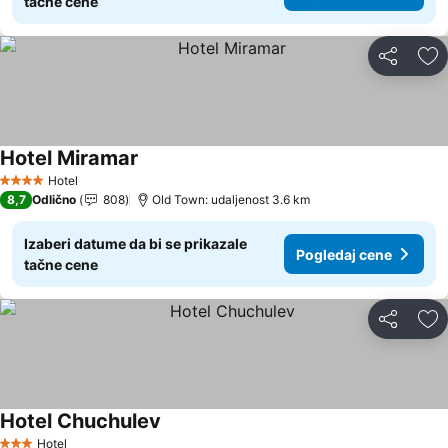
tačne cene
Deli
Do
Hotel Miramar
Hotel
4 Zvezdice
8,7
Odlično
808
Old Town: udaljenost 3.6 km
Izaberi datume da bi se prikazale
Pogledaj cene
tačne cene
Deli
Do
Hotel Chuchulev
Hotel