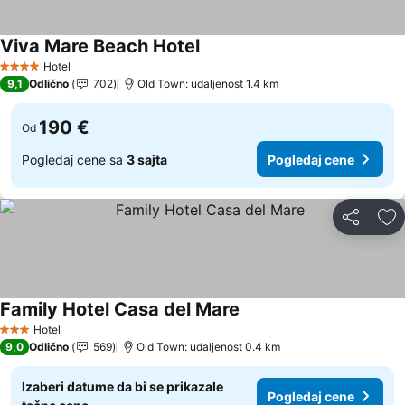
Viva Mare Beach Hotel
Hotel
4 Zvezdice
9,1
Odlično
702
Old Town: udaljenost 1.4 km
190 €
Od
Pogledaj cene sa
3 sajta
Pogledaj cene
Deli
Do
Family Hotel Casa del Mare
Hotel
3 Zvezdice
9,0
Odlično
569
Old Town: udaljenost 0.4 km
Izaberi datume da bi se prikazale
Pogledaj cene