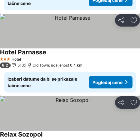
Pogledaj cene
tačne cene
Deli
Do
Hotel Parnasse
Hotel
3 Zvezdice
6,2
513
Old Town: udaljenost 0.4 km
Izaberi datume da bi se prikazale
Pogledaj cene
tačne cene
Deli
Do
Relax Sozopol