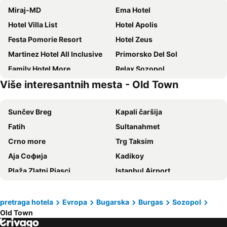
Miraj-MD
Ema Hotel
Hotel Villa List
Hotel Apolis
Festa Pomorie Resort
Hotel Zeus
Martinez Hotel All Inclusive
Primorsko Del Sol
Family Hotel More
Relax Sozopol
Više interesantnih mesta - Old Town
хотел Централ
Hotel Plamena Palace
Grand Hotel & Spa Primoretz
Saint George Hotel & Medical Spa
Sunčev Breg
Kapali čaršija
Hotel Eco Palace
Festa Via Pontica
Fatih
Sultanahmet
Family Hotel Malibu
Morska Zvezda Guest House
Crno more
Trg Taksim
Grand Hotel Pomorie
Blu Bay Hotel Sozopol
Аја Софија
Kadikoy
Palace De Luxe - Apartments
Hotel Miramar
Plaža Zlatni Pjasci
Istanbul Airport
APART-HOTEL Stamopolu Lux с изглед към морето
Family Hotel Primo
Eminonu
Sirkeci Terminal
Guest House Afrodita
Private Rooms Trakiets
Plaj Atliman
Plaža Albena
Hotel Sunny
Hotel Silver
pretraga hotela
Evropa
Bugarska
Burgas
Sozopol
Old Town
Besiktas
Bakirkoy - Incirli Metro Station
Hotel Chuchulev
Kirovi