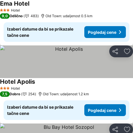
Ema Hotel
Hotel
3 Zvezdice
9,0
Odlično
483
Old Town: udaljenost 0.5 km
Izaberi datume da bi se prikazale
Pogledaj cene
tačne cene
Deli
Do
Hotel Apolis
Hotel
3 Zvezdice
7,5
Dobro
254
Old Town: udaljenost 1.2 km
Izaberi datume da bi se prikazale
Pogledaj cene
tačne cene
Deli
Do