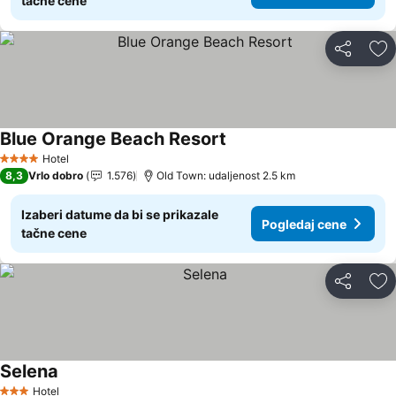
tačne cene
Deli
Do
Blue Orange Beach Resort
Hotel
4 Zvezdice
8,3
Vrlo dobro
1.576
Old Town: udaljenost 2.5 km
Izaberi datume da bi se prikazale
Pogledaj cene
tačne cene
Deli
Do
Selena
Hotel