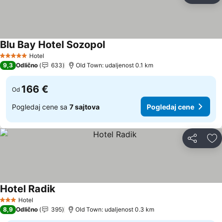
Blu Bay Hotel Sozopol
Hotel
5 Zvezdice
9,3
Odlično
633
Old Town: udaljenost 0.1 km
166 €
Od
Pogledaj cene sa
7 sajtova
Pogledaj cene
Deli
Do
Hotel Radik
Hotel
3 Zvezdice
8,9
Odlično
395
Old Town: udaljenost 0.3 km