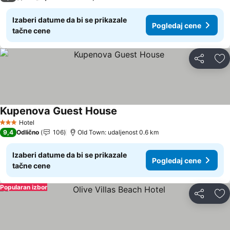
Izaberi datume da bi se prikazale
Pogledaj cene
tačne cene
Deli
Do
Kupenova Guest House
Hotel
3 Zvezdice
9,4
Odlično
106
Old Town: udaljenost 0.6 km
Izaberi datume da bi se prikazale
Pogledaj cene
tačne cene
Popularan izbor
Deli
Do