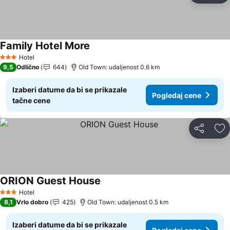
Family Hotel More
Hotel
3 Zvezdice
9,5
Odlično
644
Old Town: udaljenost 0.6 km
Izaberi datume da bi se prikazale
Pogledaj cene
tačne cene
Deli
Do
ORION Guest House
Hotel
3 Zvezdice
8,1
Vrlo dobro
425
Old Town: udaljenost 0.5 km
Izaberi datume da bi se prikazale