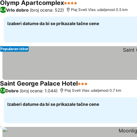
Olymp Apartcomplex
4 Zvezdice
Vrlo dobro
(broj ocena: 522)
8,4
Plaj Sveti Vlas: udaljenost 0.5 km
Izaberi datume da bi se prikazale tačne cene
Popularan izbor
Saint George Palace Hotel
3 Zvezdice
Dobro
(broj ocena: 1.044)
7,8
Plaj Sveti Vlas: udaljenost 0.7 km
Izaberi datume da bi se prikazale tačne cene