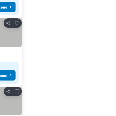
cene
Dodati u favorite
Deli
cene
Dodati u favorite
Deli