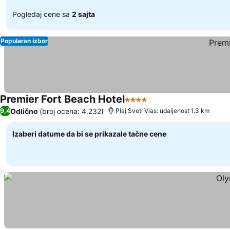
Pogledaj cene sa
2 sajta
Popularan izbor
Premier Fort Beach Hotel
4 Zvezdice
Odlično
(broj ocena: 4.232)
9,4
Plaj Sveti Vlas: udaljenost 1.3 km
Izaberi datume da bi se prikazale tačne cene