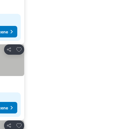
cene
Dodati u favorite
Deli
cene
Dodati u favorite
Deli