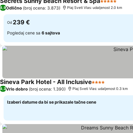
Secrets Sunny Beach Resort & Spa
5 Zvezdice
Odlično
(broj ocena: 3.873)
8,9
Plaj Sveti Vlas: udaljenost 2.0 km
239 €
Od
Pogledaj cene sa
6 sajtova
Sineva Park Hotel - All Inclusive
4 Zvezdice
Vrlo dobro
(broj ocena: 1.390)
8,3
Plaj Sveti Vlas: udaljenost 0.3 km
Izaberi datume da bi se prikazale tačne cene