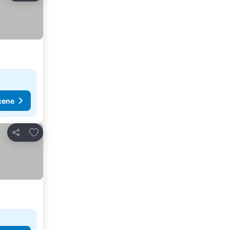
cene
Dodati u favorite
Deli