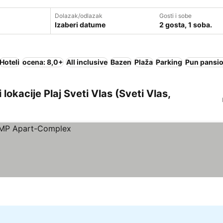
Dolazak/odlazak
Gosti i sobe
Izaberi datume
2 gosta, 1 soba.
Hoteli
ocena: 8,0+
All inclusive
Bazen
Plaža
Parking
Pun pansi
i lokacije Plaj Sveti Vlas (Sveti Vlas,