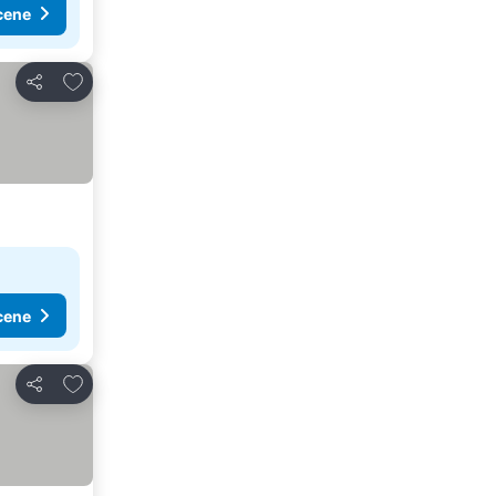
cene
Dodati u favorite
Deli
cene
Dodati u favorite
Deli