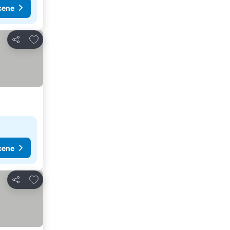
cene
Dodati u favorite
Deli
cene
Dodati u favorite
Deli