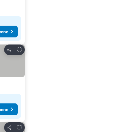
cene
Dodati u favorite
Deli
cene
Dodati u favorite
Deli