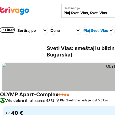
Destinacija
Filteri
Sortiraj po
Cena
Plaj Sveti Vlas
Sveti Vlas: smeštaji u blizin
Bugarska)
OLYMP Apart-Complex
4 Zvezdice
Vrlo dobro
(broj ocena: 436)
8,3
Plaj Sveti Vlas: udaljenost 0.5 km
40 €
Od