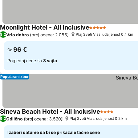
Moonlight Hotel - All Inclusive
5 Zvezdice
Vrlo dobro
(broj ocena: 2.085)
8,2
Plaj Sveti Vlas: udaljenost 0.4 km
96 €
Od
Pogledaj cene sa
3 sajta
Popularan izbor
Sineva Beach Hotel - All Inclusive
4 Zvezdice
Odlično
(broj ocena: 3.520)
9,2
Plaj Sveti Vlas: udaljenost 0.2 km
Izaberi datume da bi se prikazale tačne cene