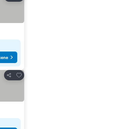
cene
Dodati u favorite
Deli