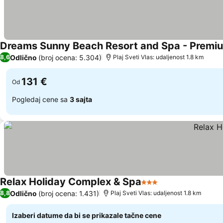
Dreams Sunny Beach Resort and Spa - Premium
Odlično
(broj ocena: 5.304)
8,6
Plaj Sveti Vlas: udaljenost 1.8 km
131 €
Od
Pogledaj cene sa
3 sajta
Relax Holiday Complex & Spa
3 Zvezdice
Odlično
(broj ocena: 1.431)
8,8
Plaj Sveti Vlas: udaljenost 1.8 km
Izaberi datume da bi se prikazale tačne cene