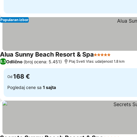
Popularan izbor
Alua Sunny Beach Resort & Spa
5 Zvezdice
Odlično
(broj ocena: 5.451)
8,5
Plaj Sveti Vlas: udaljenost 1.8 km
168 €
Od
Pogledaj cene sa
1 sajta