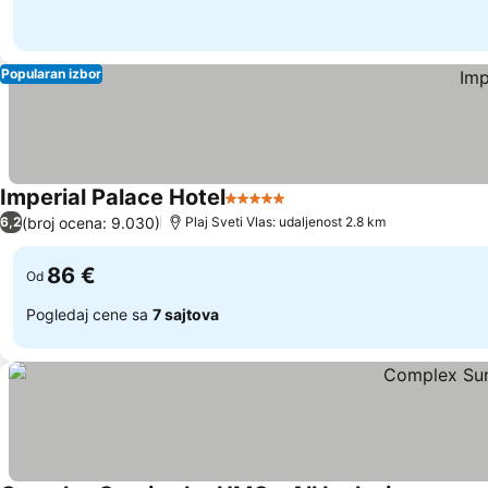
Popularan izbor
Imperial Palace Hotel
5 Zvezdice
(broj ocena: 9.030)
6,2
Plaj Sveti Vlas: udaljenost 2.8 km
86 €
Od
Pogledaj cene sa
7 sajtova