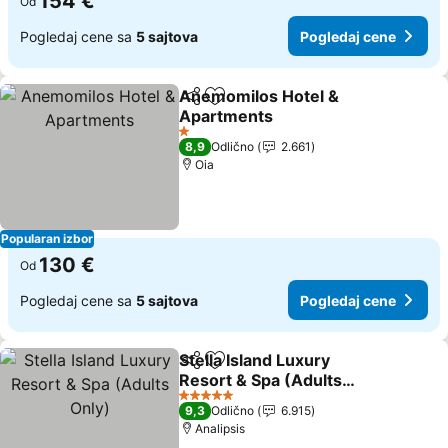
154 €
Od
Pogledaj cene sa
5 sajtova
Pogledaj cene
Anemomilos Hotel &
Deli
Dodati u favorite
Apartments
Pogledaj cene
1 Zvezdice
8,9
Odlično
2.661
Oia
Popularan izbor
130 €
Od
Pogledaj cene sa
5 sajtova
Pogledaj cene
Stella Island Luxury
Deli
Dodati u favorite
Resort & Spa (Adults
Only)
Pogledaj cene
5 Zvezdice
9,3
Odlično
6.915
Analipsis