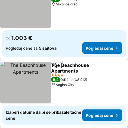
Mikonos grad
1.003 €
Od
Pogledaj cene sa
5 sajtova
Pogledaj cene
The Beachhouse
Deli
Dodati u favorite
Apartments
Pogledaj cene
4 Zvezdice
9,4
Odlično
912
Aegina City
Izaberi datume da bi se prikazale tačne
Pogledaj cene
cene