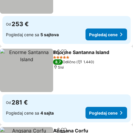
253 €
Od
Pogledaj cene sa
5 sajtova
Pogledaj cene
Enorme Santanna Island
Deli
Dodati u favorite
Po
5 Zvezdice
8,7
Odlično
1.440
Sisi
281 €
Od
Pogledaj cene sa
4 sajta
Pogledaj cene
Angsana Corfu