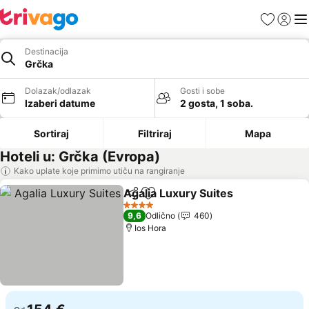
Favoriti
Prijavi
Men
Destinacija
Grčka
Dolazak/odlazak
Gosti i sobe
Izaberi datume
2 gosta, 1 soba.
Sortiraj
Filtriraj
Mapa
Hoteli u: Grčka (Evropa)
Kako uplate koje primimo utiču na rangiranje
Agalia Luxury Suites
Deli
Dodati u favorite
Pogle
4 Zvezdice
9,6
Odlično
460
Ios Hora