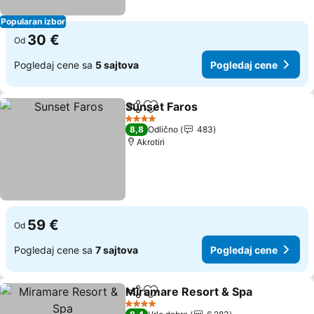
Popularan izbor
30 €
Od
Pogledaj cene sa
5 sajtova
Pogledaj cene
Sunset Faros
Deli
Dodati u favorite
Pogledaj cen
4 Zvezdice
8,8
Odlično
483
Akrotiri
59 €
Od
Pogledaj cene sa
7 sajtova
Pogledaj cene
Miramare Resort & Spa
Deli
Dodati u favorite
Pog
4 Zvezdice