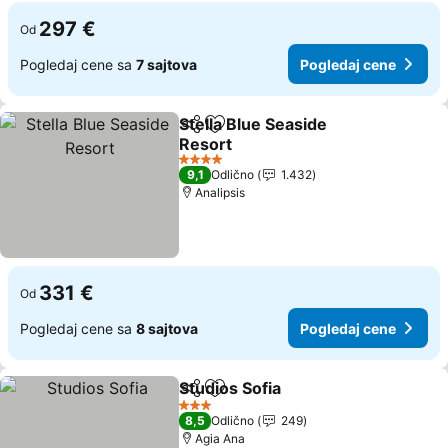
297 €
Od
Pogledaj cene sa
7 sajtova
Pogledaj cene
Stella Blue Seaside
Deli
Dodati u favorite
Resort
Pogledaj cene
4 Zvezdice
9,1
Odlično
1.432
Analipsis
331 €
Od
Pogledaj cene sa
8 sajtova
Pogledaj cene
Studios Sofia
Deli
Dodati u favorite
Pogledaj cen
3 Zvezdice
8,5
Odlično
249
Agia Ana