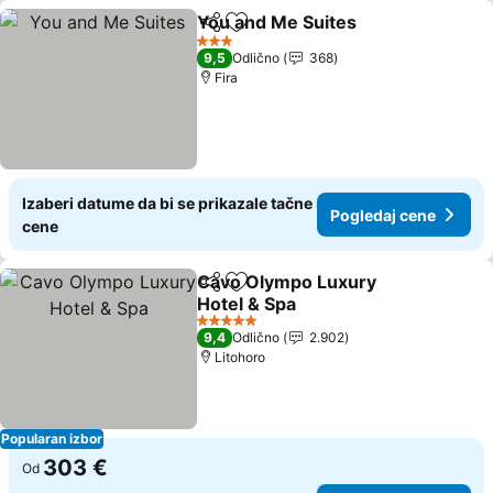
You and Me Suites
Deli
Dodati u favorite
Pogleda
3 Zvezdice
9,5
Odlično
368
Fira
Izaberi datume da bi se prikazale tačne
Pogledaj cene
cene
Cavo Olympo Luxury
Deli
Dodati u favorite
Hotel & Spa
Pogledaj cene
5 Zvezdice
9,4
Odlično
2.902
Litohoro
Popularan izbor
303 €
Od