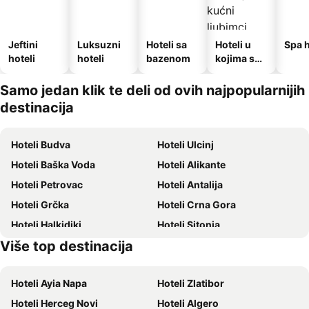
Jeftini
Luksuzni
Hoteli sa
Hoteli u
Spa h
hoteli
hoteli
bazenom
kojima su
dozvoljeni
kućni
Samo jedan klik te deli od ovih najpopularnijih
ljubimci
destinacija
Hoteli Budva
Hoteli Ulcinj
Hoteli Baška Voda
Hoteli Alikante
Hoteli Petrovac
Hoteli Antalija
Hoteli Grčka
Hoteli Crna Gora
Hoteli Halkidiki
Hoteli Sitonia
Više top destinacija
Hoteli Krit
Hoteli Krf
Hoteli Ayia Napa
Hoteli Zlatibor
Hoteli Herceg Novi
Hoteli Algero