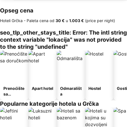
Opseg cena
Hoteli Grčka -
Paleta cena
od
‎30 €
u
‎1.003 €
(price per night)
seo_tlp_other_stays_title: Error: The intl string
context variable "lokacija" was not provided
to the string "undefined"
Prenoćište
Apart hotel
Odmarališt
Hostel
Gost
sa
a
doručkom
Popularne kategorije hotela u Grčka