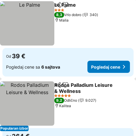
Le Palme
Deli
Dodati u favorite
Pogledaj cene
3 Zvezdice
8,3
Vrlo dobro
340
Malia
39 €
Od
Pogledaj cene sa
6 sajtova
Pogledaj cene
Rodos Palladium Leisure
Deli
Dodati u favorite
& Wellness
Pogledaj cene
5 Zvezdice
9,2
Odlično
9.027
Kalitea
Popularan izbor