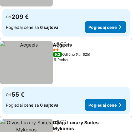
209 €
Od
Pogledaj cene sa
6 sajtova
Pogledaj cene
Aegeeis
Deli
Dodati u favorite
Pogledaj cene
2 Zvezdice
9,2
Odlično
625
Perisa
55 €
Od
Pogledaj cene sa
6 sajtova
Pogledaj cene
Olvos Luxury Suites
Deli
Dodati u favorite
Mykonos