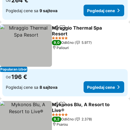
264 €
Od
Pogledaj cene sa
9 sajtova
Pogledaj cene
Miraggio Thermal Spa
Deli
Dodati u favorite
Resort
Pogledaj cene
5 Zvezdice
9,0
Odlično
5.977
Paliouri
Popularan izbor
196 €
Od
Pogledaj cene sa
8 sajtova
Pogledaj cene
Mykonos Blu, A Resort to
Deli
Dodati u favorite
Live®
Pogledaj cene
5 Zvezdice
9,2
Odlično
2.378
Psarou