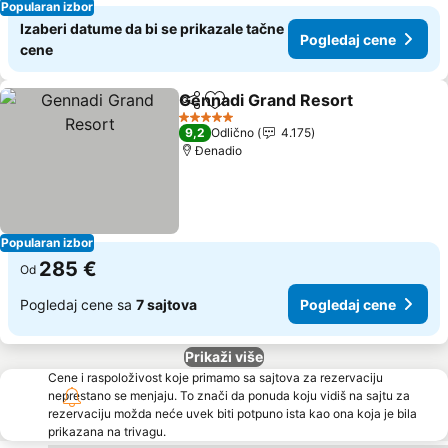
Popularan izbor
Izaberi datume da bi se prikazale tačne
Pogledaj cene
cene
Gennadi Grand Resort
Deli
Dodati u favorite
Pog
5 Zvezdice
9,2
Odlično
4.175
Đenadio
Popularan izbor
285 €
Od
Pogledaj cene sa
7 sajtova
Pogledaj cene
Prikaži više
Cene i raspoloživost koje primamo sa sajtova za rezervaciju
neprestano se menjaju. To znači da ponuda koju vidiš na sajtu za
rezervaciju možda neće uvek biti potpuno ista kao ona koja je bila
prikazana na trivagu.