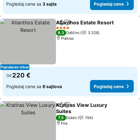
Pogledaj cene sa
3 sajta
Pogledaj cene
Alianthos Estate Resort
Deli
Dodati u favorite
Po
4 Zvezdice
9,3
Odlično
3.326
Plakias
Popularan izbor
220 €
Od
Pogledaj cene sa
6 sajtova
Pogledaj cene
Kratiras View Luxury
Deli
Dodati u favorite
Suites
Pogledaj cene
7,5
Dobro
764
Fira