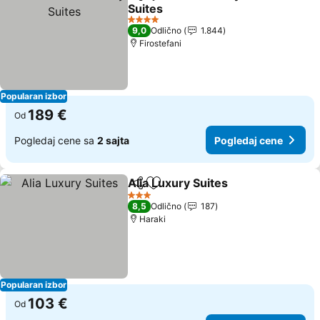
Deli
Dodati u favorite
Suites
Pogledaj cene
4 Zvezdice
9,0
Odlično
1.844
Firostefani
Popularan izbor
189 €
Od
Pogledaj cene sa
2 sajta
Pogledaj cene
Alia Luxury Suites
Deli
Dodati u favorite
Pogleda
3 Zvezdice
8,5
Odlično
187
Haraki
Popularan izbor
103 €
Od