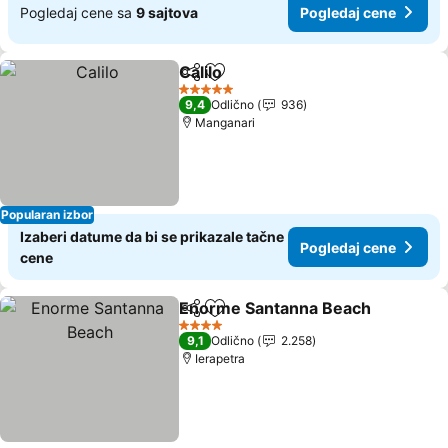
Pogledaj cene sa
9 sajtova
Pogledaj cene
Calilo
Deli
Dodati u favorite
Pogledaj cene
5 Zvezdice
9,4
Odlično
936
Manganari
Popularan izbor
Izaberi datume da bi se prikazale tačne
Pogledaj cene
cene
Enorme Santanna Beach
Deli
Dodati u favorite
P
4 Zvezdice
9,1
Odlično
2.258
Ierapetra