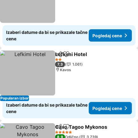
Izaberi datume da bi se prikazale tačne
Pogledaj cene
cene
Lefkimi Hotel
Deli
Dodati u favorite
Pogledaj cen
2 Zvezdice
7,3
1.061
Kavos
Popularan izbor
Izaberi datume da bi se prikazale tačne
Pogledaj cene
cene
Cavo Tagoo Mykonos
Deli
Dodati u favorite
Pogl
5 Zvezdice
8,9
Odlično
3.739