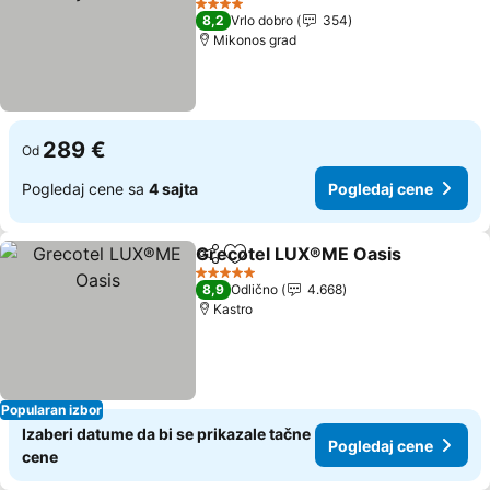
Pogledaj cene
4 Zvezdice
8,2
Vrlo dobro
354
Mikonos grad
289 €
Od
Pogledaj cene sa
4 sajta
Pogledaj cene
Grecotel LUX®ME Oasis
Deli
Dodati u favorite
Po
5 Zvezdice
8,9
Odlično
4.668
Kastro
Popularan izbor
Izaberi datume da bi se prikazale tačne
Pogledaj cene
cene