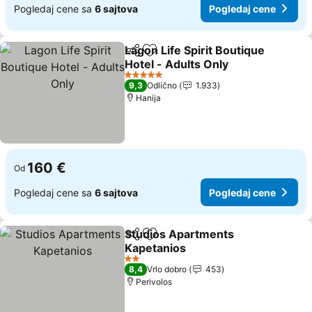
Pogledaj cene sa
6 sajtova
Pogledaj cene
Lagon Life Spirit Boutique
Deli
Dodati u favorite
Hotel - Adults Only
Pogledaj cene
5 Zvezdice
9,3
Odlično
1.933
Hanija
160 €
Od
Pogledaj cene sa
6 sajtova
Pogledaj cene
Studios Apartments
Deli
Dodati u favorite
Kapetanios
Pogledaj cene
2 Zvezdice
8,4
Vrlo dobro
453
Perivolos