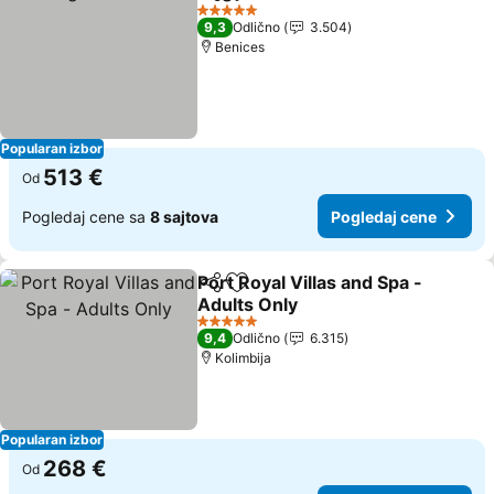
Deli
Dodati u favorite
Pogledaj c
5 Zvezdice
9,3
Odlično
3.504
Benices
Popularan izbor
513 €
Od
Pogledaj cene sa
8 sajtova
Pogledaj cene
Port Royal Villas and Spa -
Deli
Dodati u favorite
Adults Only
Pogledaj cene
5 Zvezdice
9,4
Odlično
6.315
Kolimbija
Popularan izbor
268 €
Od