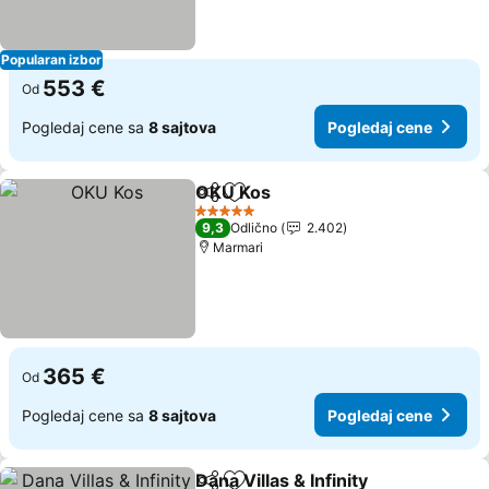
Popularan izbor
553 €
Od
Pogledaj cene sa
8 sajtova
Pogledaj cene
OKU Kos
Deli
Dodati u favorite
Pogledaj cene
5 Zvezdice
9,3
Odlično
2.402
Marmari
365 €
Od
Pogledaj cene sa
8 sajtova
Pogledaj cene
Dana Villas & Infinity