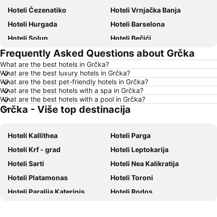
Hoteli Ćezenatiko
Hoteli Vrnjačka Banja
Hoteli Hurgada
Hoteli Barselona
Hoteli Solun
Hoteli Bečići
Frequently Asked Questions about Grčka
Hoteli Hanija
Hoteli Tivat
What are the best hotels in Grčka?
Hoteli Nica
Hoteli Sutomore
What are the best luxury hotels in Grčka?
Hoteli Rim
Hoteli Nei Pori
What are the best pet-friendly hotels in Grčka?
What are the best hotels with a spa in Grčka?
Hoteli Pefkohori
Hoteli Rimini
What are the best hotels with a pool in Grčka?
Grčka - Više top destinacija
Hoteli Milano
Hoteli Hrvatsko primorje
Hoteli Majorka
Hoteli Kipar
Hoteli Kallithea
Hoteli Parga
Hoteli Sardinija
Hoteli Ostrvo Tasos
Hoteli Krf - grad
Hoteli Leptokarija
Hoteli Santorini
Hoteli Italija
Hoteli Sarti
Hoteli Nea Kalikratija
Hoteli Srbija
Hoteli Malta
Hoteli Platamonas
Hoteli Toroni
Hoteli Lefkada
Hoteli Ostrvo Zakintos
Hoteli Paralija Katerinis
Hoteli Rodos
Hoteli Hrvatska Istra
Hoteli Antalijska provincija
Hoteli Polihrono
Hoteli Metamorfosis - Halkidiki
Hoteli Egipat
Hoteli Tunis