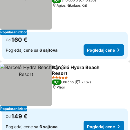
8,4
Vrlo dobro
6.283
Agios Nikolaos Krit
Popularan izbor
160 €
Od
Pogledaj cene sa
6 sajtova
Pogledaj cene
Barceló Hydra Beach
Deli
Dodati u favorite
Resort
Pogledaj cene
5 Zvezdice
8,5
Odlično
7.167
Plepi
Popularan izbor
149 €
Od
Pogledaj cene sa
6 sajtova
Pogledaj cene